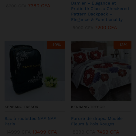
Damier – Élégance et
7380
CFA
8200
CFA
Praticité Classic Checkered
Pattern Backpack –
Elegance & Functionality
7200
CFA
8000
CFA
-
19
%
-
13
%
KENBANG TRÉSOR
KENBANG TRÉSOR
Sac à roulettes NAF NAF
Parure de draps. Modèle
Paris
Fleurs à Pois Rouges
14999
CFA
13499
CFA
8299
CFA
7469
CFA