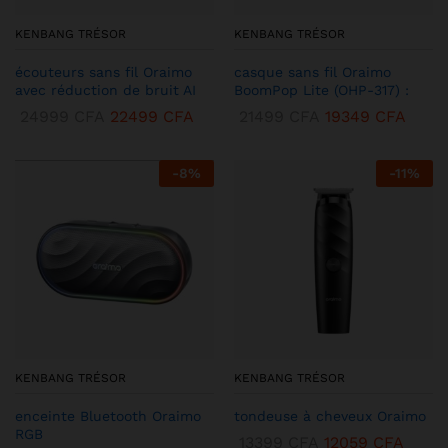
KENBANG TRÉSOR
KENBANG TRÉSOR
écouteurs sans fil Oraimo
casque sans fil Oraimo
avec réduction de bruit AI
BoomPop Lite (OHP-317) :
24999
CFA
22499
CFA
21499
CFA
19349
CFA
-
8
%
-
11
%
KENBANG TRÉSOR
KENBANG TRÉSOR
enceinte Bluetooth Oraimo
tondeuse à cheveux Oraimo
RGB
13399
CFA
12059
CFA