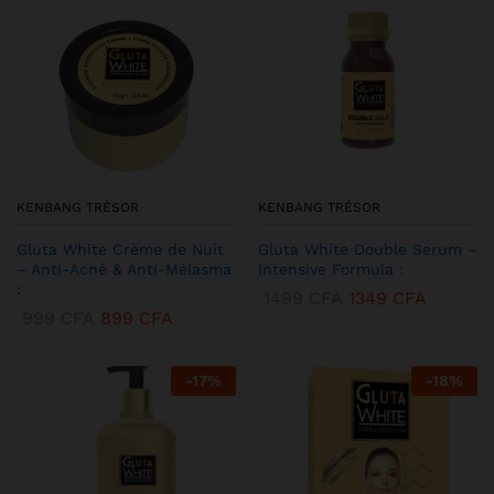
KENBANG TRÉSOR
KENBANG TRÉSOR
Gluta White Crème de Nuit
Gluta White Double Serum –
– Anti-Acné & Anti-Mélasma
Intensive Formula :
:
1499
CFA
1349
CFA
999
CFA
899
CFA
-
17
%
-
18
%