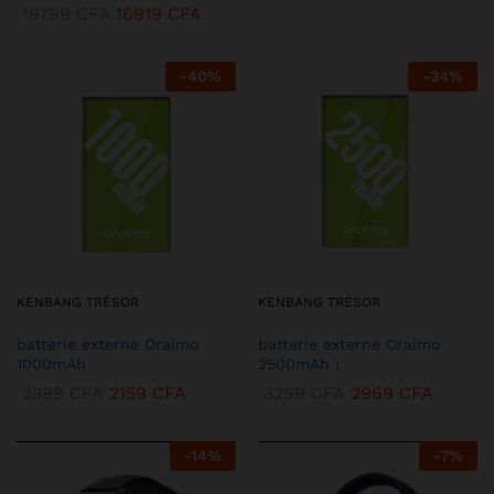
18799
CFA
16919
CFA
-
40
%
-
34
%
KENBANG TRÉSOR
KENBANG TRÉSOR
batterie externe Oraimo
batterie externe Oraimo
1000mAh
2500mAh :
2399
CFA
2159
CFA
3299
CFA
2969
CFA
-
14
%
-
7
%