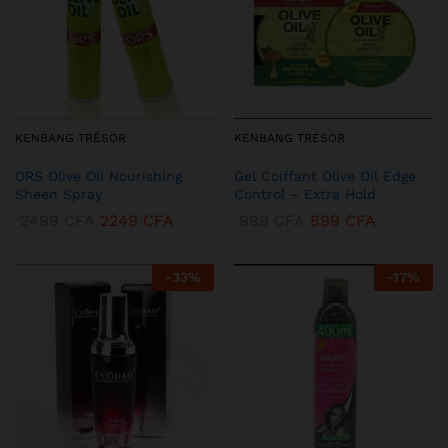
KENBANG TRÉSOR
KENBANG TRÉSOR
ORS Olive Oil Nourishing
Gel Coiffant Olive Oil Edge
Sheen Spray
Control – Extra Hold
2499
CFA
2249
CFA
999
CFA
899
CFA
-
33
%
-
17
%