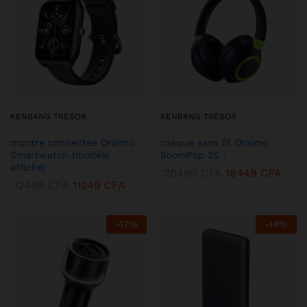
KENBANG TRÉSOR
KENBANG TRÉSOR
montre connectée Oraimo
casque sans fil Oraimo
Smartwatch (modèle
BoomPop 2S :
affiché) :
20499
CFA
18449
CFA
12499
CFA
11249
CFA
-
17
%
-
14
%