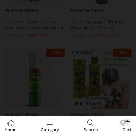
KENBANG TRÉSOR
KENBANG TRÉSOR
L’UODAIS Classic – Huile
ABOVE Mousse Coiffante
pour Greffe Naturelle 60 ml
Ultra Hold – 400 ml
999
CFA
899
CFA
2499
CFA
2249
CFA
-
30
%
-
20
%
KENBANG TRÉSOR
KENBANG TRÉSOR
0
DEQROY Olive Oil Mousse
Duo CANSoft Shampooing &
Home
Category
Search
Cart
Coiffante – Hold & Shine
Après-shampooing à l’Huile