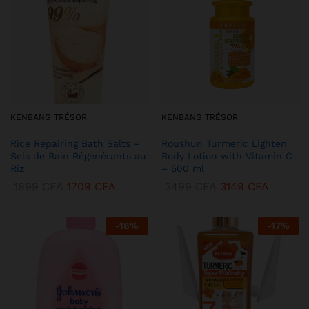
KENBANG TRÉSOR
KENBANG TRÉSOR
Rice Repairing Bath Salts –
Roushun Turmeric Lighten
Sels de Bain Régénérants au
Body Lotion with Vitamin C
Riz
– 500 ml
1899
CFA
1709
CFA
3499
CFA
3149
CFA
-
18
%
-
17
%