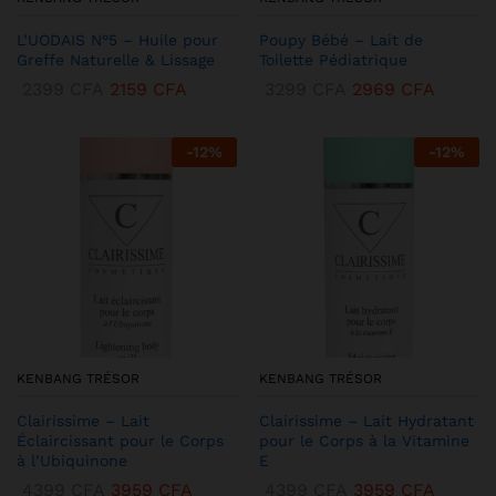
L’UODAIS N°5 – Huile pour
Poupy Bébé – Lait de
Greffe Naturelle & Lissage
Toilette Pédiatrique
2399
CFA
2159
CFA
3299
CFA
2969
CFA
-
12
%
-
12
%
KENBANG TRÉSOR
KENBANG TRÉSOR
Clairissime – Lait
Clairissime – Lait Hydratant
Éclaircissant pour le Corps
pour le Corps à la Vitamine
à l’Ubiquinone
E
4399
CFA
3959
CFA
4399
CFA
3959
CFA