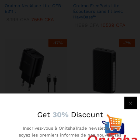
Oraimo Necklace Lite OEB-
Oraimo FreePods Lite –
E311 :
Écouteurs sans fil avec
HavyBass™
8399
CFA
7559
CFA
11699
CFA
10529
CFA
-
17
%
-
7
%
KENBANG TRÉSOR
KENBANG TRÉSOR
Get
30%
Discount
Chargeur Mural Oraimo 2A –
Oraimo Traveler 3 Lit –
Compact avec Technologie
Batterie Externe 27000 mAh
Inscrivez-vous à OnitshaTrade newsletter et
AniFast™
Ultra-Puissante
soyez les premiers informés de nos nouveautés
2899
CFA
2609
CFA
14899
CFA
13409
CFA