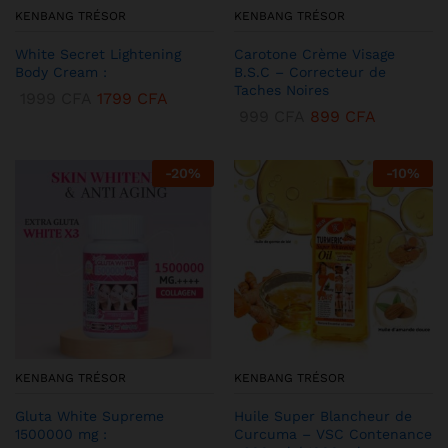
KENBANG TRÉSOR
KENBANG TRÉSOR
White Secret Lightening
Carotone Crème Visage
Body Cream :
B.S.C – Correcteur de
Taches Noires
1999
CFA
1799
CFA
999
CFA
899
CFA
-
20
%
-
10
%
KENBANG TRÉSOR
KENBANG TRÉSOR
Gluta White Supreme
Huile Super Blancheur de
1500000 mg :
Curcuma – VSC Contenance