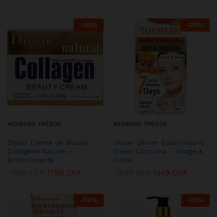
-
20
%
-
25
%
KENBANG TRÉSOR
KENBANG TRÉSOR
Disaar Crème de Beauté
Disaar Sérum Éclaircissant
Collagène Naturel –
Super Curcuma – Visage &
Éclaircissante
Corps
1999
CFA
1799
CFA
1499
CFA
1349
CFA
-
24
%
-
13
%