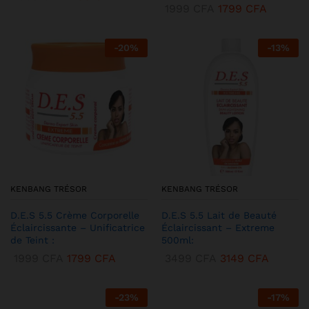
1999
CFA
1799
CFA
-
20
%
-
13
%
KENBANG TRÉSOR
KENBANG TRÉSOR
D.E.S 5.5 Crème Corporelle
D.E.S 5.5 Lait de Beauté
Éclaircissante – Unificatrice
Éclaircissant – Extreme
de Teint :
500ml:
1999
CFA
1799
CFA
3499
CFA
3149
CFA
-
23
%
-
17
%