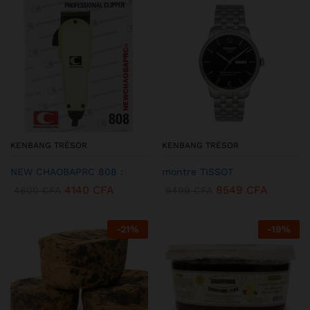
KENBANG TRÉSOR
KENBANG TRÉSOR
NEW CHAOBAPRC 808 :
montre TISSOT
4140
CFA
8549
CFA
4600
CFA
9499
CFA
-
21
%
-
19
%