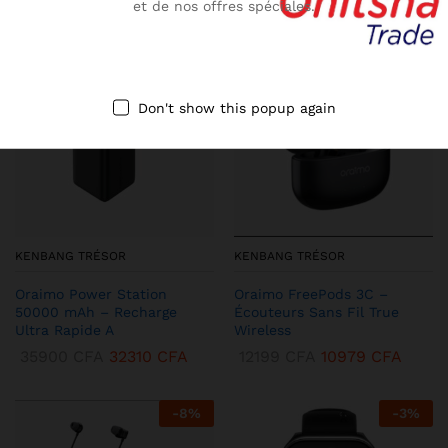
et de nos offres spéciales.
-
10
%
-
13
%
Don't show this popup again
KENBANG TRÉSOR
KENBANG TRÉSOR
Oraimo Power Station
Oraimo FreePods 3C –
50000 mAh – Recharge
Écouteurs Sans Fil True
Ultra Rapide A
Wireless
35900
CFA
32310
CFA
12199
CFA
10979
CFA
-
8
%
-
3
%