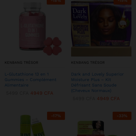
-
18
%
-
15
%
KENBANG TRÉSOR
KENBANG TRÉSOR
L-Glutathione 13 en 1
Dark and Lovely Superior
Gummies – Complément
Moisture Plus – Kit
Alimentaire
Défrisant Sans Soude
(Cheveux Normaux)
5499
CFA
4949
CFA
5499
CFA
4949
CFA
-
17
%
-
33
%