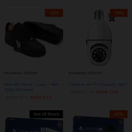
-
32
%
-
21
%
KENBANG TRÉSOR
KENBANG TRÉSOR
Nike Air Force 1 Low – Noir
Caméra Wi-Fi Ampoule 360°
Total (Unisexe)
10999
CFA
9899
CFA
9499
CFA
8549
CFA
Out Of Stock
-
27
%