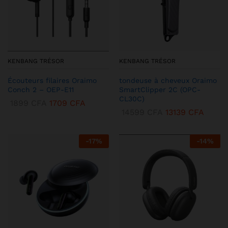
KENBANG TRÉSOR
KENBANG TRÉSOR
Écouteurs filaires Oraimo
tondeuse à cheveux Oraimo
Conch 2 – OEP-E11
SmartClipper 2C (OPC-
CL30C)
1899
CFA
1709
CFA
14599
CFA
13139
CFA
-
17
%
-
14
%