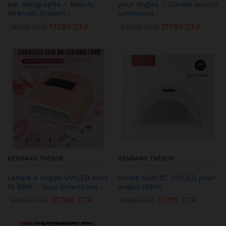
par aérographe – Beauty
pour ongles – Double source
Airbrush System :
lumineuse :
17280
CFA
21780
CFA
19200
CFA
24200
CFA
KENBANG TRÉSOR
KENBANG TRÉSOR
Lampe à ongles UV/LED sans
lampe SUN 3C UV/LED pour
fil 96W – Dual SmartCure :
ongles (48W)
30780
CFA
10710
CFA
34200
CFA
11900
CFA