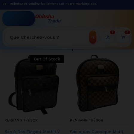
z et vendez facilement sur notre marketplace.
Onitsha
Trade
WELCOME TO ONITSHATRADE ONLINE SHOP
1
0
Recherche
Shop
Out Of Stock
KENBANG TRÉSOR
KENBANG TRÉSOR
Sac à Dos Élégant Motif LV
Sac à dos Classique Motif