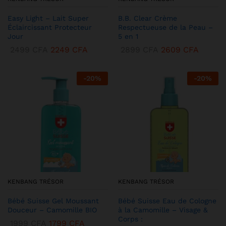
Easy Light – Lait Super
B.B. Clear Crème
Éclaircissant Protecteur
Respectueuse de la Peau –
Jour
5 en 1
2499
CFA
2249
CFA
2899
CFA
2609
CFA
-
20
%
-
20
%
KENBANG TRÉSOR
KENBANG TRÉSOR
Bébé Suisse Gel Moussant
Bébé Suisse Eau de Cologne
Douceur – Camomille BIO
à la Camomille – Visage &
Corps :
1999
CFA
1799
CFA