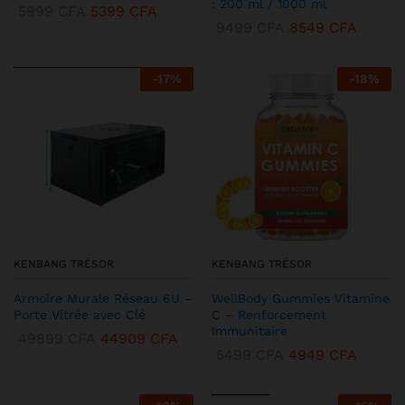
: 200 ml / 1000 ml
5999
CFA
5399
CFA
9499
CFA
8549
CFA
-
17
%
-
18
%
KENBANG TRÉSOR
KENBANG TRÉSOR
Armoire Murale Réseau 6U –
WellBody Gummies Vitamine
Porte Vitrée avec Clé
C – Renforcement
Immunitaire
49899
CFA
44909
CFA
5499
CFA
4949
CFA