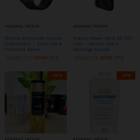
KENBANG TRÉSOR
KENBANG TRÉSOR
Montre Connectée Oraimo
Oraimo Power Bank 20 000
Smartwatch – Écran HD &
mAh – Double USB &
Fonctions Santé
Recharge Rapide
14999
CFA
13499
CFA
8999
CFA
8099
CFA
-
20
%
-
18
%
KENBANG TRÉSOR
KENBANG TRÉSOR