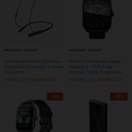
KENBANG TRÉSOR
KENBANG TRÉSOR
Oraimo Neckband Wireless –
Montre Connectée Design
Écouteurs Bluetooth à Basse
Classique – Affichage
Puissante
Hybride Digital & Aiguilles
15999
CFA
14399
CFA
28999
CFA
26099
CFA
-
6
%
-
10
%