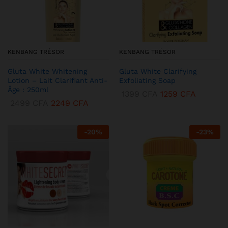
KENBANG TRÉSOR
KENBANG TRÉSOR
Gluta White Whitening
Gluta White Clarifying
Lotion – Lait Clarifiant Anti-
Exfoliating Soap
Âge : 250ml
1399
CFA
1259
CFA
2499
CFA
2249
CFA
-
20
%
-
23
%