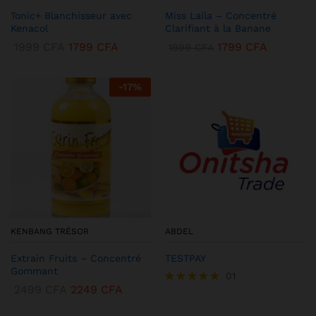
Tonic+ Blanchisseur avec
Miss Laila – Concentré
Kenacol
Clarifiant à la Banane
1999
CFA
1799
CFA
1799
CFA
1999
CFA
-
17
%
KENBANG TRÉSOR
ABDEL
Extrain Fruits – Concentré
TESTPAY
Gommant
01
2499
CFA
2249
CFA
Note
5.00
sur 5