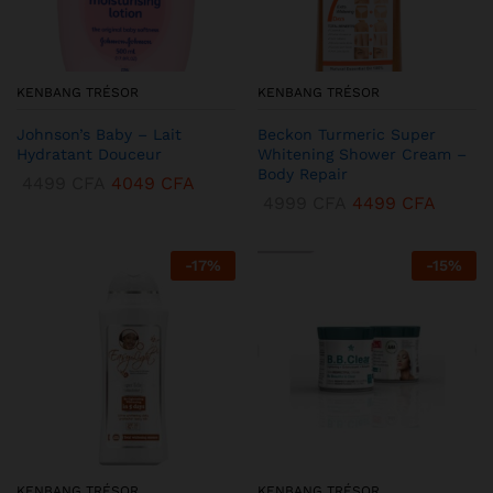
KENBANG TRÉSOR
KENBANG TRÉSOR
Johnson’s Baby – Lait
Beckon Turmeric Super
Hydratant Douceur
Whitening Shower Cream –
Body Repair
4499
CFA
4049
CFA
4999
CFA
4499
CFA
-
17
%
-
15
%
KENBANG TRÉSOR
KENBANG TRÉSOR