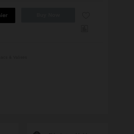
Buy Now
ier
acs & Valises