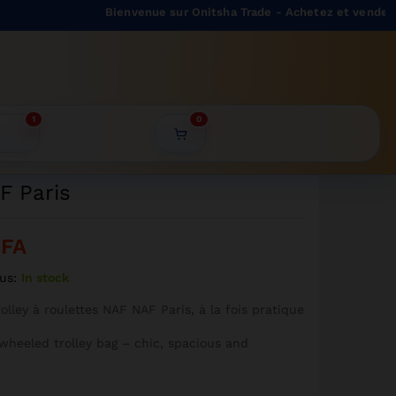
14999
CFA
Bienvenue sur Onitsha Trade - Achetez et vendez facile
Ajouter au panier
13499
CFA
1
0
F Paris
CFA
us:
In stock
olley à roulettes NAF NAF Paris, à la fois pratique
 wheeled trolley bag – chic, spacious and