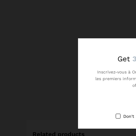
Get
Inscrivez-vous à O
les premiers infor
o
Don't
Related products