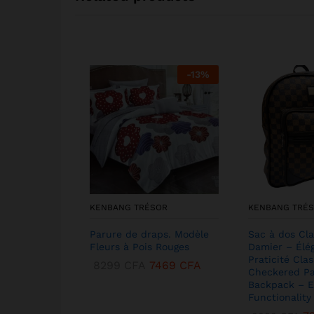
-
13
%
KENBANG TRÉSOR
KENBANG TRÉ
Parure de draps. Modèle
Sac à dos Cla
Fleurs à Pois Rouges
Damier – Élé
Praticité Clas
8299
CFA
7469
CFA
Checkered Pa
Backpack – E
Functionality