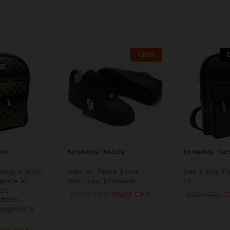
-
32
%
SOR
KENBANG TRÉSOR
KENBANG TRÉ
ssique Motif
Nike Air Force 1 Low –
Sac à Dos Él
gance et
Noir Total (Unisexe)
LV
sic
9499
CFA
8549
CFA
7
8200
CFA
ttern
legance &