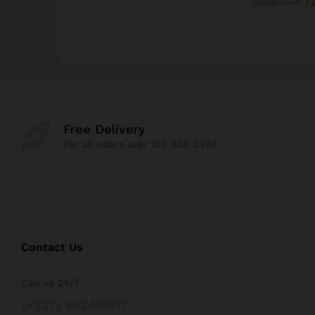
7
8000
CFA
Free Delivery
For all oders over 100 000 CFAF
Contact Us
Call us 24/7
(+237) 652415017