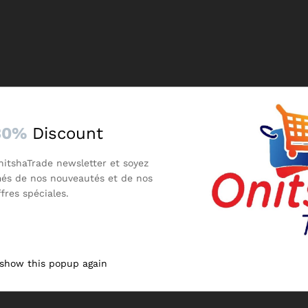
30%
Discount
nitshaTrade newsletter et soyez
més de nos nouveautés et de nos
ffres spéciales.
 show this popup again