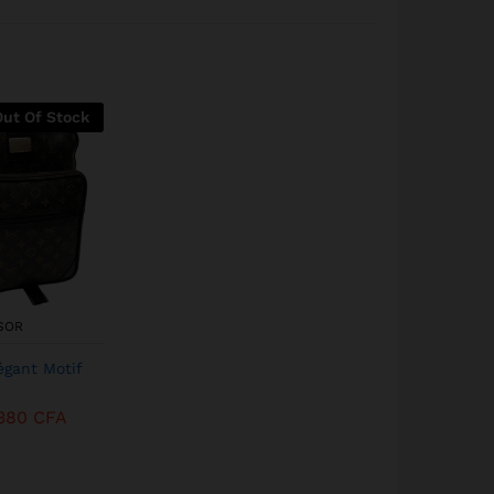
Out Of Stock
SOR
égant Motif
380
CFA