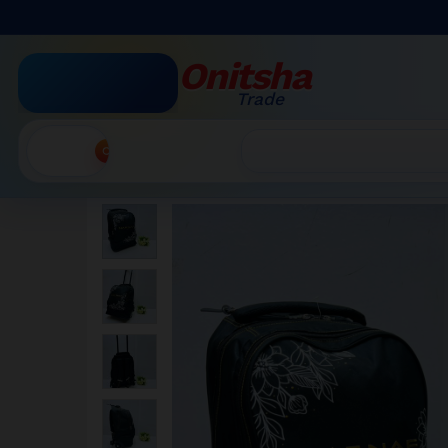
Sac à roulettes NAF NAF Pari
Description
Avis (0)
More Products
Onitsha
Trade
Accueil
»
Boutique par Catégorie
»
Sac à roulettes 
Recherche