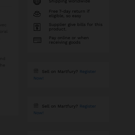
Shipping worldwide
Free 7-day return if
eligible, so easy
Supplier give bills for this
Avec
product.
oral
Pay online or when
s
receiving goods
and
the
Sell on Martfury?
Register
Now!
Sell on Martfury?
Register
Now!