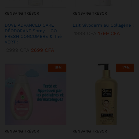
KENBANG TRÉSOR
KENBANG TRÉSOR
DOVE ADVANCED CARE
Lait Sivoderm au Collagène :
DÉODORANT Spray – GO
1999
CFA
1799
CFA
FRESH CONCOMBRE & Thé
VERT :
2999
CFA
2699
CFA
-
15
%
-
17
%
KENBANG TRÉSOR
KENBANG TRÉSOR