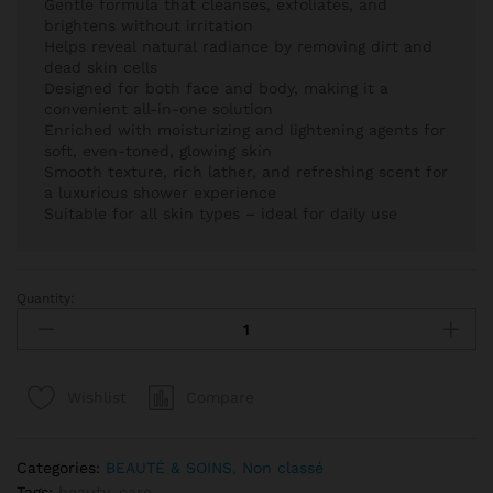
Gentle formula that cleanses, exfoliates, and
brightens without irritation
Helps reveal natural radiance by removing dirt and
dead skin cells
Designed for both face and body, making it a
convenient all-in-one solution
Enriched with moisturizing and lightening agents for
soft, even-toned, glowing skin
Smooth texture, rich lather, and refreshing scent for
a luxurious shower experience
Suitable for all skin types – ideal for daily use
Quantity:
GEL DE DOUCHE DREAM BEAUTY quantity
Compare
Wishlist
Categories:
BEAUTÉ & SOINS
,
Non classé
Tags:
beauty
,
care