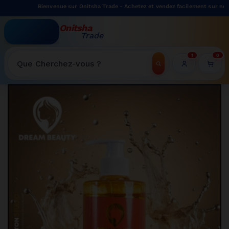
Bienvenue sur Onitsha Trade - Achetez et vendez facilement sur notre ma
Onitsha
Trade
WELCOME TO ONITSHATRADE ONLINE SHOP
1
0
Recherche