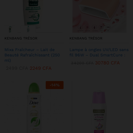
KENBANG TRÉSOR
KENBANG TRÉSOR
Mixa Fraîcheur – Lait de
Lampe à ongles UV/LED sans
Beauté Rafraîchissant (250
fil 96W – Dual SmartCure :
ml)
30780
CFA
34200
CFA
2499
CFA
2249
CFA
-
14
%