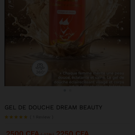
360
0
GEL DE DOUCHE DREAM BEAUTY
(
1
Review
)
Noté
1
5.00
sur 5
2500
CFA
2250
CFA
basé sur
(-17%)