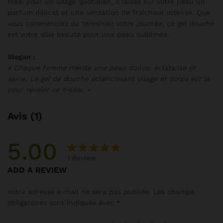
Idéal pour un usage quotidien, il laisse sur votre peau un
parfum délicat et une sensation de fraîcheur intense. Que
vous commenciez ou terminiez votre journée, ce gel douche
est votre allié beauté pour une peau sublimée.
Slogan :
« Chaque femme mérite une peau douce, éclatante et
saine. Le gel de douche éclaircissant visage et corps est là
pour révéler ce trésor. »
Avis (1)
5.00
1
Review
Noté
1
5.00
ADD A REVIEW
sur 5
basé
Votre adresse e-mail ne sera pas publiée.
Les champs
sur
obligatoires sont indiqués avec
*
notation