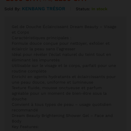
notation
client
KENBANG TRÉSOR
Status:
In stock
Sold By:
Gel de Douche Éclaircissant Dream Beauty – Visage
et Corps
Caractéristiques principales :
Formule douce conçue pour nettoyer, exfolier et
éclaircir la peau sans l’agresser
Idéal pour révéler l’éclat naturel du teint tout en
éliminant les impuretés
Utilisable sur le visage et le corps, parfait pour une
routine complète
Enrichi en agents hydratants et éclaircissants pour
une peau douce, uniforme et lumineuse
Texture fluide, mousse onctueuse et parfum
agréable pour un moment de bien-être sous la
douche
Convient à tous types de peau – usage quotidien
recommandé
Dream Beauty Brightening Shower Gel – Face and
Body
Key Features: