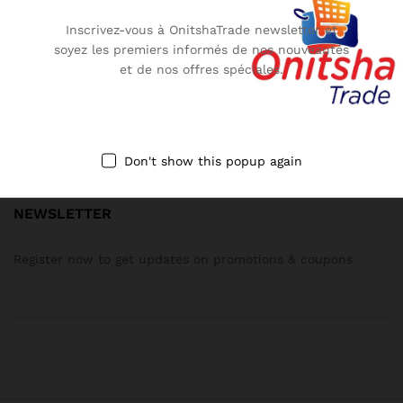
Inscrivez-vous à OnitshaTrade newsletter et
Call us 24/7
soyez les premiers informés de nos nouveautés
et de nos offres spéciales.
(+237) 652415017
Onitshatrade@gmail.com
Don't show this popup again
NEWSLETTER
Register now to get updates on promotions & coupons