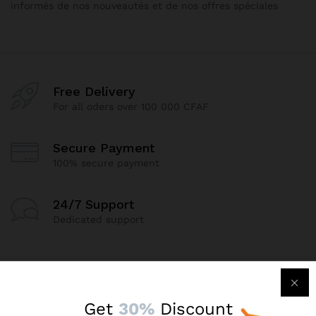
informés de nos nouveautés et de nos offres spéciales
Free Delivery
For all oders over 100 000 CFAF
Secure Payment
100% secure payment
24/7 Support
Dedicated support
Get
30%
Discount
Contact Us