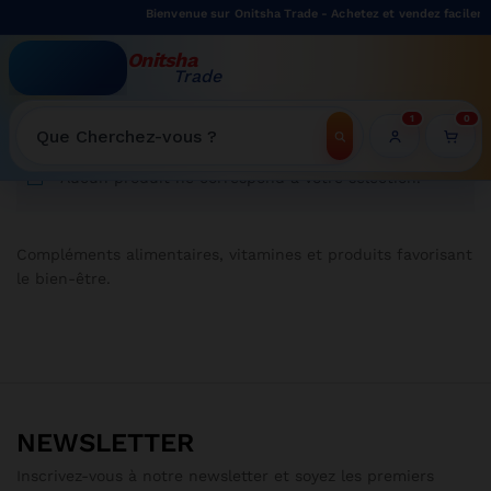
Bienvenue sur Onitsha Trade - Achetez et vendez facileme
Onitsha
Trade
WELCOME TO ONITSHATRADE ONLINE SHOP
1
0
Recherche
Aucun produit ne correspond à votre sélection.
Compléments alimentaires, vitamines et produits favorisant
n | Offre limitée sur cette cuisinière 4 feux Oscar
le bien-être.
NEWSLETTER
Inscrivez-vous à notre newsletter et soyez les premiers