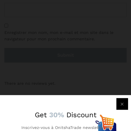
Enregistrer mon nom, mon e-mail et mon site dans le
navigateur pour mon prochain commentaire.
There are no reviews yet.
More Products
Get
30%
Discount
-
14
%
-
25
%
Inscrivez-vous à OnitshaTrade newsletter et