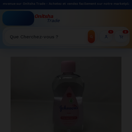
enue sur Onitsha Trade - Achetez et vendez facilement sur notre marketplace.
Onitsha
Trade
WELCOME TO ONITSHATRADE ONLINE SHOP
1
0
Recherche