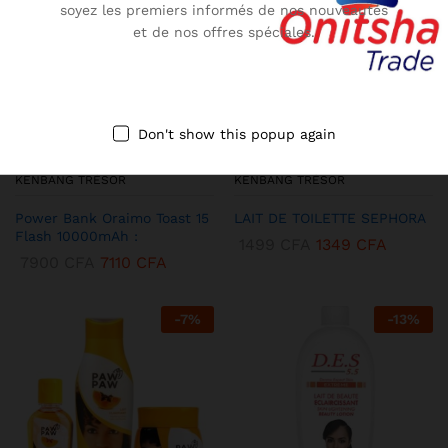
soyez les premiers informés de nos nouveautés
et de nos offres spéciales.
Don't show this popup again
KENBANG TRÉSOR
KENBANG TRÉSOR
Power Bank Oraimo Toast 15
LAIT DE TOILETTE SEPHORA
Flash 10000mAh :
1499
CFA
1349
CFA
7900
CFA
7110
CFA
-
7
%
-
13
%