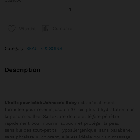
Quantity:
HUILE JOHNSON'S BABY quantity
Compare
Wishlist
Category:
BEAUTÉ & SOINS
Description
L’huile pour bébé Johnson’s Baby
est spécialement
formulée pour retenir jusqu’à 10 fois plus d’hydratation sur
la peau mouillée. Sa texture douce et légère pénètre
rapidement pour nourrir, adoucir et protéger la peau
sensible des tout-petits. Hypoallergénique, sans parabène,
sans phtalate ni colorant, elle est idéale pour un massage