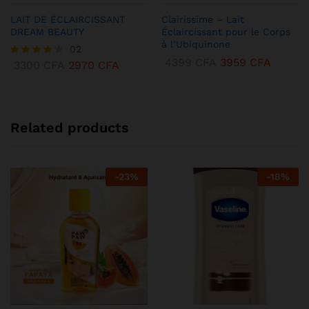
LAIT DE ÉCLAIRCISSANT
Clairissime – Lait
DREAM BEAUTY
Éclaircissant pour le Corps
à l’Ubiquinone
02
4399
CFA
3959
CFA
3300
CFA
2970
CFA
Note
4.00
sur 5
Related products
-
23
%
-
18
%