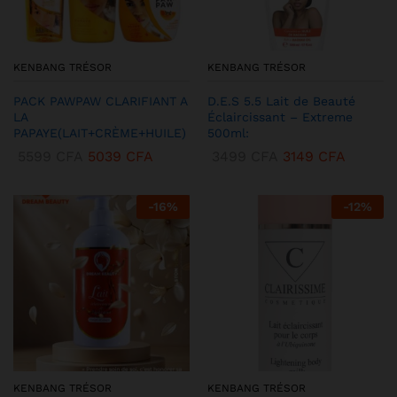
KENBANG TRÉSOR
KENBANG TRÉSOR
PACK PAWPAW CLARIFIANT A
D.E.S 5.5 Lait de Beauté
LA
Éclaircissant – Extreme
PAPAYE(LAIT+CRÈME+HUILE)
500ml:
5599
CFA
5039
CFA
3499
CFA
3149
CFA
-
16
%
-
12
%
KENBANG TRÉSOR
KENBANG TRÉSOR