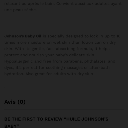
relaxant ou après le bain. Convient aussi aux adultes ayant
une peau sèche.
Johnson’s Baby Oil
is specially designed to lock in up to 10
times more moisture on wet skin than lotion can on dry
skin. With its gentle, fast-absorbing formula, it helps
protect and nourish your baby’s delicate skin.
Hypoallergenic and free from parabens, phthalates, and
dyes, it’s perfect for soothing massages or after-bath
hydration. Also great for adults with dry skin
.
Avis (0)
BE THE FIRST TO REVIEW “HUILE JOHNSON’S
BABY”