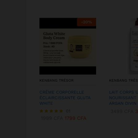
-
20
%
KENBANG TRÉSOR
KENBANG TRÉ
CRÈME CORPORELLE
LAIT CORPS 
ÉCLAIRCISSANTE GLUTA
NOURISSANT
WHITE
ARGAN DIVIN
01
3499
CFA
1999
CFA
1799
CFA
Note
5.00
sur 5