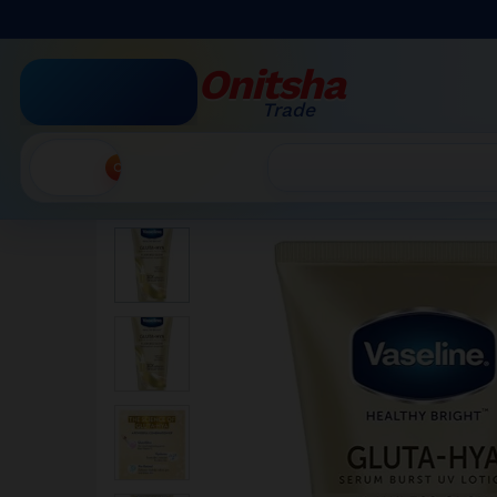
VARSELINE GLUTA-HYA FLA
Description
Avis (0)
More Products
Onitsha
Trade
Accueil
»
Boutique par Catégorie
»
VARSELINE GLU
Recherche