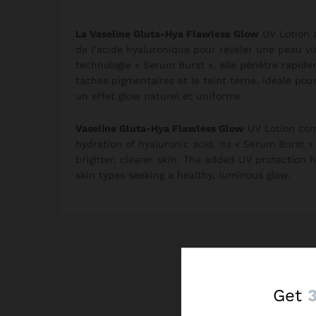
La Vaseline Gluta-Hya Flawless
Glow
UV Lotion a
de l’acide hyaluronique pour révéler une peau vis
technologie « Serum Burst », elle pénètre rapide
taches pigmentaires et le teint terne. Idéale po
un effet glow naturel et uniforme.
Vaseline Gluta-Hya Flawless Glow
UV Lotion comb
hydration of hyaluronic acid. Its « Serum Burst »
brighter, clearer skin. The added UV protection he
skin types seeking a healthy, luminous glow.
Get