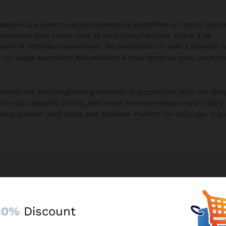
ssocie la puissance éclaircissante du glutathion à l’action hydr
iblement plus claire, lisse et sans imperfections. Grâce à sa
ment et hydrate intensément. Sa protection UV aide à prévenir l
ur un usage quotidien, elle convient à tous types de peau souhait
ines the skin-brightening benefits of glutathione with the dee
 formula absorbs quickly, delivering intense moisture and visibly
lps prevent dark spots and dullness. Perfect for daily use, it sui
30%
Discount