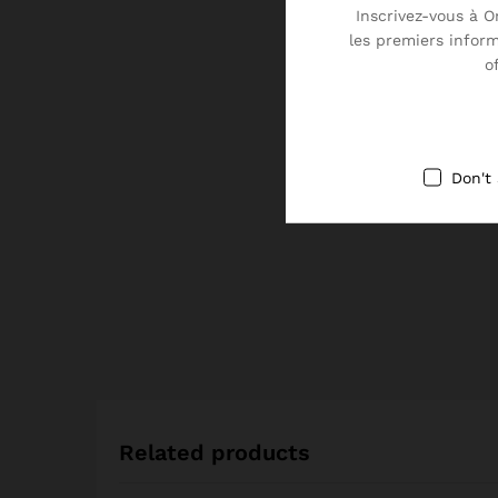
Inscrivez-vous à O
les premiers infor
o
Don't
Related products