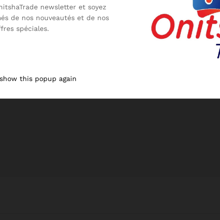
nitshaTrade newsletter et soyez
més de nos nouveautés et de nos
ffres spéciales.
 show this popup again