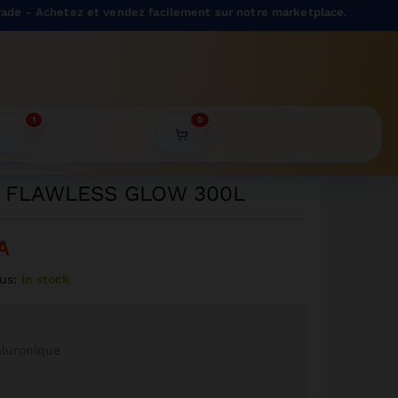
9999
CFA
Achetez et vendez facilement sur notre marketplace.
Ajouter au panier
8999
CFA
1
0
A FLAWLESS GLOW 300L
A
us:
In stock
aluronique