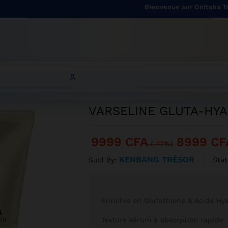
WLESS GLOW 300L
Bienvenue sur Onitsha Trade - 
TA-HYA FLAWLESS GLOW 300L
VARSELINE GLUTA-HY
9999
CFA
8999
CF
(-17%)
KENBANG TRÉSOR
Stat
Sold By:
Enrichie en Glutathione & Acide Hy
Texture sérum à absorption rapide