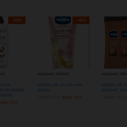
-
22
%
-
18
%
SOR
KENBANG TRÉSOR
KENBANG TRÉ
ULTRA-
VARSELINE GLUTA-HYA
VARSELINE 
 EVOLUDERM
300ML
RADIANT 40
 500ML
9900
CFA
8910
CFA
2499
CFA
3149
CFA