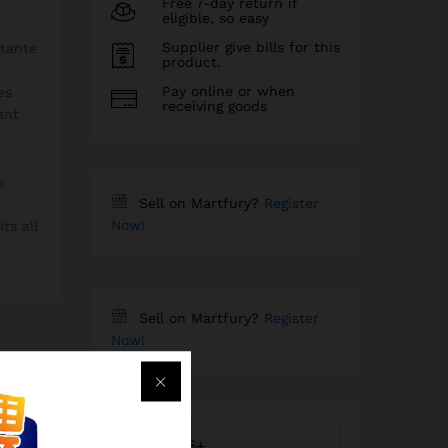
Free 7-day return if
eligible, so easy
Supplier give bills for this
atante
product.
Pay online or when
es
receiving goods
ant
p
Sell on Martfury?
Register
Now!
ts all
Sell on Martfury?
Register
Now!