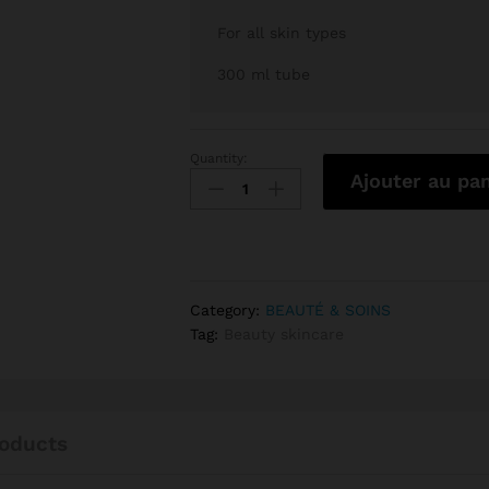
For all skin types
300 ml tube
Quantity:
VARSELINE GLUTA-HYA FLAWLESS GLOW
Ajouter au pan
Category:
BEAUTÉ & SOINS
Tag:
Beauty skincare
oducts