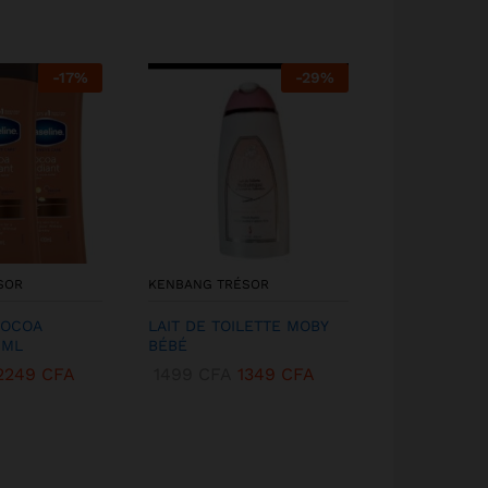
-
17
%
-
29
%
SOR
KENBANG TRÉSOR
KENBANG TR
COCOA
LAIT DE TOILETTE MOBY
GAMME COM
0ML
BÉBÉ
DREAM BEA
2249
CFA
1499
CFA
1349
CFA
9499
CFA