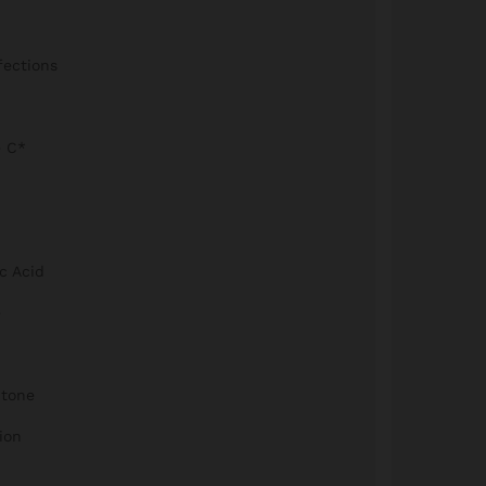
fections
e C*
c Acid
e
 tone
ion