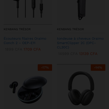
KENBANG TRÉSOR
KENBANG TRÉSOR
Écouteurs filaires Oraimo
tondeuse à cheveux Oraimo
Conch 2 – OEP-E11
SmartClipper 2C (OPC-
CL30C)
1899
CFA
1709
CFA
14599
CFA
13139
CFA
-
17
%
-
14
%