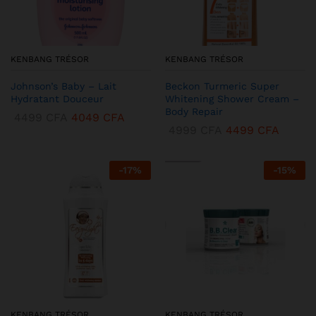
KENBANG TRÉSOR
KENBANG TRÉSOR
Johnson’s Baby – Lait
Beckon Turmeric Super
Hydratant Douceur
Whitening Shower Cream –
Body Repair
4499
CFA
4049
CFA
4999
CFA
4499
CFA
-
17
%
-
15
%
KENBANG TRÉSOR
KENBANG TRÉSOR