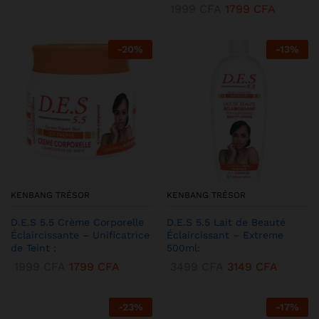
1999
CFA
1799
CFA
-
20
%
-
13
%
KENBANG TRÉSOR
KENBANG TRÉSOR
D.E.S 5.5 Crème Corporelle
D.E.S 5.5 Lait de Beauté
Éclaircissante – Unificatrice
Éclaircissant – Extreme
de Teint :
500ml:
1999
CFA
1799
CFA
3499
CFA
3149
CFA
-
23
%
-
17
%