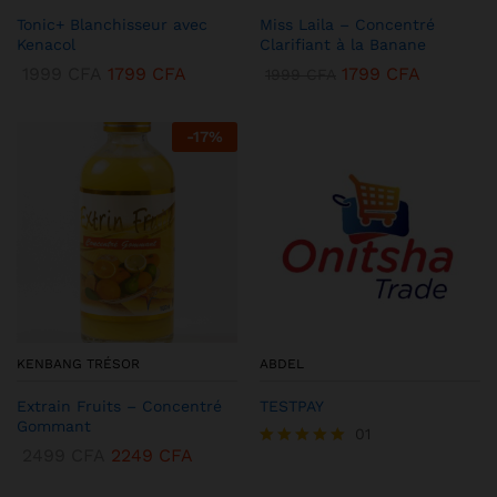
Tonic+ Blanchisseur avec
Miss Laila – Concentré
Kenacol
Clarifiant à la Banane
1999
CFA
1799
CFA
1799
CFA
1999
CFA
-
17
%
KENBANG TRÉSOR
ABDEL
Extrain Fruits – Concentré
TESTPAY
Gommant
01
2499
CFA
2249
CFA
Note
5.00
sur 5