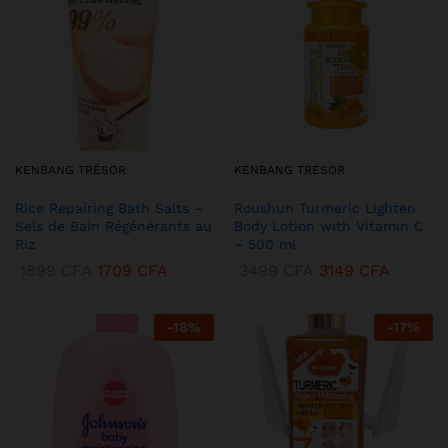
KENBANG TRÉSOR
KENBANG TRÉSOR
Rice Repairing Bath Salts –
Roushun Turmeric Lighten
Sels de Bain Régénérants au
Body Lotion with Vitamin C
Riz
– 500 ml
1899
CFA
1709
CFA
3499
CFA
3149
CFA
-
18
%
-
17
%