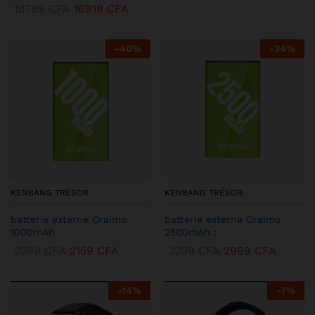
18799
CFA
16919
CFA
-
40
%
-
34
%
KENBANG TRÉSOR
KENBANG TRÉSOR
batterie externe Oraimo
batterie externe Oraimo
1000mAh
2500mAh :
2399
CFA
2159
CFA
3299
CFA
2969
CFA
-
14
%
-
7
%