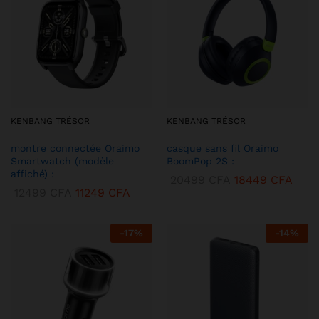
KENBANG TRÉSOR
KENBANG TRÉSOR
montre connectée Oraimo
casque sans fil Oraimo
Smartwatch (modèle
BoomPop 2S :
affiché) :
20499
CFA
18449
CFA
12499
CFA
11249
CFA
-
17
%
-
14
%