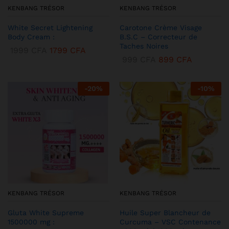
KENBANG TRÉSOR
KENBANG TRÉSOR
White Secret Lightening
Carotone Crème Visage
Body Cream :
B.S.C – Correcteur de
Taches Noires
1999
CFA
1799
CFA
999
CFA
899
CFA
-
20
%
-
10
%
KENBANG TRÉSOR
KENBANG TRÉSOR
Gluta White Supreme
Huile Super Blancheur de
1500000 mg :
Curcuma – VSC Contenance