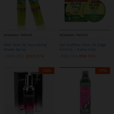
KENBANG TRÉSOR
KENBANG TRÉSOR
ORS Olive Oil Nourishing
Gel Coiffant Olive Oil Edge
Sheen Spray
Control – Extra Hold
2499
CFA
2249
CFA
999
CFA
899
CFA
-
33
%
-
17
%