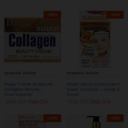
-
20
%
-
25
%
KENBANG TRÉSOR
KENBANG TRÉSOR
Disaar Crème de Beauté
Disaar Sérum Éclaircissant
Collagène Naturel –
Super Curcuma – Visage &
Éclaircissante
Corps
1999
CFA
1799
CFA
1499
CFA
1349
CFA
-
24
%
-
13
%