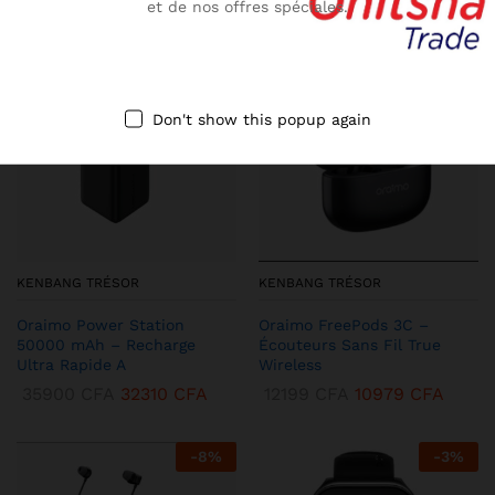
et de nos offres spéciales.
-
10
%
-
13
%
Don't show this popup again
KENBANG TRÉSOR
KENBANG TRÉSOR
Oraimo Power Station
Oraimo FreePods 3C –
50000 mAh – Recharge
Écouteurs Sans Fil True
Ultra Rapide A
Wireless
35900
CFA
32310
CFA
12199
CFA
10979
CFA
-
8
%
-
3
%