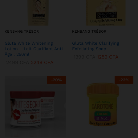
KENBANG TRÉSOR
KENBANG TRÉSOR
Gluta White Whitening
Gluta White Clarifying
Lotion – Lait Clarifiant Anti-
Exfoliating Soap
Âge : 250ml
1399
CFA
1259
CFA
2499
CFA
2249
CFA
-
20
%
-
23
%