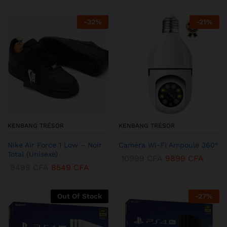
-
32
%
-
21
%
KENBANG TRÉSOR
KENBANG TRÉSOR
Nike Air Force 1 Low – Noir
Caméra Wi-Fi Ampoule 360°
Total (Unisexe)
10999
CFA
9899
CFA
9499
CFA
8549
CFA
Out Of Stock
-
27
%