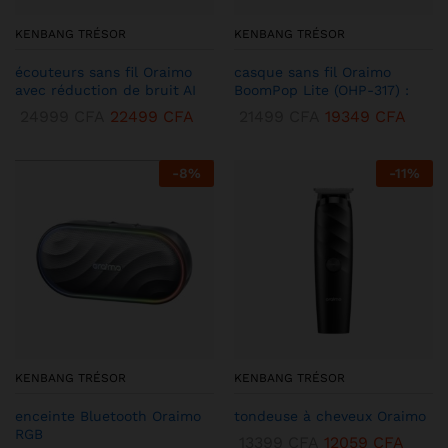
KENBANG TRÉSOR
KENBANG TRÉSOR
écouteurs sans fil Oraimo
casque sans fil Oraimo
avec réduction de bruit AI
BoomPop Lite (OHP-317) :
24999
CFA
22499
CFA
21499
CFA
19349
CFA
-
8
%
-
11
%
KENBANG TRÉSOR
KENBANG TRÉSOR
enceinte Bluetooth Oraimo
tondeuse à cheveux Oraimo
RGB
13399
CFA
12059
CFA