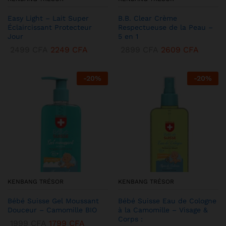
Easy Light – Lait Super
B.B. Clear Crème
Éclaircissant Protecteur
Respectueuse de la Peau –
Jour
5 en 1
2499
CFA
2249
CFA
2899
CFA
2609
CFA
-
20
%
-
20
%
KENBANG TRÉSOR
KENBANG TRÉSOR
Bébé Suisse Gel Moussant
Bébé Suisse Eau de Cologne
Douceur – Camomille BIO
à la Camomille – Visage &
Corps :
1999
CFA
1799
CFA