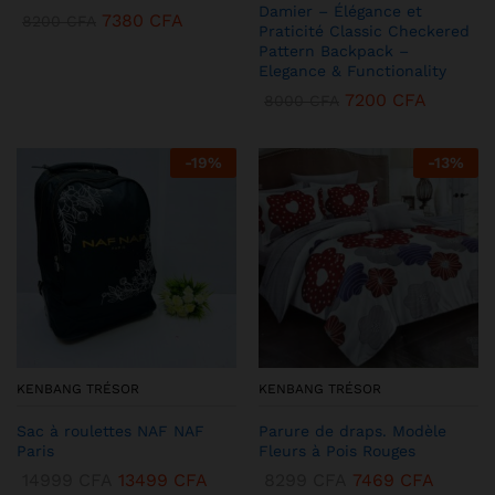
Damier – Élégance et
7380
CFA
8200
CFA
Praticité Classic Checkered
Pattern Backpack –
Elegance & Functionality
7200
CFA
8000
CFA
-
19
%
-
13
%
KENBANG TRÉSOR
KENBANG TRÉSOR
Sac à roulettes NAF NAF
Parure de draps. Modèle
Paris
Fleurs à Pois Rouges
14999
CFA
13499
CFA
8299
CFA
7469
CFA