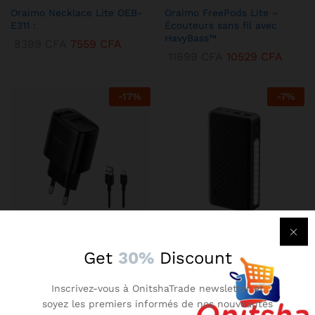
Oraimo Necklace Lite OEB-
Oraimo FreePods Lite –
E311 :
Écouteurs sans fil avec
HavyBass™
8399
CFA
7559
CFA
11699
CFA
10529
CFA
-
17
%
-
7
%
KENBANG TRÉSOR
KENBANG TRÉSOR
Get
30%
Discount
Chargeur Mural Oraimo 2A –
Oraimo Traveler 3 Lit –
Compact avec Technologie
Batterie Externe 27000 mAh
Inscrivez-vous à OnitshaTrade newsletter et
AniFast™
Ultra-Puissante
soyez les premiers informés de nos nouveautés
2899
CFA
2609
CFA
14899
CFA
13409
CFA