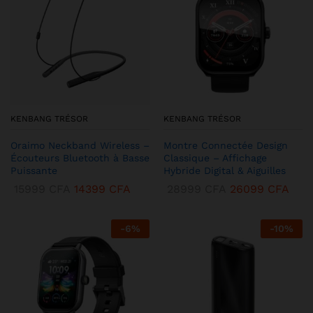
KENBANG TRÉSOR
KENBANG TRÉSOR
Oraimo Neckband Wireless –
Montre Connectée Design
Écouteurs Bluetooth à Basse
Classique – Affichage
Puissante
Hybride Digital & Aiguilles
15999
CFA
14399
CFA
28999
CFA
26099
CFA
-
6
%
-
10
%