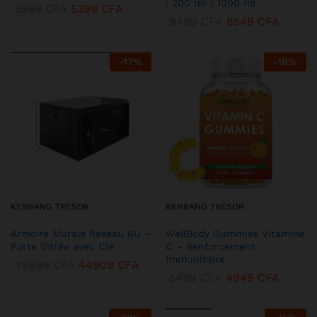
: 200 ml / 1000 ml
5999
CFA
5399
CFA
9499
CFA
8549
CFA
-
17
%
-
18
%
KENBANG TRÉSOR
KENBANG TRÉSOR
Armoire Murale Réseau 6U –
WellBody Gummies Vitamine
Porte Vitrée avec Clé
C – Renforcement
Immunitaire
49899
CFA
44909
CFA
5499
CFA
4949
CFA