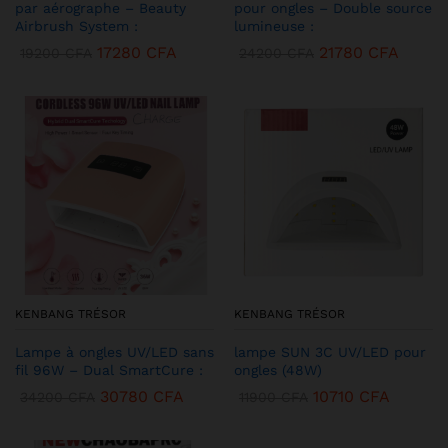
par aérographe – Beauty
pour ongles – Double source
Airbrush System :
lumineuse :
17280
CFA
21780
CFA
19200
CFA
24200
CFA
KENBANG TRÉSOR
KENBANG TRÉSOR
Lampe à ongles UV/LED sans
lampe SUN 3C UV/LED pour
fil 96W – Dual SmartCure :
ongles (48W)
30780
CFA
10710
CFA
34200
CFA
11900
CFA