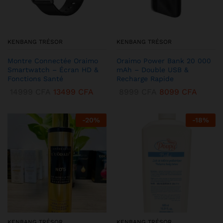
KENBANG TRÉSOR
KENBANG TRÉSOR
Montre Connectée Oraimo
Oraimo Power Bank 20 000
Smartwatch – Écran HD &
mAh – Double USB &
Fonctions Santé
Recharge Rapide
14999
CFA
13499
CFA
8999
CFA
8099
CFA
-
20
%
-
18
%
KENBANG TRÉSOR
KENBANG TRÉSOR