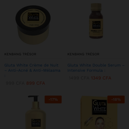
KENBANG TRÉSOR
KENBANG TRÉSOR
Gluta White Crème de Nuit
Gluta White Double Serum –
– Anti-Acné & Anti-Mélasma
Intensive Formula :
:
1499
CFA
1349
CFA
999
CFA
899
CFA
-
17
%
-
18
%