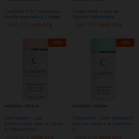
L’UODAIS N°5 – Huile pour
Poupy Bébé – Lait de
Greffe Naturelle & Lissage
Toilette Pédiatrique
2399
CFA
2159
CFA
3299
CFA
2969
CFA
-
12
%
-
12
%
KENBANG TRÉSOR
KENBANG TRÉSOR
Clairissime – Lait
Clairissime – Lait Hydratant
Éclaircissant pour le Corps
pour le Corps à la Vitamine
à l’Ubiquinone
E
4399
CFA
3959
CFA
4399
CFA
3959
CFA