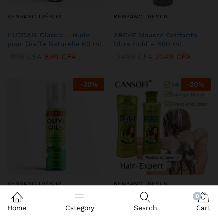
KENBANG TRÉSOR
KENBANG TRÉSOR
L’UODAIS Classic – Huile
ABOVE Mousse Coiffante
pour Greffe Naturelle 60 ml
Ultra Hold – 400 ml
999
CFA
899
CFA
2499
CFA
2249
CFA
-
30
%
-
20
%
KENBANG TRÉSOR
KENBANG TRÉSOR
0
DEQROY Olive Oil Mousse
Duo CANSoft Shampooing &
Home
Category
Search
Cart
Coiffante – Hold & Shine
Après-shampooing à l’Huile