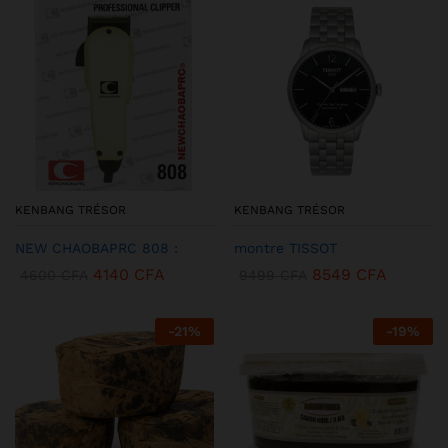
KENBANG TRÉSOR
KENBANG TRÉSOR
NEW CHAOBAPRC 808 :
montre TISSOT
4140
CFA
8549
CFA
4600
CFA
9499
CFA
-
21
%
-
19
%