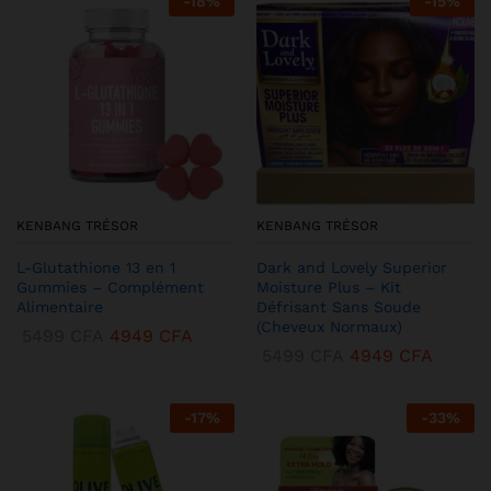
-
18
%
-
15
%
KENBANG TRÉSOR
KENBANG TRÉSOR
L-Glutathione 13 en 1
Dark and Lovely Superior
Gummies – Complément
Moisture Plus – Kit
Alimentaire
Défrisant Sans Soude
(Cheveux Normaux)
5499
CFA
4949
CFA
5499
CFA
4949
CFA
-
17
%
-
33
%