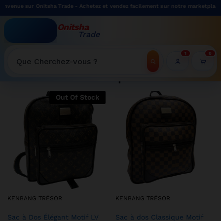
Onitsha Trade - Achetez et vendez facilement sur notre marketplace.
Onitsha
Trade
WELCOME TO ONITSHATRADE ONLINE SHOP
1
0
Recherche
Shop
Out Of Stock
KENBANG TRÉSOR
KENBANG TRÉSOR
Sac à Dos Élégant Motif LV
Sac à dos Classique Motif