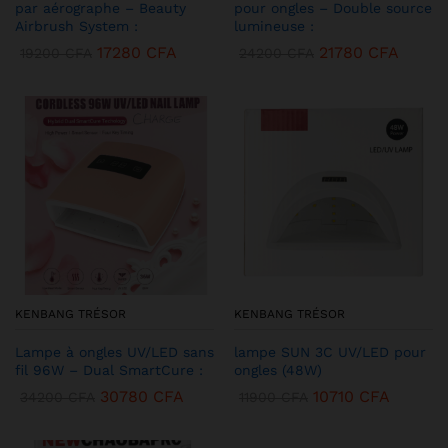
par aérographe – Beauty
pour ongles – Double source
Airbrush System :
lumineuse :
17280
CFA
21780
CFA
19200
CFA
24200
CFA
KENBANG TRÉSOR
KENBANG TRÉSOR
Lampe à ongles UV/LED sans
lampe SUN 3C UV/LED pour
fil 96W – Dual SmartCure :
ongles (48W)
30780
CFA
10710
CFA
34200
CFA
11900
CFA