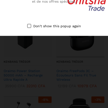
et de nos offres spéciales.
-
10
%
-
13
%
Don't show this popup again
KENBANG TRÉSOR
KENBANG TRÉSOR
Oraimo Power Station
Oraimo FreePods 3C –
50000 mAh – Recharge
Écouteurs Sans Fil True
Ultra Rapide A
Wireless
35900
CFA
32310
CFA
12199
CFA
10979
CFA
-
8
%
-
3
%