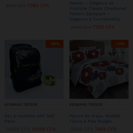
Damier – Élégance et
7380
CFA
8200
CFA
Praticité Classic Checkered
Pattern Backpack –
Elegance & Functionality
7200
CFA
8000
CFA
-
19
%
-
13
%
KENBANG TRÉSOR
KENBANG TRÉSOR
Sac à roulettes NAF NAF
Parure de draps. Modèle
Paris
Fleurs à Pois Rouges
14999
CFA
13499
CFA
8299
CFA
7469
CFA