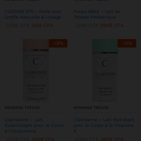
L’UODAIS N°5 – Huile pour
Poupy Bébé – Lait de
Greffe Naturelle & Lissage
Toilette Pédiatrique
2399
CFA
2159
CFA
3299
CFA
2969
CFA
-
12
%
-
12
%
KENBANG TRÉSOR
KENBANG TRÉSOR
Clairissime – Lait
Clairissime – Lait Hydratant
Éclaircissant pour le Corps
pour le Corps à la Vitamine
à l’Ubiquinone
E
4399
CFA
3959
CFA
4399
CFA
3959
CFA