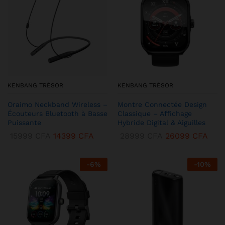
KENBANG TRÉSOR
KENBANG TRÉSOR
Oraimo Neckband Wireless –
Montre Connectée Design
Écouteurs Bluetooth à Basse
Classique – Affichage
Puissante
Hybride Digital & Aiguilles
15999
CFA
14399
CFA
28999
CFA
26099
CFA
-
6
%
-
10
%