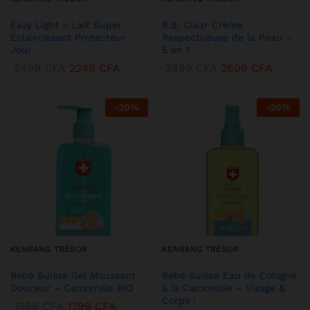
Easy Light – Lait Super
B.B. Clear Crème
Éclaircissant Protecteur
Respectueuse de la Peau –
Jour
5 en 1
2499
CFA
2249
CFA
2899
CFA
2609
CFA
-
20
%
-
20
%
KENBANG TRÉSOR
KENBANG TRÉSOR
Bébé Suisse Gel Moussant
Bébé Suisse Eau de Cologne
Douceur – Camomille BIO
à la Camomille – Visage &
Corps :
1999
CFA
1799
CFA