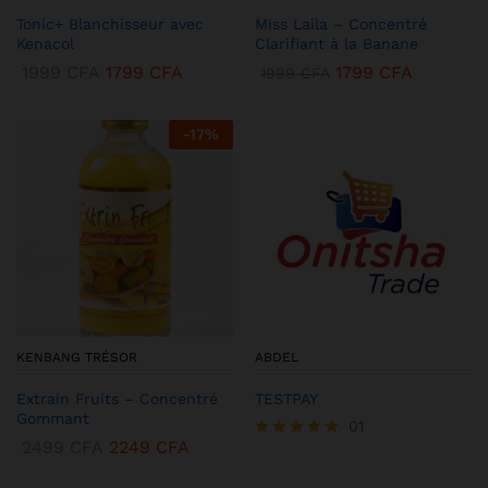
Tonic+ Blanchisseur avec
Miss Laila – Concentré
Kenacol
Clarifiant à la Banane
1999
CFA
1799
CFA
1799
CFA
1999
CFA
-
17
%
KENBANG TRÉSOR
ABDEL
Extrain Fruits – Concentré
TESTPAY
Gommant
01
2499
CFA
2249
CFA
Note
5.00
sur 5