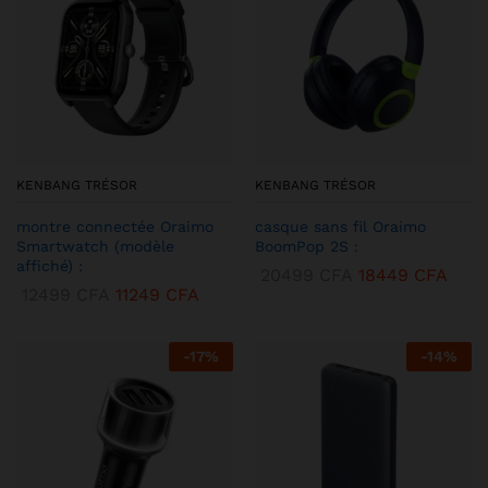
KENBANG TRÉSOR
KENBANG TRÉSOR
montre connectée Oraimo
casque sans fil Oraimo
Smartwatch (modèle
BoomPop 2S :
affiché) :
20499
CFA
18449
CFA
12499
CFA
11249
CFA
-
17
%
-
14
%