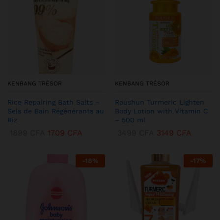
KENBANG TRÉSOR
KENBANG TRÉSOR
Rice Repairing Bath Salts –
Roushun Turmeric Lighten
Sels de Bain Régénérants au
Body Lotion with Vitamin C
Riz
– 500 ml
1899
CFA
1709
CFA
3499
CFA
3149
CFA
-
18
%
-
17
%