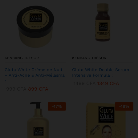
KENBANG TRÉSOR
KENBANG TRÉSOR
Gluta White Crème de Nuit
Gluta White Double Serum –
– Anti-Acné & Anti-Mélasma
Intensive Formula :
:
1499
CFA
1349
CFA
999
CFA
899
CFA
-
17
%
-
18
%