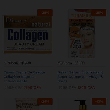
-
20
%
-
25
%
KENBANG TRÉSOR
KENBANG TRÉSOR
Disaar Crème de Beauté
Disaar Sérum Éclaircissant
Collagène Naturel –
Super Curcuma – Visage &
Éclaircissante
Corps
1999
CFA
1799
CFA
1499
CFA
1349
CFA
-
24
%
-
13
%