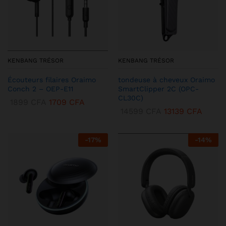
KENBANG TRÉSOR
KENBANG TRÉSOR
Écouteurs filaires Oraimo
tondeuse à cheveux Oraimo
Conch 2 – OEP-E11
SmartClipper 2C (OPC-
CL30C)
1899
CFA
1709
CFA
14599
CFA
13139
CFA
-
17
%
-
14
%