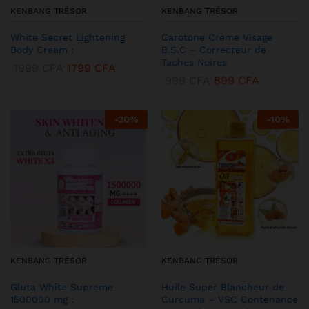
KENBANG TRÉSOR
KENBANG TRÉSOR
White Secret Lightening
Carotone Crème Visage
Body Cream :
B.S.C – Correcteur de
Taches Noires
1999
CFA
1799
CFA
999
CFA
899
CFA
-
20
%
-
10
%
KENBANG TRÉSOR
KENBANG TRÉSOR
Gluta White Supreme
Huile Super Blancheur de
1500000 mg :
Curcuma – VSC Contenance