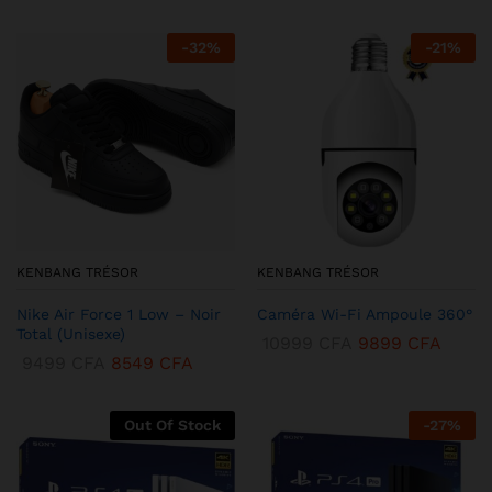
-
32
%
-
21
%
KENBANG TRÉSOR
KENBANG TRÉSOR
Nike Air Force 1 Low – Noir
Caméra Wi-Fi Ampoule 360°
Total (Unisexe)
10999
CFA
9899
CFA
9499
CFA
8549
CFA
Out Of Stock
-
27
%