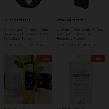
KENBANG TRÉSOR
KENBANG TRÉSOR
Montre Connectée Oraimo
Oraimo Power Bank 20 000
Smartwatch – Écran HD &
mAh – Double USB &
Fonctions Santé
Recharge Rapide
14999
CFA
13499
CFA
8999
CFA
8099
CFA
-
20
%
-
18
%
KENBANG TRÉSOR
KENBANG TRÉSOR