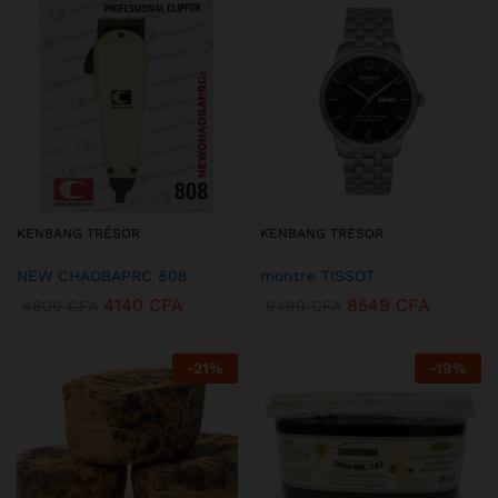
KENBANG TRÉSOR
KENBANG TRÉSOR
NEW CHAOBAPRC 808 :
montre TISSOT
4140
CFA
8549
CFA
4600
CFA
9499
CFA
-
21
%
-
19
%