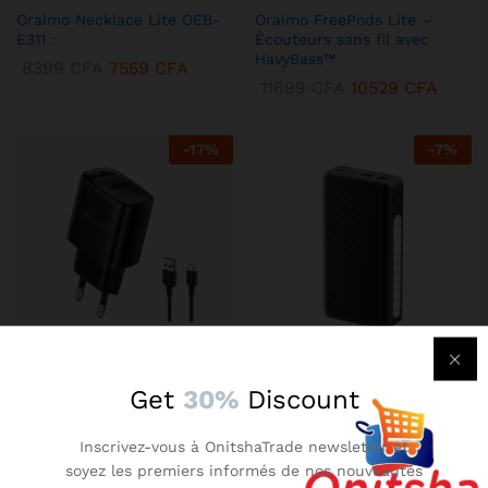
Oraimo Necklace Lite OEB-
Oraimo FreePods Lite –
E311 :
Écouteurs sans fil avec
HavyBass™
8399
CFA
7559
CFA
11699
CFA
10529
CFA
-
17
%
-
7
%
KENBANG TRÉSOR
KENBANG TRÉSOR
Get
30%
Discount
Chargeur Mural Oraimo 2A –
Oraimo Traveler 3 Lit –
Compact avec Technologie
Batterie Externe 27000 mAh
Inscrivez-vous à OnitshaTrade newsletter et
AniFast™
Ultra-Puissante
soyez les premiers informés de nos nouveautés
2899
CFA
2609
CFA
14899
CFA
13409
CFA