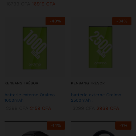
18799
CFA
16919
CFA
-
40
%
-
34
%
KENBANG TRÉSOR
KENBANG TRÉSOR
batterie externe Oraimo
batterie externe Oraimo
1000mAh
2500mAh :
2399
CFA
2159
CFA
3299
CFA
2969
CFA
-
14
%
-
7
%