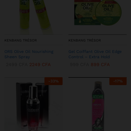
KENBANG TRÉSOR
KENBANG TRÉSOR
ORS Olive Oil Nourishing
Gel Coiffant Olive Oil Edge
Sheen Spray
Control – Extra Hold
2499
CFA
2249
CFA
999
CFA
899
CFA
-
33
%
-
17
%