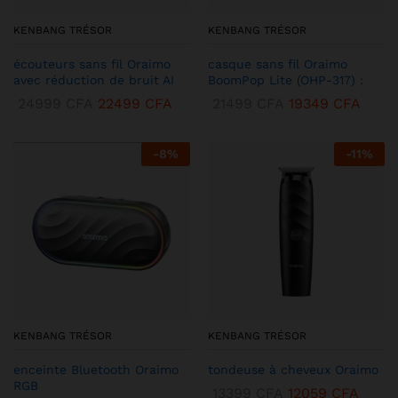
KENBANG TRÉSOR
KENBANG TRÉSOR
écouteurs sans fil Oraimo
casque sans fil Oraimo
avec réduction de bruit AI
BoomPop Lite (OHP-317) :
24999
CFA
22499
CFA
21499
CFA
19349
CFA
-
8
%
-
11
%
KENBANG TRÉSOR
KENBANG TRÉSOR
enceinte Bluetooth Oraimo
tondeuse à cheveux Oraimo
RGB
13399
CFA
12059
CFA