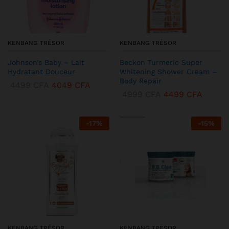
KENBANG TRÉSOR
KENBANG TRÉSOR
Johnson’s Baby – Lait
Beckon Turmeric Super
Hydratant Douceur
Whitening Shower Cream –
Body Repair
4499
CFA
4049
CFA
4999
CFA
4499
CFA
-
17
%
-
15
%
KENBANG TRÉSOR
KENBANG TRÉSOR