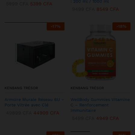
: 200 ml / 1000 ml
5999
CFA
5399
CFA
9499
CFA
8549
CFA
-
17
%
-
18
%
KENBANG TRÉSOR
KENBANG TRÉSOR
Armoire Murale Réseau 6U –
WellBody Gummies Vitamine
Porte Vitrée avec Clé
C – Renforcement
Immunitaire
49899
CFA
44909
CFA
5499
CFA
4949
CFA