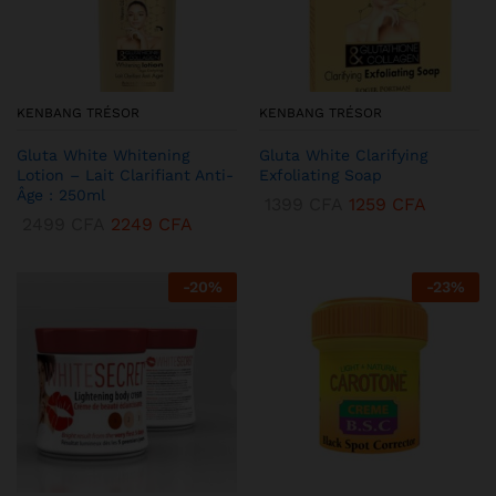
KENBANG TRÉSOR
KENBANG TRÉSOR
Gluta White Whitening
Gluta White Clarifying
Lotion – Lait Clarifiant Anti-
Exfoliating Soap
Âge : 250ml
1399
CFA
1259
CFA
2499
CFA
2249
CFA
-
20
%
-
23
%