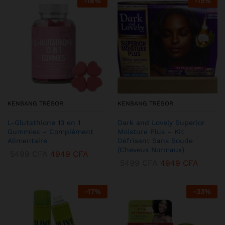
-
18
%
-
15
%
KENBANG TRÉSOR
KENBANG TRÉSOR
L-Glutathione 13 en 1
Dark and Lovely Superior
Gummies – Complément
Moisture Plus – Kit
Alimentaire
Défrisant Sans Soude
(Cheveux Normaux)
5499
CFA
4949
CFA
5499
CFA
4949
CFA
-
17
%
-
33
%