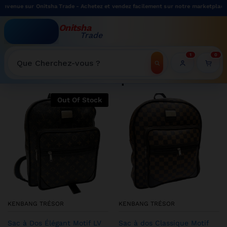
Onitsha Trade - Achetez et vendez facilement sur notre marketplace.
Onitsha
Trade
WELCOME TO ONITSHATRADE ONLINE SHOP
1
0
Recherche
Shop
Out Of Stock
KENBANG TRÉSOR
KENBANG TRÉSOR
Sac à Dos Élégant Motif LV
Sac à dos Classique Motif