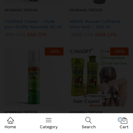
KENBANG TRÉSOR
KENBANG TRÉSOR
L’UODAIS Classic – Huile
ABOVE Mousse Coiffante
pour Greffe Naturelle 60 ml
Ultra Hold – 400 ml
999
CFA
899
CFA
2499
CFA
2249
CFA
-
30
%
-
20
%
KENBANG TRÉSOR
KENBANG TRÉSOR
0
DEQROY Olive Oil Mousse
Duo CANSoft Shampooing &
Home
Category
Search
Cart
Coiffante – Hold & Shine
Après-shampooing à l’Huile