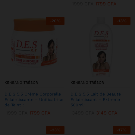
1999
CFA
1799
CFA
-
20
%
-
13
%
KENBANG TRÉSOR
KENBANG TRÉSOR
D.E.S 5.5 Crème Corporelle
D.E.S 5.5 Lait de Beauté
Éclaircissante – Unificatrice
Éclaircissant – Extreme
de Teint :
500ml:
1999
CFA
1799
CFA
3499
CFA
3149
CFA
-
23
%
-
17
%