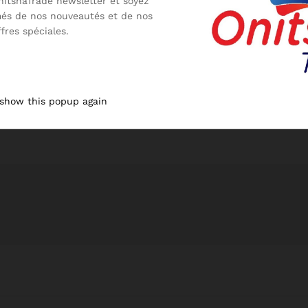
nitshaTrade newsletter et soyez
més de nos nouveautés et de nos
ffres spéciales.
 show this popup again