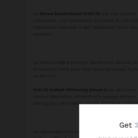
Le
Sérum Éclaircissant Orbit 20
est une solution 
instantané, une hydratation profonde et une lutt
ingrédients naturels, il agit rapidement pour réd
rousseur.
Sa texture légère pénètre rapidement dans la pea
et éclatant. Idéal pour tous types de peaux, il p
ou de nuit.
Orbi 20 Instant Whitening Serum is
an all-in-one
combat blemishes. Infused with papaya extract, it
leaving your skin visibly clearer and more radiant
Get
Its lightweight formula absorbs quickly, making it