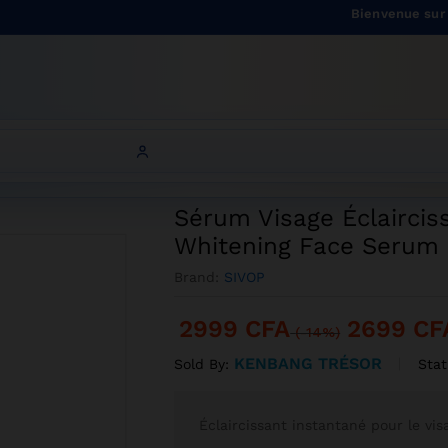
Orbit 20– Instant Whitening Face Serum
Bienvenue sur Onitsh
aircissant Orbit 20– Instant Whitening Face Serum
Sérum Visage Éclaircis
Whitening Face Serum
Brand:
SIVOP
2999
CFA
2699
CF
(-14%)
KENBANG TRÉSOR
Stat
Sold By:
Éclaircissant instantané pour le vis