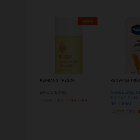
-
20
%
KENBANG TRÉSOR
KENBANG TRÉ
BI-OIL 60ML
VARSELINE H
BRIGHT SUN 
1999
CFA
1799
CFA
30 400ML
4999
CFA