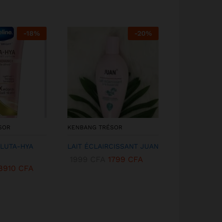
-
18
%
-
20
%
SOR
KENBANG TRÉSOR
KENBANG TR
GLUTA-HYA
LAIT ÉCLAIRCISSANT JUAN
KOJIE SAN 
TROIS
1999
CFA
1799
CFA
8910
CFA
5999
CFA