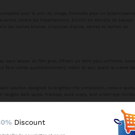
complète pour le soin du visage, formulée pour un éclaircissem
e active contre les imperfections. Enrichi en extraits de papaye
uire les taches brunes, cicatrices d’acné, cernes et taches de
u sans laisser de film gras, offrant un teint plus uniforme, lum
eut être utilisé quotidiennement, matin et soir, avant la crème de
 skin solution designed to brighten the complexion, reduce spots
 targets dark spots, freckles, acne scars, and under-eye circles
.
30%
Discount
 ideal for daily use. It hydrates the skin while improving tone a