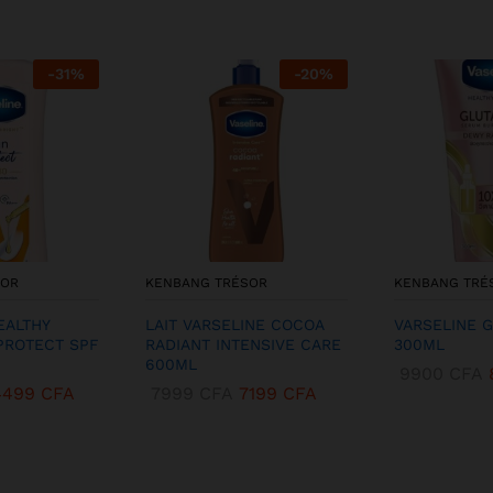
-
31
%
-
20
%
SOR
KENBANG TRÉSOR
KENBANG TRÉ
EALTHY
LAIT VARSELINE COCOA
VARSELINE 
PROTECT SPF
RADIANT INTENSIVE CARE
300ML
600ML
9900
CFA
4499
CFA
7999
CFA
7199
CFA