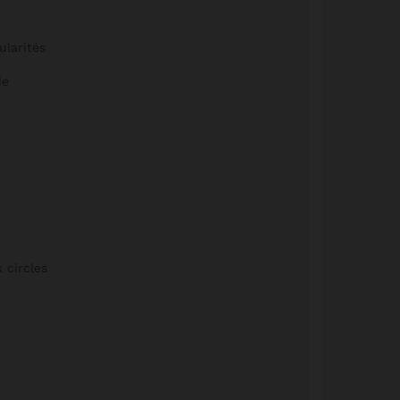
ularités
de
 circles