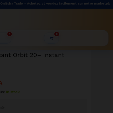
2999
CFA
a Trade - Achetez et vendez facilement sur notre marketplace.
Ajouter au panier
2699
CFA
1
0
sant Orbit 20– Instant
A
us:
In stock
age