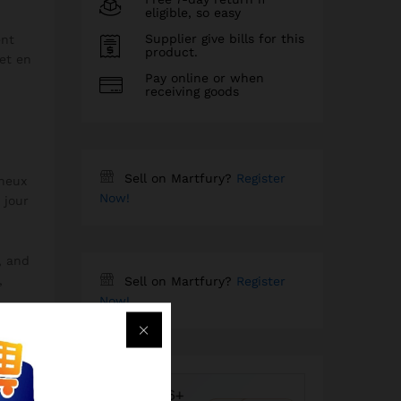
eligible, so easy
Supplier give bills for this
ent
product.
 et en
Pay online or when
receiving goods
Sell on Martfury?
Register
ineux
Now!
 jour
, and
,
Sell on Martfury?
Register
Now!
nd