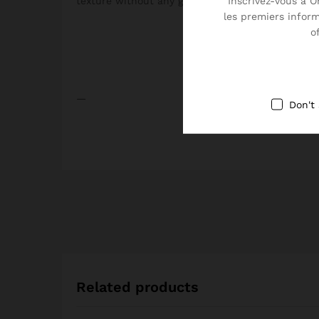
Inscrivez-vous à O
texture without any greasy residue.
les premiers infor
o
—
Don't
Related products