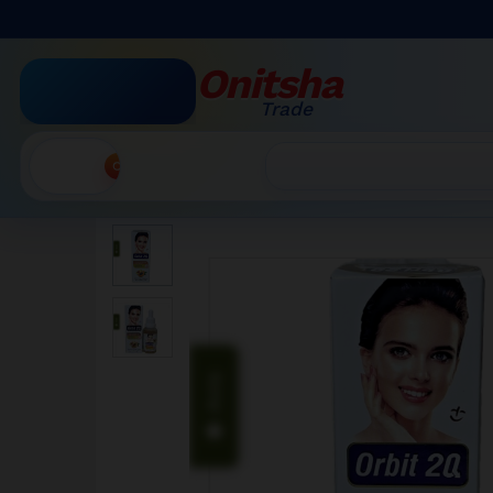
Sérum Visage Éclaircissant 
Description
Avis (0)
More Products
Onitsha
Trade
Accueil
»
Boutique par Catégorie
»
Sérum Visage Écl
Recherche