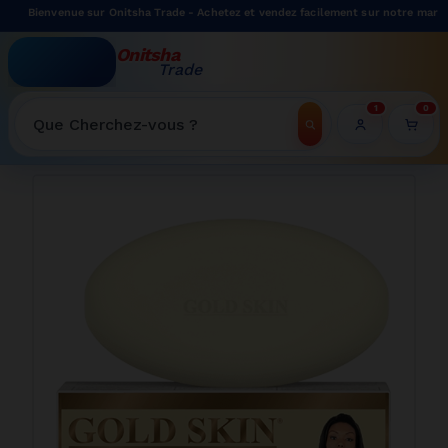
Bienvenue sur Onitsha Trade - Achetez et vendez facilement sur notre marketpla
Onitsha
Trade
WELCOME TO ONITSHATRADE ONLINE SHOP
1
0
Recherche