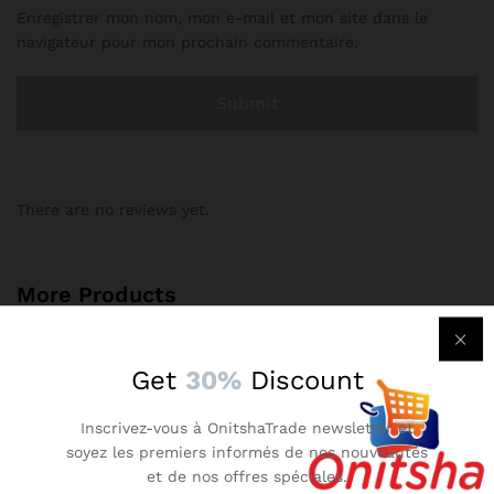
Enregistrer mon nom, mon e-mail et mon site dans le
navigateur pour mon prochain commentaire.
There are no reviews yet.
More Products
-
7
%
-
11
%
Get
30%
Discount
Inscrivez-vous à OnitshaTrade newsletter et
soyez les premiers informés de nos nouveautés
et de nos offres spéciales.