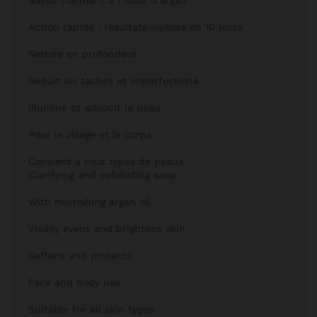
Savon clarifiant à l’huile d’argan
Action rapide : résultats visibles en 10 jours
Nettoie en profondeur
Réduit les taches et imperfections
Illumine et adoucit la peau
Pour le visage et le corps
Convient à tous types de peaux
Clarifying and exfoliating soap
With nourishing argan oil
Visibly evens and brightens skin
Softens and protects
Face and body use
Suitable for all skin types