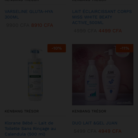
VARSELINE GLUTA-HYA
LAIT ÉCLAIRCISSANT CORPS
300ML
MISS WHITE BEATY
ACTIVE_500ML
9900
CFA
8910
CFA
4999
CFA
4499
CFA
-
10
%
-
11
%
KENBANG TRÉSOR
KENBANG TRÉSOR
Klorane Bébé – Lait de
DUO LAIT &GEL JUAN
Toilette Sans Rinçage au
5499
CFA
4949
CFA
Calendula (500 ml)