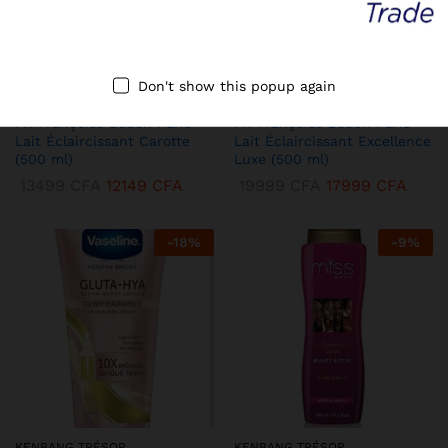
Don't show this popup again
KENBANG TRÉSOR
KENBANG TRÉSOR
Pr. Françoise Bedon Paris –
Pr. Françoise Bedon Paris –
Lait Éclaircissant Carotte
Lait Éclaircissant Excellence
(500 ml)
Luxe (500 ml)
13499
CFA
12149
CFA
19999
CFA
17999
CFA
-
18
%
-
9
%
KENBANG TRÉSOR
KENBANG TRÉSOR