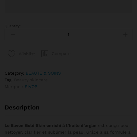
Quantity:
SAVON CLARIFIANT GOLD SKIN À L'HUILE D'ARGAN : quantity
Compare
Wishlist
Category:
BEAUTÉ & SOINS
Tag:
Beauty skincare
Marque :
SIVOP
Description
Le Savon Gold Skin enrichi à l’huile d’argan
est conçu pour
nettoyer, clarifier et sublimer la peau. Grâce à sa formule à