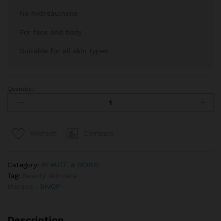
No hydroquinone
For face and body
Suitable for all skin types
Quantity:
SAVON Exfoliant et Éclaircissant Bioskin quantity
Compare
Wishlist
Category:
BEAUTÉ & SOINS
Tag:
Beauty skincare
Marque :
SIVOP
Description