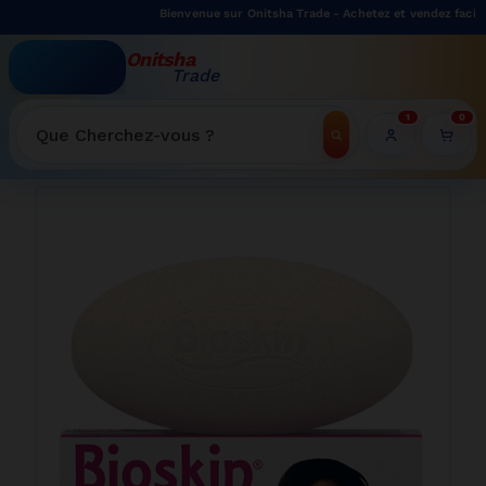
Bienvenue sur Onitsha Trade - Achetez et vendez facilement
Onitsha
Trade
WELCOME TO ONITSHATRADE ONLINE SHOP
1
0
Recherche