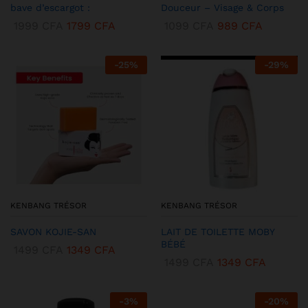
bave d’escargot :
Douceur – Visage & Corps
1999
CFA
1799
CFA
1099
CFA
989
CFA
-
25
%
-
29
%
KENBANG TRÉSOR
KENBANG TRÉSOR
SAVON KOJIE-SAN
LAIT DE TOILETTE MOBY
BÉBÉ
1499
CFA
1349
CFA
1499
CFA
1349
CFA
-
3
%
-
20
%