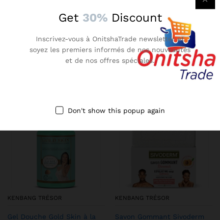
Get
30%
Discount
There are no reviews yet.
Inscrivez-vous à OnitshaTrade newsletter et
soyez les premiers informés de nos nouveautés
et de nos offres spéciales.
More Products
-
17
%
-
27
%
Don't show this popup again
KENBANG TRÉSOR
KENBANG TRÉSOR
Gel Douche Gold Skin à la
Savon Gommant Sivoderm