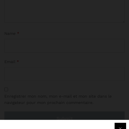
Name
*
Email
*
Enregistrer mon nom, mon e-mail et mon site dans le
navigateur pour mon prochain commentaire.