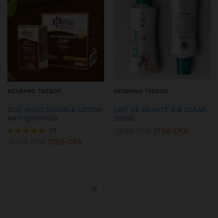
KENBANG TRÉSOR
KENBANG TRÉSOR
DUO HUGO SAVON & LOTION
LAIT DE BEAUTÉ B.B CLEAR
ANTI QUINTAUX
200ML
01
1999
CFA
1799
CFA
2399
CFA
2159
CFA
Note
5.00
sur 5