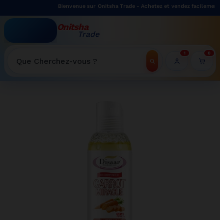
Bienvenue sur Onitsha Trade - Achetez et vendez facilement sur
Onitsha
Trade
WELCOME TO ONITSHATRADE ONLINE SHOP
1
0
Recherche