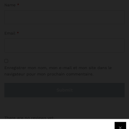
Name
*
Email
*
Enregistrer mon nom, mon e-mail et mon site dans le
navigateur pour mon prochain commentaire.
There are no reviews yet.