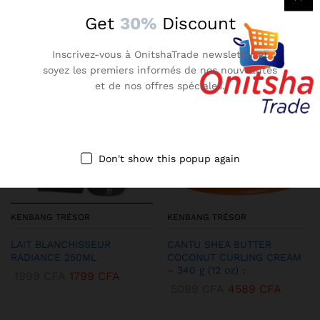
Get
30%
Discount
More Products
Inscrivez-vous à OnitshaTrade newsletter et
soyez les premiers informés de nos nouveautés
-
23
%
-
36
%
et de nos offres spéciales.
Don't show this popup again
KENBANG TRÉSOR
KENBANG TRÉSOR
LAIT BLANCHISSEUR
CANTU SHEA BUTTER
RADIANCE 250ML
COCONUT CURLING CREAM
– 340 g (12 oz) :
1999
CFA
1799
CFA
5099
CFA
4589
CFA