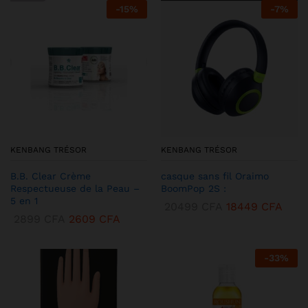
-
15
%
-
7
%
KENBANG TRÉSOR
KENBANG TRÉSOR
B.B. Clear Crème
casque sans fil Oraimo
Respectueuse de la Peau –
BoomPop 2S :
5 en 1
20499
CFA
18449
CFA
2899
CFA
2609
CFA
-
33
%