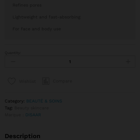
Refines pores
Lightweight and fast-absorbing
For face and body use
Quantity:
L'HUILE ÉCLAIRCISSANTE À LA CAROTTE– DISAAR CARROTS MIRAC
Compare
Wishlist
Category:
BEAUTÉ & SOINS
Tag:
Beauty skincare
Marque :
DISAAR
Description