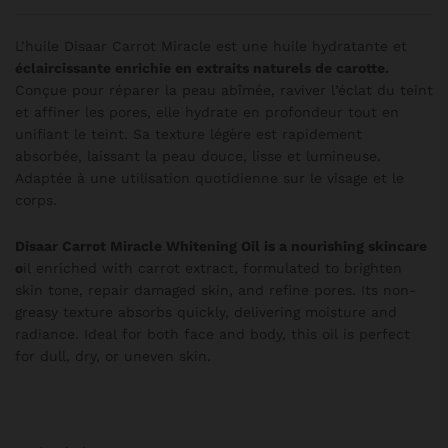
L’huile Disaar Carrot Miracle est une huile hydratante et
éclaircissante enrichie en extraits naturels de carotte.
Conçue pour réparer la peau abîmée, raviver l’éclat du teint
et affiner les pores, elle hydrate en profondeur tout en
unifiant le teint. Sa texture légère est rapidement
absorbée, laissant la peau douce, lisse et lumineuse.
Adaptée à une utilisation quotidienne sur le visage et le
corps.
Disaar Carrot Miracle Whitening Oil is a nourishing skincare
o
il enriched with carrot extract, formulated to brighten
skin tone, repair damaged skin, and refine pores. Its non-
greasy texture absorbs quickly, delivering moisture and
radiance. Ideal for both face and body, this oil is perfect
for dull, dry, or uneven skin.