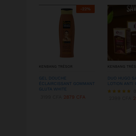
-
22
%
KENBANG TRÉSOR
KENBANG TRÉ
GEL DOUCHE
DUO HUGO S
ÉCLAIRCISSANT GOMMANT
LOTION ANTI
GLUTA WHITE
0
3199
CFA
2879
CFA
2399
CFA
2
Note
5.00
sur 5