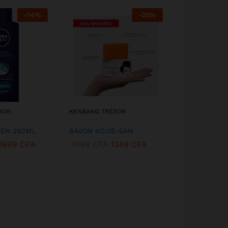
-
14
%
-
25
%
SOR
KENBANG TRÉSOR
KENBANG TR
MEN 250ML
SAVON KOJIE-SAN
LAIT CORPS
NOURISSAN
2699
CFA
1499
CFA
1349
CFA
ARGAN DIVI
3499
CFA