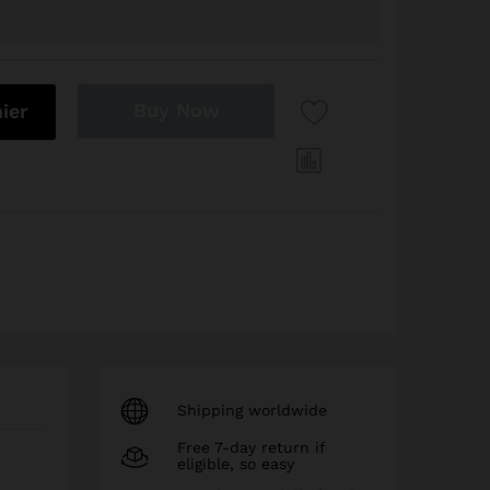
rcissant Multivitaminé (500 ml) quantity
Buy Now
ier
Shipping worldwide
Free 7-day return if
eligible, so easy