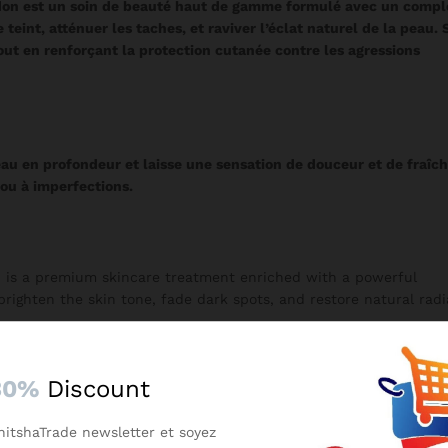
Bedon est un soin de beauté haut de gamme formulé avec un comp
 teint, atténuer les taches, et raviver l’éclat naturel de la peau. 
out en renforçant la protection cutanée contre les agressions
 peau en profondeur et laisse une sensation de douceur et de fraîc
 ou à imperfection
s.
 is a premium skincare treatment enriched with a powerful
 brighten the skin tone, fade dark spots, and restore natural rad
30%
Discount
 leaves the skin feeling soft, smooth, and rejuvenated. Ideal for
nitshaTrade newsletter et soyez