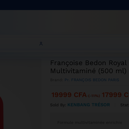
 Lait Éclaircissant Multivitaminé (500 ml)
Royal Luxe – Lait Éclaircissant Multivitaminé (500 ml)
Françoise Bedon Royal 
Multivitaminé (500 ml)
Brand:
Pr. FRANÇOIS BEDON PARIS
19999
CFA
17999
C
(-11%)
KENBANG TRÉSOR
Stat
Sold By:
Formule multivitaminée enrichie