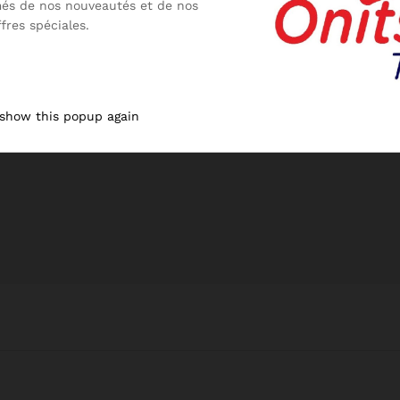
més de nos nouveautés et de nos
ffres spéciales.
 show this popup again