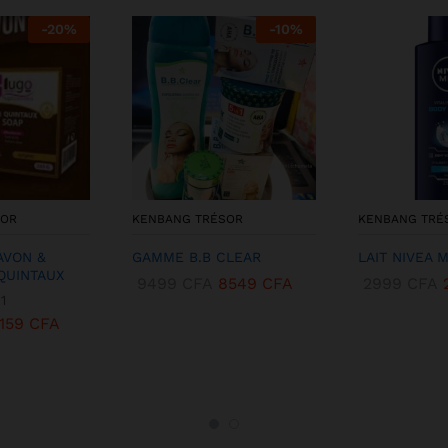
-
20
%
-
10
%
SOR
KENBANG TRÉSOR
KENBANG TRÉ
AVON &
GAMME B.B CLEAR
LAIT NIVEA 
 QUINTAUX
9499
CFA
8549
CFA
2999
CFA
1
159
CFA