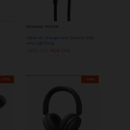
KENBANG TRÉSOR
câble de chargement Oraimo USB
vers Lightning
1699
CFA
1529
CFA
-
17
%
-
14
%