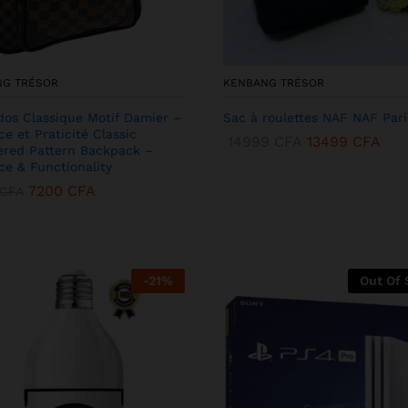
NG TRÉSOR
KENBANG TRÉSOR
dos Classique Motif Damier –
Sac à roulettes NAF NAF Pari
ce et Praticité Classic
14999
CFA
13499
CFA
red Pattern Backpack –
ce & Functionality
7200
CFA
CFA
-
21
%
Out Of 