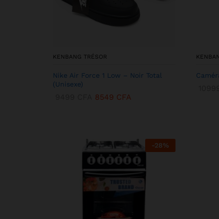
KENBANG TRÉSOR
KENBA
Nike Air Force 1 Low – Noir Total
Caméra
(Unisexe)
1099
9499
CFA
8549
CFA
-
28
%