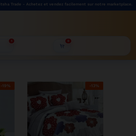
e - Achetez et vendez facilement sur notre marketplace.
1
0
-
19
%
-
13
%