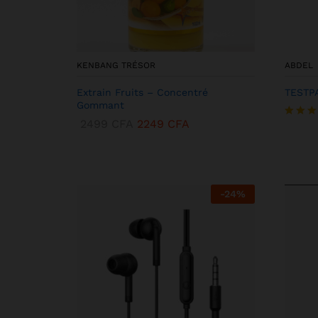
KENBANG TRÉSOR
ABDEL
Extrain Fruits – Concentré
TESTP
Gommant
2499
CFA
2249
CFA
Note
5.00
sur 5
-
24
%