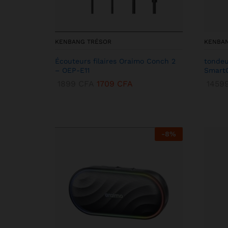
KENBANG TRÉSOR
KENBA
Écouteurs filaires Oraimo Conch 2
tondeu
– OEP-E11
SmartC
1899
CFA
1709
CFA
1459
-
8
%