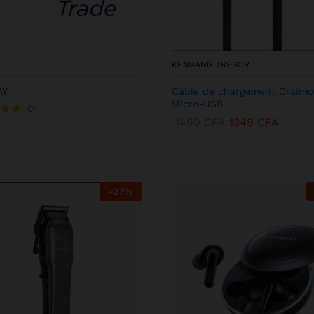
KENBANG TRÉSOR
AY
Câble de chargement Oraimo
Micro-USB
01
1499
CFA
1349
CFA
-
27
%