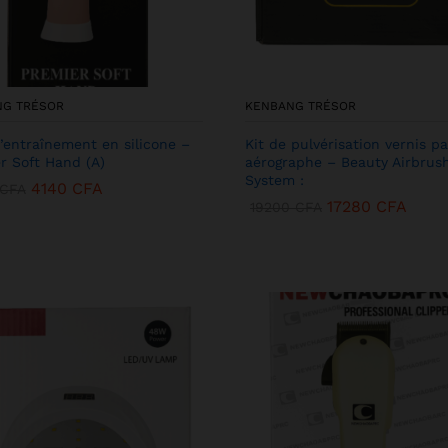
NG TRÉSOR
KENBANG TRÉSOR
’entraînement en silicone –
Kit de pulvérisation vernis pa
r Soft Hand (A)
aérographe – Beauty Airbrus
System :
4140
CFA
CFA
17280
CFA
19200
CFA