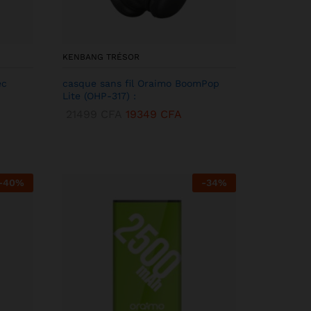
KENBANG TRÉSOR
ec
casque sans fil Oraimo BoomPop
Lite (OHP-317) :
21499
CFA
19349
CFA
-
40
%
-
34
%