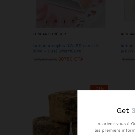
KENBANG TRÉSOR
KENBA
Lampe à ongles UV/LED sans fil
lampe 
96W – Dual SmartCure :
(48W)
30780
CFA
34200
CFA
11900
-
21
%
Get
Inscrivez-vous à O
les premiers infor