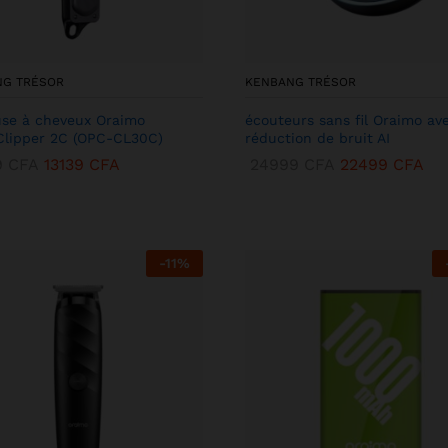
NG TRÉSOR
KENBANG TRÉSOR
se à cheveux Oraimo
écouteurs sans fil Oraimo av
lipper 2C (OPC-CL30C)
réduction de bruit AI
9
CFA
13139
CFA
24999
CFA
22499
CFA
-
11
%