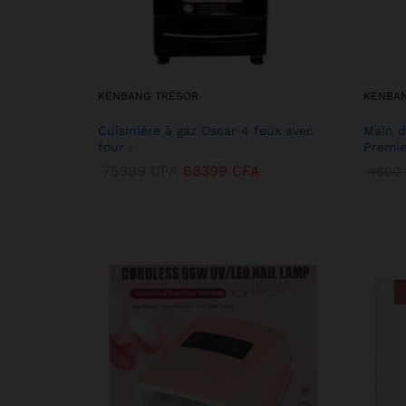
KENBANG TRÉSOR
KENBA
Cuisinière à gaz Oscar 4 feux avec
Main d
four :
Premie
75999
CFA
68399
CFA
4600