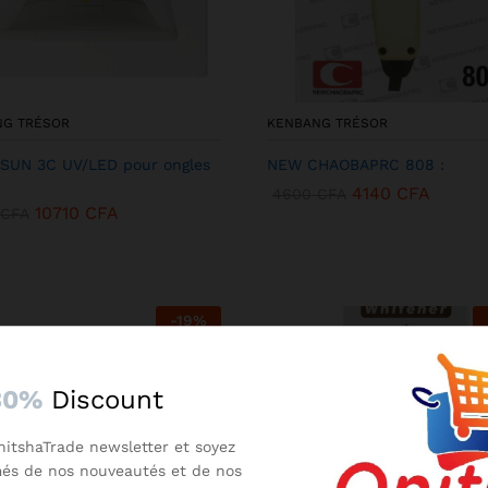
NG TRÉSOR
KENBANG TRÉSOR
SUN 3C UV/LED pour ongles
NEW CHAOBAPRC 808 :
4140
CFA
4600
CFA
10710
CFA
CFA
-
19
%
30%
Discount
nitshaTrade newsletter et soyez
més de nos nouveautés et de nos