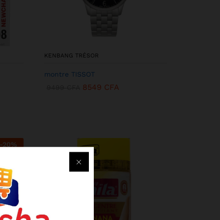
KENBANG TRÉSOR
montre TISSOT
8549
CFA
9499
CFA
-
20
%