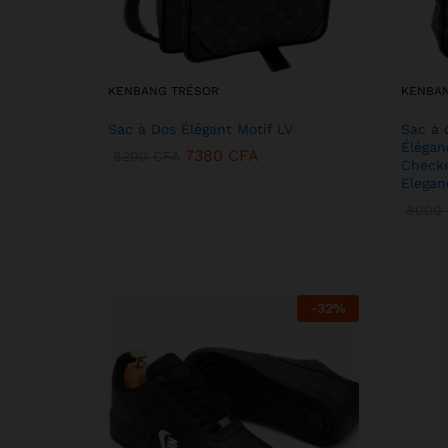
KENBANG TRÉSOR
KENBA
Sac à Dos Élégant Motif LV
Sac à 
Élégan
7380
CFA
8200
CFA
Checke
Elegan
8000
-
32
%