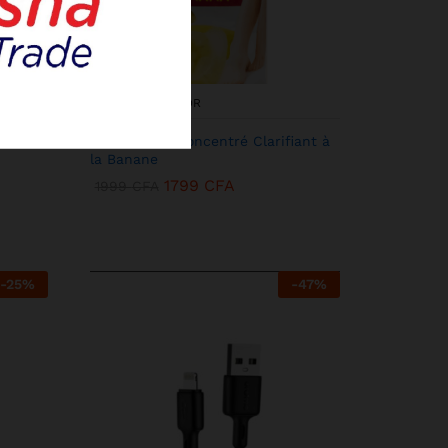
KENBANG TRÉSOR
acol
Miss Laila – Concentré Clarifiant à
la Banane
1799
CFA
1999
CFA
-
25
%
-
47
%