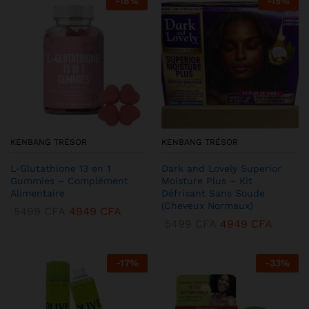
-
18
%
-
15
%
KENBANG TRÉSOR
KENBANG TRÉSOR
L-Glutathione 13 en 1
Dark and Lovely Superior
Gummies – Complément
Moisture Plus – Kit
Alimentaire
Défrisant Sans Soude
(Cheveux Normaux)
5499
CFA
4949
CFA
5499
CFA
4949
CFA
-
17
%
-
33
%