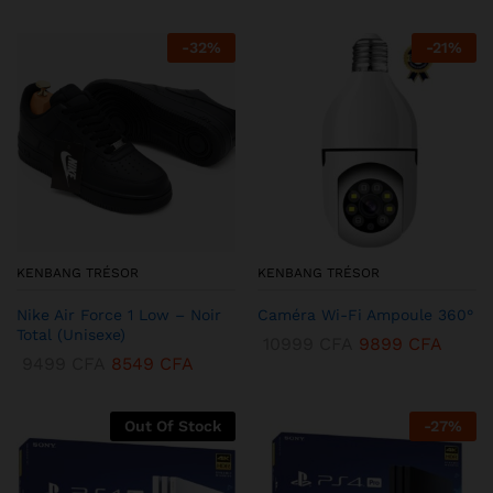
-
32
%
-
21
%
KENBANG TRÉSOR
KENBANG TRÉSOR
Nike Air Force 1 Low – Noir
Caméra Wi-Fi Ampoule 360°
Total (Unisexe)
10999
CFA
9899
CFA
9499
CFA
8549
CFA
Out Of Stock
-
27
%