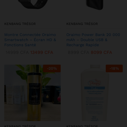
KENBANG TRÉSOR
KENBANG TRÉSOR
Montre Connectée Oraimo
Oraimo Power Bank 20 000
Smartwatch – Écran HD &
mAh – Double USB &
Fonctions Santé
Recharge Rapide
14999
CFA
13499
CFA
8999
CFA
8099
CFA
-
20
%
-
18
%
KENBANG TRÉSOR
KENBANG TRÉSOR