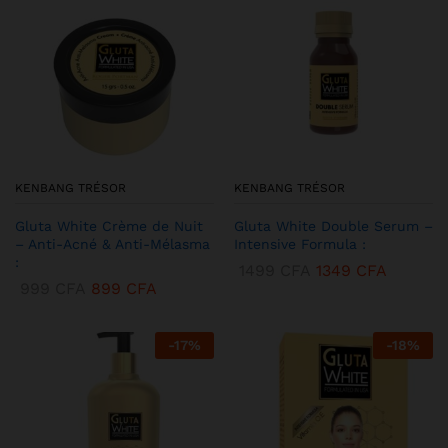
KENBANG TRÉSOR
KENBANG TRÉSOR
Gluta White Crème de Nuit
Gluta White Double Serum –
– Anti-Acné & Anti-Mélasma
Intensive Formula :
:
1499
CFA
1349
CFA
999
CFA
899
CFA
-
17
%
-
18
%