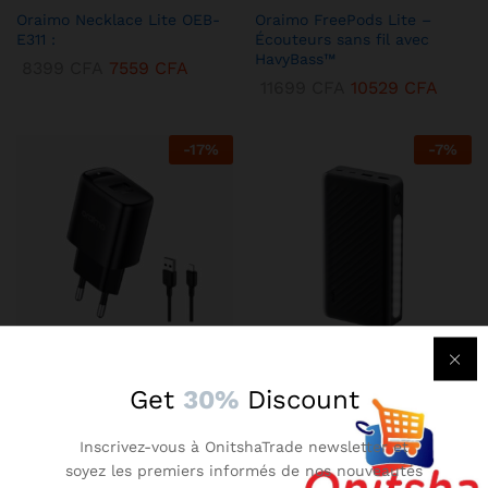
Oraimo Necklace Lite OEB-
Oraimo FreePods Lite –
E311 :
Écouteurs sans fil avec
HavyBass™
8399
CFA
7559
CFA
11699
CFA
10529
CFA
-
17
%
-
7
%
KENBANG TRÉSOR
KENBANG TRÉSOR
Get
30%
Discount
Chargeur Mural Oraimo 2A –
Oraimo Traveler 3 Lit –
Compact avec Technologie
Batterie Externe 27000 mAh
Inscrivez-vous à OnitshaTrade newsletter et
AniFast™
Ultra-Puissante
soyez les premiers informés de nos nouveautés
2899
CFA
2609
CFA
14899
CFA
13409
CFA