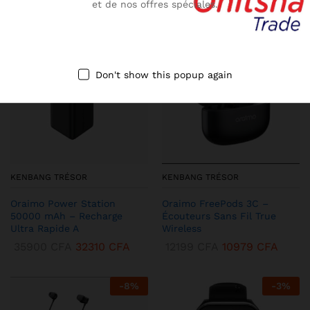
et de nos offres spéciales.
-
10
%
-
13
%
Don't show this popup again
KENBANG TRÉSOR
KENBANG TRÉSOR
Oraimo Power Station
Oraimo FreePods 3C –
50000 mAh – Recharge
Écouteurs Sans Fil True
Ultra Rapide A
Wireless
35900
CFA
32310
CFA
12199
CFA
10979
CFA
-
8
%
-
3
%