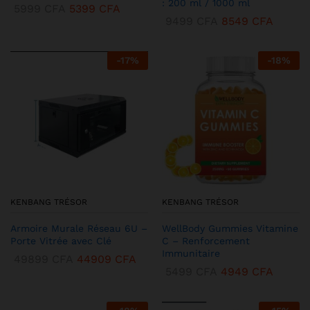
: 200 ml / 1000 ml
5999
CFA
5399
CFA
9499
CFA
8549
CFA
-
17
%
-
18
%
KENBANG TRÉSOR
KENBANG TRÉSOR
Armoire Murale Réseau 6U –
WellBody Gummies Vitamine
Porte Vitrée avec Clé
C – Renforcement
Immunitaire
49899
CFA
44909
CFA
5499
CFA
4949
CFA