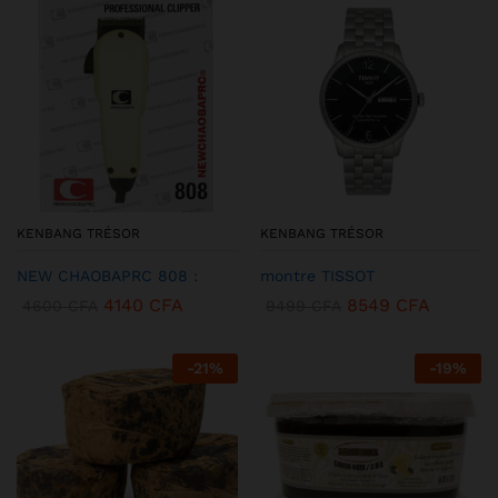
KENBANG TRÉSOR
KENBANG TRÉSOR
NEW CHAOBAPRC 808 :
montre TISSOT
4140
CFA
8549
CFA
4600
CFA
9499
CFA
-
21
%
-
19
%