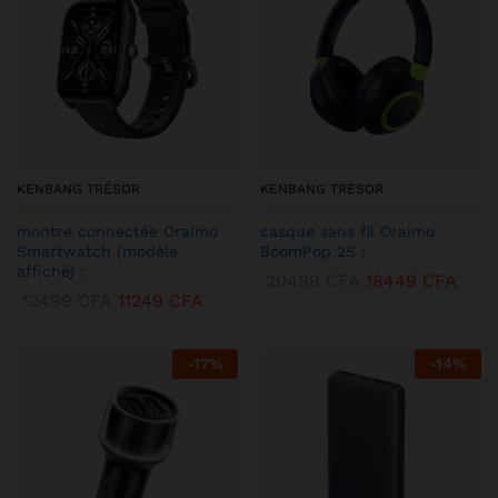
KENBANG TRÉSOR
KENBANG TRÉSOR
montre connectée Oraimo
casque sans fil Oraimo
Smartwatch (modèle
BoomPop 2S :
affiché) :
20499
CFA
18449
CFA
12499
CFA
11249
CFA
-
17
%
-
14
%