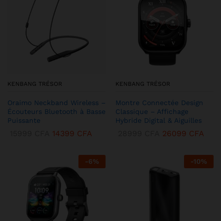
KENBANG TRÉSOR
KENBANG TRÉSOR
Oraimo Neckband Wireless –
Montre Connectée Design
Écouteurs Bluetooth à Basse
Classique – Affichage
Puissante
Hybride Digital & Aiguilles
15999
CFA
14399
CFA
28999
CFA
26099
CFA
-
6
%
-
10
%