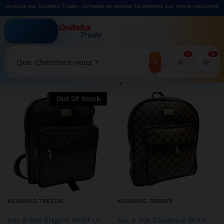
 Onitsha Trade - Achetez et vendez facilement sur notre marketplace.
Onitsha
Trade
WELCOME TO ONITSHATRADE ONLINE SHOP
1
0
Recherche
Shop
Out Of Stock
KENBANG TRÉSOR
KENBANG TRÉSOR
Sac à Dos Élégant Motif LV
Sac à dos Classique Motif