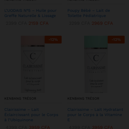
L’UODAIS N°5 – Huile pour
Poupy Bébé – Lait de
Greffe Naturelle & Lissage
Toilette Pédiatrique
2399
CFA
2159
CFA
3299
CFA
2969
CFA
-
12
%
-
12
%
KENBANG TRÉSOR
KENBANG TRÉSOR
Clairissime – Lait
Clairissime – Lait Hydratant
Éclaircissant pour le Corps
pour le Corps à la Vitamine
à l’Ubiquinone
E
4399
CFA
3959
CFA
4399
CFA
3959
CFA