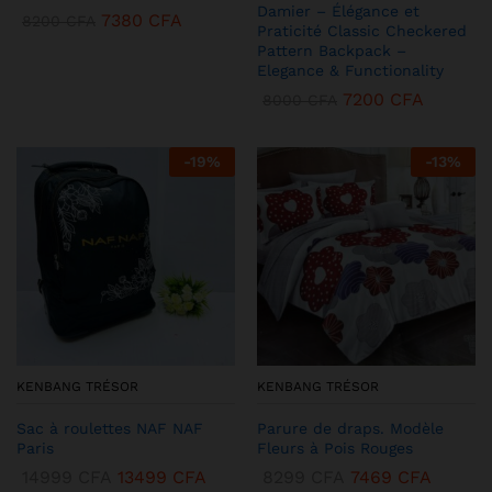
Damier – Élégance et
7380
CFA
8200
CFA
Praticité Classic Checkered
Pattern Backpack –
Elegance & Functionality
7200
CFA
8000
CFA
-
19
%
-
13
%
KENBANG TRÉSOR
KENBANG TRÉSOR
Sac à roulettes NAF NAF
Parure de draps. Modèle
Paris
Fleurs à Pois Rouges
14999
CFA
13499
CFA
8299
CFA
7469
CFA