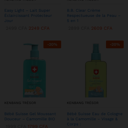
Easy Light – Lait Super
B.B. Clear Crème
Éclaircissant Protecteur
Respectueuse de la Peau –
Jour
5 en 1
2499
CFA
2249
CFA
2899
CFA
2609
CFA
-
20
%
-
20
%
KENBANG TRÉSOR
KENBANG TRÉSOR
Bébé Suisse Gel Moussant
Bébé Suisse Eau de Cologne
Douceur – Camomille BIO
à la Camomille – Visage &
Corps :
1999
CFA
1799
CFA