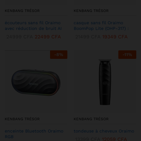
KENBANG TRÉSOR
KENBANG TRÉSOR
écouteurs sans fil Oraimo
casque sans fil Oraimo
avec réduction de bruit AI
BoomPop Lite (OHP-317) :
24999
CFA
22499
CFA
21499
CFA
19349
CFA
-
8
%
-
11
%
KENBANG TRÉSOR
KENBANG TRÉSOR
enceinte Bluetooth Oraimo
tondeuse à cheveux Oraimo
RGB
13399
CFA
12059
CFA