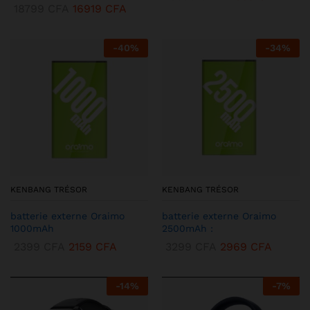
18799
CFA
16919
CFA
-
40
%
-
34
%
KENBANG TRÉSOR
KENBANG TRÉSOR
batterie externe Oraimo
batterie externe Oraimo
1000mAh
2500mAh :
2399
CFA
2159
CFA
3299
CFA
2969
CFA
-
14
%
-
7
%