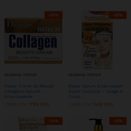
-
20
%
-
25
%
KENBANG TRÉSOR
KENBANG TRÉSOR
Disaar Crème de Beauté
Disaar Sérum Éclaircissant
Collagène Naturel –
Super Curcuma – Visage &
Éclaircissante
Corps
1999
CFA
1799
CFA
1499
CFA
1349
CFA
-
24
%
-
13
%