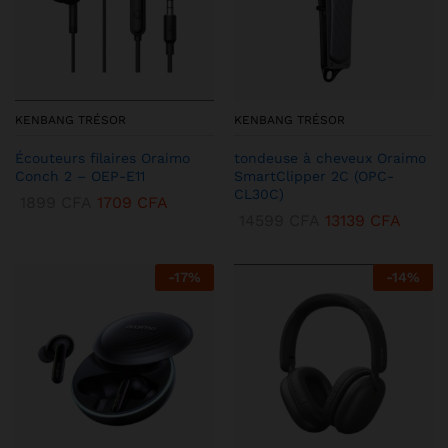
KENBANG TRÉSOR
KENBANG TRÉSOR
Écouteurs filaires Oraimo
tondeuse à cheveux Oraimo
Conch 2 – OEP-E11
SmartClipper 2C (OPC-
CL30C)
1899
CFA
1709
CFA
14599
CFA
13139
CFA
-
17
%
-
14
%