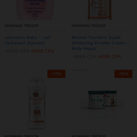
KENBANG TRÉSOR
KENBANG TRÉSOR
Johnson’s Baby – Lait
Beckon Turmeric Super
Hydratant Douceur
Whitening Shower Cream –
Body Repair
4499
CFA
4049
CFA
4999
CFA
4499
CFA
-
17
%
-
15
%
KENBANG TRÉSOR
KENBANG TRÉSOR