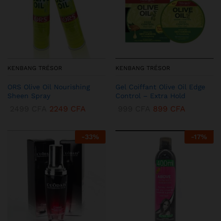
KENBANG TRÉSOR
KENBANG TRÉSOR
ORS Olive Oil Nourishing
Gel Coiffant Olive Oil Edge
Sheen Spray
Control – Extra Hold
2499
CFA
2249
CFA
999
CFA
899
CFA
-
33
%
-
17
%