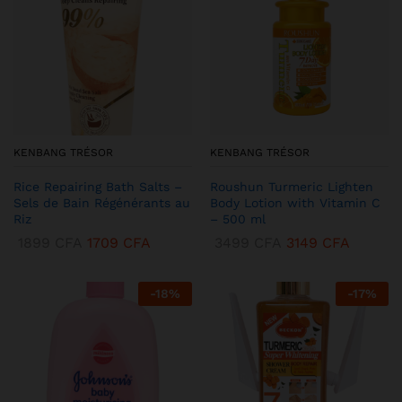
KENBANG TRÉSOR
KENBANG TRÉSOR
Rice Repairing Bath Salts –
Roushun Turmeric Lighten
Sels de Bain Régénérants au
Body Lotion with Vitamin C
Riz
– 500 ml
1899
CFA
1709
CFA
3499
CFA
3149
CFA
-
18
%
-
17
%