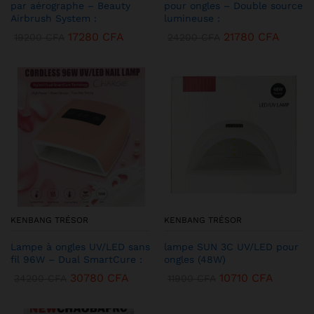
par aérographe – Beauty
pour ongles – Double source
Airbrush System :
lumineuse :
17280
CFA
21780
CFA
19200
CFA
24200
CFA
KENBANG TRÉSOR
KENBANG TRÉSOR
Lampe à ongles UV/LED sans
lampe SUN 3C UV/LED pour
fil 96W – Dual SmartCure :
ongles (48W)
30780
CFA
10710
CFA
34200
CFA
11900
CFA