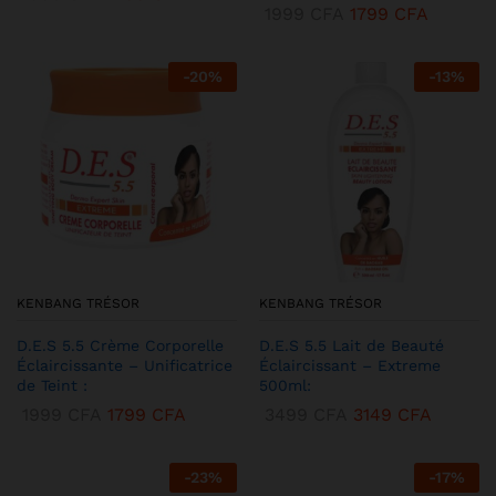
1999
CFA
1799
CFA
-
20
%
-
13
%
KENBANG TRÉSOR
KENBANG TRÉSOR
D.E.S 5.5 Crème Corporelle
D.E.S 5.5 Lait de Beauté
Éclaircissante – Unificatrice
Éclaircissant – Extreme
de Teint :
500ml:
1999
CFA
1799
CFA
3499
CFA
3149
CFA
-
23
%
-
17
%