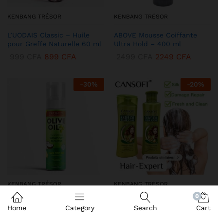
KENBANG TRÉSOR
KENBANG TRÉSOR
L’UODAIS Classic – Huile
ABOVE Mousse Coiffante
pour Greffe Naturelle 60 ml
Ultra Hold – 400 ml
999
CFA
899
CFA
2499
CFA
2249
CFA
-
30
%
-
20
%
KENBANG TRÉSOR
KENBANG TRÉSOR
0
DEQROY Olive Oil Mousse
Duo CANSoft Shampooing &
Home
Category
Search
Cart
Coiffante – Hold & Shine
Après-shampooing à l’Huile