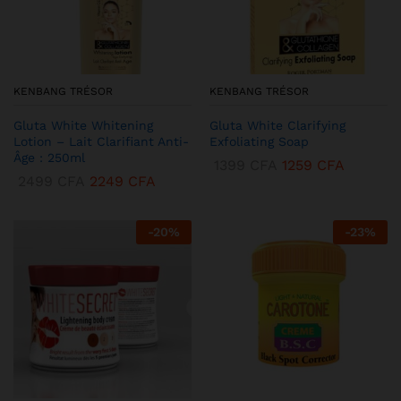
KENBANG TRÉSOR
KENBANG TRÉSOR
Gluta White Whitening
Gluta White Clarifying
Lotion – Lait Clarifiant Anti-
Exfoliating Soap
Âge : 250ml
1399
CFA
1259
CFA
2499
CFA
2249
CFA
-
20
%
-
23
%