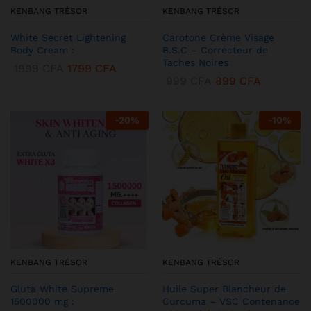
KENBANG TRÉSOR
KENBANG TRÉSOR
White Secret Lightening
Carotone Crème Visage
Body Cream :
B.S.C – Correcteur de
Taches Noires
1999
CFA
1799
CFA
999
CFA
899
CFA
-
20
%
-
10
%
KENBANG TRÉSOR
KENBANG TRÉSOR
Gluta White Supreme
Huile Super Blancheur de
1500000 mg :
Curcuma – VSC Contenance