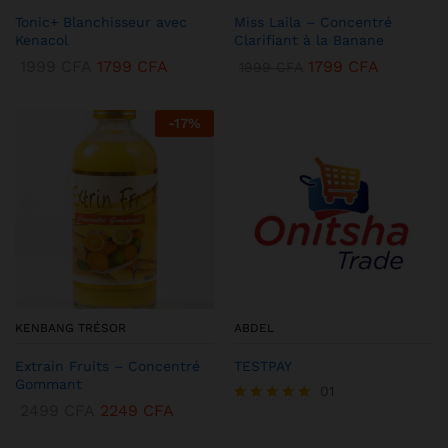
Tonic+ Blanchisseur avec
Miss Laila – Concentré
Kenacol
Clarifiant à la Banane
1999
CFA
1799
CFA
1799
CFA
1999
CFA
-
17
%
KENBANG TRÉSOR
ABDEL
Extrain Fruits – Concentré
TESTPAY
Gommant
01
2499
CFA
2249
CFA
Note
5.00
sur 5