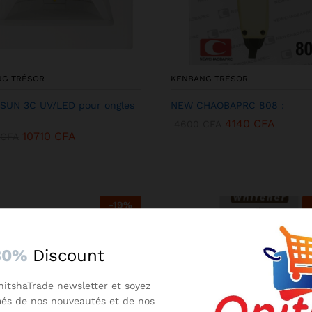
NG TRÉSOR
KENBANG TRÉSOR
SUN 3C UV/LED pour ongles
NEW CHAOBAPRC 808 :
4140
CFA
4600
CFA
10710
CFA
CFA
-
19
%
30%
Discount
nitshaTrade newsletter et soyez
més de nos nouveautés et de nos