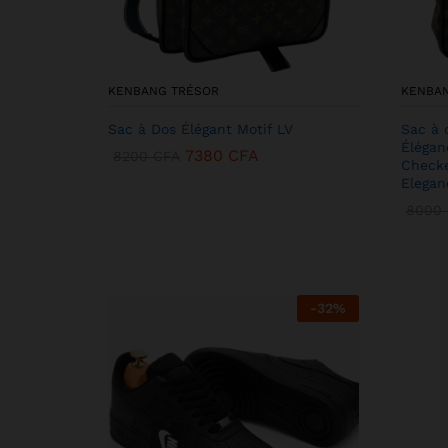
KENBANG TRÉSOR
KENBA
Sac à Dos Élégant Motif LV
Sac à 
Élégan
7380
CFA
8200
CFA
Checke
Elegan
8000
-
32
%