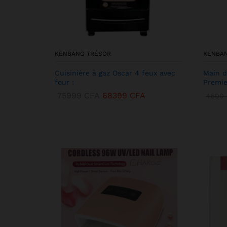
KENBANG TRÉSOR
KENBA
Cuisinière à gaz Oscar 4 feux avec
Main d
four :
Premie
75999
CFA
68399
CFA
4600