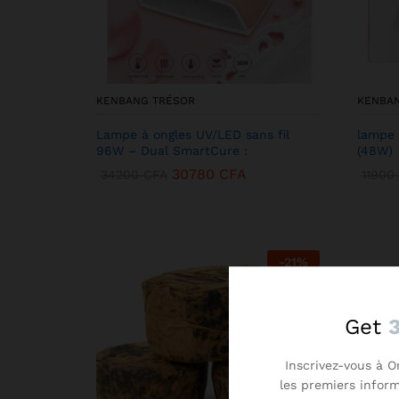
KENBANG TRÉSOR
KENBA
Lampe à ongles UV/LED sans fil
lampe 
96W – Dual SmartCure :
(48W)
30780
CFA
34200
CFA
11900
-
21
%
Get
Inscrivez-vous à O
les premiers infor