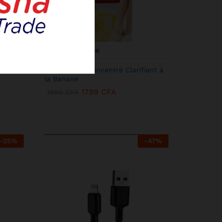
KENBANG TRÉSOR
acol
Miss Laila – Concentré Clarifiant à
la Banane
1799
CFA
1999
CFA
-
25
%
-
47
%