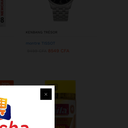
KENBANG TRÉSOR
montre TISSOT
8549
CFA
9499
CFA
-
20
%