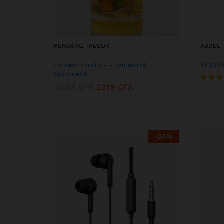
KENBANG TRÉSOR
ABDEL
Extrain Fruits – Concentré
TESTP
Gommant
2499
CFA
2249
CFA
Note
5.00
sur 5
-
24
%