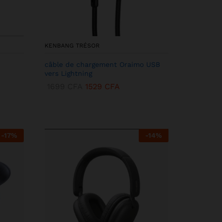
KENBANG TRÉSOR
câble de chargement Oraimo USB
vers Lightning
1699
CFA
1529
CFA
-
17
%
-
14
%