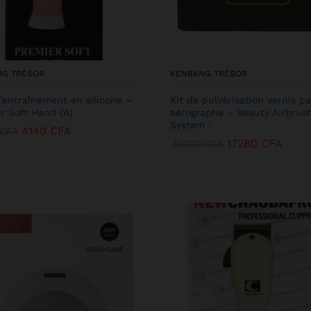
NG TRÉSOR
KENBANG TRÉSOR
’entraînement en silicone –
Kit de pulvérisation vernis pa
r Soft Hand (A)
aérographe – Beauty Airbrus
System :
4140
CFA
CFA
17280
CFA
19200
CFA