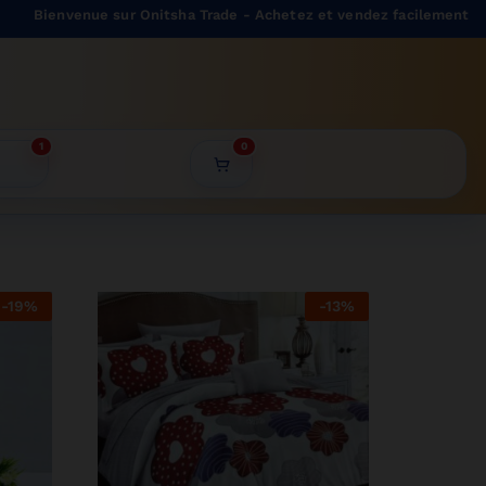
venue sur Onitsha Trade - Achetez et vendez facilement sur notre 
1
0
-
19
%
-
13
%