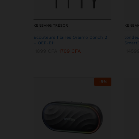
KENBANG TRÉSOR
KENBA
Écouteurs filaires Oraimo Conch 2
tondeu
– OEP-E11
SmartC
1899
CFA
1709
CFA
1459
-
8
%