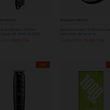
NG TRÉSOR
KENBANG TRÉSOR
se à cheveux Oraimo
écouteurs sans fil Oraimo av
lipper 2C (OPC-CL30C)
réduction de bruit AI
9
CFA
13139
CFA
24999
CFA
22499
CFA
-
11
%