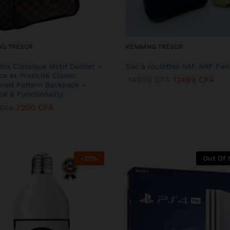
NG TRÉSOR
KENBANG TRÉSOR
dos Classique Motif Damier –
Sac à roulettes NAF NAF Pari
ce et Praticité Classic
14999
CFA
13499
CFA
red Pattern Backpack –
ce & Functionality
7200
CFA
CFA
-
21
%
Out Of 