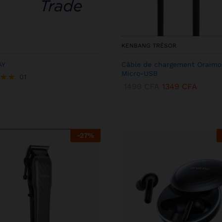
KENBANG TRÉSOR
AY
Câble de chargement Oraimo
Micro-USB
01
1499
CFA
1349
CFA
-
27
%