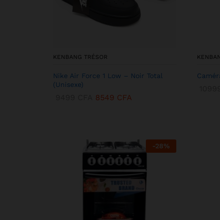
KENBANG TRÉSOR
KENBA
Nike Air Force 1 Low – Noir Total
Caméra
(Unisexe)
1099
9499
CFA
8549
CFA
-
28
%