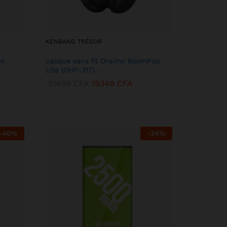
KENBANG TRÉSOR
ec
casque sans fil Oraimo BoomPop
Lite (OHP-317) :
21499
CFA
19349
CFA
-
40
%
-
34
%