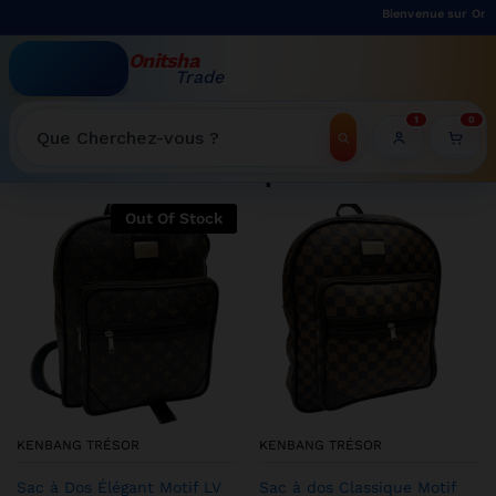
Bienvenue sur Onitsha Trade - Ac
Onitsha
Trade
WELCOME TO ONITSHATRADE ONLINE SHOP
1
0
Recherche
Shop
Out Of Stock
KENBANG TRÉSOR
KENBANG TRÉSOR
Sac à Dos Élégant Motif LV
Sac à dos Classique Motif