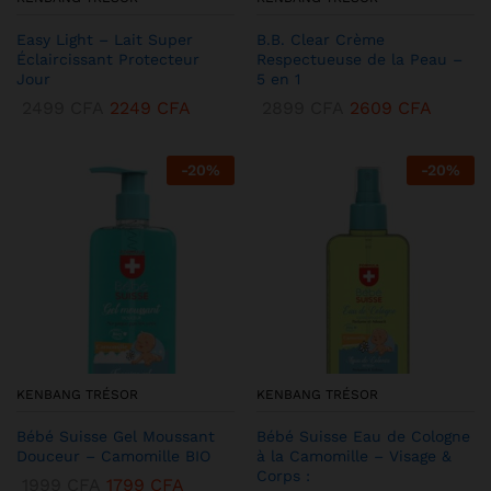
Easy Light – Lait Super
B.B. Clear Crème
Éclaircissant Protecteur
Respectueuse de la Peau –
Jour
5 en 1
2499
CFA
2249
CFA
2899
CFA
2609
CFA
-
20
%
-
20
%
KENBANG TRÉSOR
KENBANG TRÉSOR
Bébé Suisse Gel Moussant
Bébé Suisse Eau de Cologne
Douceur – Camomille BIO
à la Camomille – Visage &
Corps :
1999
CFA
1799
CFA