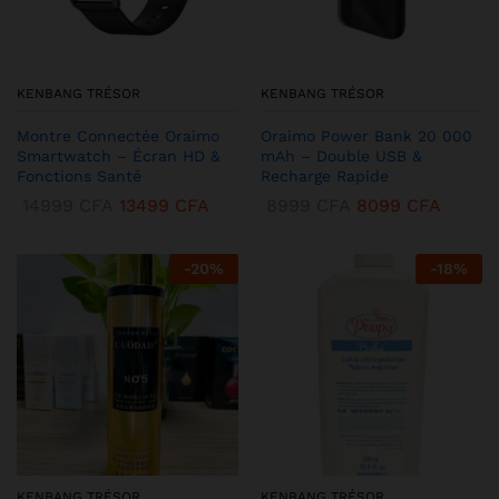
KENBANG TRÉSOR
KENBANG TRÉSOR
Montre Connectée Oraimo
Oraimo Power Bank 20 000
Smartwatch – Écran HD &
mAh – Double USB &
Fonctions Santé
Recharge Rapide
14999
CFA
13499
CFA
8999
CFA
8099
CFA
-
20
%
-
18
%
KENBANG TRÉSOR
KENBANG TRÉSOR