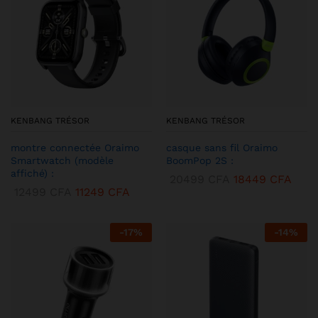
KENBANG TRÉSOR
KENBANG TRÉSOR
montre connectée Oraimo
casque sans fil Oraimo
Smartwatch (modèle
BoomPop 2S :
affiché) :
20499
CFA
18449
CFA
12499
CFA
11249
CFA
-
17
%
-
14
%