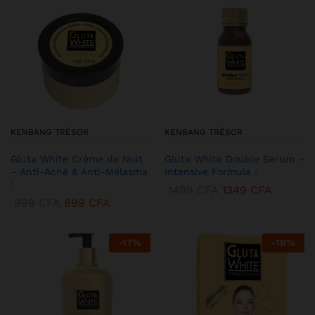
KENBANG TRÉSOR
KENBANG TRÉSOR
Gluta White Crème de Nuit
Gluta White Double Serum –
– Anti-Acné & Anti-Mélasma
Intensive Formula :
:
1499
CFA
1349
CFA
999
CFA
899
CFA
-
17
%
-
18
%