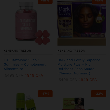
-
18
%
-
15
%
KENBANG TRÉSOR
KENBANG TRÉSOR
L-Glutathione 13 en 1
Dark and Lovely Superior
Gummies – Complément
Moisture Plus – Kit
Alimentaire
Défrisant Sans Soude
(Cheveux Normaux)
5499
CFA
4949
CFA
5499
CFA
4949
CFA
-
17
%
-
33
%