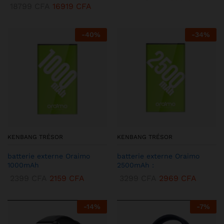
18799
CFA
16919
CFA
-
40
%
-
34
%
KENBANG TRÉSOR
KENBANG TRÉSOR
batterie externe Oraimo
batterie externe Oraimo
1000mAh
2500mAh :
2399
CFA
2159
CFA
3299
CFA
2969
CFA
-
14
%
-
7
%