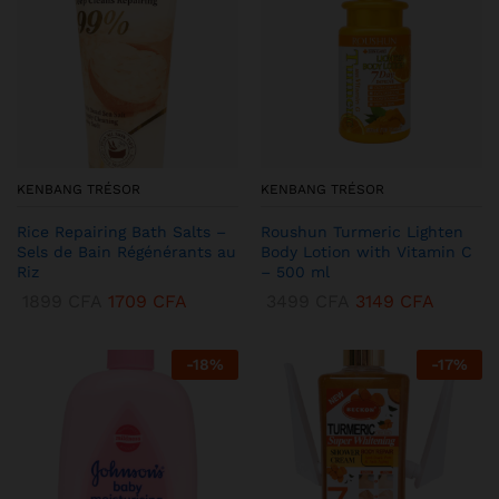
KENBANG TRÉSOR
KENBANG TRÉSOR
Rice Repairing Bath Salts –
Roushun Turmeric Lighten
Sels de Bain Régénérants au
Body Lotion with Vitamin C
Riz
– 500 ml
1899
CFA
1709
CFA
3499
CFA
3149
CFA
-
18
%
-
17
%