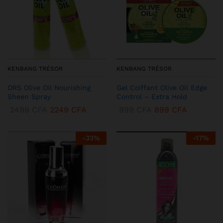
KENBANG TRÉSOR
KENBANG TRÉSOR
ORS Olive Oil Nourishing
Gel Coiffant Olive Oil Edge
Sheen Spray
Control – Extra Hold
2499
CFA
2249
CFA
999
CFA
899
CFA
-
33
%
-
17
%