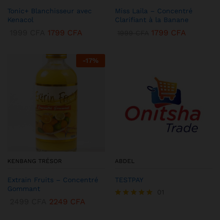
Tonic+ Blanchisseur avec
Miss Laila – Concentré
Kenacol
Clarifiant à la Banane
1999
CFA
1799
CFA
1799
CFA
1999
CFA
-
17
%
KENBANG TRÉSOR
ABDEL
Extrain Fruits – Concentré
TESTPAY
Gommant
01
2499
CFA
2249
CFA
Note
5.00
sur 5