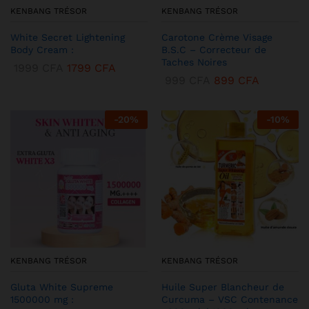
KENBANG TRÉSOR
KENBANG TRÉSOR
White Secret Lightening
Carotone Crème Visage
Body Cream :
B.S.C – Correcteur de
Taches Noires
1999
CFA
1799
CFA
999
CFA
899
CFA
-
20
%
-
10
%
KENBANG TRÉSOR
KENBANG TRÉSOR
Gluta White Supreme
Huile Super Blancheur de
1500000 mg :
Curcuma – VSC Contenance