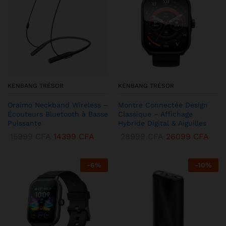
KENBANG TRÉSOR
KENBANG TRÉSOR
Oraimo Neckband Wireless –
Montre Connectée Design
Écouteurs Bluetooth à Basse
Classique – Affichage
Puissante
Hybride Digital & Aiguilles
15999
CFA
14399
CFA
28999
CFA
26099
CFA
-
6
%
-
10
%