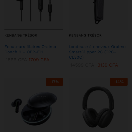
KENBANG TRÉSOR
KENBANG TRÉSOR
Écouteurs filaires Oraimo
tondeuse à cheveux Oraimo
Conch 2 – OEP-E11
SmartClipper 2C (OPC-
CL30C)
1899
CFA
1709
CFA
14599
CFA
13139
CFA
-
17
%
-
14
%