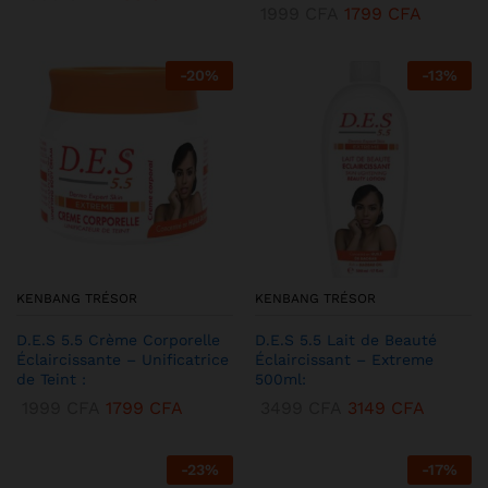
1999
CFA
1799
CFA
-
20
%
-
13
%
KENBANG TRÉSOR
KENBANG TRÉSOR
D.E.S 5.5 Crème Corporelle
D.E.S 5.5 Lait de Beauté
Éclaircissante – Unificatrice
Éclaircissant – Extreme
de Teint :
500ml:
1999
CFA
1799
CFA
3499
CFA
3149
CFA
-
23
%
-
17
%