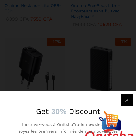
Oraimo Necklace Lite OEB-
Oraimo FreePods Lite –
E311 :
Écouteurs sans fil avec
HavyBass™
8399
CFA
7559
CFA
11699
CFA
10529
CFA
-
17
%
-
7
%
KENBANG TRÉSOR
KENBANG TRÉSOR
Get
30%
Discount
Chargeur Mural Oraimo 2A –
Oraimo Traveler 3 Lit –
Compact avec Technologie
Batterie Externe 27000 mAh
Inscrivez-vous à OnitshaTrade newsletter et
AniFast™
Ultra-Puissante
soyez les premiers informés de nos nouveautés
2899
CFA
2609
CFA
14899
CFA
13409
CFA