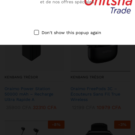
et de nos offres spéciales.
-
10
%
-
13
%
Don't show this popup again
KENBANG TRÉSOR
KENBANG TRÉSOR
Oraimo Power Station
Oraimo FreePods 3C –
50000 mAh – Recharge
Écouteurs Sans Fil True
Ultra Rapide A
Wireless
35900
CFA
32310
CFA
12199
CFA
10979
CFA
-
8
%
-
3
%