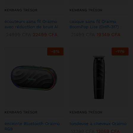
KENBANG TRÉSOR
KENBANG TRÉSOR
écouteurs sans fil Oraimo
casque sans fil Oraimo
avec réduction de bruit AI
BoomPop Lite (OHP-317) :
24999
CFA
22499
CFA
21499
CFA
19349
CFA
-
8
%
-
11
%
KENBANG TRÉSOR
KENBANG TRÉSOR
enceinte Bluetooth Oraimo
tondeuse à cheveux Oraimo
RGB
13399
CFA
12059
CFA