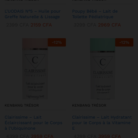
L’UODAIS N°5 – Huile pour
Poupy Bébé – Lait de
Greffe Naturelle & Lissage
Toilette Pédiatrique
2399
CFA
2159
CFA
3299
CFA
2969
CFA
-
12
%
-
12
%
KENBANG TRÉSOR
KENBANG TRÉSOR
Clairissime – Lait
Clairissime – Lait Hydratant
Éclaircissant pour le Corps
pour le Corps à la Vitamine
à l’Ubiquinone
E
4399
CFA
3959
CFA
4399
CFA
3959
CFA