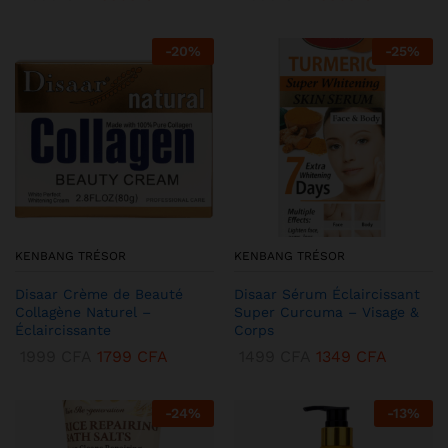
-
20
%
-
25
%
KENBANG TRÉSOR
KENBANG TRÉSOR
Disaar Crème de Beauté
Disaar Sérum Éclaircissant
Collagène Naturel –
Super Curcuma – Visage &
Éclaircissante
Corps
1999
CFA
1799
CFA
1499
CFA
1349
CFA
-
24
%
-
13
%