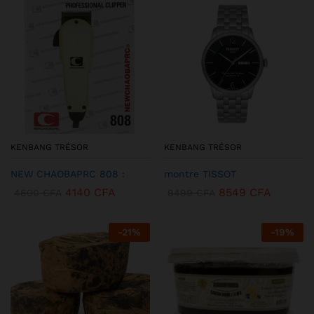
KENBANG TRÉSOR
KENBANG TRÉSOR
NEW CHAOBAPRC 808 :
montre TISSOT
4140
CFA
8549
CFA
4600
CFA
9499
CFA
-
21
%
-
19
%