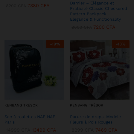
Damier – Élégance et
7380
CFA
8200
CFA
Praticité Classic Checkered
Pattern Backpack –
Elegance & Functionality
7200
CFA
8000
CFA
-
19
%
-
13
%
KENBANG TRÉSOR
KENBANG TRÉSOR
Sac à roulettes NAF NAF
Parure de draps. Modèle
Paris
Fleurs à Pois Rouges
14999
CFA
13499
CFA
8299
CFA
7469
CFA