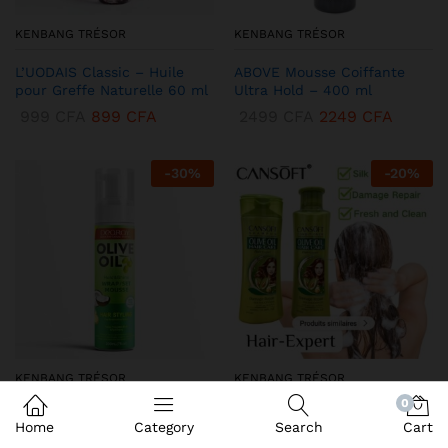
KENBANG TRÉSOR
KENBANG TRÉSOR
L’UODAIS Classic – Huile
ABOVE Mousse Coiffante
pour Greffe Naturelle 60 ml
Ultra Hold – 400 ml
999
CFA
899
CFA
2499
CFA
2249
CFA
-
30
%
-
20
%
KENBANG TRÉSOR
KENBANG TRÉSOR
0
DEQROY Olive Oil Mousse
Duo CANSoft Shampooing &
Home
Category
Search
Cart
Coiffante – Hold & Shine
Après-shampooing à l’Huile