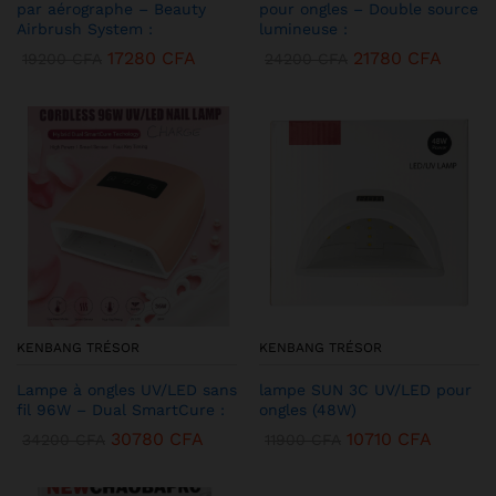
par aérographe – Beauty
pour ongles – Double source
Airbrush System :
lumineuse :
17280
CFA
21780
CFA
19200
CFA
24200
CFA
KENBANG TRÉSOR
KENBANG TRÉSOR
Lampe à ongles UV/LED sans
lampe SUN 3C UV/LED pour
fil 96W – Dual SmartCure :
ongles (48W)
30780
CFA
10710
CFA
34200
CFA
11900
CFA