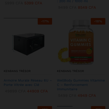
: 200 ml / 1000 ml
5999
CFA
5399
CFA
9499
CFA
8549
CFA
-
17
%
-
18
%
KENBANG TRÉSOR
KENBANG TRÉSOR
Armoire Murale Réseau 6U –
WellBody Gummies Vitamine
Porte Vitrée avec Clé
C – Renforcement
Immunitaire
49899
CFA
44909
CFA
5499
CFA
4949
CFA