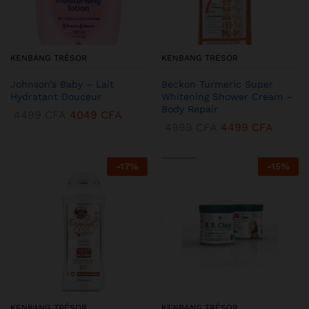
KENBANG TRÉSOR
KENBANG TRÉSOR
Johnson’s Baby – Lait
Beckon Turmeric Super
Hydratant Douceur
Whitening Shower Cream –
Body Repair
4499
CFA
4049
CFA
4999
CFA
4499
CFA
-
17
%
-
15
%
KENBANG TRÉSOR
KENBANG TRÉSOR