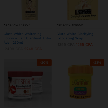
KENBANG TRÉSOR
KENBANG TRÉSOR
Gluta White Whitening
Gluta White Clarifying
Lotion – Lait Clarifiant Anti-
Exfoliating Soap
Âge : 250ml
1399
CFA
1259
CFA
2499
CFA
2249
CFA
-
20
%
-
23
%