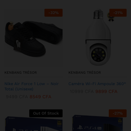
-
32
%
-
21
%
KENBANG TRÉSOR
KENBANG TRÉSOR
Nike Air Force 1 Low – Noir
Caméra Wi-Fi Ampoule 360°
Total (Unisexe)
10999
CFA
9899
CFA
9499
CFA
8549
CFA
Out Of Stock
-
27
%