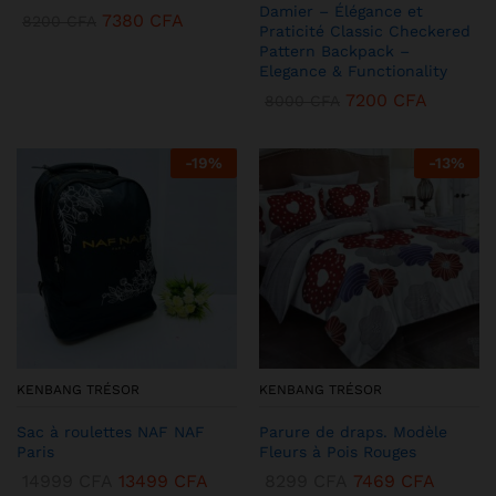
Damier – Élégance et
7380
CFA
8200
CFA
Praticité Classic Checkered
Pattern Backpack –
Elegance & Functionality
7200
CFA
8000
CFA
-
19
%
-
13
%
KENBANG TRÉSOR
KENBANG TRÉSOR
Sac à roulettes NAF NAF
Parure de draps. Modèle
Paris
Fleurs à Pois Rouges
14999
CFA
13499
CFA
8299
CFA
7469
CFA