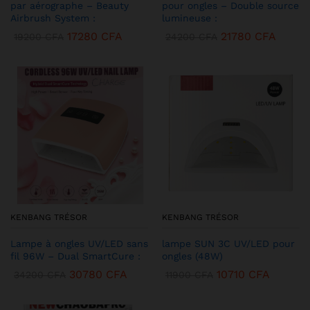
par aérographe – Beauty
pour ongles – Double source
Airbrush System :
lumineuse :
17280
CFA
21780
CFA
19200
CFA
24200
CFA
KENBANG TRÉSOR
KENBANG TRÉSOR
Lampe à ongles UV/LED sans
lampe SUN 3C UV/LED pour
fil 96W – Dual SmartCure :
ongles (48W)
30780
CFA
10710
CFA
34200
CFA
11900
CFA