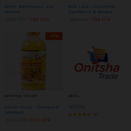
Tonic+ Blanchisseur avec
Miss Laila – Concentré
Kenacol
Clarifiant à la Banane
1999
CFA
1799
CFA
1799
CFA
1999
CFA
-
17
%
KENBANG TRÉSOR
ABDEL
Extrain Fruits – Concentré
TESTPAY
Gommant
01
2499
CFA
2249
CFA
Note
5.00
sur 5