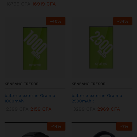
18799
CFA
16919
CFA
-
40
%
-
34
%
KENBANG TRÉSOR
KENBANG TRÉSOR
batterie externe Oraimo
batterie externe Oraimo
1000mAh
2500mAh :
2399
CFA
2159
CFA
3299
CFA
2969
CFA
-
14
%
-
7
%