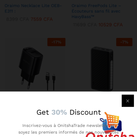
Oraimo Necklace Lite OEB-
Oraimo FreePods Lite –
E311 :
Écouteurs sans fil avec
HavyBass™
8399
CFA
7559
CFA
11699
CFA
10529
CFA
-
17
%
-
7
%
KENBANG TRÉSOR
KENBANG TRÉSOR
Get
30%
Discount
Chargeur Mural Oraimo 2A –
Oraimo Traveler 3 Lit –
Compact avec Technologie
Batterie Externe 27000 mAh
Inscrivez-vous à OnitshaTrade newsletter et
AniFast™
Ultra-Puissante
soyez les premiers informés de nos nouveautés
2899
CFA
2609
CFA
14899
CFA
13409
CFA