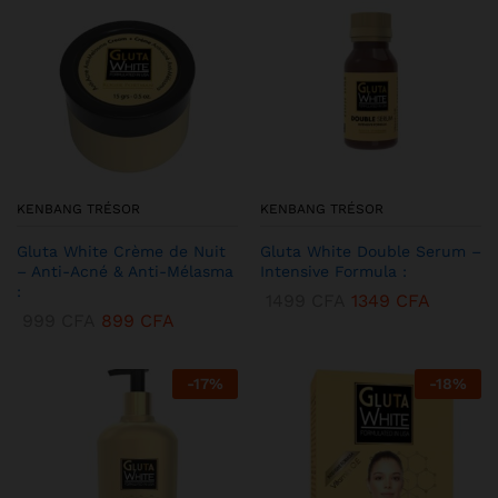
KENBANG TRÉSOR
KENBANG TRÉSOR
Gluta White Crème de Nuit
Gluta White Double Serum –
– Anti-Acné & Anti-Mélasma
Intensive Formula :
:
1499
CFA
1349
CFA
999
CFA
899
CFA
-
17
%
-
18
%