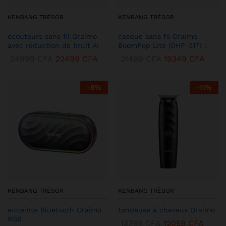
KENBANG TRÉSOR
KENBANG TRÉSOR
écouteurs sans fil Oraimo
casque sans fil Oraimo
avec réduction de bruit AI
BoomPop Lite (OHP-317) :
24999
CFA
22499
CFA
21499
CFA
19349
CFA
-
8
%
-
11
%
KENBANG TRÉSOR
KENBANG TRÉSOR
enceinte Bluetooth Oraimo
tondeuse à cheveux Oraimo
RGB
13399
CFA
12059
CFA