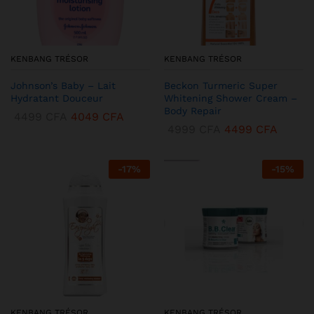
KENBANG TRÉSOR
KENBANG TRÉSOR
Johnson’s Baby – Lait
Beckon Turmeric Super
Hydratant Douceur
Whitening Shower Cream –
Body Repair
4499
CFA
4049
CFA
4999
CFA
4499
CFA
-
17
%
-
15
%
KENBANG TRÉSOR
KENBANG TRÉSOR