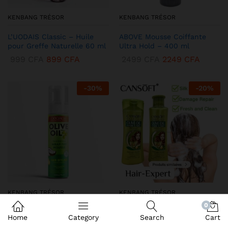
KENBANG TRÉSOR
KENBANG TRÉSOR
L’UODAIS Classic – Huile
ABOVE Mousse Coiffante
pour Greffe Naturelle 60 ml
Ultra Hold – 400 ml
999
CFA
899
CFA
2499
CFA
2249
CFA
-
30
%
-
20
%
KENBANG TRÉSOR
KENBANG TRÉSOR
0
DEQROY Olive Oil Mousse
Duo CANSoft Shampooing &
Home
Category
Search
Cart
Coiffante – Hold & Shine
Après-shampooing à l’Huile