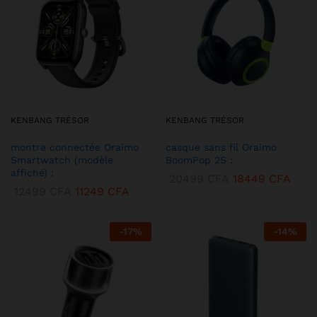
KENBANG TRÉSOR
KENBANG TRÉSOR
montre connectée Oraimo
casque sans fil Oraimo
Smartwatch (modèle
BoomPop 2S :
affiché) :
20499
CFA
18449
CFA
12499
CFA
11249
CFA
-
17
%
-
14
%