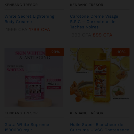
KENBANG TRÉSOR
KENBANG TRÉSOR
White Secret Lightening
Carotone Crème Visage
Body Cream :
B.S.C – Correcteur de
Taches Noires
1999
CFA
1799
CFA
999
CFA
899
CFA
-
20
%
-
10
%
KENBANG TRÉSOR
KENBANG TRÉSOR
Gluta White Supreme
Huile Super Blancheur de
1500000 mg :
Curcuma – VSC Contenance