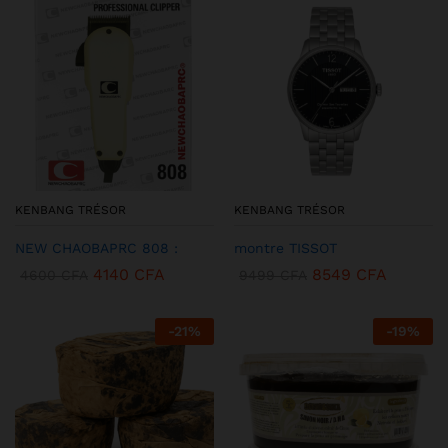
KENBANG TRÉSOR
KENBANG TRÉSOR
NEW CHAOBAPRC 808 :
montre TISSOT
4140
CFA
8549
CFA
4600
CFA
9499
CFA
-
21
%
-
19
%