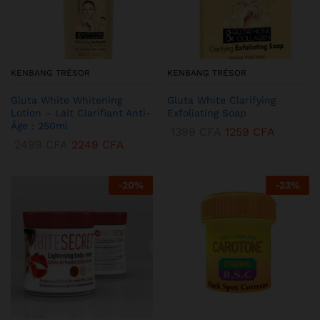
KENBANG TRÉSOR
KENBANG TRÉSOR
Gluta White Whitening
Gluta White Clarifying
Lotion – Lait Clarifiant Anti-
Exfoliating Soap
Âge : 250ml
1399
CFA
1259
CFA
2499
CFA
2249
CFA
-
20
%
-
23
%