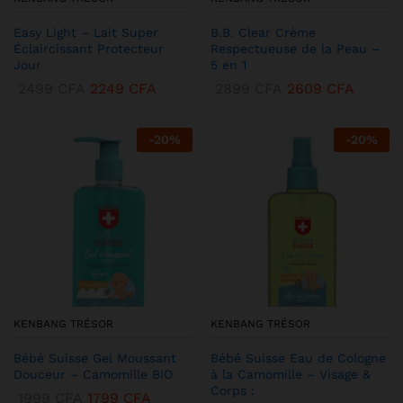
Easy Light – Lait Super
B.B. Clear Crème
Éclaircissant Protecteur
Respectueuse de la Peau –
Jour
5 en 1
2499
CFA
2249
CFA
2899
CFA
2609
CFA
-
20
%
-
20
%
KENBANG TRÉSOR
KENBANG TRÉSOR
Bébé Suisse Gel Moussant
Bébé Suisse Eau de Cologne
Douceur – Camomille BIO
à la Camomille – Visage &
Corps :
1999
CFA
1799
CFA