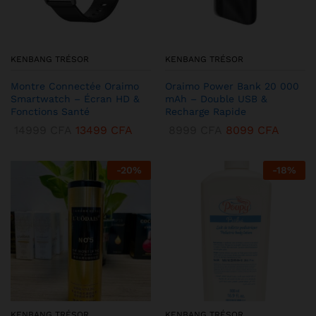
KENBANG TRÉSOR
KENBANG TRÉSOR
Montre Connectée Oraimo
Oraimo Power Bank 20 000
Smartwatch – Écran HD &
mAh – Double USB &
Fonctions Santé
Recharge Rapide
14999
CFA
13499
CFA
8999
CFA
8099
CFA
-
20
%
-
18
%
KENBANG TRÉSOR
KENBANG TRÉSOR