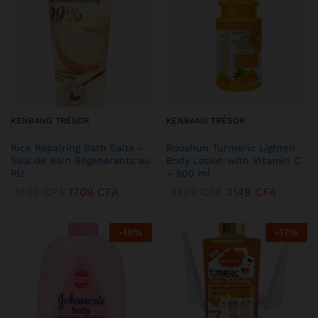
KENBANG TRÉSOR
KENBANG TRÉSOR
Rice Repairing Bath Salts –
Roushun Turmeric Lighten
Sels de Bain Régénérants au
Body Lotion with Vitamin C
Riz
– 500 ml
1899
CFA
1709
CFA
3499
CFA
3149
CFA
-
18
%
-
17
%