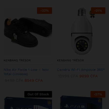
-
32
%
-
21
%
KENBANG TRÉSOR
KENBANG TRÉSOR
Nike Air Force 1 Low – Noir
Caméra Wi-Fi Ampoule 360°
Total (Unisexe)
10999
CFA
9899
CFA
9499
CFA
8549
CFA
Out Of Stock
-
27
%