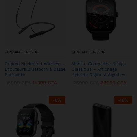
KENBANG TRÉSOR
KENBANG TRÉSOR
Oraimo Neckband Wireless –
Montre Connectée Design
Écouteurs Bluetooth à Basse
Classique – Affichage
Puissante
Hybride Digital & Aiguilles
15999
CFA
14399
CFA
28999
CFA
26099
CFA
-
6
%
-
10
%