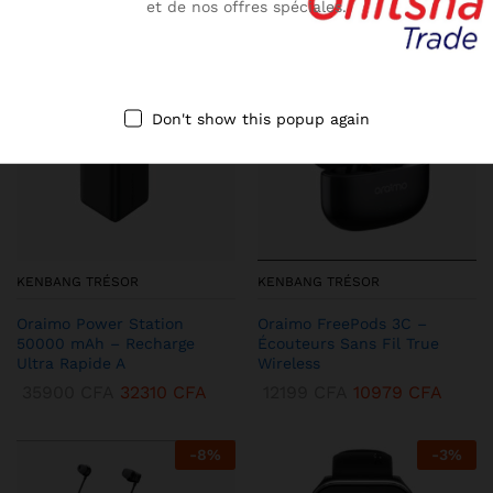
et de nos offres spéciales.
-
10
%
-
13
%
Don't show this popup again
KENBANG TRÉSOR
KENBANG TRÉSOR
Oraimo Power Station
Oraimo FreePods 3C –
50000 mAh – Recharge
Écouteurs Sans Fil True
Ultra Rapide A
Wireless
35900
CFA
32310
CFA
12199
CFA
10979
CFA
-
8
%
-
3
%