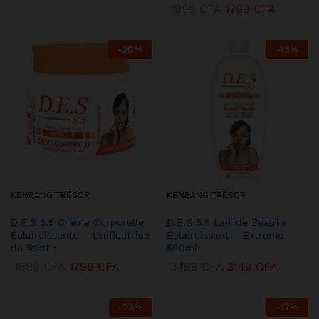
1999
CFA
1799
CFA
-
20
%
-
13
%
KENBANG TRÉSOR
KENBANG TRÉSOR
D.E.S 5.5 Crème Corporelle
D.E.S 5.5 Lait de Beauté
Éclaircissante – Unificatrice
Éclaircissant – Extreme
de Teint :
500ml:
1999
CFA
1799
CFA
3499
CFA
3149
CFA
-
23
%
-
17
%