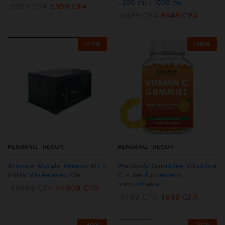
: 200 ml / 1000 ml
5999
CFA
5399
CFA
9499
CFA
8549
CFA
-
17
%
-
18
%
KENBANG TRÉSOR
KENBANG TRÉSOR
Armoire Murale Réseau 6U –
WellBody Gummies Vitamine
Porte Vitrée avec Clé
C – Renforcement
Immunitaire
49899
CFA
44909
CFA
5499
CFA
4949
CFA