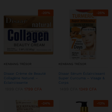
-
20
%
-
25
%
KENBANG TRÉSOR
KENBANG TRÉSOR
Disaar Crème de Beauté
Disaar Sérum Éclaircissant
Collagène Naturel –
Super Curcuma – Visage &
Éclaircissante
Corps
1999
CFA
1799
CFA
1499
CFA
1349
CFA
-
24
%
-
13
%