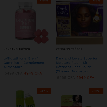
-
18
%
-
15
%
KENBANG TRÉSOR
KENBANG TRÉSOR
L-Glutathione 13 en 1
Dark and Lovely Superior
Gummies – Complément
Moisture Plus – Kit
Alimentaire
Défrisant Sans Soude
(Cheveux Normaux)
5499
CFA
4949
CFA
5499
CFA
4949
CFA
-
17
%
-
33
%