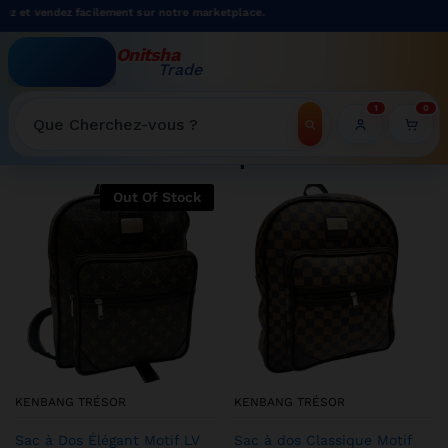
z facilement sur notre marketplace.
Onitsha
Trade
WELCOME TO ONITSHATRADE ONLINE SHOP
1
0
Recherche
Shop
Out Of Stock
KENBANG TRÉSOR
KENBANG TRÉSOR
Sac à Dos Élégant Motif LV
Sac à dos Classique Motif