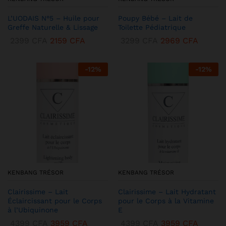
L’UODAIS N°5 – Huile pour
Poupy Bébé – Lait de
Greffe Naturelle & Lissage
Toilette Pédiatrique
2399
CFA
2159
CFA
3299
CFA
2969
CFA
-
12
%
-
12
%
KENBANG TRÉSOR
KENBANG TRÉSOR
Clairissime – Lait
Clairissime – Lait Hydratant
Éclaircissant pour le Corps
pour le Corps à la Vitamine
à l’Ubiquinone
E
4399
CFA
3959
CFA
4399
CFA
3959
CFA