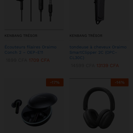
KENBANG TRÉSOR
KENBANG TRÉSOR
Écouteurs filaires Oraimo
tondeuse à cheveux Oraimo
Conch 2 – OEP-E11
SmartClipper 2C (OPC-
CL30C)
1899
CFA
1709
CFA
14599
CFA
13139
CFA
-
17
%
-
14
%