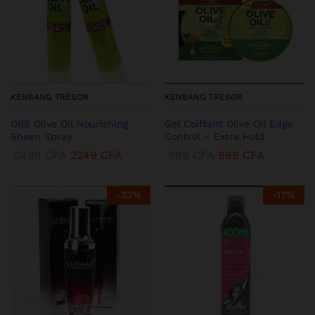
KENBANG TRÉSOR
KENBANG TRÉSOR
ORS Olive Oil Nourishing
Gel Coiffant Olive Oil Edge
Sheen Spray
Control – Extra Hold
2499
CFA
2249
CFA
999
CFA
899
CFA
-
33
%
-
17
%