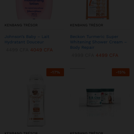
KENBANG TRÉSOR
KENBANG TRÉSOR
Johnson’s Baby – Lait
Beckon Turmeric Super
Hydratant Douceur
Whitening Shower Cream –
Body Repair
4499
CFA
4049
CFA
4999
CFA
4499
CFA
-
17
%
-
15
%
KENBANG TRÉSOR
KENBANG TRÉSOR