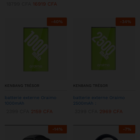
18799
CFA
16919
CFA
-
40
%
-
34
%
KENBANG TRÉSOR
KENBANG TRÉSOR
batterie externe Oraimo
batterie externe Oraimo
1000mAh
2500mAh :
2399
CFA
2159
CFA
3299
CFA
2969
CFA
-
14
%
-
7
%