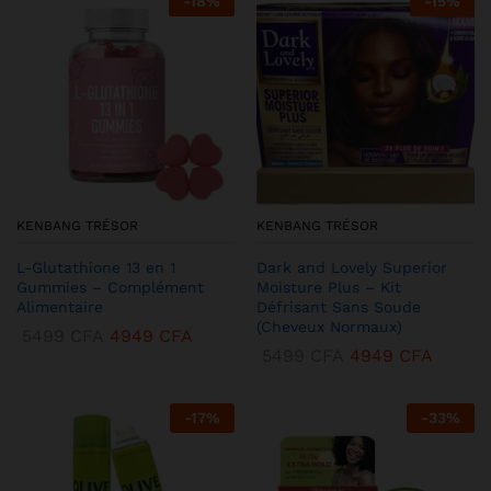
-
18
%
-
15
%
KENBANG TRÉSOR
KENBANG TRÉSOR
L-Glutathione 13 en 1
Dark and Lovely Superior
Gummies – Complément
Moisture Plus – Kit
Alimentaire
Défrisant Sans Soude
(Cheveux Normaux)
5499
CFA
4949
CFA
5499
CFA
4949
CFA
-
17
%
-
33
%