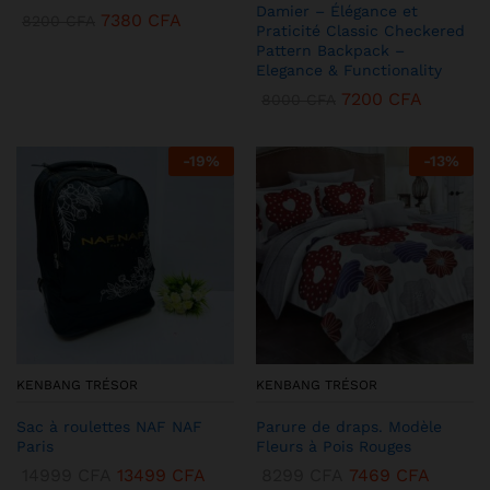
Damier – Élégance et
7380
CFA
8200
CFA
Praticité Classic Checkered
Pattern Backpack –
Elegance & Functionality
7200
CFA
8000
CFA
-
19
%
-
13
%
KENBANG TRÉSOR
KENBANG TRÉSOR
Sac à roulettes NAF NAF
Parure de draps. Modèle
Paris
Fleurs à Pois Rouges
14999
CFA
13499
CFA
8299
CFA
7469
CFA