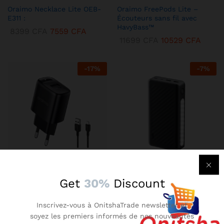
Oraimo Necklace Lite OEB-
Oraimo FreePods Lite –
E311 :
Écouteurs sans fil avec
HavyBass™
8399
CFA
7559
CFA
11699
CFA
10529
CFA
-
17
%
-
7
%
KENBANG TRÉSOR
KENBANG TRÉSOR
Get
30%
Discount
Chargeur Mural Oraimo 2A –
Oraimo Traveler 3 Lit –
Compact avec Technologie
Batterie Externe 27000 mAh
Inscrivez-vous à OnitshaTrade newsletter et
AniFast™
Ultra-Puissante
soyez les premiers informés de nos nouveautés
2899
CFA
2609
CFA
14899
CFA
13409
CFA