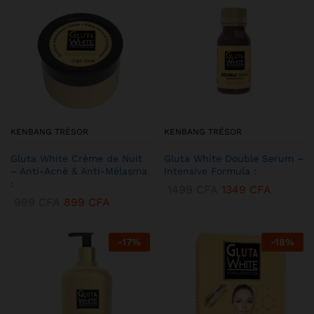
KENBANG TRÉSOR
KENBANG TRÉSOR
Gluta White Crème de Nuit
Gluta White Double Serum –
– Anti-Acné & Anti-Mélasma
Intensive Formula :
:
1499
CFA
1349
CFA
999
CFA
899
CFA
-
17
%
-
18
%