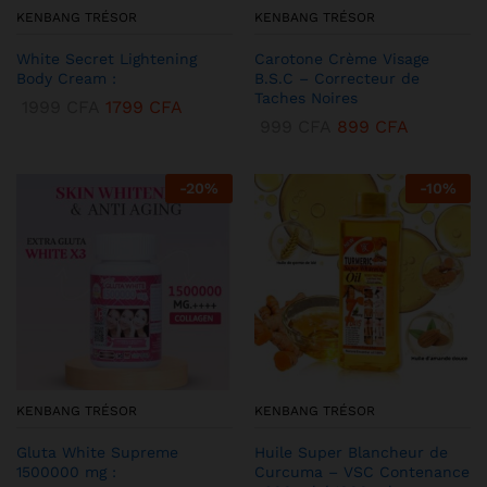
KENBANG TRÉSOR
KENBANG TRÉSOR
White Secret Lightening
Carotone Crème Visage
Body Cream :
B.S.C – Correcteur de
Taches Noires
1999
CFA
1799
CFA
999
CFA
899
CFA
-
20
%
-
10
%
KENBANG TRÉSOR
KENBANG TRÉSOR
Gluta White Supreme
Huile Super Blancheur de
1500000 mg :
Curcuma – VSC Contenance