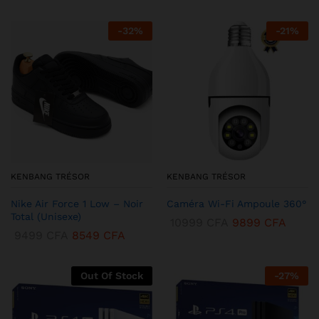
-
32
%
-
21
%
KENBANG TRÉSOR
KENBANG TRÉSOR
Nike Air Force 1 Low – Noir
Caméra Wi-Fi Ampoule 360°
Total (Unisexe)
10999
CFA
9899
CFA
9499
CFA
8549
CFA
Out Of Stock
-
27
%