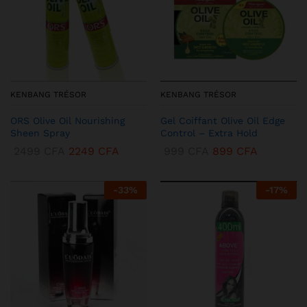
KENBANG TRÉSOR
KENBANG TRÉSOR
ORS Olive Oil Nourishing
Gel Coiffant Olive Oil Edge
Sheen Spray
Control – Extra Hold
2499
CFA
2249
CFA
999
CFA
899
CFA
-
33
%
-
17
%