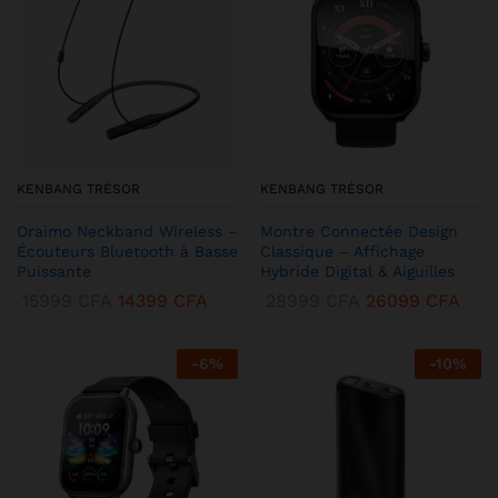
KENBANG TRÉSOR
KENBANG TRÉSOR
Oraimo Neckband Wireless –
Montre Connectée Design
Écouteurs Bluetooth à Basse
Classique – Affichage
Puissante
Hybride Digital & Aiguilles
15999
CFA
14399
CFA
28999
CFA
26099
CFA
-
6
%
-
10
%