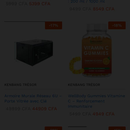
: 200 ml / 1000 ml
5999
CFA
5399
CFA
9499
CFA
8549
CFA
-
17
%
-
18
%
KENBANG TRÉSOR
KENBANG TRÉSOR
Armoire Murale Réseau 6U –
WellBody Gummies Vitamine
Porte Vitrée avec Clé
C – Renforcement
Immunitaire
49899
CFA
44909
CFA
5499
CFA
4949
CFA