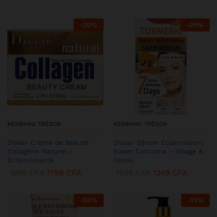
-
20
%
-
25
%
KENBANG TRÉSOR
KENBANG TRÉSOR
Disaar Crème de Beauté
Disaar Sérum Éclaircissant
Collagène Naturel –
Super Curcuma – Visage &
Éclaircissante
Corps
1999
CFA
1799
CFA
1499
CFA
1349
CFA
-
24
%
-
13
%