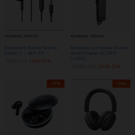
KENBANG TRÉSOR
KENBANG TRÉSOR
Écouteurs filaires Oraimo
tondeuse à cheveux Oraimo
Conch 2 – OEP-E11
SmartClipper 2C (OPC-
CL30C)
1899
CFA
1709
CFA
14599
CFA
13139
CFA
-
17
%
-
14
%