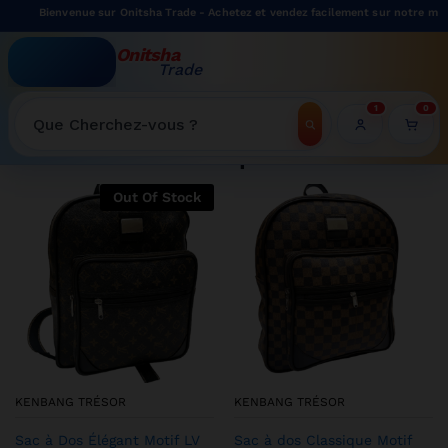
ue sur Onitsha Trade - Achetez et vendez facilement sur notre marketplace.
Onitsha
Trade
WELCOME TO ONITSHATRADE ONLINE SHOP
1
0
Recherche
Shop
Out Of Stock
KENBANG TRÉSOR
KENBANG TRÉSOR
Sac à Dos Élégant Motif LV
Sac à dos Classique Motif