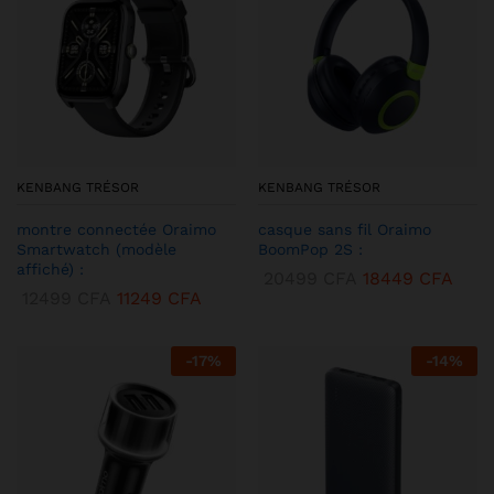
KENBANG TRÉSOR
KENBANG TRÉSOR
montre connectée Oraimo
casque sans fil Oraimo
Smartwatch (modèle
BoomPop 2S :
affiché) :
20499
CFA
18449
CFA
12499
CFA
11249
CFA
-
17
%
-
14
%