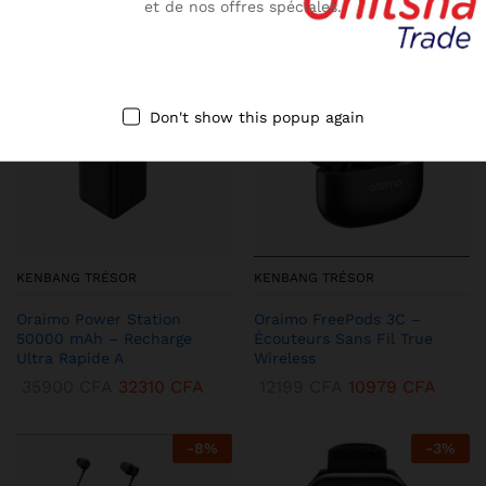
et de nos offres spéciales.
-
10
%
-
13
%
Don't show this popup again
KENBANG TRÉSOR
KENBANG TRÉSOR
Oraimo Power Station
Oraimo FreePods 3C –
50000 mAh – Recharge
Écouteurs Sans Fil True
Ultra Rapide A
Wireless
35900
CFA
32310
CFA
12199
CFA
10979
CFA
-
8
%
-
3
%