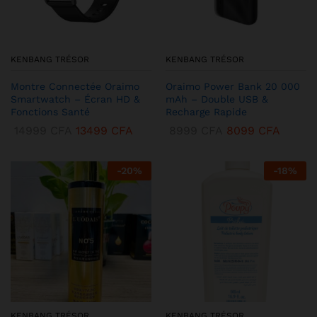
KENBANG TRÉSOR
KENBANG TRÉSOR
Montre Connectée Oraimo
Oraimo Power Bank 20 000
Smartwatch – Écran HD &
mAh – Double USB &
Fonctions Santé
Recharge Rapide
14999
CFA
13499
CFA
8999
CFA
8099
CFA
-
20
%
-
18
%
KENBANG TRÉSOR
KENBANG TRÉSOR