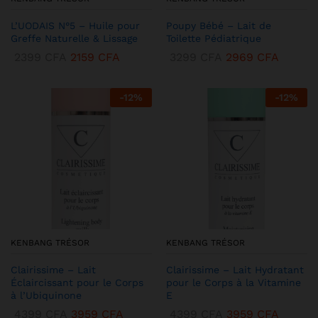
L’UODAIS N°5 – Huile pour
Poupy Bébé – Lait de
Greffe Naturelle & Lissage
Toilette Pédiatrique
2399
CFA
2159
CFA
3299
CFA
2969
CFA
-
12
%
-
12
%
KENBANG TRÉSOR
KENBANG TRÉSOR
Clairissime – Lait
Clairissime – Lait Hydratant
Éclaircissant pour le Corps
pour le Corps à la Vitamine
à l’Ubiquinone
E
4399
CFA
3959
CFA
4399
CFA
3959
CFA