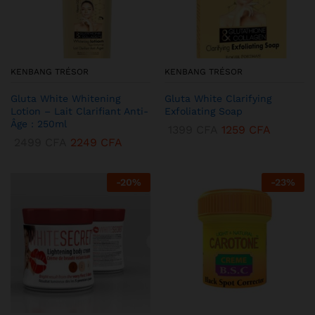
KENBANG TRÉSOR
KENBANG TRÉSOR
Gluta White Whitening
Gluta White Clarifying
Lotion – Lait Clarifiant Anti-
Exfoliating Soap
Âge : 250ml
1399
CFA
1259
CFA
2499
CFA
2249
CFA
-
20
%
-
23
%