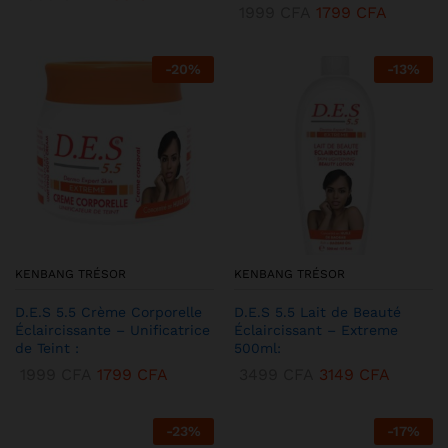
1999
CFA
1799
CFA
-
20
%
-
13
%
KENBANG TRÉSOR
KENBANG TRÉSOR
D.E.S 5.5 Crème Corporelle
D.E.S 5.5 Lait de Beauté
Éclaircissante – Unificatrice
Éclaircissant – Extreme
de Teint :
500ml:
1999
CFA
1799
CFA
3499
CFA
3149
CFA
-
23
%
-
17
%