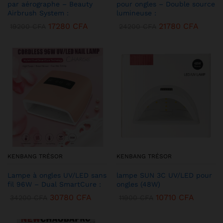
par aérographe – Beauty
pour ongles – Double source
Airbrush System :
lumineuse :
17280
CFA
21780
CFA
19200
CFA
24200
CFA
KENBANG TRÉSOR
KENBANG TRÉSOR
Lampe à ongles UV/LED sans
lampe SUN 3C UV/LED pour
fil 96W – Dual SmartCure :
ongles (48W)
30780
CFA
10710
CFA
34200
CFA
11900
CFA