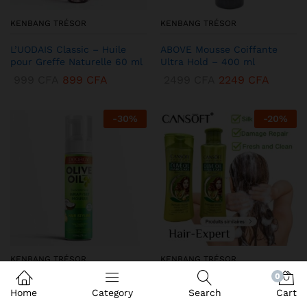
KENBANG TRÉSOR
KENBANG TRÉSOR
L’UODAIS Classic – Huile
ABOVE Mousse Coiffante
pour Greffe Naturelle 60 ml
Ultra Hold – 400 ml
999
CFA
899
CFA
2499
CFA
2249
CFA
-
30
%
-
20
%
KENBANG TRÉSOR
KENBANG TRÉSOR
0
DEQROY Olive Oil Mousse
Duo CANSoft Shampooing &
Home
Category
Search
Cart
Coiffante – Hold & Shine
Après-shampooing à l’Huile