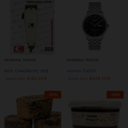
KENBANG TRÉSOR
KENBANG TRÉSOR
NEW CHAOBAPRC 808 :
montre TISSOT
4140
CFA
8549
CFA
4600
CFA
9499
CFA
-
21
%
-
19
%