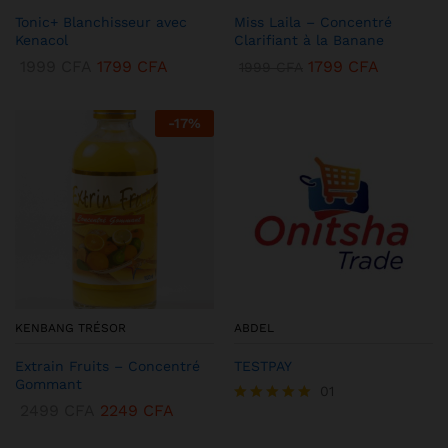
Tonic+ Blanchisseur avec
Miss Laila – Concentré
Kenacol
Clarifiant à la Banane
1999
CFA
1799
CFA
1799
CFA
1999
CFA
-
17
%
KENBANG TRÉSOR
ABDEL
Extrain Fruits – Concentré
TESTPAY
Gommant
01
2499
CFA
2249
CFA
Note
5.00
sur 5