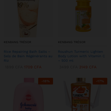
KENBANG TRÉSOR
KENBANG TRÉSOR
Rice Repairing Bath Salts –
Roushun Turmeric Lighten
Sels de Bain Régénérants au
Body Lotion with Vitamin C
Riz
– 500 ml
1899
CFA
1709
CFA
3499
CFA
3149
CFA
-
18
%
-
17
%