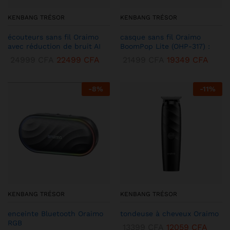
KENBANG TRÉSOR
KENBANG TRÉSOR
écouteurs sans fil Oraimo
casque sans fil Oraimo
avec réduction de bruit AI
BoomPop Lite (OHP-317) :
24999
CFA
22499
CFA
21499
CFA
19349
CFA
-
8
%
-
11
%
KENBANG TRÉSOR
KENBANG TRÉSOR
enceinte Bluetooth Oraimo
tondeuse à cheveux Oraimo
RGB
13399
CFA
12059
CFA