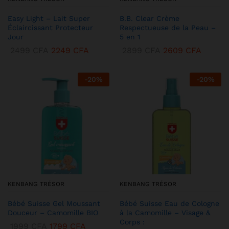
Easy Light – Lait Super
B.B. Clear Crème
Éclaircissant Protecteur
Respectueuse de la Peau –
Jour
5 en 1
2499
CFA
2249
CFA
2899
CFA
2609
CFA
-
20
%
-
20
%
KENBANG TRÉSOR
KENBANG TRÉSOR
Bébé Suisse Gel Moussant
Bébé Suisse Eau de Cologne
Douceur – Camomille BIO
à la Camomille – Visage &
Corps :
1999
CFA
1799
CFA