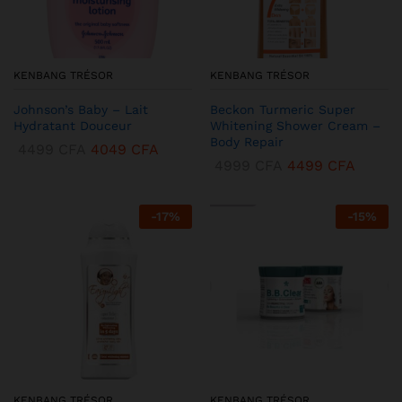
KENBANG TRÉSOR
KENBANG TRÉSOR
Johnson’s Baby – Lait
Beckon Turmeric Super
Hydratant Douceur
Whitening Shower Cream –
Body Repair
4499
CFA
4049
CFA
4999
CFA
4499
CFA
-
17
%
-
15
%
KENBANG TRÉSOR
KENBANG TRÉSOR