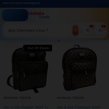
otre marketplace.
Onitsha
Trade
WELCOME TO ONITSHATRADE ONLINE SHOP
1
0
Recherche
Shop
Out Of Stock
KENBANG TRÉSOR
KENBANG TRÉSOR
Sac à Dos Élégant Motif LV
Sac à dos Classique Motif