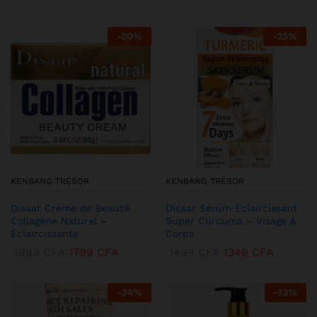
-
20
%
-
25
%
KENBANG TRÉSOR
KENBANG TRÉSOR
Disaar Crème de Beauté
Disaar Sérum Éclaircissant
Collagène Naturel –
Super Curcuma – Visage &
Éclaircissante
Corps
1999
CFA
1799
CFA
1499
CFA
1349
CFA
-
24
%
-
13
%