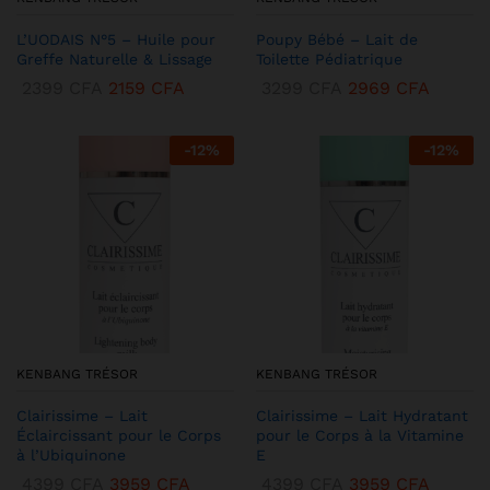
L’UODAIS N°5 – Huile pour
Poupy Bébé – Lait de
Greffe Naturelle & Lissage
Toilette Pédiatrique
2399
CFA
2159
CFA
3299
CFA
2969
CFA
-
12
%
-
12
%
KENBANG TRÉSOR
KENBANG TRÉSOR
Clairissime – Lait
Clairissime – Lait Hydratant
Éclaircissant pour le Corps
pour le Corps à la Vitamine
à l’Ubiquinone
E
4399
CFA
3959
CFA
4399
CFA
3959
CFA