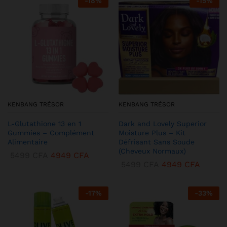
-
18
%
-
15
%
KENBANG TRÉSOR
KENBANG TRÉSOR
L-Glutathione 13 en 1
Dark and Lovely Superior
Gummies – Complément
Moisture Plus – Kit
Alimentaire
Défrisant Sans Soude
(Cheveux Normaux)
5499
CFA
4949
CFA
5499
CFA
4949
CFA
-
17
%
-
33
%