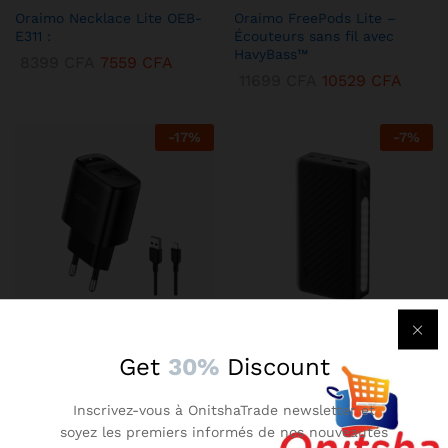
Oraimo Necklace Lite OEB-
Oraimo FreePods Lite –
E311 :
Écouteurs sans fil avec
HavyBass™
8399
CFA
7559
CFA
11699
CFA
10529
CFA
-
17
%
-
7
%
KENBANG TRÉSOR
KENBANG TRÉSOR
Get
30%
Discount
Chargeur Mural Oraimo 2A –
Oraimo Traveler 3 Lit –
Compact avec Technologie
Batterie Externe 27000 mAh
Inscrivez-vous à OnitshaTrade newsletter et
AniFast™
Ultra-Puissante
soyez les premiers informés de nos nouveautés
2899
CFA
2609
CFA
14899
CFA
13409
CFA