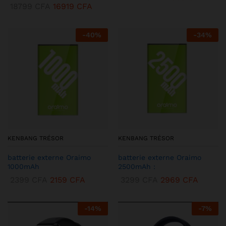
18799
CFA
16919
CFA
-
40
%
-
34
%
KENBANG TRÉSOR
KENBANG TRÉSOR
batterie externe Oraimo
batterie externe Oraimo
1000mAh
2500mAh :
2399
CFA
2159
CFA
3299
CFA
2969
CFA
-
14
%
-
7
%