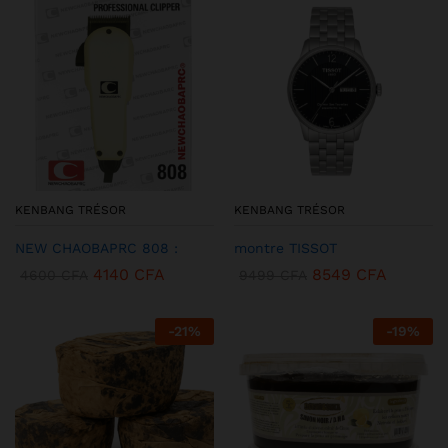
KENBANG TRÉSOR
KENBANG TRÉSOR
NEW CHAOBAPRC 808 :
montre TISSOT
4140
CFA
8549
CFA
4600
CFA
9499
CFA
-
21
%
-
19
%