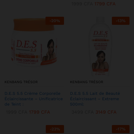
1999
CFA
1799
CFA
-
20
%
-
13
%
KENBANG TRÉSOR
KENBANG TRÉSOR
D.E.S 5.5 Crème Corporelle
D.E.S 5.5 Lait de Beauté
Éclaircissante – Unificatrice
Éclaircissant – Extreme
de Teint :
500ml:
1999
CFA
1799
CFA
3499
CFA
3149
CFA
-
23
%
-
17
%