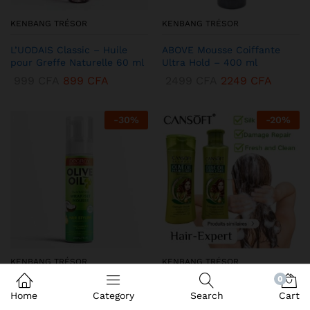
KENBANG TRÉSOR
KENBANG TRÉSOR
L’UODAIS Classic – Huile
ABOVE Mousse Coiffante
pour Greffe Naturelle 60 ml
Ultra Hold – 400 ml
999
CFA
899
CFA
2499
CFA
2249
CFA
-
30
%
-
20
%
KENBANG TRÉSOR
KENBANG TRÉSOR
0
DEQROY Olive Oil Mousse
Duo CANSoft Shampooing &
Home
Category
Search
Cart
Coiffante – Hold & Shine
Après-shampooing à l’Huile