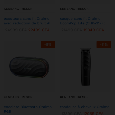
KENBANG TRÉSOR
KENBANG TRÉSOR
écouteurs sans fil Oraimo
casque sans fil Oraimo
avec réduction de bruit AI
BoomPop Lite (OHP-317) :
24999
CFA
22499
CFA
21499
CFA
19349
CFA
-
8
%
-
11
%
KENBANG TRÉSOR
KENBANG TRÉSOR
enceinte Bluetooth Oraimo
tondeuse à cheveux Oraimo
RGB
13399
CFA
12059
CFA