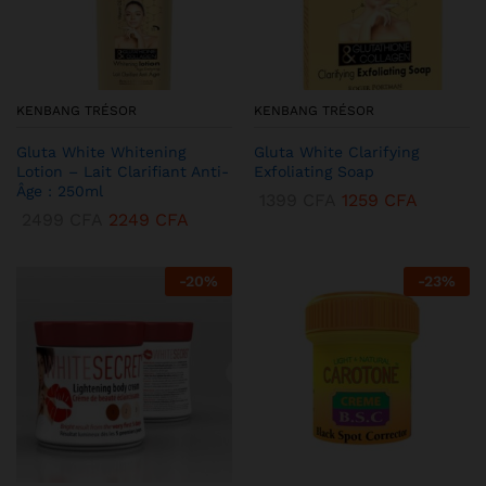
KENBANG TRÉSOR
KENBANG TRÉSOR
Gluta White Whitening
Gluta White Clarifying
Lotion – Lait Clarifiant Anti-
Exfoliating Soap
Âge : 250ml
1399
CFA
1259
CFA
2499
CFA
2249
CFA
-
20
%
-
23
%