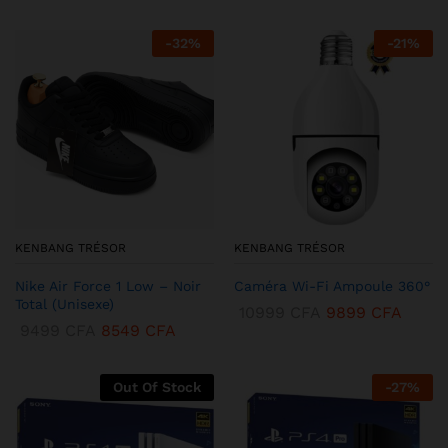
-
32
%
-
21
%
KENBANG TRÉSOR
KENBANG TRÉSOR
Nike Air Force 1 Low – Noir
Caméra Wi-Fi Ampoule 360°
Total (Unisexe)
10999
CFA
9899
CFA
9499
CFA
8549
CFA
Out Of Stock
-
27
%