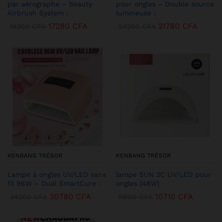
par aérographe – Beauty
pour ongles – Double source
Airbrush System :
lumineuse :
17280
CFA
21780
CFA
19200
CFA
24200
CFA
KENBANG TRÉSOR
KENBANG TRÉSOR
Lampe à ongles UV/LED sans
lampe SUN 3C UV/LED pour
fil 96W – Dual SmartCure :
ongles (48W)
30780
CFA
10710
CFA
34200
CFA
11900
CFA