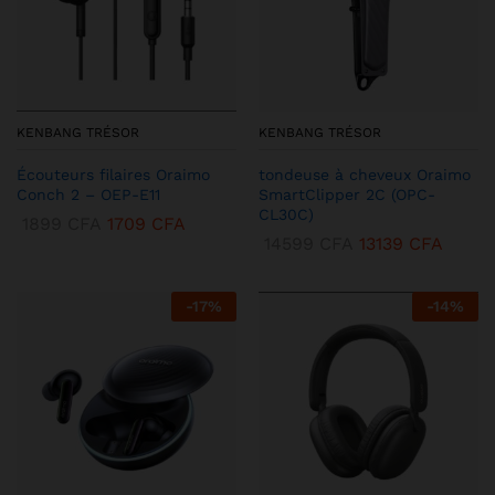
KENBANG TRÉSOR
KENBANG TRÉSOR
Écouteurs filaires Oraimo
tondeuse à cheveux Oraimo
Conch 2 – OEP-E11
SmartClipper 2C (OPC-
CL30C)
1899
CFA
1709
CFA
14599
CFA
13139
CFA
-
17
%
-
14
%