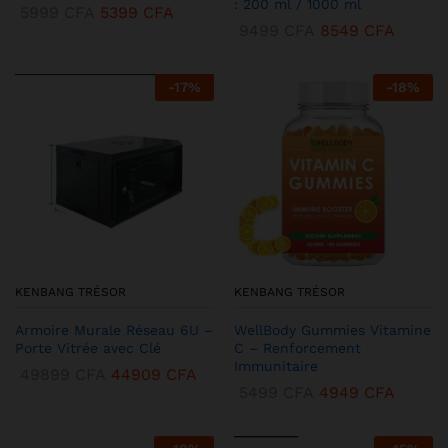
: 200 ml / 1000 ml
5999
CFA
5399
CFA
9499
CFA
8549
CFA
-
17
%
-
18
%
KENBANG TRÉSOR
KENBANG TRÉSOR
Armoire Murale Réseau 6U –
WellBody Gummies Vitamine
Porte Vitrée avec Clé
C – Renforcement
Immunitaire
49899
CFA
44909
CFA
5499
CFA
4949
CFA