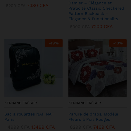
Damier – Élégance et
7380
CFA
8200
CFA
Praticité Classic Checkered
Pattern Backpack –
Elegance & Functionality
7200
CFA
8000
CFA
-
19
%
-
13
%
KENBANG TRÉSOR
KENBANG TRÉSOR
Sac à roulettes NAF NAF
Parure de draps. Modèle
Paris
Fleurs à Pois Rouges
14999
CFA
13499
CFA
8299
CFA
7469
CFA