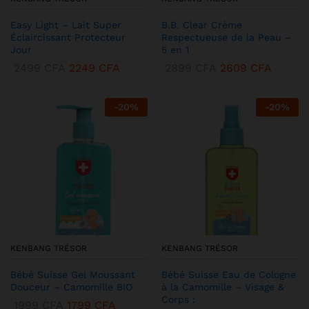
Easy Light – Lait Super
B.B. Clear Crème
Éclaircissant Protecteur
Respectueuse de la Peau –
Jour
5 en 1
2499
CFA
2249
CFA
2899
CFA
2609
CFA
-
20
%
-
20
%
KENBANG TRÉSOR
KENBANG TRÉSOR
Bébé Suisse Gel Moussant
Bébé Suisse Eau de Cologne
Douceur – Camomille BIO
à la Camomille – Visage &
Corps :
1999
CFA
1799
CFA