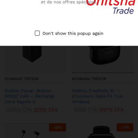
et de nos offres spéciales.
-
10
%
-
13
%
Don't show this popup again
KENBANG TRÉSOR
KENBANG TRÉSOR
Oraimo Power Station
Oraimo FreePods 3C –
50000 mAh – Recharge
Écouteurs Sans Fil True
Ultra Rapide A
Wireless
35900
CFA
32310
CFA
12199
CFA
10979
CFA
-
8
%
-
3
%