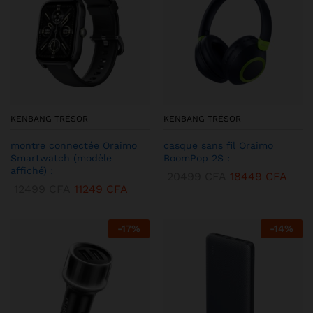
KENBANG TRÉSOR
KENBANG TRÉSOR
montre connectée Oraimo
casque sans fil Oraimo
Smartwatch (modèle
BoomPop 2S :
affiché) :
20499
CFA
18449
CFA
12499
CFA
11249
CFA
-
17
%
-
14
%