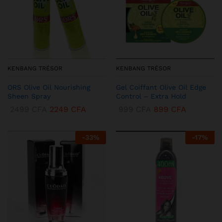
KENBANG TRÉSOR
KENBANG TRÉSOR
ORS Olive Oil Nourishing
Gel Coiffant Olive Oil Edge
Sheen Spray
Control – Extra Hold
2499
CFA
2249
CFA
999
CFA
899
CFA
-
33
%
-
17
%