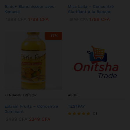
Tonic+ Blanchisseur avec
Miss Laila – Concentré
Kenacol
Clarifiant à la Banane
1999
CFA
1799
CFA
1799
CFA
1999
CFA
-
17
%
KENBANG TRÉSOR
ABDEL
Extrain Fruits – Concentré
TESTPAY
Gommant
01
2499
CFA
2249
CFA
Note
5.00
sur 5