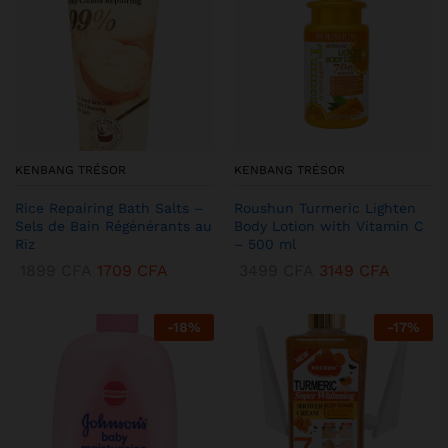
KENBANG TRÉSOR
KENBANG TRÉSOR
Rice Repairing Bath Salts –
Roushun Turmeric Lighten
Sels de Bain Régénérants au
Body Lotion with Vitamin C
Riz
– 500 ml
1899
CFA
1709
CFA
3499
CFA
3149
CFA
-
18
%
-
17
%