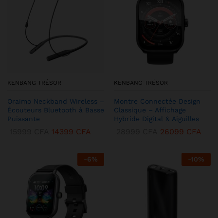
KENBANG TRÉSOR
KENBANG TRÉSOR
Oraimo Neckband Wireless –
Montre Connectée Design
Écouteurs Bluetooth à Basse
Classique – Affichage
Puissante
Hybride Digital & Aiguilles
15999
CFA
14399
CFA
28999
CFA
26099
CFA
-
6
%
-
10
%