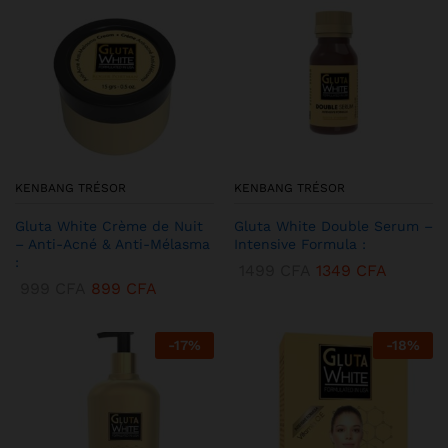
KENBANG TRÉSOR
KENBANG TRÉSOR
Gluta White Crème de Nuit
Gluta White Double Serum –
– Anti-Acné & Anti-Mélasma
Intensive Formula :
:
1499
CFA
1349
CFA
999
CFA
899
CFA
-
17
%
-
18
%