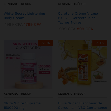
KENBANG TRÉSOR
KENBANG TRÉSOR
White Secret Lightening
Carotone Crème Visage
Body Cream :
B.S.C – Correcteur de
Taches Noires
1999
CFA
1799
CFA
999
CFA
899
CFA
-
20
%
-
10
%
KENBANG TRÉSOR
KENBANG TRÉSOR
Gluta White Supreme
Huile Super Blancheur de
1500000 mg :
Curcuma – VSC Contenance