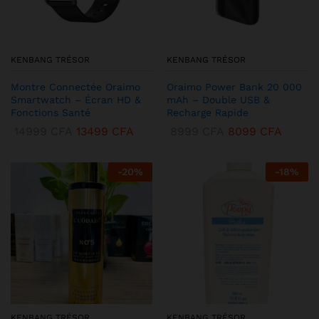
KENBANG TRÉSOR
KENBANG TRÉSOR
Montre Connectée Oraimo
Oraimo Power Bank 20 000
Smartwatch – Écran HD &
mAh – Double USB &
Fonctions Santé
Recharge Rapide
14999
CFA
13499
CFA
8999
CFA
8099
CFA
-
20
%
-
18
%
KENBANG TRÉSOR
KENBANG TRÉSOR