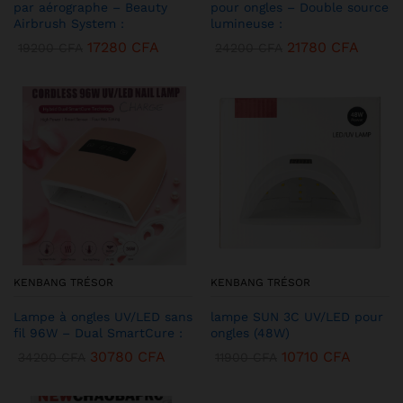
par aérographe – Beauty
pour ongles – Double source
Airbrush System :
lumineuse :
17280
CFA
21780
CFA
19200
CFA
24200
CFA
KENBANG TRÉSOR
KENBANG TRÉSOR
Lampe à ongles UV/LED sans
lampe SUN 3C UV/LED pour
fil 96W – Dual SmartCure :
ongles (48W)
30780
CFA
10710
CFA
34200
CFA
11900
CFA