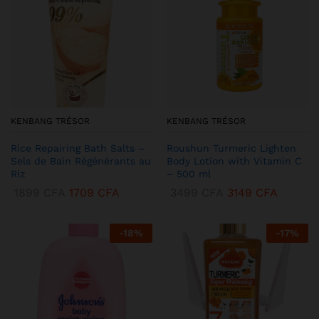
KENBANG TRÉSOR
KENBANG TRÉSOR
Rice Repairing Bath Salts –
Roushun Turmeric Lighten
Sels de Bain Régénérants au
Body Lotion with Vitamin C
Riz
– 500 ml
1899
CFA
1709
CFA
3499
CFA
3149
CFA
-
18
%
-
17
%