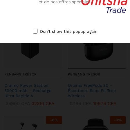
et de nos offres spéciales.
-
10
%
-
13
%
Don't show this popup again
KENBANG TRÉSOR
KENBANG TRÉSOR
Oraimo Power Station
Oraimo FreePods 3C –
50000 mAh – Recharge
Écouteurs Sans Fil True
Ultra Rapide A
Wireless
35900
CFA
32310
CFA
12199
CFA
10979
CFA
-
8
%
-
3
%