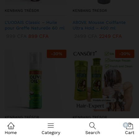
KENBANG TRÉSOR
KENBANG TRÉSOR
L’UODAIS Classic – Huile
ABOVE Mousse Coiffante
pour Greffe Naturelle 60 ml
Ultra Hold – 400 ml
999
CFA
899
CFA
2499
CFA
2249
CFA
-
30
%
-
20
%
KENBANG TRÉSOR
KENBANG TRÉSOR
0
DEQROY Olive Oil Mousse
Duo CANSoft Shampooing &
Home
Category
Search
Cart
Coiffante – Hold & Shine
Après-shampooing à l’Huile