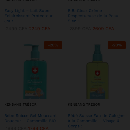
Easy Light – Lait Super
B.B. Clear Crème
Éclaircissant Protecteur
Respectueuse de la Peau –
Jour
5 en 1
2499
CFA
2249
CFA
2899
CFA
2609
CFA
-
20
%
-
20
%
KENBANG TRÉSOR
KENBANG TRÉSOR
Bébé Suisse Gel Moussant
Bébé Suisse Eau de Cologne
Douceur – Camomille BIO
à la Camomille – Visage &
Corps :
1999
CFA
1799
CFA