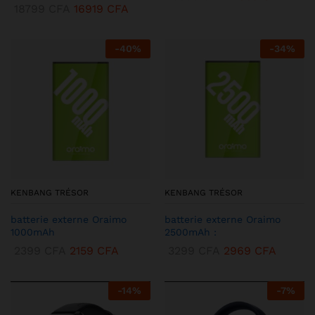
18799
CFA
16919
CFA
-
40
%
-
34
%
KENBANG TRÉSOR
KENBANG TRÉSOR
batterie externe Oraimo
batterie externe Oraimo
1000mAh
2500mAh :
2399
CFA
2159
CFA
3299
CFA
2969
CFA
-
14
%
-
7
%