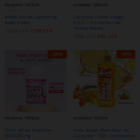
KENBANG TRÉSOR
KENBANG TRÉSOR
White Secret Lightening
Carotone Crème Visage
Body Cream :
B.S.C – Correcteur de
Taches Noires
1999
CFA
1799
CFA
999
CFA
899
CFA
-
20
%
-
10
%
KENBANG TRÉSOR
KENBANG TRÉSOR
Gluta White Supreme
Huile Super Blancheur de
1500000 mg :
Curcuma – VSC Contenance