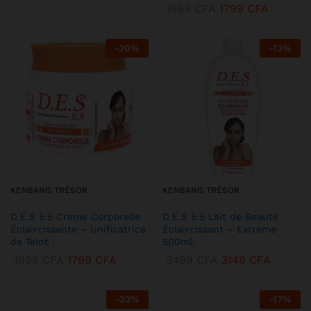
1999
CFA
1799
CFA
-
20
%
-
13
%
KENBANG TRÉSOR
KENBANG TRÉSOR
D.E.S 5.5 Crème Corporelle
D.E.S 5.5 Lait de Beauté
Éclaircissante – Unificatrice
Éclaircissant – Extreme
de Teint :
500ml:
1999
CFA
1799
CFA
3499
CFA
3149
CFA
-
23
%
-
17
%