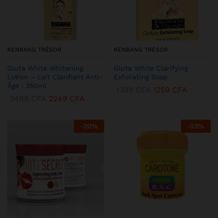
KENBANG TRÉSOR
KENBANG TRÉSOR
Gluta White Whitening
Gluta White Clarifying
Lotion – Lait Clarifiant Anti-
Exfoliating Soap
Âge : 250ml
1399
CFA
1259
CFA
2499
CFA
2249
CFA
-
20
%
-
23
%