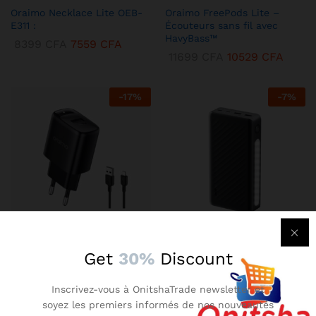
Oraimo Necklace Lite OEB-
Oraimo FreePods Lite –
E311 :
Écouteurs sans fil avec
HavyBass™
8399
CFA
7559
CFA
11699
CFA
10529
CFA
-
17
%
-
7
%
KENBANG TRÉSOR
KENBANG TRÉSOR
Get
30%
Discount
Chargeur Mural Oraimo 2A –
Oraimo Traveler 3 Lit –
Compact avec Technologie
Batterie Externe 27000 mAh
Inscrivez-vous à OnitshaTrade newsletter et
AniFast™
Ultra-Puissante
soyez les premiers informés de nos nouveautés
2899
CFA
2609
CFA
14899
CFA
13409
CFA