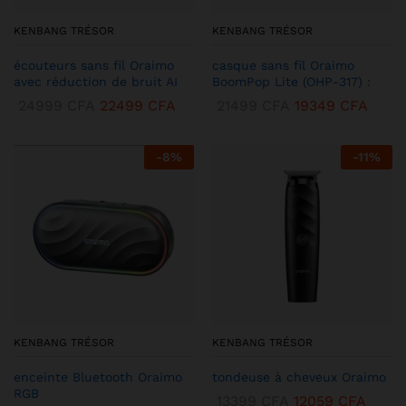
KENBANG TRÉSOR
KENBANG TRÉSOR
écouteurs sans fil Oraimo
casque sans fil Oraimo
avec réduction de bruit AI
BoomPop Lite (OHP-317) :
24999
CFA
22499
CFA
21499
CFA
19349
CFA
-
8
%
-
11
%
KENBANG TRÉSOR
KENBANG TRÉSOR
enceinte Bluetooth Oraimo
tondeuse à cheveux Oraimo
RGB
13399
CFA
12059
CFA