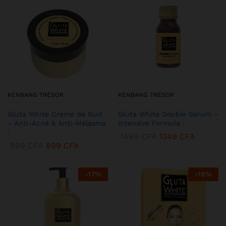
KENBANG TRÉSOR
KENBANG TRÉSOR
Gluta White Crème de Nuit
Gluta White Double Serum –
– Anti-Acné & Anti-Mélasma
Intensive Formula :
:
1499
CFA
1349
CFA
999
CFA
899
CFA
-
17
%
-
18
%