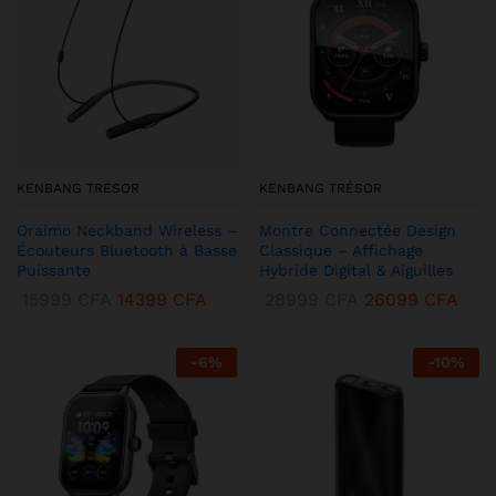
KENBANG TRÉSOR
KENBANG TRÉSOR
Oraimo Neckband Wireless –
Montre Connectée Design
Écouteurs Bluetooth à Basse
Classique – Affichage
Puissante
Hybride Digital & Aiguilles
15999
CFA
14399
CFA
28999
CFA
26099
CFA
-
6
%
-
10
%