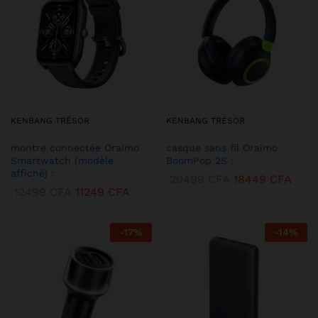
KENBANG TRÉSOR
KENBANG TRÉSOR
montre connectée Oraimo
casque sans fil Oraimo
Smartwatch (modèle
BoomPop 2S :
affiché) :
20499
CFA
18449
CFA
12499
CFA
11249
CFA
-
17
%
-
14
%