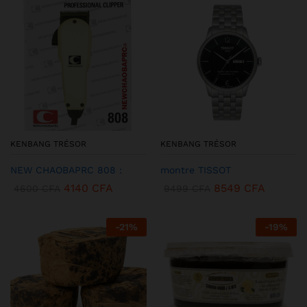
KENBANG TRÉSOR
KENBANG TRÉSOR
NEW CHAOBAPRC 808 :
montre TISSOT
4140
CFA
8549
CFA
4600
CFA
9499
CFA
-
21
%
-
19
%