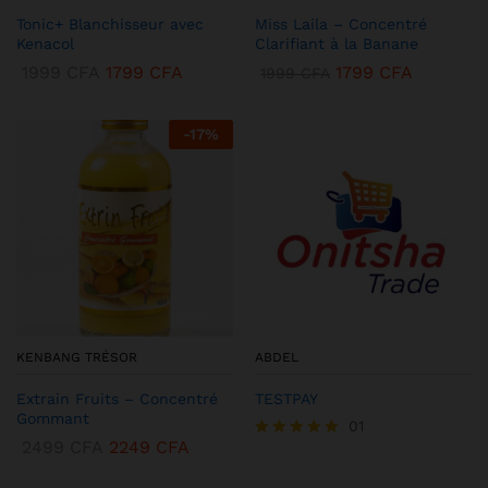
Tonic+ Blanchisseur avec
Miss Laila – Concentré
Kenacol
Clarifiant à la Banane
1999
CFA
1799
CFA
1799
CFA
1999
CFA
-
17
%
KENBANG TRÉSOR
ABDEL
Extrain Fruits – Concentré
TESTPAY
Gommant
01
2499
CFA
2249
CFA
Note
5.00
sur 5