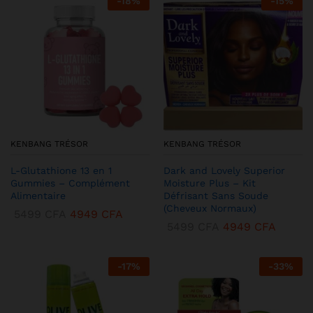
-
18
%
-
15
%
KENBANG TRÉSOR
KENBANG TRÉSOR
L-Glutathione 13 en 1
Dark and Lovely Superior
Gummies – Complément
Moisture Plus – Kit
Alimentaire
Défrisant Sans Soude
(Cheveux Normaux)
5499
CFA
4949
CFA
5499
CFA
4949
CFA
-
17
%
-
33
%