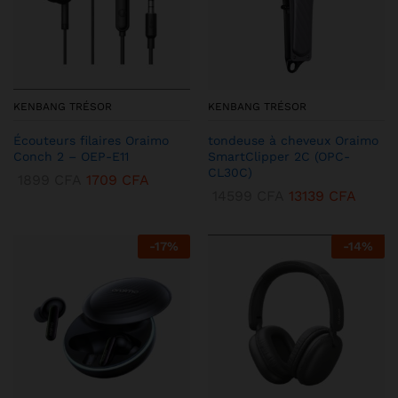
KENBANG TRÉSOR
KENBANG TRÉSOR
Écouteurs filaires Oraimo
tondeuse à cheveux Oraimo
Conch 2 – OEP-E11
SmartClipper 2C (OPC-
CL30C)
1899
CFA
1709
CFA
14599
CFA
13139
CFA
-
17
%
-
14
%