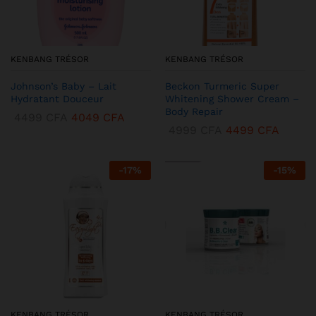
KENBANG TRÉSOR
KENBANG TRÉSOR
Johnson’s Baby – Lait
Beckon Turmeric Super
Hydratant Douceur
Whitening Shower Cream –
Body Repair
4499
CFA
4049
CFA
4999
CFA
4499
CFA
-
17
%
-
15
%
KENBANG TRÉSOR
KENBANG TRÉSOR