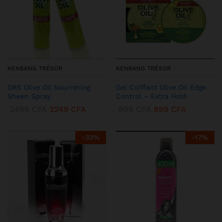
KENBANG TRÉSOR
KENBANG TRÉSOR
ORS Olive Oil Nourishing
Gel Coiffant Olive Oil Edge
Sheen Spray
Control – Extra Hold
2499
CFA
2249
CFA
999
CFA
899
CFA
-
33
%
-
17
%