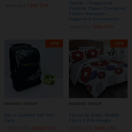
Damier – Élégance et
7380
CFA
8200
CFA
Praticité Classic Checkered
Pattern Backpack –
Elegance & Functionality
7200
CFA
8000
CFA
-
19
%
-
13
%
KENBANG TRÉSOR
KENBANG TRÉSOR
Sac à roulettes NAF NAF
Parure de draps. Modèle
Paris
Fleurs à Pois Rouges
14999
CFA
13499
CFA
8299
CFA
7469
CFA