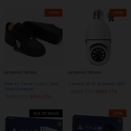
-
32
%
-
21
%
KENBANG TRÉSOR
KENBANG TRÉSOR
Nike Air Force 1 Low – Noir
Caméra Wi-Fi Ampoule 360°
Total (Unisexe)
10999
CFA
9899
CFA
9499
CFA
8549
CFA
Out Of Stock
-
27
%