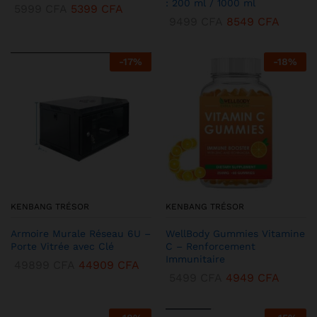
: 200 ml / 1000 ml
5999
CFA
5399
CFA
9499
CFA
8549
CFA
-
17
%
-
18
%
KENBANG TRÉSOR
KENBANG TRÉSOR
Armoire Murale Réseau 6U –
WellBody Gummies Vitamine
Porte Vitrée avec Clé
C – Renforcement
Immunitaire
49899
CFA
44909
CFA
5499
CFA
4949
CFA