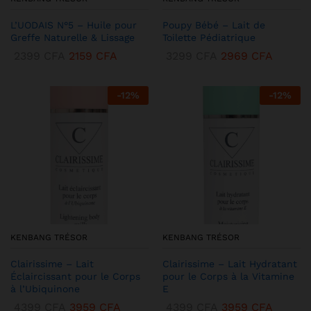
L’UODAIS N°5 – Huile pour
Poupy Bébé – Lait de
Greffe Naturelle & Lissage
Toilette Pédiatrique
2399
CFA
2159
CFA
3299
CFA
2969
CFA
-
12
%
-
12
%
KENBANG TRÉSOR
KENBANG TRÉSOR
Clairissime – Lait
Clairissime – Lait Hydratant
Éclaircissant pour le Corps
pour le Corps à la Vitamine
à l’Ubiquinone
E
4399
CFA
3959
CFA
4399
CFA
3959
CFA