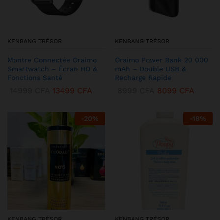
KENBANG TRÉSOR
KENBANG TRÉSOR
Montre Connectée Oraimo
Oraimo Power Bank 20 000
Smartwatch – Écran HD &
mAh – Double USB &
Fonctions Santé
Recharge Rapide
14999
CFA
13499
CFA
8999
CFA
8099
CFA
-
20
%
-
18
%
KENBANG TRÉSOR
KENBANG TRÉSOR