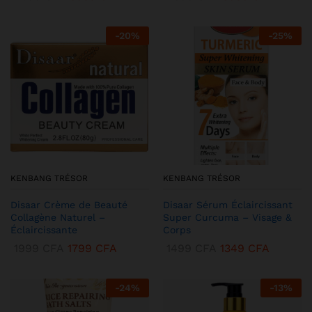
-
20
%
-
25
%
KENBANG TRÉSOR
KENBANG TRÉSOR
Disaar Crème de Beauté
Disaar Sérum Éclaircissant
Collagène Naturel –
Super Curcuma – Visage &
Éclaircissante
Corps
1999
CFA
1799
CFA
1499
CFA
1349
CFA
-
24
%
-
13
%