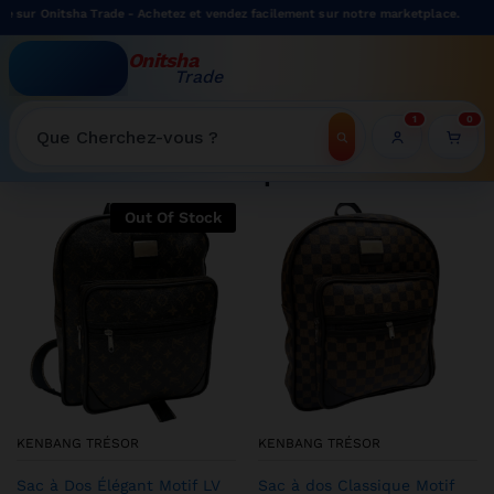
a Trade - Achetez et vendez facilement sur notre marketplace.
Onitsha
Trade
WELCOME TO ONITSHATRADE ONLINE SHOP
1
0
Recherche
Shop
Out Of Stock
KENBANG TRÉSOR
KENBANG TRÉSOR
Sac à Dos Élégant Motif LV
Sac à dos Classique Motif