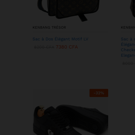
KENBANG TRÉSOR
KENBA
Sac à Dos Élégant Motif LV
Sac à 
Élégan
7380
CFA
8200
CFA
Checke
Elegan
8000
-
32
%