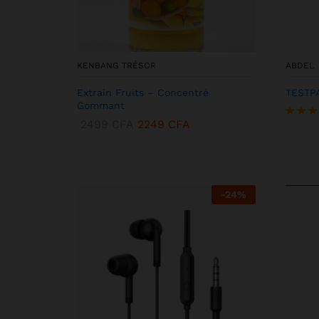
KENBANG TRÉSOR
ABDEL
Extrain Fruits – Concentré
TESTP
Gommant
2499
CFA
2249
CFA
Note
5.00
sur 5
-
24
%