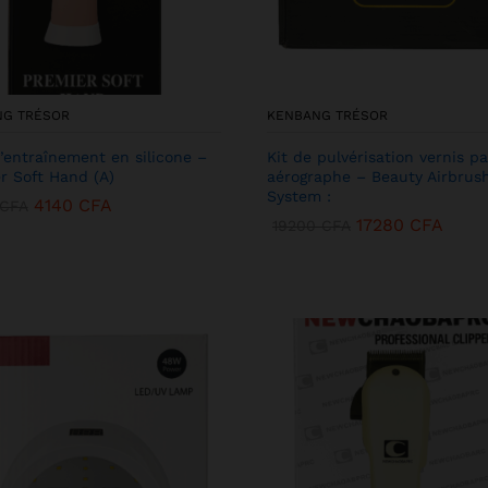
NG TRÉSOR
KENBANG TRÉSOR
’entraînement en silicone –
Kit de pulvérisation vernis pa
r Soft Hand (A)
aérographe – Beauty Airbrus
System :
4140
CFA
CFA
17280
CFA
19200
CFA