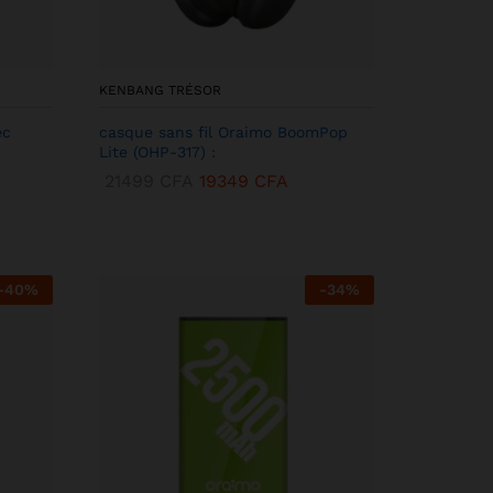
KENBANG TRÉSOR
ec
casque sans fil Oraimo BoomPop
Lite (OHP-317) :
21499
CFA
19349
CFA
-
40
%
-
34
%