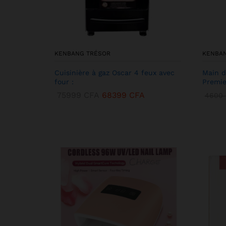
KENBANG TRÉSOR
KENBA
Cuisinière à gaz Oscar 4 feux avec
Main d
four :
Premie
75999
CFA
68399
CFA
4600