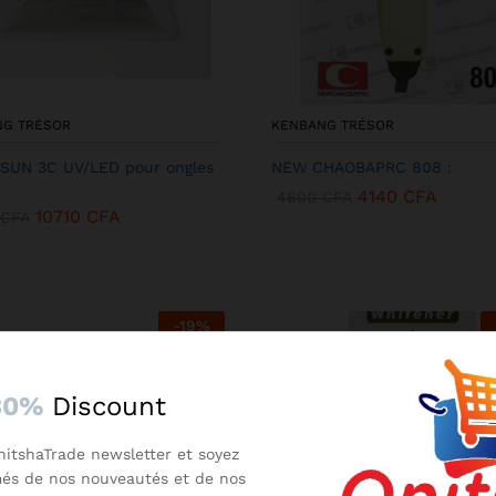
NG TRÉSOR
KENBANG TRÉSOR
SUN 3C UV/LED pour ongles
NEW CHAOBAPRC 808 :
4140
CFA
4600
CFA
10710
CFA
CFA
-
19
%
30%
Discount
nitshaTrade newsletter et soyez
més de nos nouveautés et de nos