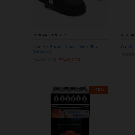
KENBANG TRÉSOR
KENBA
Nike Air Force 1 Low – Noir Total
Caméra
(Unisexe)
1099
9499
CFA
8549
CFA
-
28
%