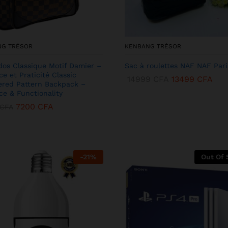
NG TRÉSOR
KENBANG TRÉSOR
dos Classique Motif Damier –
Sac à roulettes NAF NAF Pari
ce et Praticité Classic
14999
CFA
13499
CFA
red Pattern Backpack –
ce & Functionality
7200
CFA
CFA
-
21
%
Out Of 