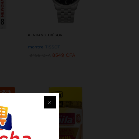
KENBANG TRÉSOR
montre TISSOT
8549
CFA
9499
CFA
-
20
%