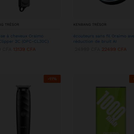
NG TRÉSOR
KENBANG TRÉSOR
se à cheveux Oraimo
écouteurs sans fil Oraimo av
lipper 2C (OPC-CL30C)
réduction de bruit AI
9
CFA
13139
CFA
24999
CFA
22499
CFA
-
11
%