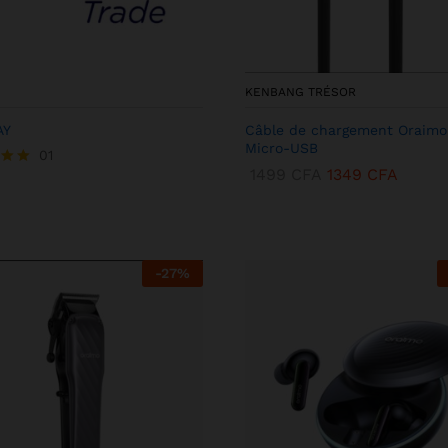
KENBANG TRÉSOR
AY
Câble de chargement Oraimo
Micro-USB
01
1499
CFA
1349
CFA
-
27
%