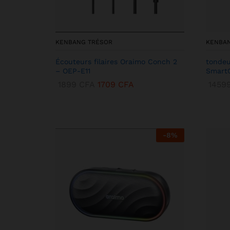
KENBANG TRÉSOR
KENBA
Écouteurs filaires Oraimo Conch 2
tondeu
– OEP-E11
SmartC
1899
CFA
1709
CFA
1459
-
8
%