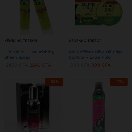
KENBANG TRÉSOR
KENBANG TRÉSOR
ORS Olive Oil Nourishing
Gel Coiffant Olive Oil Edge
Sheen Spray
Control – Extra Hold
2499
CFA
2249
CFA
999
CFA
899
CFA
-
33
%
-
17
%