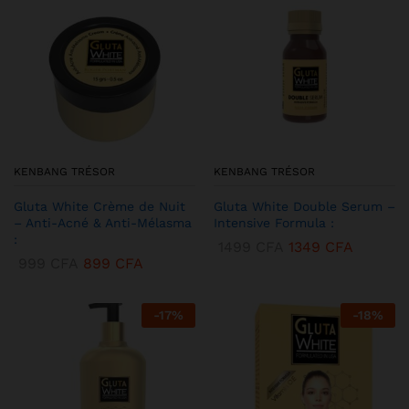
KENBANG TRÉSOR
KENBANG TRÉSOR
Gluta White Crème de Nuit
Gluta White Double Serum –
– Anti-Acné & Anti-Mélasma
Intensive Formula :
:
1499
CFA
1349
CFA
999
CFA
899
CFA
-
17
%
-
18
%