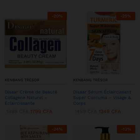
-
20
%
-
25
%
KENBANG TRÉSOR
KENBANG TRÉSOR
Disaar Crème de Beauté
Disaar Sérum Éclaircissant
Collagène Naturel –
Super Curcuma – Visage &
Éclaircissante
Corps
1999
CFA
1799
CFA
1499
CFA
1349
CFA
-
24
%
-
13
%