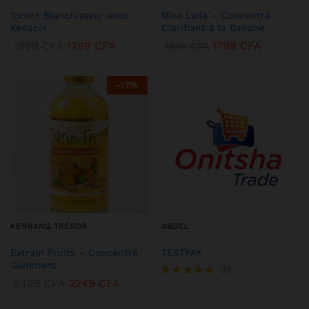
Tonic+ Blanchisseur avec
Miss Laila – Concentré
Kenacol
Clarifiant à la Banane
1999
CFA
1799
CFA
1799
CFA
1999
CFA
-
17
%
KENBANG TRÉSOR
ABDEL
Extrain Fruits – Concentré
TESTPAY
Gommant
01
2499
CFA
2249
CFA
Note
5.00
sur 5