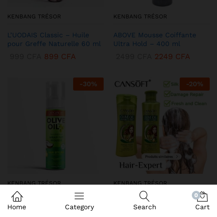
KENBANG TRÉSOR
KENBANG TRÉSOR
L’UODAIS Classic – Huile
ABOVE Mousse Coiffante
pour Greffe Naturelle 60 ml
Ultra Hold – 400 ml
999
CFA
899
CFA
2499
CFA
2249
CFA
-
30
%
-
20
%
KENBANG TRÉSOR
KENBANG TRÉSOR
0
DEQROY Olive Oil Mousse
Duo CANSoft Shampooing &
Home
Category
Search
Cart
Coiffante – Hold & Shine
Après-shampooing à l’Huile