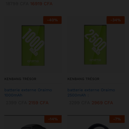
18799
CFA
16919
CFA
-
40
%
-
34
%
KENBANG TRÉSOR
KENBANG TRÉSOR
batterie externe Oraimo
batterie externe Oraimo
1000mAh
2500mAh :
2399
CFA
2159
CFA
3299
CFA
2969
CFA
-
14
%
-
7
%