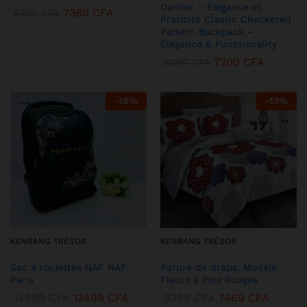
Damier – Élégance et
7380
CFA
8200
CFA
Praticité Classic Checkered
Pattern Backpack –
Elegance & Functionality
7200
CFA
8000
CFA
-
19
%
-
13
%
KENBANG TRÉSOR
KENBANG TRÉSOR
Sac à roulettes NAF NAF
Parure de draps. Modèle
Paris
Fleurs à Pois Rouges
14999
CFA
13499
CFA
8299
CFA
7469
CFA