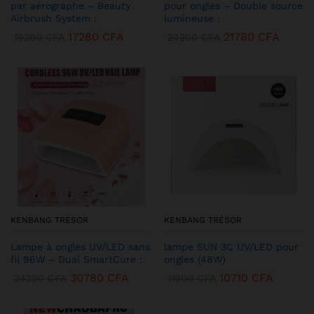
par aérographe – Beauty
pour ongles – Double source
Airbrush System :
lumineuse :
17280
CFA
21780
CFA
19200
CFA
24200
CFA
KENBANG TRÉSOR
KENBANG TRÉSOR
Lampe à ongles UV/LED sans
lampe SUN 3C UV/LED pour
fil 96W – Dual SmartCure :
ongles (48W)
30780
CFA
10710
CFA
34200
CFA
11900
CFA