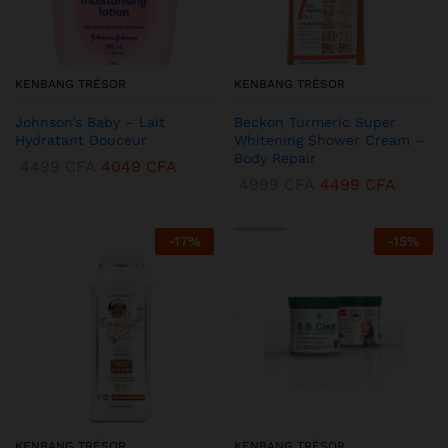
KENBANG TRÉSOR
KENBANG TRÉSOR
Johnson’s Baby – Lait
Beckon Turmeric Super
Hydratant Douceur
Whitening Shower Cream –
Body Repair
4499
CFA
4049
CFA
4999
CFA
4499
CFA
-
17
%
-
15
%
KENBANG TRÉSOR
KENBANG TRÉSOR