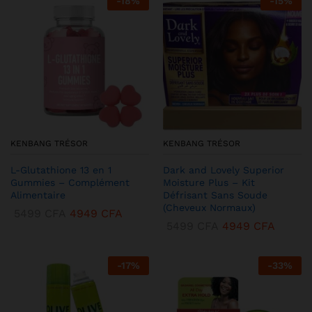
-
18
%
-
15
%
KENBANG TRÉSOR
KENBANG TRÉSOR
L-Glutathione 13 en 1
Dark and Lovely Superior
Gummies – Complément
Moisture Plus – Kit
Alimentaire
Défrisant Sans Soude
(Cheveux Normaux)
5499
CFA
4949
CFA
5499
CFA
4949
CFA
-
17
%
-
33
%