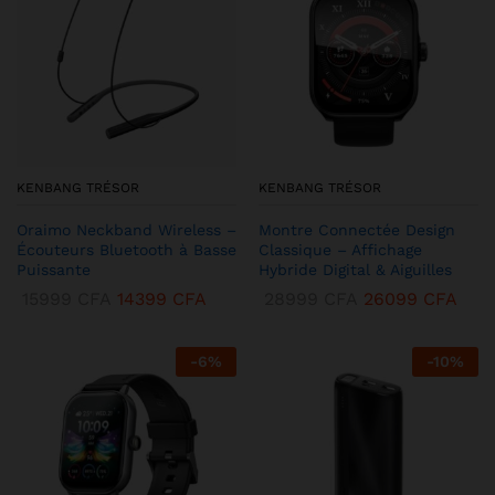
KENBANG TRÉSOR
KENBANG TRÉSOR
Oraimo Neckband Wireless –
Montre Connectée Design
Écouteurs Bluetooth à Basse
Classique – Affichage
Puissante
Hybride Digital & Aiguilles
15999
CFA
14399
CFA
28999
CFA
26099
CFA
-
6
%
-
10
%