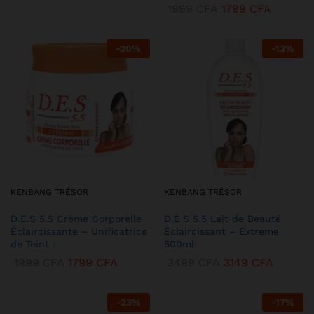
1999
CFA
1799
CFA
-
20
%
-
13
%
KENBANG TRÉSOR
KENBANG TRÉSOR
D.E.S 5.5 Crème Corporelle
D.E.S 5.5 Lait de Beauté
Éclaircissante – Unificatrice
Éclaircissant – Extreme
de Teint :
500ml:
1999
CFA
1799
CFA
3499
CFA
3149
CFA
-
23
%
-
17
%