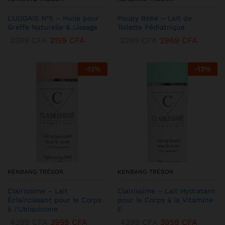
L’UODAIS N°5 – Huile pour
Poupy Bébé – Lait de
Greffe Naturelle & Lissage
Toilette Pédiatrique
2399
CFA
2159
CFA
3299
CFA
2969
CFA
-
12
%
-
12
%
KENBANG TRÉSOR
KENBANG TRÉSOR
Clairissime – Lait
Clairissime – Lait Hydratant
Éclaircissant pour le Corps
pour le Corps à la Vitamine
à l’Ubiquinone
E
4399
CFA
3959
CFA
4399
CFA
3959
CFA