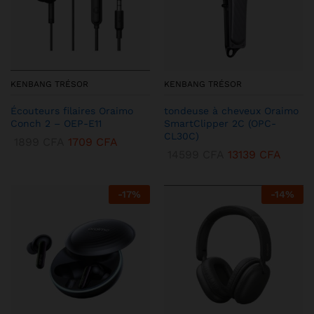
KENBANG TRÉSOR
KENBANG TRÉSOR
Écouteurs filaires Oraimo
tondeuse à cheveux Oraimo
Conch 2 – OEP-E11
SmartClipper 2C (OPC-
CL30C)
1899
CFA
1709
CFA
14599
CFA
13139
CFA
-
17
%
-
14
%