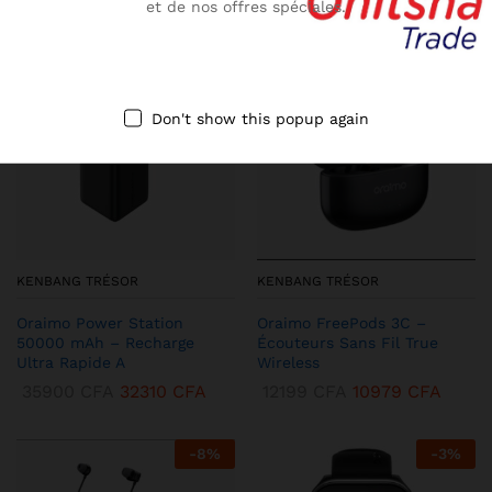
et de nos offres spéciales.
-
10
%
-
13
%
Don't show this popup again
KENBANG TRÉSOR
KENBANG TRÉSOR
Oraimo Power Station
Oraimo FreePods 3C –
50000 mAh – Recharge
Écouteurs Sans Fil True
Ultra Rapide A
Wireless
35900
CFA
32310
CFA
12199
CFA
10979
CFA
-
8
%
-
3
%