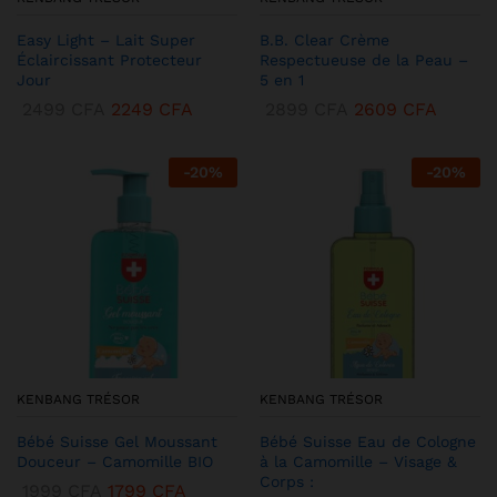
Easy Light – Lait Super
B.B. Clear Crème
Éclaircissant Protecteur
Respectueuse de la Peau –
Jour
5 en 1
2499
CFA
2249
CFA
2899
CFA
2609
CFA
-
20
%
-
20
%
KENBANG TRÉSOR
KENBANG TRÉSOR
Bébé Suisse Gel Moussant
Bébé Suisse Eau de Cologne
Douceur – Camomille BIO
à la Camomille – Visage &
Corps :
1999
CFA
1799
CFA