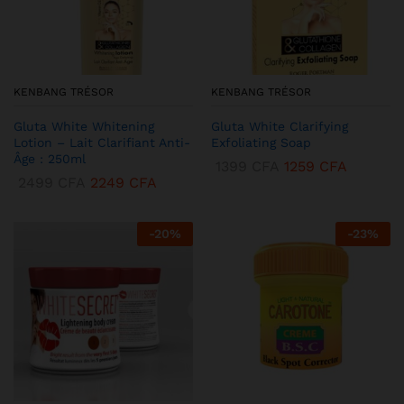
KENBANG TRÉSOR
KENBANG TRÉSOR
Gluta White Whitening
Gluta White Clarifying
Lotion – Lait Clarifiant Anti-
Exfoliating Soap
Âge : 250ml
1399
CFA
1259
CFA
2499
CFA
2249
CFA
-
20
%
-
23
%