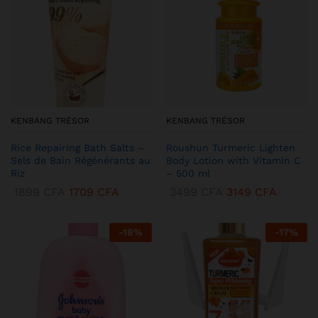
KENBANG TRÉSOR
KENBANG TRÉSOR
Rice Repairing Bath Salts –
Roushun Turmeric Lighten
Sels de Bain Régénérants au
Body Lotion with Vitamin C
Riz
– 500 ml
1899
CFA
1709
CFA
3499
CFA
3149
CFA
-
18
%
-
17
%