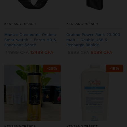
KENBANG TRÉSOR
KENBANG TRÉSOR
Montre Connectée Oraimo
Oraimo Power Bank 20 000
Smartwatch – Écran HD &
mAh – Double USB &
Fonctions Santé
Recharge Rapide
14999
CFA
13499
CFA
8999
CFA
8099
CFA
-
20
%
-
18
%
KENBANG TRÉSOR
KENBANG TRÉSOR