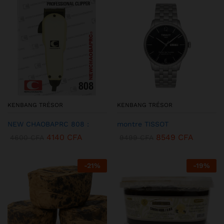
KENBANG TRÉSOR
KENBANG TRÉSOR
NEW CHAOBAPRC 808 :
montre TISSOT
4140
CFA
8549
CFA
4600
CFA
9499
CFA
-
21
%
-
19
%