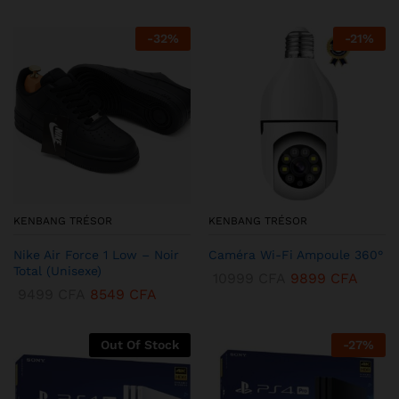
-
32
%
-
21
%
KENBANG TRÉSOR
KENBANG TRÉSOR
Nike Air Force 1 Low – Noir
Caméra Wi-Fi Ampoule 360°
Total (Unisexe)
10999
CFA
9899
CFA
9499
CFA
8549
CFA
Out Of Stock
-
27
%