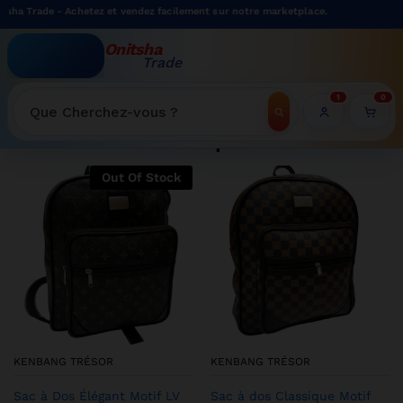
 Achetez et vendez facilement sur notre marketplace.
Onitsha
Trade
WELCOME TO ONITSHATRADE ONLINE SHOP
1
0
Recherche
Shop
Out Of Stock
KENBANG TRÉSOR
KENBANG TRÉSOR
Sac à Dos Élégant Motif LV
Sac à dos Classique Motif