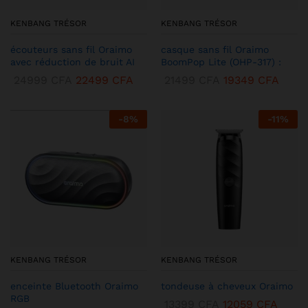
KENBANG TRÉSOR
KENBANG TRÉSOR
écouteurs sans fil Oraimo
casque sans fil Oraimo
avec réduction de bruit AI
BoomPop Lite (OHP-317) :
24999
CFA
22499
CFA
21499
CFA
19349
CFA
-
8
%
-
11
%
KENBANG TRÉSOR
KENBANG TRÉSOR
enceinte Bluetooth Oraimo
tondeuse à cheveux Oraimo
RGB
13399
CFA
12059
CFA