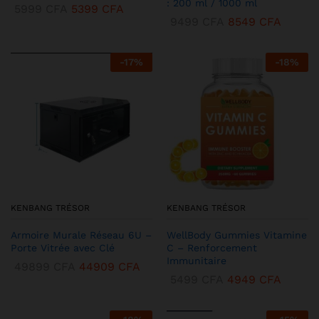
: 200 ml / 1000 ml
5999
CFA
5399
CFA
9499
CFA
8549
CFA
-
17
%
-
18
%
KENBANG TRÉSOR
KENBANG TRÉSOR
Armoire Murale Réseau 6U –
WellBody Gummies Vitamine
Porte Vitrée avec Clé
C – Renforcement
Immunitaire
49899
CFA
44909
CFA
5499
CFA
4949
CFA