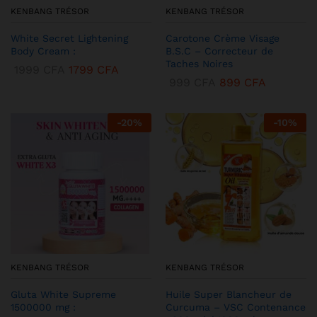
KENBANG TRÉSOR
KENBANG TRÉSOR
White Secret Lightening
Carotone Crème Visage
Body Cream :
B.S.C – Correcteur de
Taches Noires
1999
CFA
1799
CFA
999
CFA
899
CFA
-
20
%
-
10
%
KENBANG TRÉSOR
KENBANG TRÉSOR
Gluta White Supreme
Huile Super Blancheur de
1500000 mg :
Curcuma – VSC Contenance