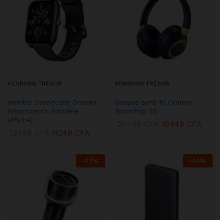
KENBANG TRÉSOR
KENBANG TRÉSOR
montre connectée Oraimo
casque sans fil Oraimo
Smartwatch (modèle
BoomPop 2S :
affiché) :
20499
CFA
18449
CFA
12499
CFA
11249
CFA
-
17
%
-
14
%