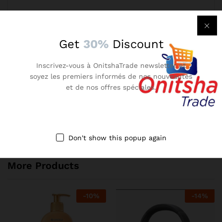
Get
30%
Discount
Enregistrer mon nom, mon e-mail et mon site dans le
navigateur pour mon prochain commentaire.
Inscrivez-vous à OnitshaTrade newsletter et
soyez les premiers informés de nos nouveautés
et de nos offres spéciales.
There are no reviews yet.
Don't show this popup again
More Products
-
10
%
-
14
%