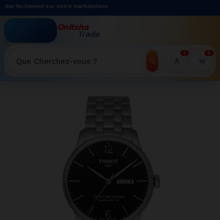
z facilement sur notre marketplace.
Onitsha
Trade
WELCOME TO ONITSHATRADE ONLINE SHOP
1
0
Recherche