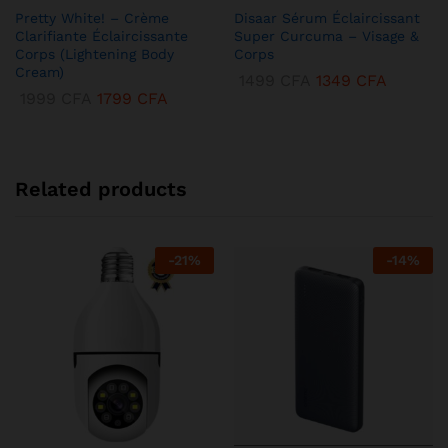
Pretty White! – Crème
Disaar Sérum Éclaircissant
Clarifiante Éclaircissante
Super Curcuma – Visage &
Corps (Lightening Body
Corps
Cream)
1499
CFA
1349
CFA
1999
CFA
1799
CFA
Related products
-
21
%
-
14
%