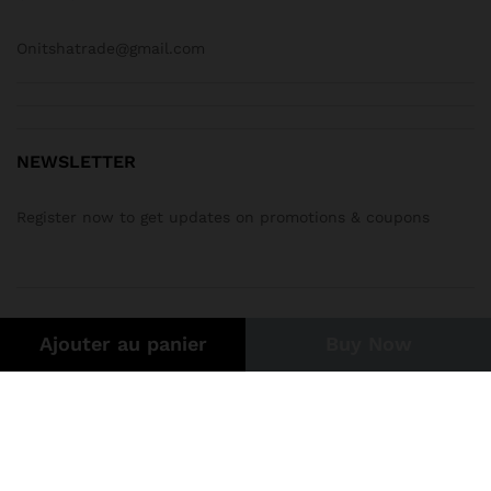
Onitshatrade@gmail.com
NEWSLETTER
Register now to get updates on promotions & coupons
Ajouter au panier
Buy Now
Modes de paiement acceptés