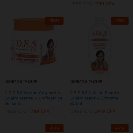
1999
CFA
1799
CFA
-
20
%
-
13
%
KENBANG TRÉSOR
KENBANG TRÉSOR
D.E.S 5.5 Crème Corporelle
D.E.S 5.5 Lait de Beauté
Éclaircissante – Unificatrice
Éclaircissant – Extreme
de Teint :
500ml:
1999
CFA
1799
CFA
3499
CFA
3149
CFA
-
23
%
-
17
%