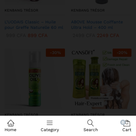
KENBANG TRÉSOR
KENBANG TRÉSOR
L’UODAIS Classic – Huile
ABOVE Mousse Coiffante
pour Greffe Naturelle 60 ml
Ultra Hold – 400 ml
999
CFA
899
CFA
2499
CFA
2249
CFA
-
30
%
-
20
%
KENBANG TRÉSOR
KENBANG TRÉSOR
0
DEQROY Olive Oil Mousse
Duo CANSoft Shampooing &
Home
Category
Search
Cart
Coiffante – Hold & Shine
Après-shampooing à l’Huile