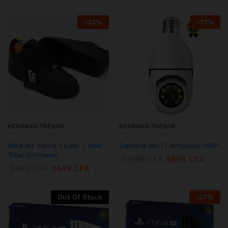
-
32
%
-
21
%
KENBANG TRÉSOR
KENBANG TRÉSOR
Nike Air Force 1 Low – Noir
Caméra Wi-Fi Ampoule 360°
Total (Unisexe)
10999
CFA
9899
CFA
9499
CFA
8549
CFA
Out Of Stock
-
27
%