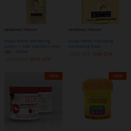
KENBANG TRÉSOR
KENBANG TRÉSOR
Gluta White Whitening
Gluta White Clarifying
Lotion – Lait Clarifiant Anti-
Exfoliating Soap
Âge : 250ml
1399
CFA
1259
CFA
2499
CFA
2249
CFA
-
20
%
-
23
%