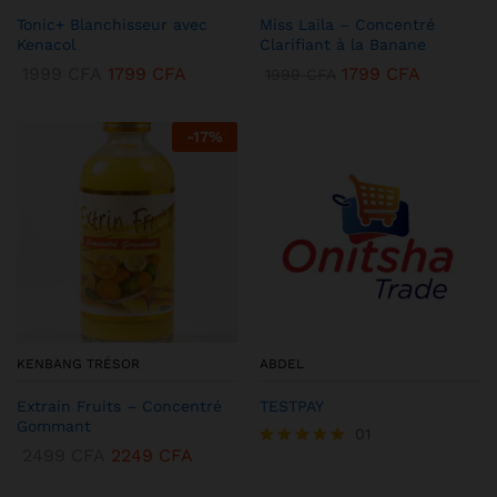
Tonic+ Blanchisseur avec
Miss Laila – Concentré
Kenacol
Clarifiant à la Banane
1999
CFA
1799
CFA
1799
CFA
1999
CFA
-
17
%
KENBANG TRÉSOR
ABDEL
Extrain Fruits – Concentré
TESTPAY
Gommant
01
2499
CFA
2249
CFA
Note
5.00
sur 5