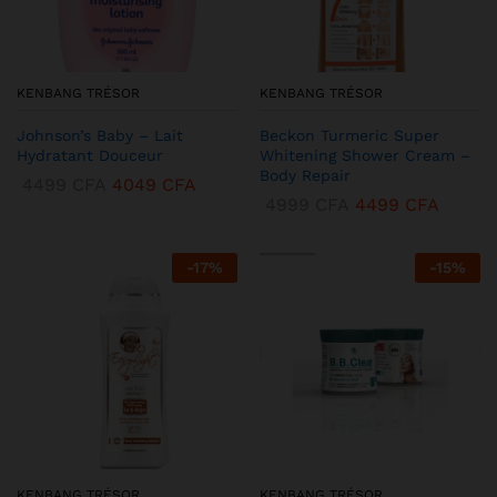
KENBANG TRÉSOR
KENBANG TRÉSOR
Johnson’s Baby – Lait
Beckon Turmeric Super
Hydratant Douceur
Whitening Shower Cream –
Body Repair
4499
CFA
4049
CFA
4999
CFA
4499
CFA
-
17
%
-
15
%
KENBANG TRÉSOR
KENBANG TRÉSOR