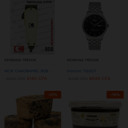
KENBANG TRÉSOR
KENBANG TRÉSOR
NEW CHAOBAPRC 808 :
montre TISSOT
4140
CFA
8549
CFA
4600
CFA
9499
CFA
-
21
%
-
19
%