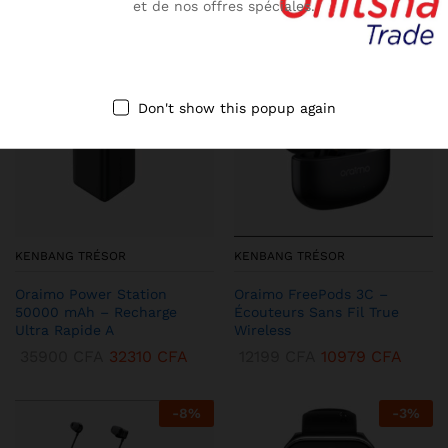
et de nos offres spéciales.
-
10
%
-
13
%
Don't show this popup again
KENBANG TRÉSOR
KENBANG TRÉSOR
Oraimo Power Station
Oraimo FreePods 3C –
50000 mAh – Recharge
Écouteurs Sans Fil True
Ultra Rapide A
Wireless
35900
CFA
32310
CFA
12199
CFA
10979
CFA
-
8
%
-
3
%