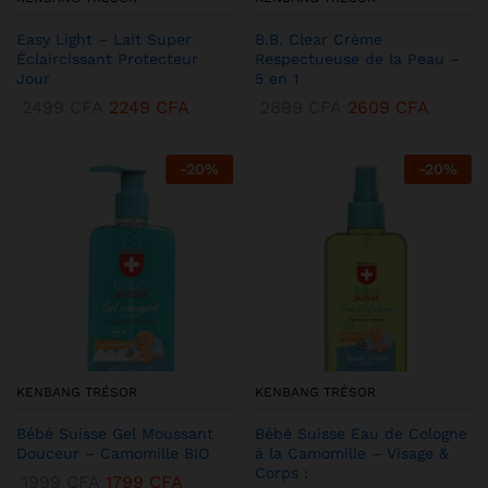
Easy Light – Lait Super
B.B. Clear Crème
Éclaircissant Protecteur
Respectueuse de la Peau –
Jour
5 en 1
2499
CFA
2249
CFA
2899
CFA
2609
CFA
-
20
%
-
20
%
KENBANG TRÉSOR
KENBANG TRÉSOR
Bébé Suisse Gel Moussant
Bébé Suisse Eau de Cologne
Douceur – Camomille BIO
à la Camomille – Visage &
Corps :
1999
CFA
1799
CFA