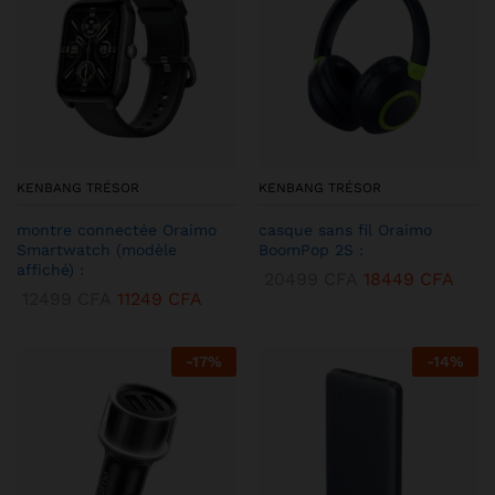
KENBANG TRÉSOR
KENBANG TRÉSOR
montre connectée Oraimo
casque sans fil Oraimo
Smartwatch (modèle
BoomPop 2S :
affiché) :
20499
CFA
18449
CFA
12499
CFA
11249
CFA
-
17
%
-
14
%