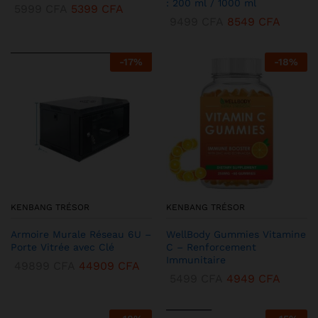
: 200 ml / 1000 ml
5999
CFA
5399
CFA
9499
CFA
8549
CFA
-
17
%
-
18
%
KENBANG TRÉSOR
KENBANG TRÉSOR
Armoire Murale Réseau 6U –
WellBody Gummies Vitamine
Porte Vitrée avec Clé
C – Renforcement
Immunitaire
49899
CFA
44909
CFA
5499
CFA
4949
CFA