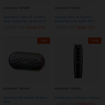
KENBANG TRÉSOR
KENBANG TRÉSOR
écouteurs sans fil Oraimo
casque sans fil Oraimo
avec réduction de bruit AI
BoomPop Lite (OHP-317) :
24999
CFA
22499
CFA
21499
CFA
19349
CFA
-
8
%
-
11
%
KENBANG TRÉSOR
KENBANG TRÉSOR
enceinte Bluetooth Oraimo
tondeuse à cheveux Oraimo
RGB
13399
CFA
12059
CFA