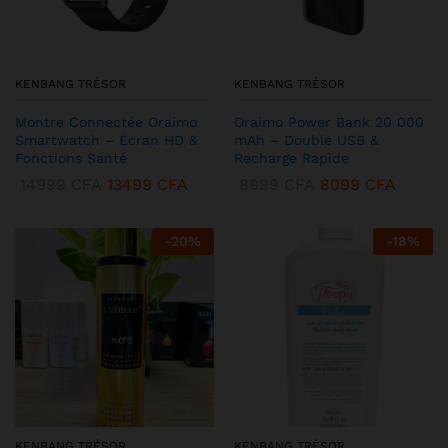
KENBANG TRÉSOR
KENBANG TRÉSOR
Montre Connectée Oraimo
Oraimo Power Bank 20 000
Smartwatch – Écran HD &
mAh – Double USB &
Fonctions Santé
Recharge Rapide
14999
CFA
13499
CFA
8999
CFA
8099
CFA
-
20
%
-
18
%
KENBANG TRÉSOR
KENBANG TRÉSOR