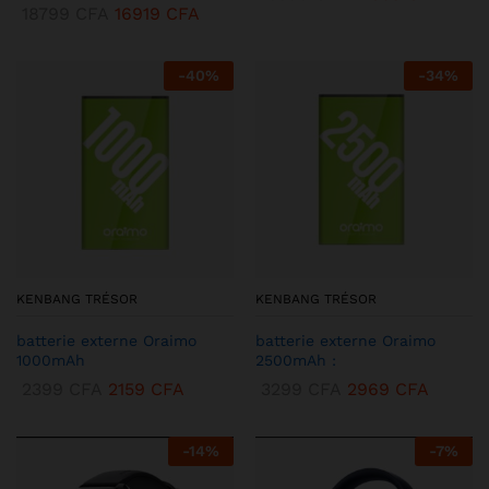
18799
CFA
16919
CFA
-
40
%
-
34
%
KENBANG TRÉSOR
KENBANG TRÉSOR
batterie externe Oraimo
batterie externe Oraimo
1000mAh
2500mAh :
2399
CFA
2159
CFA
3299
CFA
2969
CFA
-
14
%
-
7
%