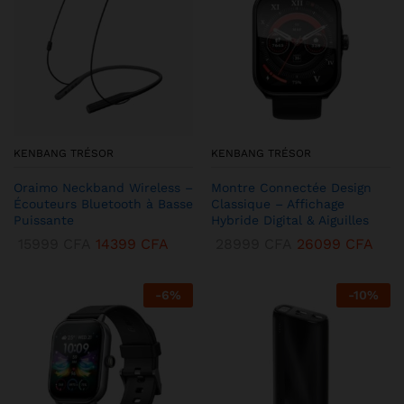
KENBANG TRÉSOR
KENBANG TRÉSOR
Oraimo Neckband Wireless –
Montre Connectée Design
Écouteurs Bluetooth à Basse
Classique – Affichage
Puissante
Hybride Digital & Aiguilles
15999
CFA
14399
CFA
28999
CFA
26099
CFA
-
6
%
-
10
%