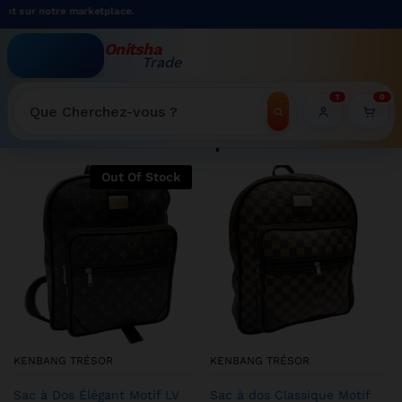
e marketplace.
Onitsha
Trade
WELCOME TO ONITSHATRADE ONLINE SHOP
1
0
Recherche
Shop
Out Of Stock
KENBANG TRÉSOR
KENBANG TRÉSOR
Sac à Dos Élégant Motif LV
Sac à dos Classique Motif