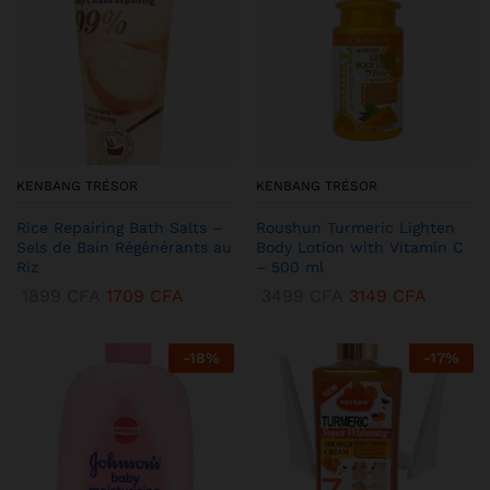
KENBANG TRÉSOR
KENBANG TRÉSOR
Rice Repairing Bath Salts –
Roushun Turmeric Lighten
Sels de Bain Régénérants au
Body Lotion with Vitamin C
Riz
– 500 ml
1899
CFA
1709
CFA
3499
CFA
3149
CFA
-
18
%
-
17
%