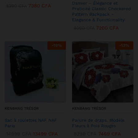
Damier – Élégance et
7380
CFA
8200
CFA
Praticité Classic Checkered
Pattern Backpack –
Elegance & Functionality
7200
CFA
8000
CFA
-
19
%
-
13
%
KENBANG TRÉSOR
KENBANG TRÉSOR
Sac à roulettes NAF NAF
Parure de draps. Modèle
Paris
Fleurs à Pois Rouges
14999
CFA
13499
CFA
8299
CFA
7469
CFA