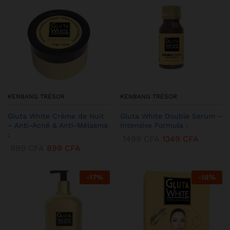
KENBANG TRÉSOR
KENBANG TRÉSOR
Gluta White Crème de Nuit
Gluta White Double Serum –
– Anti-Acné & Anti-Mélasma
Intensive Formula :
:
1499
CFA
1349
CFA
999
CFA
899
CFA
-
17
%
-
18
%