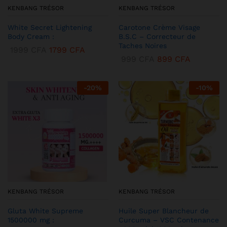
KENBANG TRÉSOR
KENBANG TRÉSOR
White Secret Lightening
Carotone Crème Visage
Body Cream :
B.S.C – Correcteur de
Taches Noires
1999
CFA
1799
CFA
999
CFA
899
CFA
-
20
%
-
10
%
KENBANG TRÉSOR
KENBANG TRÉSOR
Gluta White Supreme
Huile Super Blancheur de
1500000 mg :
Curcuma – VSC Contenance