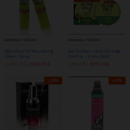
KENBANG TRÉSOR
KENBANG TRÉSOR
ORS Olive Oil Nourishing
Gel Coiffant Olive Oil Edge
Sheen Spray
Control – Extra Hold
2499
CFA
2249
CFA
999
CFA
899
CFA
-
33
%
-
17
%