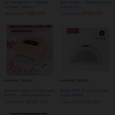
par aérographe – Beauty
pour ongles – Double source
Airbrush System :
lumineuse :
17280
CFA
21780
CFA
19200
CFA
24200
CFA
KENBANG TRÉSOR
KENBANG TRÉSOR
Lampe à ongles UV/LED sans
lampe SUN 3C UV/LED pour
fil 96W – Dual SmartCure :
ongles (48W)
30780
CFA
10710
CFA
34200
CFA
11900
CFA