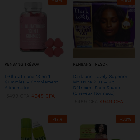
-
18
%
-
15
%
KENBANG TRÉSOR
KENBANG TRÉSOR
L-Glutathione 13 en 1
Dark and Lovely Superior
Gummies – Complément
Moisture Plus – Kit
Alimentaire
Défrisant Sans Soude
(Cheveux Normaux)
5499
CFA
4949
CFA
5499
CFA
4949
CFA
-
17
%
-
33
%