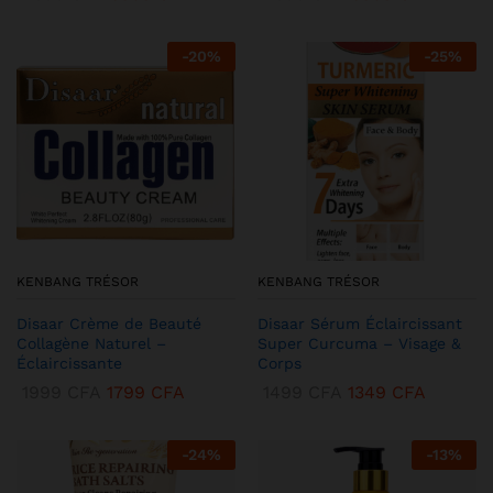
-
20
%
-
25
%
KENBANG TRÉSOR
KENBANG TRÉSOR
Disaar Crème de Beauté
Disaar Sérum Éclaircissant
Collagène Naturel –
Super Curcuma – Visage &
Éclaircissante
Corps
1999
CFA
1799
CFA
1499
CFA
1349
CFA
-
24
%
-
13
%