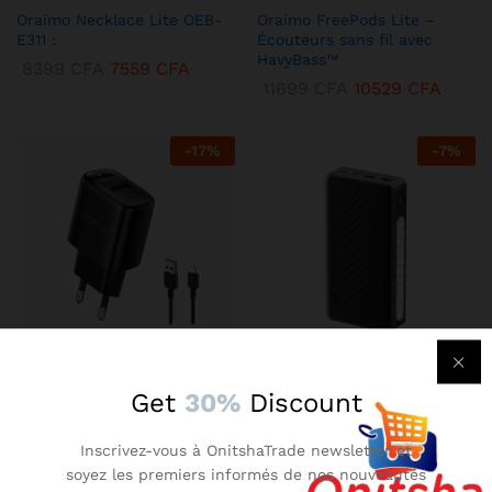
Oraimo Necklace Lite OEB-
Oraimo FreePods Lite –
E311 :
Écouteurs sans fil avec
HavyBass™
8399
CFA
7559
CFA
11699
CFA
10529
CFA
-
17
%
-
7
%
KENBANG TRÉSOR
KENBANG TRÉSOR
Get
30%
Discount
Chargeur Mural Oraimo 2A –
Oraimo Traveler 3 Lit –
Compact avec Technologie
Batterie Externe 27000 mAh
Inscrivez-vous à OnitshaTrade newsletter et
AniFast™
Ultra-Puissante
soyez les premiers informés de nos nouveautés
2899
CFA
2609
CFA
14899
CFA
13409
CFA