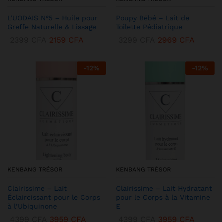
L’UODAIS N°5 – Huile pour
Poupy Bébé – Lait de
Greffe Naturelle & Lissage
Toilette Pédiatrique
2399
CFA
2159
CFA
3299
CFA
2969
CFA
-
12
%
-
12
%
KENBANG TRÉSOR
KENBANG TRÉSOR
Clairissime – Lait
Clairissime – Lait Hydratant
Éclaircissant pour le Corps
pour le Corps à la Vitamine
à l’Ubiquinone
E
4399
CFA
3959
CFA
4399
CFA
3959
CFA