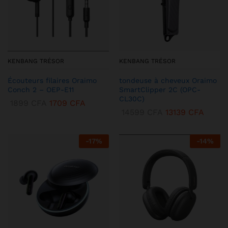
KENBANG TRÉSOR
KENBANG TRÉSOR
Écouteurs filaires Oraimo
tondeuse à cheveux Oraimo
Conch 2 – OEP-E11
SmartClipper 2C (OPC-
CL30C)
1899
CFA
1709
CFA
14599
CFA
13139
CFA
-
17
%
-
14
%