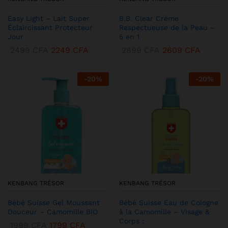
Easy Light – Lait Super
B.B. Clear Crème
Éclaircissant Protecteur
Respectueuse de la Peau –
Jour
5 en 1
2499
CFA
2249
CFA
2899
CFA
2609
CFA
-
20
%
-
20
%
KENBANG TRÉSOR
KENBANG TRÉSOR
Bébé Suisse Gel Moussant
Bébé Suisse Eau de Cologne
Douceur – Camomille BIO
à la Camomille – Visage &
Corps :
1999
CFA
1799
CFA