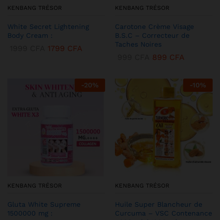
KENBANG TRÉSOR
KENBANG TRÉSOR
White Secret Lightening
Carotone Crème Visage
Body Cream :
B.S.C – Correcteur de
Taches Noires
1999
CFA
1799
CFA
999
CFA
899
CFA
-
20
%
-
10
%
KENBANG TRÉSOR
KENBANG TRÉSOR
Gluta White Supreme
Huile Super Blancheur de
1500000 mg :
Curcuma – VSC Contenance