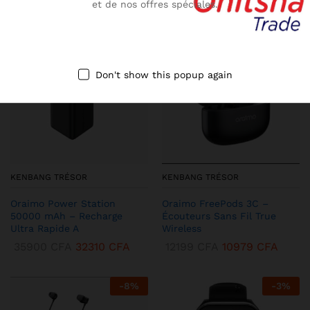
et de nos offres spéciales.
-
10
%
-
13
%
Don't show this popup again
KENBANG TRÉSOR
KENBANG TRÉSOR
Oraimo Power Station
Oraimo FreePods 3C –
50000 mAh – Recharge
Écouteurs Sans Fil True
Ultra Rapide A
Wireless
35900
CFA
32310
CFA
12199
CFA
10979
CFA
-
8
%
-
3
%