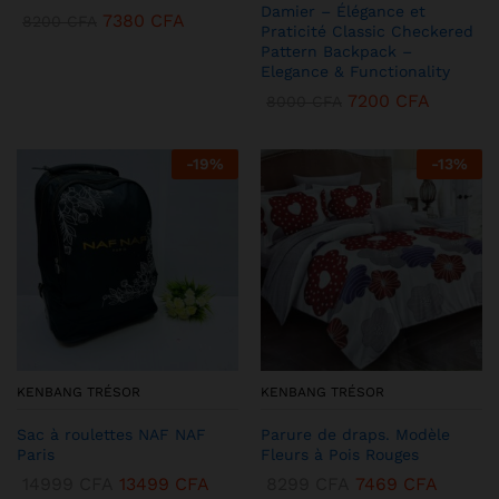
Damier – Élégance et
7380
CFA
8200
CFA
Praticité Classic Checkered
Pattern Backpack –
Elegance & Functionality
7200
CFA
8000
CFA
-
19
%
-
13
%
KENBANG TRÉSOR
KENBANG TRÉSOR
Sac à roulettes NAF NAF
Parure de draps. Modèle
Paris
Fleurs à Pois Rouges
14999
CFA
13499
CFA
8299
CFA
7469
CFA