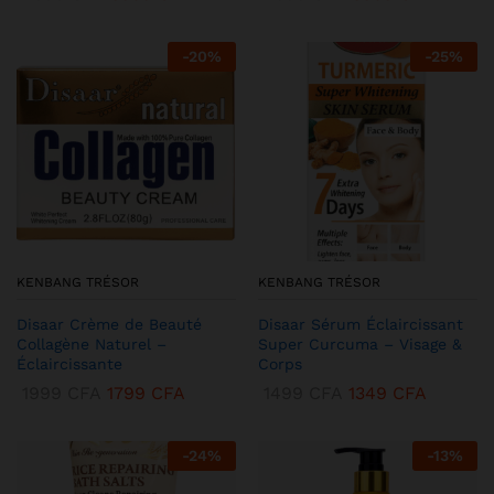
-
20
%
-
25
%
KENBANG TRÉSOR
KENBANG TRÉSOR
Disaar Crème de Beauté
Disaar Sérum Éclaircissant
Collagène Naturel –
Super Curcuma – Visage &
Éclaircissante
Corps
1999
CFA
1799
CFA
1499
CFA
1349
CFA
-
24
%
-
13
%