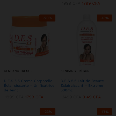
1999
CFA
1799
CFA
-
20
%
-
13
%
KENBANG TRÉSOR
KENBANG TRÉSOR
D.E.S 5.5 Crème Corporelle
D.E.S 5.5 Lait de Beauté
Éclaircissante – Unificatrice
Éclaircissant – Extreme
de Teint :
500ml:
1999
CFA
1799
CFA
3499
CFA
3149
CFA
-
23
%
-
17
%