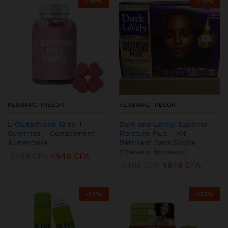
-
18
%
-
15
%
KENBANG TRÉSOR
KENBANG TRÉSOR
L-Glutathione 13 en 1
Dark and Lovely Superior
Gummies – Complément
Moisture Plus – Kit
Alimentaire
Défrisant Sans Soude
(Cheveux Normaux)
5499
CFA
4949
CFA
5499
CFA
4949
CFA
-
17
%
-
33
%