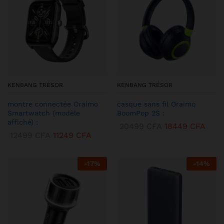
KENBANG TRÉSOR
KENBANG TRÉSOR
montre connectée Oraimo
casque sans fil Oraimo
Smartwatch (modèle
BoomPop 2S :
affiché) :
20499
CFA
18449
CFA
12499
CFA
11249
CFA
-
17
%
-
14
%