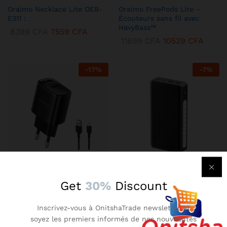
Oraimo Necklace Lite OEB-
Oraimo FreePods Lite –
E311 :
Écouteurs sans fil avec
HavyBass™
8399
CFA
7559
CFA
11699
CFA
10529
CFA
-
17
%
-
7
%
KENBANG TRÉSOR
KENBANG TRÉSOR
Get
30%
Discount
Chargeur Mural Oraimo 2A –
Oraimo Traveler 3 Lit –
Compact avec Technologie
Batterie Externe 27000 mAh
Inscrivez-vous à OnitshaTrade newsletter et
AniFast™
Ultra-Puissante
soyez les premiers informés de nos nouveautés
2899
CFA
2609
CFA
14899
CFA
13409
CFA