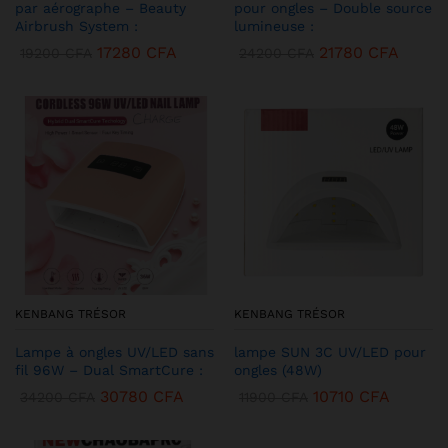
par aérographe – Beauty
pour ongles – Double source
Airbrush System :
lumineuse :
17280
CFA
21780
CFA
19200
CFA
24200
CFA
KENBANG TRÉSOR
KENBANG TRÉSOR
Lampe à ongles UV/LED sans
lampe SUN 3C UV/LED pour
fil 96W – Dual SmartCure :
ongles (48W)
30780
CFA
10710
CFA
34200
CFA
11900
CFA