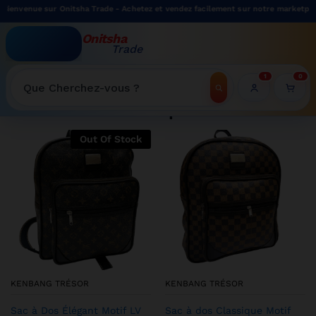
ur Onitsha Trade - Achetez et vendez facilement sur notre marketplace.
Onitsha
Trade
WELCOME TO ONITSHATRADE ONLINE SHOP
1
0
Recherche
Shop
Out Of Stock
KENBANG TRÉSOR
KENBANG TRÉSOR
Sac à Dos Élégant Motif LV
Sac à dos Classique Motif