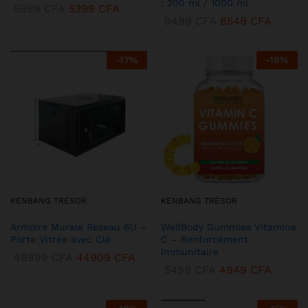
: 200 ml / 1000 ml
5999
CFA
5399
CFA
9499
CFA
8549
CFA
-
17
%
-
18
%
KENBANG TRÉSOR
KENBANG TRÉSOR
Armoire Murale Réseau 6U –
WellBody Gummies Vitamine
Porte Vitrée avec Clé
C – Renforcement
Immunitaire
49899
CFA
44909
CFA
5499
CFA
4949
CFA