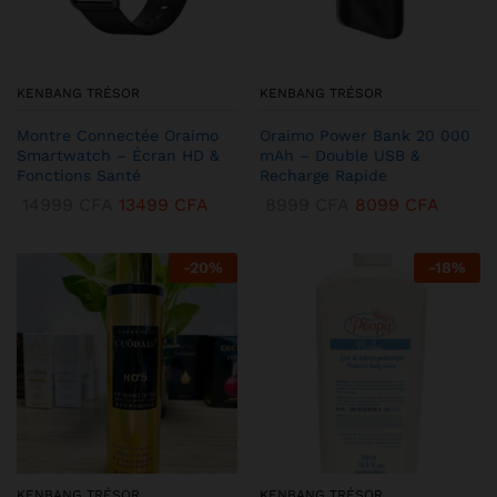
KENBANG TRÉSOR
KENBANG TRÉSOR
Montre Connectée Oraimo
Oraimo Power Bank 20 000
Smartwatch – Écran HD &
mAh – Double USB &
Fonctions Santé
Recharge Rapide
14999
CFA
13499
CFA
8999
CFA
8099
CFA
-
20
%
-
18
%
KENBANG TRÉSOR
KENBANG TRÉSOR