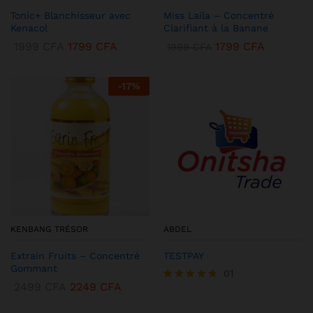
Tonic+ Blanchisseur avec
Miss Laila – Concentré
Kenacol
Clarifiant à la Banane
1999
CFA
1799
CFA
1799
CFA
1999
CFA
-
17
%
KENBANG TRÉSOR
ABDEL
Extrain Fruits – Concentré
TESTPAY
Gommant
01
2499
CFA
2249
CFA
Note
5.00
sur 5