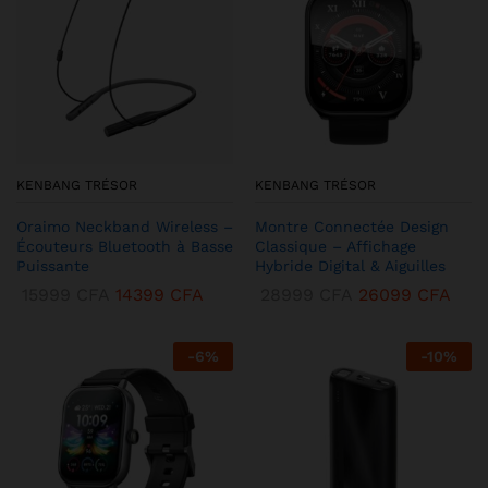
KENBANG TRÉSOR
KENBANG TRÉSOR
Oraimo Neckband Wireless –
Montre Connectée Design
Écouteurs Bluetooth à Basse
Classique – Affichage
Puissante
Hybride Digital & Aiguilles
15999
CFA
14399
CFA
28999
CFA
26099
CFA
-
6
%
-
10
%