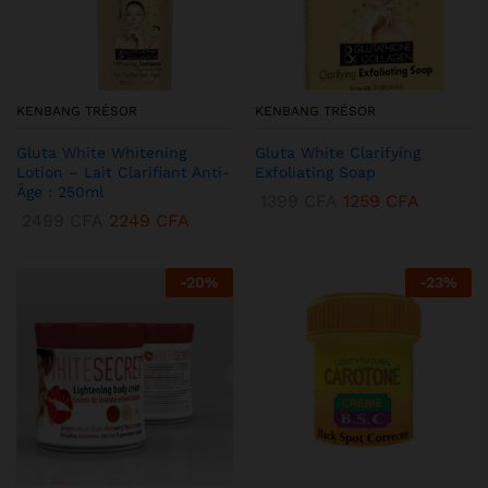
KENBANG TRÉSOR
KENBANG TRÉSOR
Gluta White Whitening
Gluta White Clarifying
Lotion – Lait Clarifiant Anti-
Exfoliating Soap
Âge : 250ml
1399
CFA
1259
CFA
2499
CFA
2249
CFA
-
20
%
-
23
%