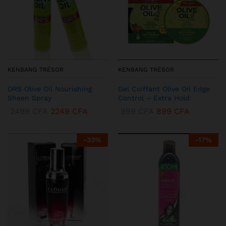
KENBANG TRÉSOR
KENBANG TRÉSOR
ORS Olive Oil Nourishing
Gel Coiffant Olive Oil Edge
Sheen Spray
Control – Extra Hold
2499
CFA
2249
CFA
999
CFA
899
CFA
-
33
%
-
17
%