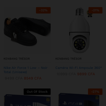
-
32
%
-
21
%
KENBANG TRÉSOR
KENBANG TRÉSOR
Nike Air Force 1 Low – Noir
Caméra Wi-Fi Ampoule 360°
Total (Unisexe)
10999
CFA
9899
CFA
9499
CFA
8549
CFA
Out Of Stock
-
27
%