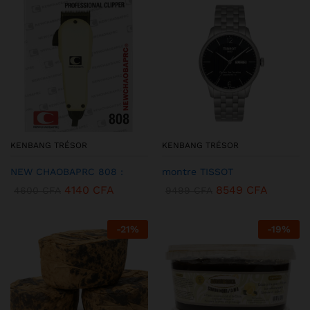
KENBANG TRÉSOR
KENBANG TRÉSOR
NEW CHAOBAPRC 808 :
montre TISSOT
4140
CFA
8549
CFA
4600
CFA
9499
CFA
-
21
%
-
19
%