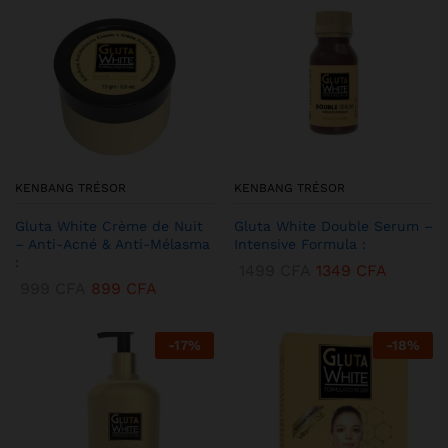
KENBANG TRÉSOR
KENBANG TRÉSOR
Gluta White Crème de Nuit
Gluta White Double Serum –
– Anti-Acné & Anti-Mélasma
Intensive Formula :
:
1499
CFA
1349
CFA
999
CFA
899
CFA
-
17
%
-
18
%