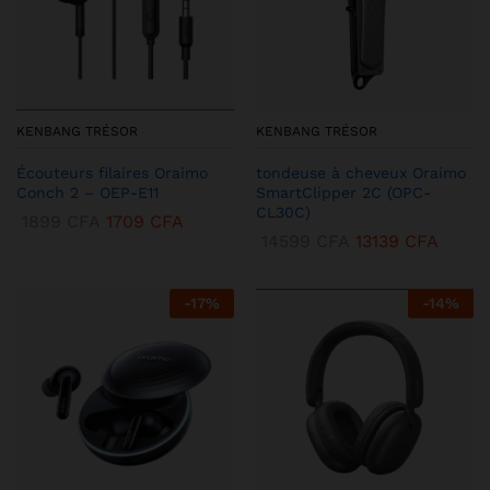
KENBANG TRÉSOR
KENBANG TRÉSOR
Écouteurs filaires Oraimo
tondeuse à cheveux Oraimo
Conch 2 – OEP-E11
SmartClipper 2C (OPC-
CL30C)
1899
CFA
1709
CFA
14599
CFA
13139
CFA
-
17
%
-
14
%