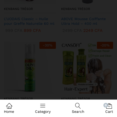
KENBANG TRÉSOR
KENBANG TRÉSOR
L’UODAIS Classic – Huile
ABOVE Mousse Coiffante
pour Greffe Naturelle 60 ml
Ultra Hold – 400 ml
999
CFA
899
CFA
2499
CFA
2249
CFA
-
30
%
-
20
%
KENBANG TRÉSOR
KENBANG TRÉSOR
0
DEQROY Olive Oil Mousse
Duo CANSoft Shampooing &
Home
Category
Search
Cart
Coiffante – Hold & Shine
Après-shampooing à l’Huile