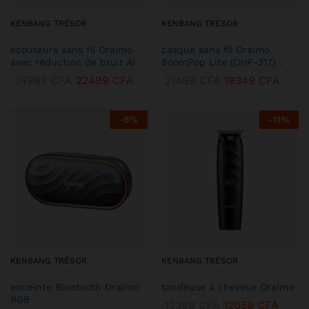
KENBANG TRÉSOR
KENBANG TRÉSOR
écouteurs sans fil Oraimo
casque sans fil Oraimo
avec réduction de bruit AI
BoomPop Lite (OHP-317) :
24999
CFA
22499
CFA
21499
CFA
19349
CFA
-
8
%
-
11
%
KENBANG TRÉSOR
KENBANG TRÉSOR
enceinte Bluetooth Oraimo
tondeuse à cheveux Oraimo
RGB
13399
CFA
12059
CFA