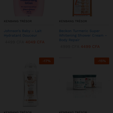
KENBANG TRÉSOR
KENBANG TRÉSOR
Johnson’s Baby – Lait
Beckon Turmeric Super
Hydratant Douceur
Whitening Shower Cream –
Body Repair
4499
CFA
4049
CFA
4999
CFA
4499
CFA
-
17
%
-
15
%
KENBANG TRÉSOR
KENBANG TRÉSOR