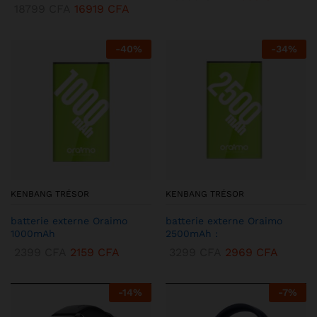
18799
CFA
16919
CFA
-
40
%
-
34
%
KENBANG TRÉSOR
KENBANG TRÉSOR
batterie externe Oraimo
batterie externe Oraimo
1000mAh
2500mAh :
2399
CFA
2159
CFA
3299
CFA
2969
CFA
-
14
%
-
7
%