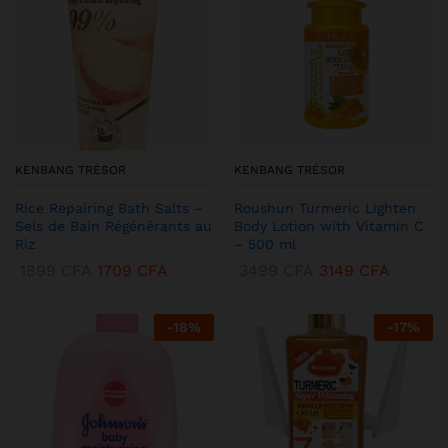
KENBANG TRÉSOR
KENBANG TRÉSOR
Rice Repairing Bath Salts –
Roushun Turmeric Lighten
Sels de Bain Régénérants au
Body Lotion with Vitamin C
Riz
– 500 ml
1899
CFA
1709
CFA
3499
CFA
3149
CFA
-
18
%
-
17
%