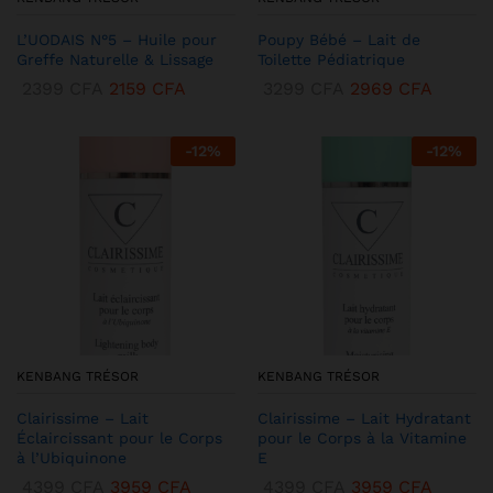
L’UODAIS N°5 – Huile pour
Poupy Bébé – Lait de
Greffe Naturelle & Lissage
Toilette Pédiatrique
2399
CFA
2159
CFA
3299
CFA
2969
CFA
-
12
%
-
12
%
KENBANG TRÉSOR
KENBANG TRÉSOR
Clairissime – Lait
Clairissime – Lait Hydratant
Éclaircissant pour le Corps
pour le Corps à la Vitamine
à l’Ubiquinone
E
4399
CFA
3959
CFA
4399
CFA
3959
CFA