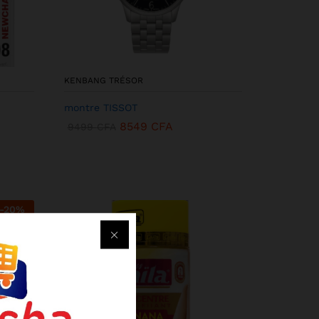
KENBANG TRÉSOR
montre TISSOT
8549
CFA
9499
CFA
-
20
%