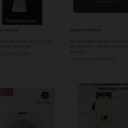
NG TRÉSOR
KENBANG TRÉSOR
’entraînement en silicone –
Kit de pulvérisation vernis pa
r Soft Hand (A)
aérographe – Beauty Airbrus
System :
4140
CFA
CFA
17280
CFA
19200
CFA