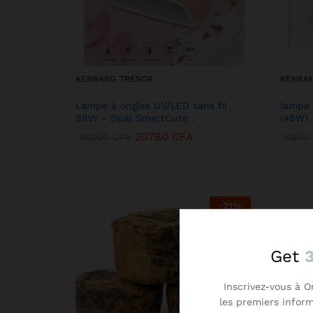
KENBANG TRÉSOR
KENBA
Lampe à ongles UV/LED sans fil
lampe 
96W – Dual SmartCure :
(48W)
30780
CFA
34200
CFA
11900
-
21
%
Get
Inscrivez-vous à O
les premiers infor