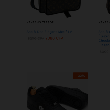
KENBANG TRÉSOR
KENBA
Sac à Dos Élégant Motif LV
Sac à 
Élégan
7380
CFA
8200
CFA
Checke
Elegan
8000
-
32
%