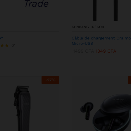
KENBANG TRÉSOR
AY
Câble de chargement Oraimo
Micro-USB
01
1499
CFA
1349
CFA
-
27
%