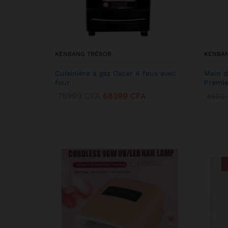
KENBANG TRÉSOR
KENBA
Cuisinière à gaz Oscar 4 feux avec
Main d
four :
Premie
75999
CFA
68399
CFA
4600