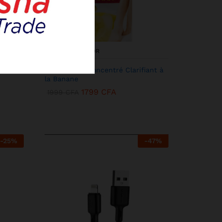
KENBANG TRÉSOR
acol
Miss Laila – Concentré Clarifiant à
la Banane
1799
CFA
1999
CFA
-
25
%
-
47
%