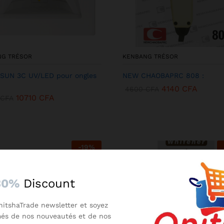
NG TRÉSOR
KENBANG TRÉSOR
SUN 3C UV/LED pour ongles
NEW CHAOBAPRC 808 :
4140
CFA
4600
CFA
10710
CFA
CFA
-
19
%
30%
Discount
nitshaTrade newsletter et soyez
més de nos nouveautés et de nos