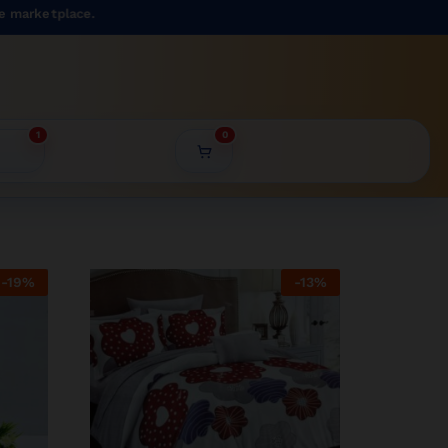
lace.
1
0
-
19
%
-
13
%