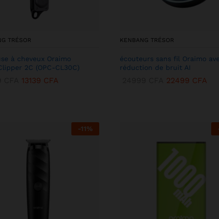
NG TRÉSOR
KENBANG TRÉSOR
se à cheveux Oraimo
écouteurs sans fil Oraimo av
lipper 2C (OPC-CL30C)
réduction de bruit AI
9
CFA
13139
CFA
24999
CFA
22499
CFA
-
11
%