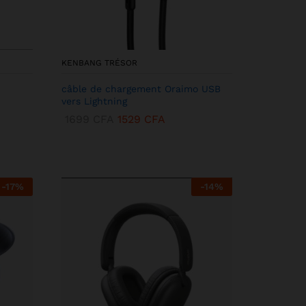
KENBANG TRÉSOR
câble de chargement Oraimo USB
vers Lightning
1699
CFA
1529
CFA
-
17
%
-
14
%