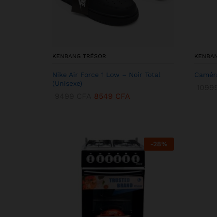
KENBANG TRÉSOR
KENBA
Nike Air Force 1 Low – Noir Total
Caméra
(Unisexe)
1099
9499
CFA
8549
CFA
-
28
%