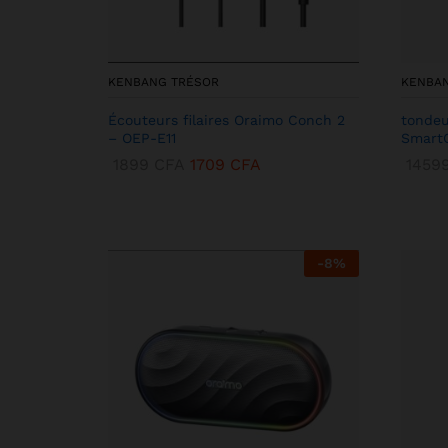
KENBANG TRÉSOR
KENBA
Écouteurs filaires Oraimo Conch 2
tondeu
– OEP-E11
SmartC
1899
CFA
1709
CFA
1459
-
8
%