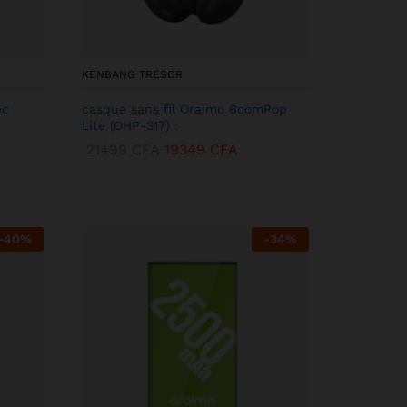
KENBANG TRÉSOR
ec
casque sans fil Oraimo BoomPop
Lite (OHP-317) :
21499
CFA
19349
CFA
-
40
%
-
34
%