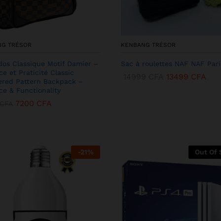
NG TRÉSOR
KENBANG TRÉSOR
dos Classique Motif Damier –
Sac à roulettes NAF NAF Pari
ce et Praticité Classic
14999
CFA
13499
CFA
red Pattern Backpack –
ce & Functionality
7200
CFA
CFA
-
21
%
Out Of 