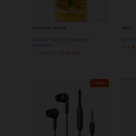
KENBANG TRÉSOR
ABDEL
Extrain Fruits – Concentré
TESTP
Gommant
2499
CFA
2249
CFA
Note
5.00
sur 5
-
24
%