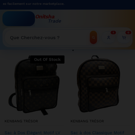
ent sur notre marketplace.
Onitsha
Trade
WELCOME TO ONITSHATRADE ONLINE SHOP
1
0
Recherche
Shop
Out Of Stock
KENBANG TRÉSOR
KENBANG TRÉSOR
Sac à Dos Élégant Motif LV
Sac à dos Classique Motif