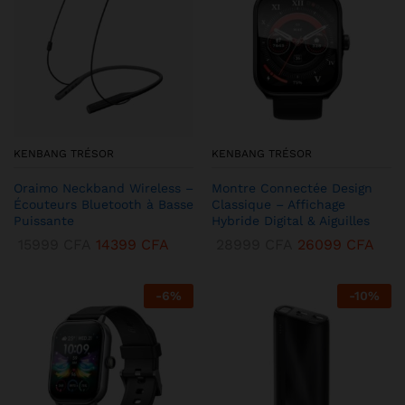
KENBANG TRÉSOR
KENBANG TRÉSOR
Oraimo Neckband Wireless –
Montre Connectée Design
Écouteurs Bluetooth à Basse
Classique – Affichage
Puissante
Hybride Digital & Aiguilles
15999
CFA
14399
CFA
28999
CFA
26099
CFA
-
6
%
-
10
%