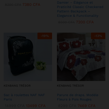
Damier – Élégance et
7380
CFA
8200
CFA
Praticité Classic Checkered
Pattern Backpack –
Elegance & Functionality
7200
CFA
8000
CFA
-
19
%
-
13
%
KENBANG TRÉSOR
KENBANG TRÉSOR
Sac à roulettes NAF NAF
Parure de draps. Modèle
Paris
Fleurs à Pois Rouges
14999
CFA
13499
CFA
8299
CFA
7469
CFA