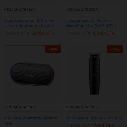
KENBANG TRÉSOR
KENBANG TRÉSOR
écouteurs sans fil Oraimo
casque sans fil Oraimo
avec réduction de bruit AI
BoomPop Lite (OHP-317) :
24999
CFA
22499
CFA
21499
CFA
19349
CFA
-
8
%
-
11
%
KENBANG TRÉSOR
KENBANG TRÉSOR
enceinte Bluetooth Oraimo
tondeuse à cheveux Oraimo
RGB
13399
CFA
12059
CFA