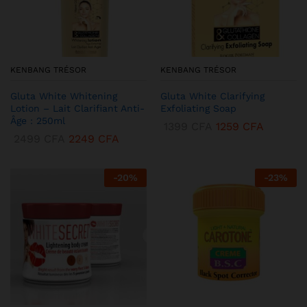
KENBANG TRÉSOR
KENBANG TRÉSOR
Gluta White Whitening
Gluta White Clarifying
Lotion – Lait Clarifiant Anti-
Exfoliating Soap
Âge : 250ml
1399
CFA
1259
CFA
2499
CFA
2249
CFA
-
20
%
-
23
%