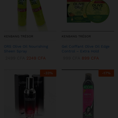
KENBANG TRÉSOR
KENBANG TRÉSOR
ORS Olive Oil Nourishing
Gel Coiffant Olive Oil Edge
Sheen Spray
Control – Extra Hold
2499
CFA
2249
CFA
999
CFA
899
CFA
-
33
%
-
17
%