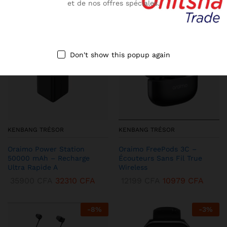
et de nos offres spéciales.
-
10
%
-
13
%
Don't show this popup again
KENBANG TRÉSOR
KENBANG TRÉSOR
Oraimo Power Station
Oraimo FreePods 3C –
50000 mAh – Recharge
Écouteurs Sans Fil True
Ultra Rapide A
Wireless
35900
CFA
32310
CFA
12199
CFA
10979
CFA
-
8
%
-
3
%