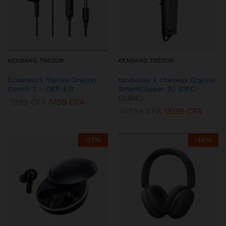
KENBANG TRÉSOR
KENBANG TRÉSOR
Écouteurs filaires Oraimo
tondeuse à cheveux Oraimo
Conch 2 – OEP-E11
SmartClipper 2C (OPC-
CL30C)
1899
CFA
1709
CFA
14599
CFA
13139
CFA
-
17
%
-
14
%