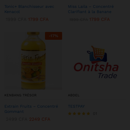
Tonic+ Blanchisseur avec
Miss Laila – Concentré
Kenacol
Clarifiant à la Banane
1999
CFA
1799
CFA
1799
CFA
1999
CFA
-
17
%
KENBANG TRÉSOR
ABDEL
Extrain Fruits – Concentré
TESTPAY
Gommant
01
2499
CFA
2249
CFA
Note
5.00
sur 5