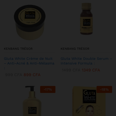
KENBANG TRÉSOR
KENBANG TRÉSOR
Gluta White Crème de Nuit
Gluta White Double Serum –
– Anti-Acné & Anti-Mélasma
Intensive Formula :
:
1499
CFA
1349
CFA
999
CFA
899
CFA
-
17
%
-
18
%