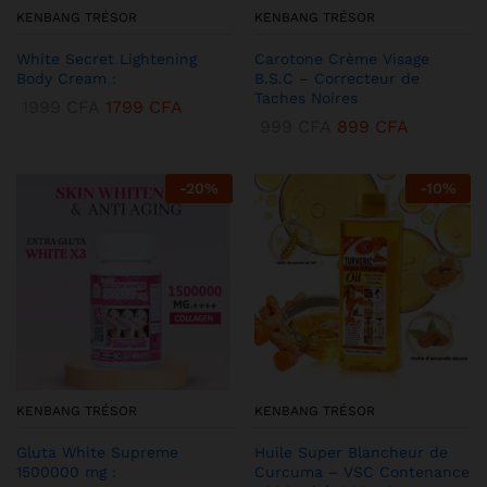
KENBANG TRÉSOR
KENBANG TRÉSOR
White Secret Lightening
Carotone Crème Visage
Body Cream :
B.S.C – Correcteur de
Taches Noires
1999
CFA
1799
CFA
999
CFA
899
CFA
-
20
%
-
10
%
KENBANG TRÉSOR
KENBANG TRÉSOR
Gluta White Supreme
Huile Super Blancheur de
1500000 mg :
Curcuma – VSC Contenance