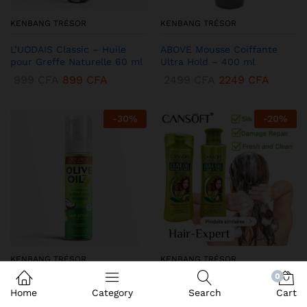
KENBANG TRÉSOR
KENBANG TRÉSOR
L’UODAIS Classic – Huile
ABOVE Mousse Coiffante
pour Greffe Naturelle 60 ml
Ultra Hold – 400 ml
999
CFA
899
CFA
2499
CFA
2249
CFA
-
30
%
-
20
%
KENBANG TRÉSOR
KENBANG TRÉSOR
0
DEQROY Olive Oil Mousse
Duo CANSoft Shampooing &
Home
Category
Search
Cart
Coiffante – Hold & Shine
Après-shampooing à l’Huile