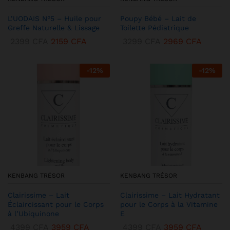
L’UODAIS N°5 – Huile pour
Poupy Bébé – Lait de
Greffe Naturelle & Lissage
Toilette Pédiatrique
2399
CFA
2159
CFA
3299
CFA
2969
CFA
-
12
%
-
12
%
KENBANG TRÉSOR
KENBANG TRÉSOR
Clairissime – Lait
Clairissime – Lait Hydratant
Éclaircissant pour le Corps
pour le Corps à la Vitamine
à l’Ubiquinone
E
4399
CFA
3959
CFA
4399
CFA
3959
CFA