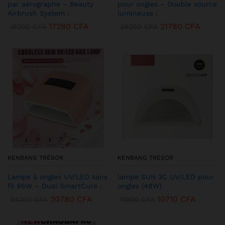
par aérographe – Beauty
pour ongles – Double source
Airbrush System :
lumineuse :
17280
CFA
21780
CFA
19200
CFA
24200
CFA
KENBANG TRÉSOR
KENBANG TRÉSOR
Lampe à ongles UV/LED sans
lampe SUN 3C UV/LED pour
fil 96W – Dual SmartCure :
ongles (48W)
30780
CFA
10710
CFA
34200
CFA
11900
CFA