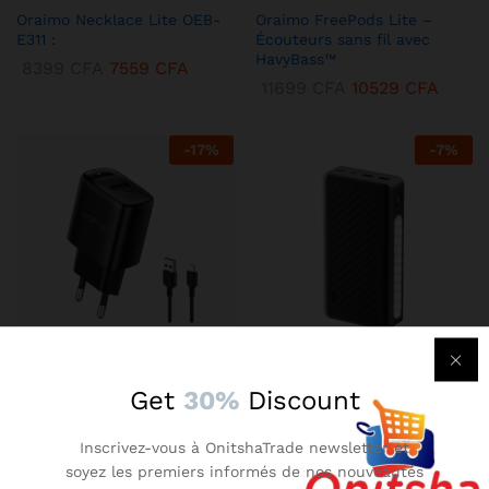
Oraimo Necklace Lite OEB-
Oraimo FreePods Lite –
E311 :
Écouteurs sans fil avec
HavyBass™
8399
CFA
7559
CFA
11699
CFA
10529
CFA
-
17
%
-
7
%
KENBANG TRÉSOR
KENBANG TRÉSOR
Get
30%
Discount
Chargeur Mural Oraimo 2A –
Oraimo Traveler 3 Lit –
Compact avec Technologie
Batterie Externe 27000 mAh
Inscrivez-vous à OnitshaTrade newsletter et
AniFast™
Ultra-Puissante
soyez les premiers informés de nos nouveautés
2899
CFA
2609
CFA
14899
CFA
13409
CFA