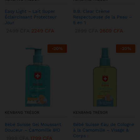
Easy Light – Lait Super
B.B. Clear Crème
Éclaircissant Protecteur
Respectueuse de la Peau –
Jour
5 en 1
2499
CFA
2249
CFA
2899
CFA
2609
CFA
-
20
%
-
20
%
KENBANG TRÉSOR
KENBANG TRÉSOR
Bébé Suisse Gel Moussant
Bébé Suisse Eau de Cologne
Douceur – Camomille BIO
à la Camomille – Visage &
Corps :
1999
CFA
1799
CFA