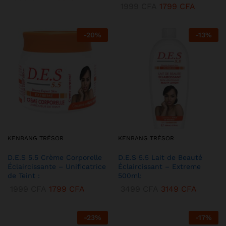
1999
CFA
1799
CFA
-
20
%
-
13
%
KENBANG TRÉSOR
KENBANG TRÉSOR
D.E.S 5.5 Crème Corporelle
D.E.S 5.5 Lait de Beauté
Éclaircissante – Unificatrice
Éclaircissant – Extreme
de Teint :
500ml:
1999
CFA
1799
CFA
3499
CFA
3149
CFA
-
23
%
-
17
%