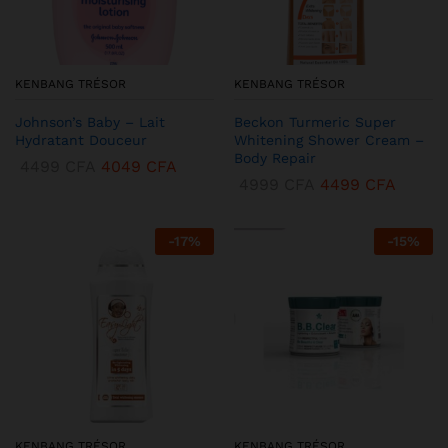
KENBANG TRÉSOR
KENBANG TRÉSOR
Johnson’s Baby – Lait
Beckon Turmeric Super
Hydratant Douceur
Whitening Shower Cream –
Body Repair
4499
CFA
4049
CFA
4999
CFA
4499
CFA
-
17
%
-
15
%
KENBANG TRÉSOR
KENBANG TRÉSOR