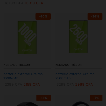
18799
CFA
16919
CFA
-
40
%
-
34
%
KENBANG TRÉSOR
KENBANG TRÉSOR
batterie externe Oraimo
batterie externe Oraimo
1000mAh
2500mAh :
2399
CFA
2159
CFA
3299
CFA
2969
CFA
-
14
%
-
7
%