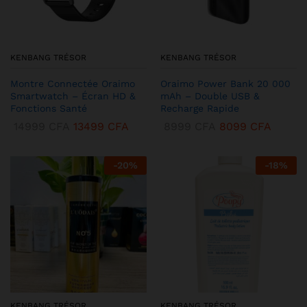
KENBANG TRÉSOR
KENBANG TRÉSOR
Montre Connectée Oraimo
Oraimo Power Bank 20 000
Smartwatch – Écran HD &
mAh – Double USB &
Fonctions Santé
Recharge Rapide
14999
CFA
13499
CFA
8999
CFA
8099
CFA
-
20
%
-
18
%
KENBANG TRÉSOR
KENBANG TRÉSOR