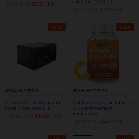
: 200 ml / 1000 ml
5999
CFA
5399
CFA
9499
CFA
8549
CFA
-
17
%
-
18
%
KENBANG TRÉSOR
KENBANG TRÉSOR
Armoire Murale Réseau 6U –
WellBody Gummies Vitamine
Porte Vitrée avec Clé
C – Renforcement
Immunitaire
49899
CFA
44909
CFA
5499
CFA
4949
CFA