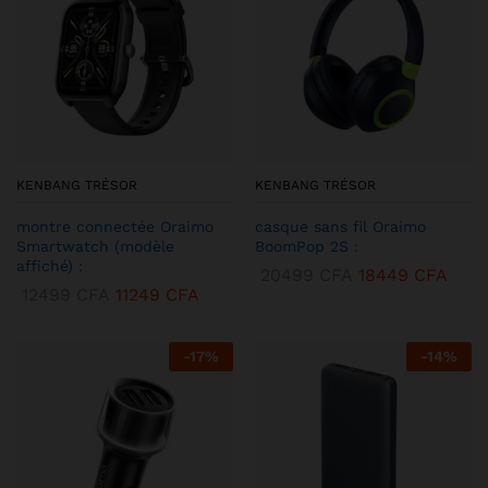
KENBANG TRÉSOR
KENBANG TRÉSOR
montre connectée Oraimo
casque sans fil Oraimo
Smartwatch (modèle
BoomPop 2S :
affiché) :
20499
CFA
18449
CFA
12499
CFA
11249
CFA
-
17
%
-
14
%