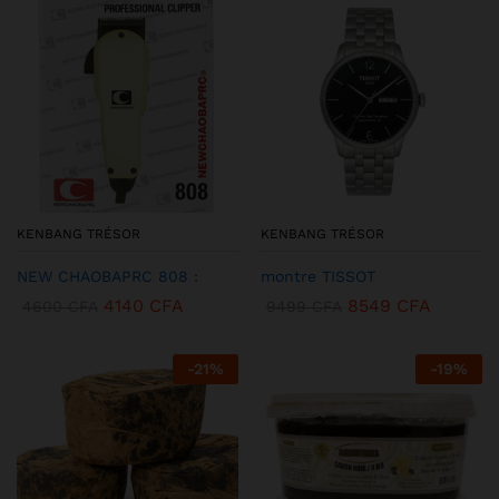
KENBANG TRÉSOR
KENBANG TRÉSOR
NEW CHAOBAPRC 808 :
montre TISSOT
4140
CFA
8549
CFA
4600
CFA
9499
CFA
-
21
%
-
19
%