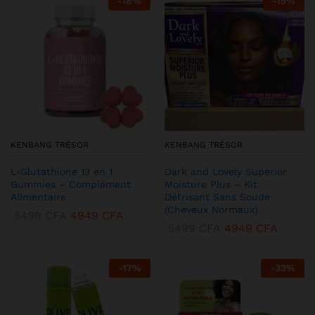
-
18
%
-
15
%
KENBANG TRÉSOR
KENBANG TRÉSOR
L-Glutathione 13 en 1
Dark and Lovely Superior
Gummies – Complément
Moisture Plus – Kit
Alimentaire
Défrisant Sans Soude
(Cheveux Normaux)
5499
CFA
4949
CFA
5499
CFA
4949
CFA
-
17
%
-
33
%