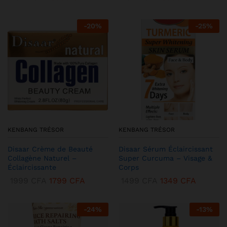
-
20
%
-
25
%
KENBANG TRÉSOR
KENBANG TRÉSOR
Disaar Crème de Beauté
Disaar Sérum Éclaircissant
Collagène Naturel –
Super Curcuma – Visage &
Éclaircissante
Corps
1999
CFA
1799
CFA
1499
CFA
1349
CFA
-
24
%
-
13
%