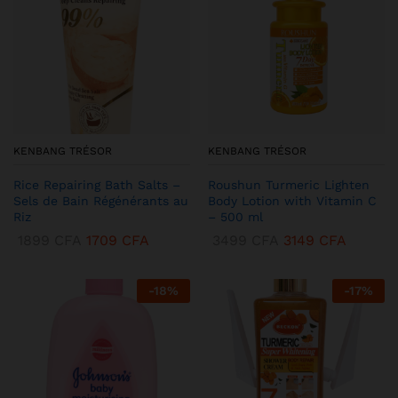
KENBANG TRÉSOR
KENBANG TRÉSOR
Rice Repairing Bath Salts –
Roushun Turmeric Lighten
Sels de Bain Régénérants au
Body Lotion with Vitamin C
Riz
– 500 ml
1899
CFA
1709
CFA
3499
CFA
3149
CFA
-
18
%
-
17
%