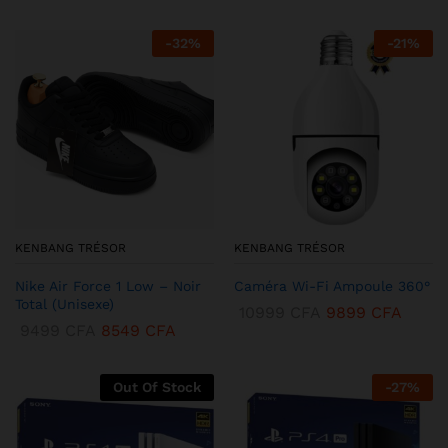
-
32
%
-
21
%
KENBANG TRÉSOR
KENBANG TRÉSOR
Nike Air Force 1 Low – Noir
Caméra Wi-Fi Ampoule 360°
Total (Unisexe)
10999
CFA
9899
CFA
9499
CFA
8549
CFA
Out Of Stock
-
27
%