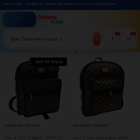
 Achetez et vendez facilement sur notre marketplace.
Onitsha
Trade
WELCOME TO ONITSHATRADE ONLINE SHOP
1
0
Recherche
Shop
Out Of Stock
KENBANG TRÉSOR
KENBANG TRÉSOR
Sac à Dos Élégant Motif LV
Sac à dos Classique Motif