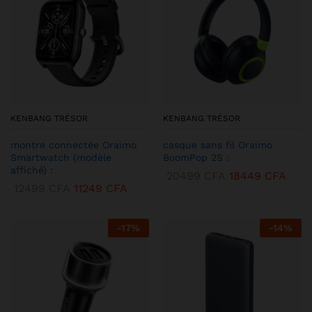
KENBANG TRÉSOR
KENBANG TRÉSOR
montre connectée Oraimo
casque sans fil Oraimo
Smartwatch (modèle
BoomPop 2S :
affiché) :
20499
CFA
18449
CFA
12499
CFA
11249
CFA
-
17
%
-
14
%