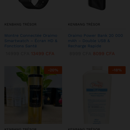
KENBANG TRÉSOR
KENBANG TRÉSOR
Montre Connectée Oraimo
Oraimo Power Bank 20 000
Smartwatch – Écran HD &
mAh – Double USB &
Fonctions Santé
Recharge Rapide
14999
CFA
13499
CFA
8999
CFA
8099
CFA
-
20
%
-
18
%
KENBANG TRÉSOR
KENBANG TRÉSOR