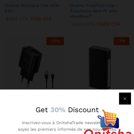
Oraimo Necklace Lite OEB-
Oraimo FreePods Lite –
E311 :
Écouteurs sans fil avec
HavyBass™
8399
CFA
7559
CFA
11699
CFA
10529
CFA
-
17
%
-
7
%
KENBANG TRÉSOR
KENBANG TRÉSOR
Get
30%
Discount
Chargeur Mural Oraimo 2A –
Oraimo Traveler 3 Lit –
Compact avec Technologie
Batterie Externe 27000 mAh
Inscrivez-vous à OnitshaTrade newsletter et
AniFast™
Ultra-Puissante
soyez les premiers informés de nos nouveautés
2899
CFA
2609
CFA
14899
CFA
13409
CFA