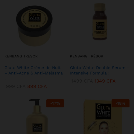
KENBANG TRÉSOR
KENBANG TRÉSOR
Gluta White Crème de Nuit
Gluta White Double Serum –
– Anti-Acné & Anti-Mélasma
Intensive Formula :
:
1499
CFA
1349
CFA
999
CFA
899
CFA
-
17
%
-
18
%