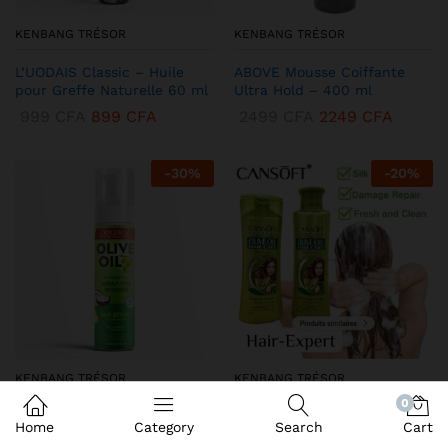
KENBANG TRÉSOR
KENBANG TRÉSOR
L’UODAIS Classic – Huile
ABOVE Mousse Coiffante
pour Greffe Naturelle 60 ml
Ultra Hold – 400 ml
999
CFA
899
CFA
2499
CFA
2249
CFA
-
30
%
-
20
%
KENBANG TRÉSOR
KENBANG TRÉSOR
0
DEQROY Olive Oil Mousse
Duo CANSoft Shampooing &
Home
Category
Search
Cart
Coiffante – Hold & Shine
Après-shampooing à l’Huile