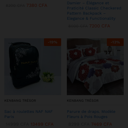
Damier – Élégance et
7380
CFA
8200
CFA
Praticité Classic Checkered
Pattern Backpack –
Elegance & Functionality
7200
CFA
8000
CFA
-
19
%
-
13
%
KENBANG TRÉSOR
KENBANG TRÉSOR
Sac à roulettes NAF NAF
Parure de draps. Modèle
Paris
Fleurs à Pois Rouges
14999
CFA
13499
CFA
8299
CFA
7469
CFA