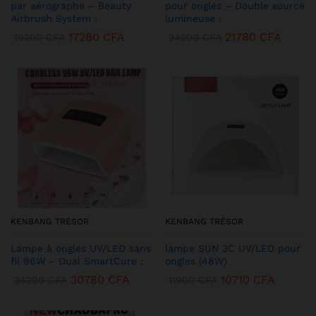
par aérographe – Beauty
pour ongles – Double source
Airbrush System :
lumineuse :
17280
CFA
21780
CFA
19200
CFA
24200
CFA
KENBANG TRÉSOR
KENBANG TRÉSOR
Lampe à ongles UV/LED sans
lampe SUN 3C UV/LED pour
fil 96W – Dual SmartCure :
ongles (48W)
30780
CFA
10710
CFA
34200
CFA
11900
CFA