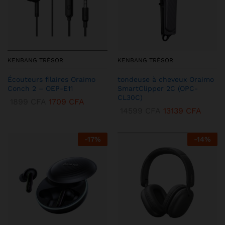
KENBANG TRÉSOR
KENBANG TRÉSOR
Écouteurs filaires Oraimo
tondeuse à cheveux Oraimo
Conch 2 – OEP-E11
SmartClipper 2C (OPC-
CL30C)
1899
CFA
1709
CFA
14599
CFA
13139
CFA
-
17
%
-
14
%