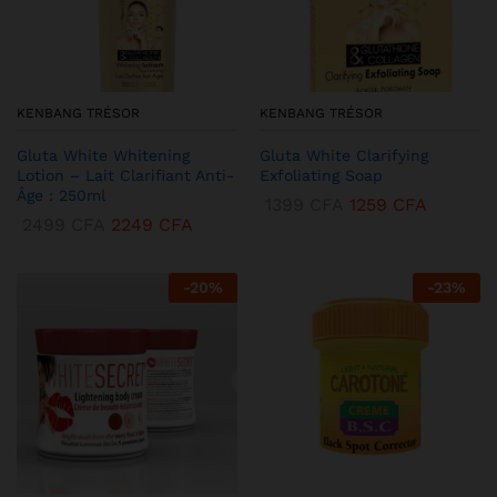
KENBANG TRÉSOR
KENBANG TRÉSOR
Gluta White Whitening
Gluta White Clarifying
Lotion – Lait Clarifiant Anti-
Exfoliating Soap
Âge : 250ml
1399
CFA
1259
CFA
2499
CFA
2249
CFA
-
20
%
-
23
%