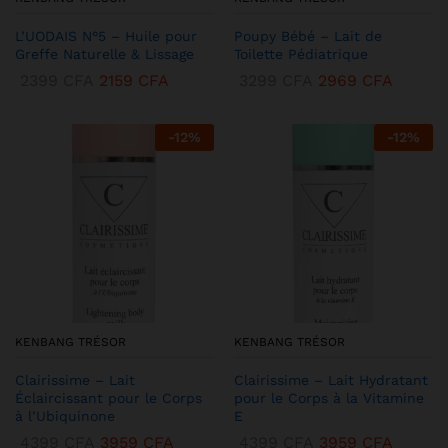
L’UODAIS N°5 – Huile pour
Poupy Bébé – Lait de
Greffe Naturelle & Lissage
Toilette Pédiatrique
2399
CFA
2159
CFA
3299
CFA
2969
CFA
-
12
%
-
12
%
KENBANG TRÉSOR
KENBANG TRÉSOR
Clairissime – Lait
Clairissime – Lait Hydratant
Éclaircissant pour le Corps
pour le Corps à la Vitamine
à l’Ubiquinone
E
4399
CFA
3959
CFA
4399
CFA
3959
CFA