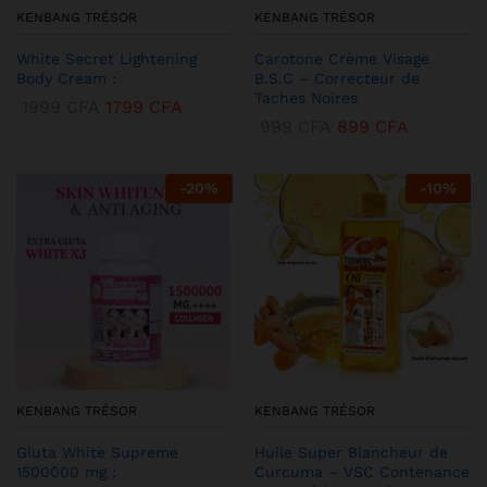
KENBANG TRÉSOR
KENBANG TRÉSOR
White Secret Lightening
Carotone Crème Visage
Body Cream :
B.S.C – Correcteur de
Taches Noires
1999
CFA
1799
CFA
999
CFA
899
CFA
-
20
%
-
10
%
KENBANG TRÉSOR
KENBANG TRÉSOR
Gluta White Supreme
Huile Super Blancheur de
1500000 mg :
Curcuma – VSC Contenance