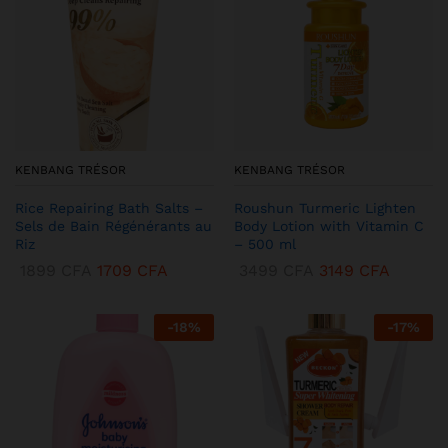
KENBANG TRÉSOR
KENBANG TRÉSOR
Rice Repairing Bath Salts –
Roushun Turmeric Lighten
Sels de Bain Régénérants au
Body Lotion with Vitamin C
Riz
– 500 ml
1899
CFA
1709
CFA
3499
CFA
3149
CFA
-
18
%
-
17
%