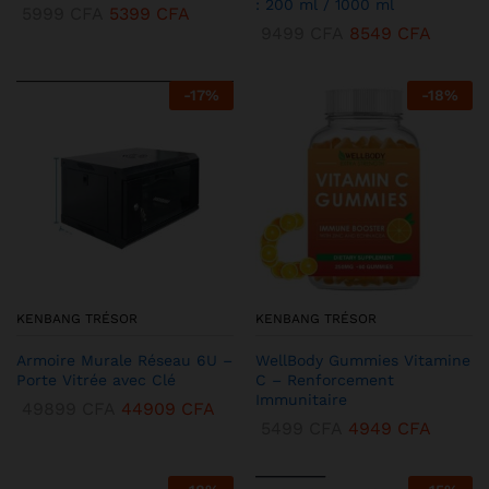
: 200 ml / 1000 ml
5999
CFA
5399
CFA
9499
CFA
8549
CFA
-
17
%
-
18
%
KENBANG TRÉSOR
KENBANG TRÉSOR
Armoire Murale Réseau 6U –
WellBody Gummies Vitamine
Porte Vitrée avec Clé
C – Renforcement
Immunitaire
49899
CFA
44909
CFA
5499
CFA
4949
CFA