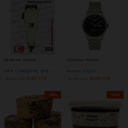
KENBANG TRÉSOR
KENBANG TRÉSOR
NEW CHAOBAPRC 808 :
montre TISSOT
4140
CFA
8549
CFA
4600
CFA
9499
CFA
-
21
%
-
19
%