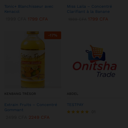
Tonic+ Blanchisseur avec
Miss Laila – Concentré
Kenacol
Clarifiant à la Banane
1999
CFA
1799
CFA
1799
CFA
1999
CFA
-
17
%
KENBANG TRÉSOR
ABDEL
Extrain Fruits – Concentré
TESTPAY
Gommant
01
2499
CFA
2249
CFA
Note
5.00
sur 5