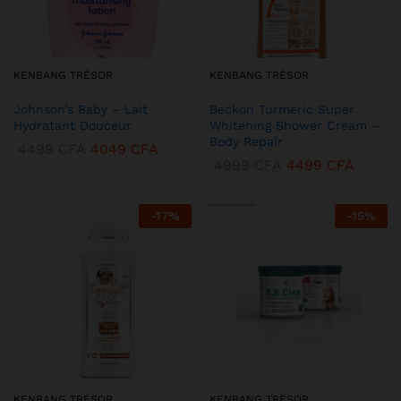
KENBANG TRÉSOR
KENBANG TRÉSOR
Johnson’s Baby – Lait
Beckon Turmeric Super
Hydratant Douceur
Whitening Shower Cream –
Body Repair
4499
CFA
4049
CFA
4999
CFA
4499
CFA
-
17
%
-
15
%
KENBANG TRÉSOR
KENBANG TRÉSOR