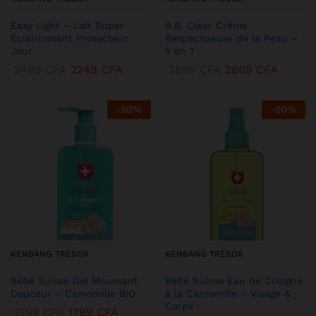
Easy Light – Lait Super
B.B. Clear Crème
Éclaircissant Protecteur
Respectueuse de la Peau –
Jour
5 en 1
2499
CFA
2249
CFA
2899
CFA
2609
CFA
-
20
%
-
20
%
KENBANG TRÉSOR
KENBANG TRÉSOR
Bébé Suisse Gel Moussant
Bébé Suisse Eau de Cologne
Douceur – Camomille BIO
à la Camomille – Visage &
Corps :
1999
CFA
1799
CFA