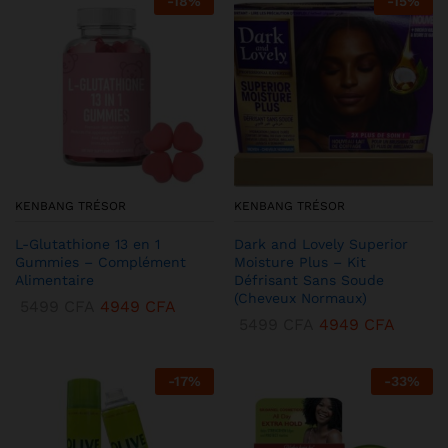
-
18
%
-
15
%
KENBANG TRÉSOR
KENBANG TRÉSOR
L-Glutathione 13 en 1
Dark and Lovely Superior
Gummies – Complément
Moisture Plus – Kit
Alimentaire
Défrisant Sans Soude
(Cheveux Normaux)
5499
CFA
4949
CFA
5499
CFA
4949
CFA
-
17
%
-
33
%