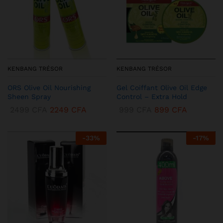
KENBANG TRÉSOR
KENBANG TRÉSOR
ORS Olive Oil Nourishing
Gel Coiffant Olive Oil Edge
Sheen Spray
Control – Extra Hold
2499
CFA
2249
CFA
999
CFA
899
CFA
-
33
%
-
17
%