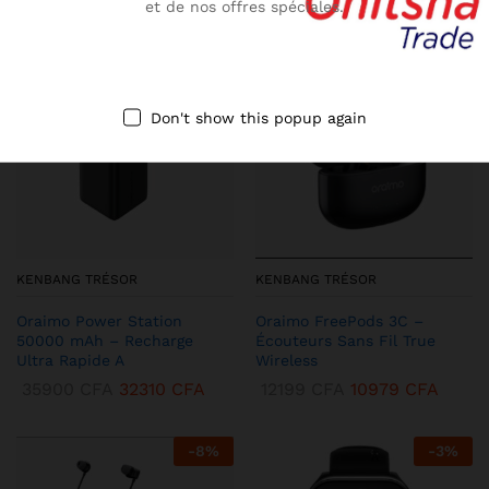
et de nos offres spéciales.
-
10
%
-
13
%
Don't show this popup again
KENBANG TRÉSOR
KENBANG TRÉSOR
Oraimo Power Station
Oraimo FreePods 3C –
50000 mAh – Recharge
Écouteurs Sans Fil True
Ultra Rapide A
Wireless
35900
CFA
32310
CFA
12199
CFA
10979
CFA
-
8
%
-
3
%