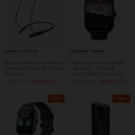
KENBANG TRÉSOR
KENBANG TRÉSOR
Oraimo Neckband Wireless –
Montre Connectée Design
Écouteurs Bluetooth à Basse
Classique – Affichage
Puissante
Hybride Digital & Aiguilles
15999
CFA
14399
CFA
28999
CFA
26099
CFA
-
6
%
-
10
%