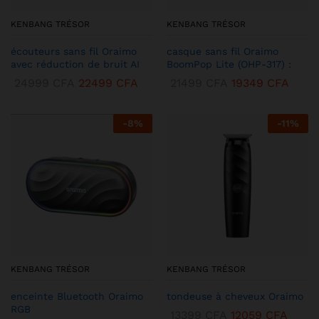
KENBANG TRÉSOR
KENBANG TRÉSOR
écouteurs sans fil Oraimo
casque sans fil Oraimo
avec réduction de bruit AI
BoomPop Lite (OHP-317) :
24999
CFA
22499
CFA
21499
CFA
19349
CFA
-
8
%
-
11
%
KENBANG TRÉSOR
KENBANG TRÉSOR
enceinte Bluetooth Oraimo
tondeuse à cheveux Oraimo
RGB
13399
CFA
12059
CFA