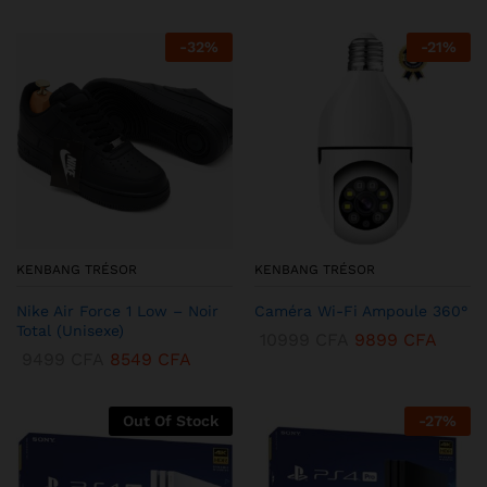
-
32
%
-
21
%
KENBANG TRÉSOR
KENBANG TRÉSOR
Nike Air Force 1 Low – Noir
Caméra Wi-Fi Ampoule 360°
Total (Unisexe)
10999
CFA
9899
CFA
9499
CFA
8549
CFA
Out Of Stock
-
27
%