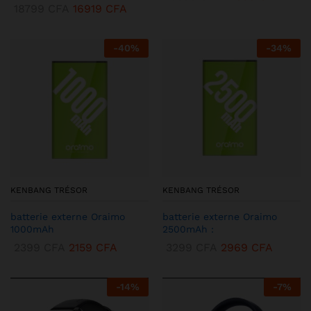
18799
CFA
16919
CFA
-
40
%
-
34
%
KENBANG TRÉSOR
KENBANG TRÉSOR
batterie externe Oraimo
batterie externe Oraimo
1000mAh
2500mAh :
2399
CFA
2159
CFA
3299
CFA
2969
CFA
-
14
%
-
7
%