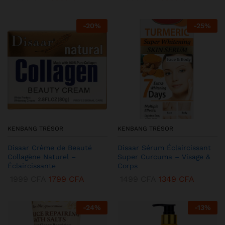
-
20
%
-
25
%
KENBANG TRÉSOR
KENBANG TRÉSOR
Disaar Crème de Beauté
Disaar Sérum Éclaircissant
Collagène Naturel –
Super Curcuma – Visage &
Éclaircissante
Corps
1999
CFA
1799
CFA
1499
CFA
1349
CFA
-
24
%
-
13
%