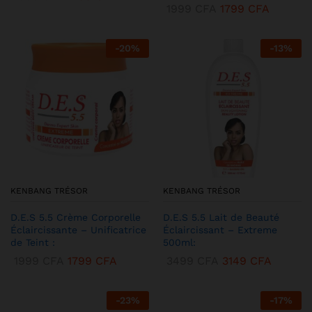
1999
CFA
1799
CFA
-
20
%
-
13
%
KENBANG TRÉSOR
KENBANG TRÉSOR
D.E.S 5.5 Crème Corporelle
D.E.S 5.5 Lait de Beauté
Éclaircissante – Unificatrice
Éclaircissant – Extreme
de Teint :
500ml:
1999
CFA
1799
CFA
3499
CFA
3149
CFA
-
23
%
-
17
%