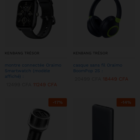
KENBANG TRÉSOR
KENBANG TRÉSOR
montre connectée Oraimo
casque sans fil Oraimo
Smartwatch (modèle
BoomPop 2S :
affiché) :
20499
CFA
18449
CFA
12499
CFA
11249
CFA
-
17
%
-
14
%