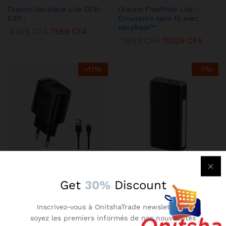
Oraimo Necklace Lite OEB-
Oraimo FreePods Lite –
E311 :
Écouteurs sans fil avec
HavyBass™
8399
CFA
7559
CFA
11699
CFA
10529
CFA
-
17
%
-
7
%
KENBANG TRÉSOR
KENBANG TRÉSOR
Get
30%
Discount
Chargeur Mural Oraimo 2A –
Oraimo Traveler 3 Lit –
Compact avec Technologie
Batterie Externe 27000 mAh
Inscrivez-vous à OnitshaTrade newsletter et
AniFast™
Ultra-Puissante
soyez les premiers informés de nos nouveautés
2899
CFA
2609
CFA
14899
CFA
13409
CFA