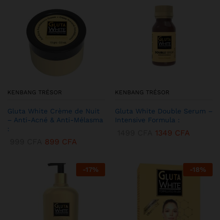
KENBANG TRÉSOR
KENBANG TRÉSOR
Gluta White Crème de Nuit
Gluta White Double Serum –
– Anti-Acné & Anti-Mélasma
Intensive Formula :
:
1499
CFA
1349
CFA
999
CFA
899
CFA
-
17
%
-
18
%