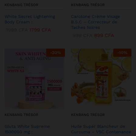
KENBANG TRÉSOR
KENBANG TRÉSOR
White Secret Lightening
Carotone Crème Visage
Body Cream :
B.S.C – Correcteur de
Taches Noires
1999
CFA
1799
CFA
999
CFA
899
CFA
-
20
%
-
10
%
KENBANG TRÉSOR
KENBANG TRÉSOR
Gluta White Supreme
Huile Super Blancheur de
1500000 mg :
Curcuma – VSC Contenance