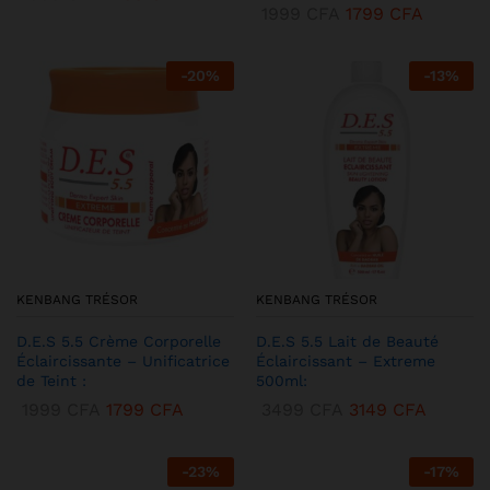
1999
CFA
1799
CFA
-
20
%
-
13
%
KENBANG TRÉSOR
KENBANG TRÉSOR
D.E.S 5.5 Crème Corporelle
D.E.S 5.5 Lait de Beauté
Éclaircissante – Unificatrice
Éclaircissant – Extreme
de Teint :
500ml:
1999
CFA
1799
CFA
3499
CFA
3149
CFA
-
23
%
-
17
%