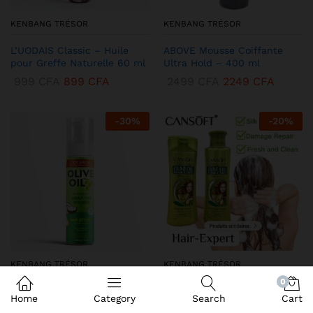
KENBANG TRÉSOR
KENBANG TRÉSOR
L’UODAIS Classic – Huile
ABOVE Mousse Coiffante
pour Greffe Naturelle 60 ml
Ultra Hold – 400 ml
999
CFA
899
CFA
2499
CFA
2249
CFA
-
30
%
-
20
%
KENBANG TRÉSOR
KENBANG TRÉSOR
0
DEQROY Olive Oil Mousse
Duo CANSoft Shampooing &
Home
Category
Search
Cart
Coiffante – Hold & Shine
Après-shampooing à l’Huile