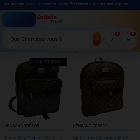
 Trade - Achetez et vendez facilement sur notre marketplace.
Onitsha
Trade
WELCOME TO ONITSHATRADE ONLINE SHOP
1
0
Recherche
Shop
Out Of Stock
KENBANG TRÉSOR
KENBANG TRÉSOR
Sac à Dos Élégant Motif LV
Sac à dos Classique Motif