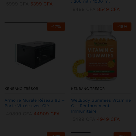
: 200 ml / 1000 ml
5999
CFA
5399
CFA
9499
CFA
8549
CFA
-
17
%
-
18
%
KENBANG TRÉSOR
KENBANG TRÉSOR
Armoire Murale Réseau 6U –
WellBody Gummies Vitamine
Porte Vitrée avec Clé
C – Renforcement
Immunitaire
49899
CFA
44909
CFA
5499
CFA
4949
CFA