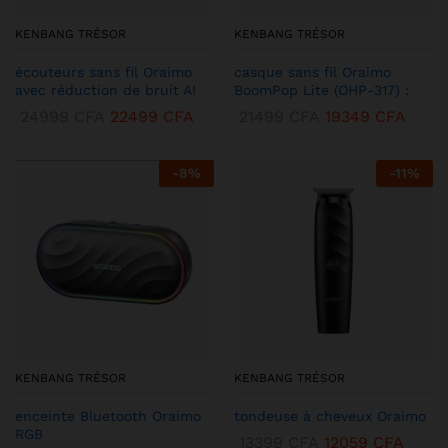
KENBANG TRÉSOR
KENBANG TRÉSOR
écouteurs sans fil Oraimo
casque sans fil Oraimo
avec réduction de bruit AI
BoomPop Lite (OHP-317) :
24999
CFA
22499
CFA
21499
CFA
19349
CFA
-
8
%
-
11
%
KENBANG TRÉSOR
KENBANG TRÉSOR
enceinte Bluetooth Oraimo
tondeuse à cheveux Oraimo
RGB
13399
CFA
12059
CFA