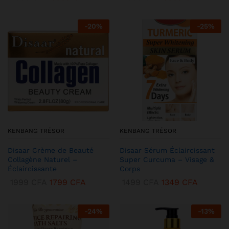
-
20
%
-
25
%
KENBANG TRÉSOR
KENBANG TRÉSOR
Disaar Crème de Beauté
Disaar Sérum Éclaircissant
Collagène Naturel –
Super Curcuma – Visage &
Éclaircissante
Corps
1999
CFA
1799
CFA
1499
CFA
1349
CFA
-
24
%
-
13
%