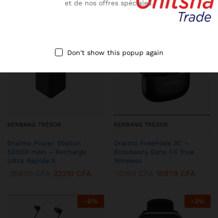
et de nos offres spéciales.
-
10
%
-
13
%
Don't show this popup again
KENBANG TRÉSOR
KENBANG TRÉSOR
Oraimo Power Station
Oraimo FreePods 3C –
50000 mAh – Recharge
Écouteurs Sans Fil True
Ultra Rapide A
Wireless
35900
CFA
32310
CFA
12199
CFA
10979
CFA
-
8
%
-
3
%