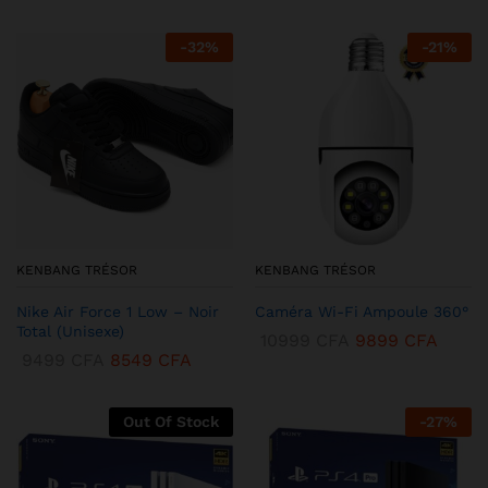
-
32
%
-
21
%
KENBANG TRÉSOR
KENBANG TRÉSOR
Nike Air Force 1 Low – Noir
Caméra Wi-Fi Ampoule 360°
Total (Unisexe)
10999
CFA
9899
CFA
9499
CFA
8549
CFA
Out Of Stock
-
27
%