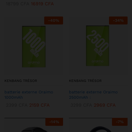
18799
CFA
16919
CFA
-
40
%
-
34
%
KENBANG TRÉSOR
KENBANG TRÉSOR
batterie externe Oraimo
batterie externe Oraimo
1000mAh
2500mAh :
2399
CFA
2159
CFA
3299
CFA
2969
CFA
-
14
%
-
7
%