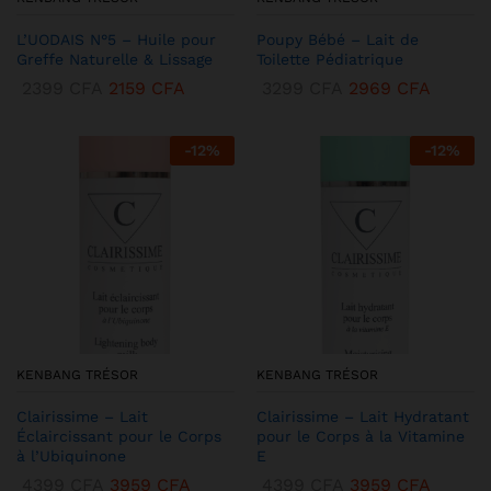
L’UODAIS N°5 – Huile pour
Poupy Bébé – Lait de
Greffe Naturelle & Lissage
Toilette Pédiatrique
2399
CFA
2159
CFA
3299
CFA
2969
CFA
-
12
%
-
12
%
KENBANG TRÉSOR
KENBANG TRÉSOR
Clairissime – Lait
Clairissime – Lait Hydratant
Éclaircissant pour le Corps
pour le Corps à la Vitamine
à l’Ubiquinone
E
4399
CFA
3959
CFA
4399
CFA
3959
CFA