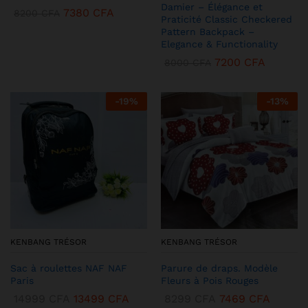
Damier – Élégance et
7380
CFA
8200
CFA
Praticité Classic Checkered
Pattern Backpack –
Elegance & Functionality
7200
CFA
8000
CFA
-
19
%
-
13
%
KENBANG TRÉSOR
KENBANG TRÉSOR
Sac à roulettes NAF NAF
Parure de draps. Modèle
Paris
Fleurs à Pois Rouges
14999
CFA
13499
CFA
8299
CFA
7469
CFA