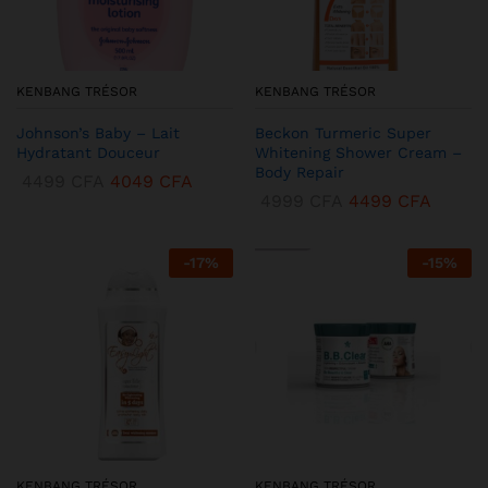
KENBANG TRÉSOR
KENBANG TRÉSOR
Johnson’s Baby – Lait
Beckon Turmeric Super
Hydratant Douceur
Whitening Shower Cream –
Body Repair
4499
CFA
4049
CFA
4999
CFA
4499
CFA
-
17
%
-
15
%
KENBANG TRÉSOR
KENBANG TRÉSOR