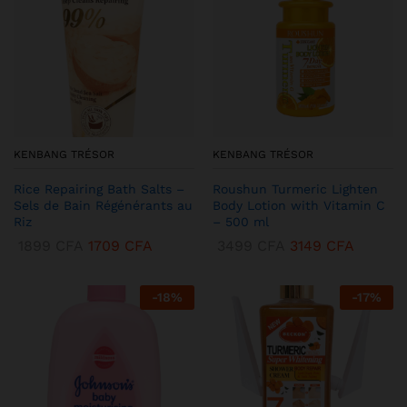
KENBANG TRÉSOR
KENBANG TRÉSOR
Rice Repairing Bath Salts –
Roushun Turmeric Lighten
Sels de Bain Régénérants au
Body Lotion with Vitamin C
Riz
– 500 ml
1899
CFA
1709
CFA
3499
CFA
3149
CFA
-
18
%
-
17
%