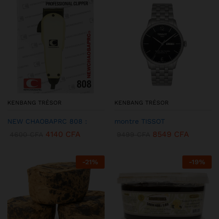
KENBANG TRÉSOR
KENBANG TRÉSOR
NEW CHAOBAPRC 808 :
montre TISSOT
4140
CFA
8549
CFA
4600
CFA
9499
CFA
-
21
%
-
19
%