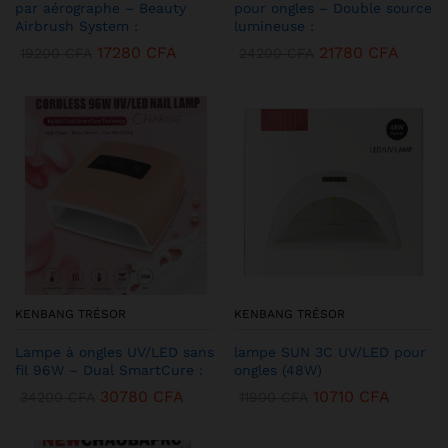
par aérographe – Beauty
pour ongles – Double source
Airbrush System :
lumineuse :
17280
CFA
21780
CFA
19200
CFA
24200
CFA
KENBANG TRÉSOR
KENBANG TRÉSOR
Lampe à ongles UV/LED sans
lampe SUN 3C UV/LED pour
fil 96W – Dual SmartCure :
ongles (48W)
30780
CFA
10710
CFA
34200
CFA
11900
CFA