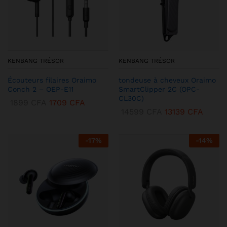
KENBANG TRÉSOR
KENBANG TRÉSOR
Écouteurs filaires Oraimo
tondeuse à cheveux Oraimo
Conch 2 – OEP-E11
SmartClipper 2C (OPC-
CL30C)
1899
CFA
1709
CFA
14599
CFA
13139
CFA
-
17
%
-
14
%