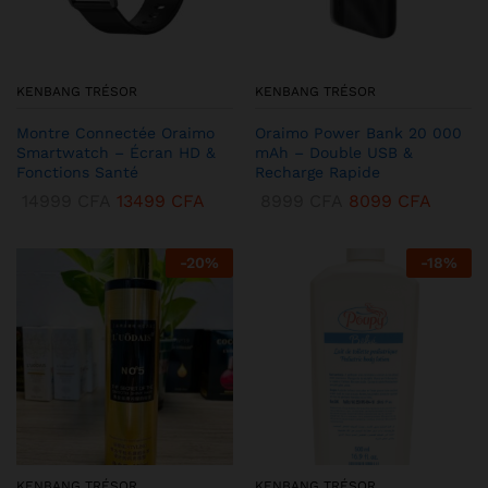
KENBANG TRÉSOR
KENBANG TRÉSOR
Montre Connectée Oraimo
Oraimo Power Bank 20 000
Smartwatch – Écran HD &
mAh – Double USB &
Fonctions Santé
Recharge Rapide
14999
CFA
13499
CFA
8999
CFA
8099
CFA
-
20
%
-
18
%
KENBANG TRÉSOR
KENBANG TRÉSOR