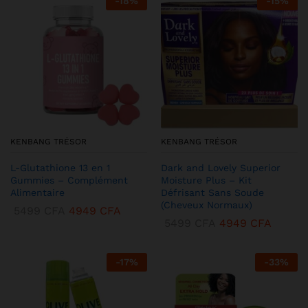
-
18
%
-
15
%
KENBANG TRÉSOR
KENBANG TRÉSOR
L-Glutathione 13 en 1
Dark and Lovely Superior
Gummies – Complément
Moisture Plus – Kit
Alimentaire
Défrisant Sans Soude
(Cheveux Normaux)
5499
CFA
4949
CFA
5499
CFA
4949
CFA
-
17
%
-
33
%