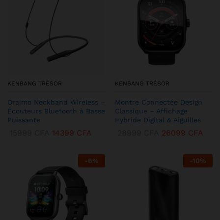
KENBANG TRÉSOR
KENBANG TRÉSOR
Oraimo Neckband Wireless –
Montre Connectée Design
Écouteurs Bluetooth à Basse
Classique – Affichage
Puissante
Hybride Digital & Aiguilles
15999
CFA
14399
CFA
28999
CFA
26099
CFA
-
6
%
-
10
%