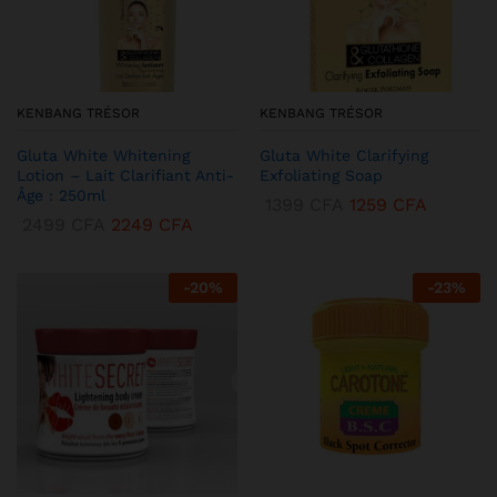
KENBANG TRÉSOR
KENBANG TRÉSOR
Gluta White Whitening
Gluta White Clarifying
Lotion – Lait Clarifiant Anti-
Exfoliating Soap
Âge : 250ml
1399
CFA
1259
CFA
2499
CFA
2249
CFA
-
20
%
-
23
%