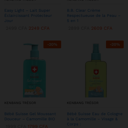
Easy Light – Lait Super
B.B. Clear Crème
Éclaircissant Protecteur
Respectueuse de la Peau –
Jour
5 en 1
2499
CFA
2249
CFA
2899
CFA
2609
CFA
-
20
%
-
20
%
KENBANG TRÉSOR
KENBANG TRÉSOR
Bébé Suisse Gel Moussant
Bébé Suisse Eau de Cologne
Douceur – Camomille BIO
à la Camomille – Visage &
Corps :
1999
CFA
1799
CFA