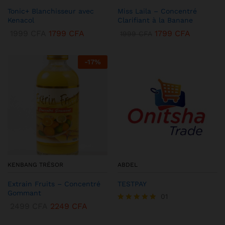
Tonic+ Blanchisseur avec
Miss Laila – Concentré
Kenacol
Clarifiant à la Banane
1999
CFA
1799
CFA
1799
CFA
1999
CFA
-
17
%
KENBANG TRÉSOR
ABDEL
Extrain Fruits – Concentré
TESTPAY
Gommant
01
2499
CFA
2249
CFA
Note
5.00
sur 5