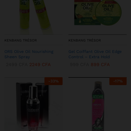
KENBANG TRÉSOR
KENBANG TRÉSOR
ORS Olive Oil Nourishing
Gel Coiffant Olive Oil Edge
Sheen Spray
Control – Extra Hold
2499
CFA
2249
CFA
999
CFA
899
CFA
-
33
%
-
17
%