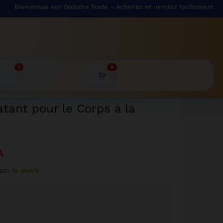
4399
CFA
ienvenue sur Onitsha Trade - Achetez et vendez facilement sur not
Ajouter au panier
3959
CFA
1
0
atant pour le Corps à la
A
us:
In stock