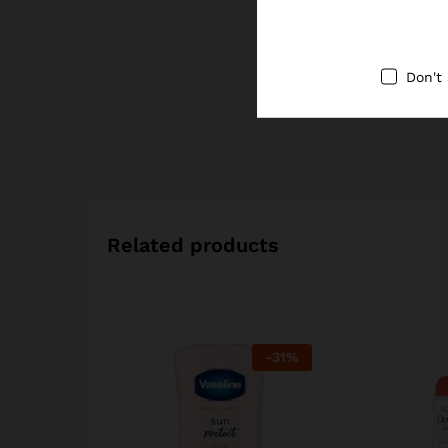
Don't
Related products
-
31
%