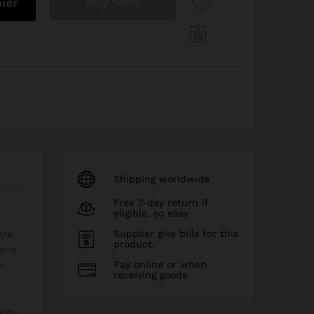
Buy Now
ier
Shipping worldwide
Free 7-day return if
eligible, so easy
Supplier give bills for this
ère
product.
ions
Pay online or when
e.
receiving goods
ant-