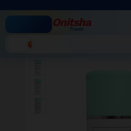
Clairissime – Lait Hydratant 
Description
Avis (0)
More Products
Onitsha
Trade
Accueil
»
Boutique par Catégorie
»
Clairissime – La
Recherche