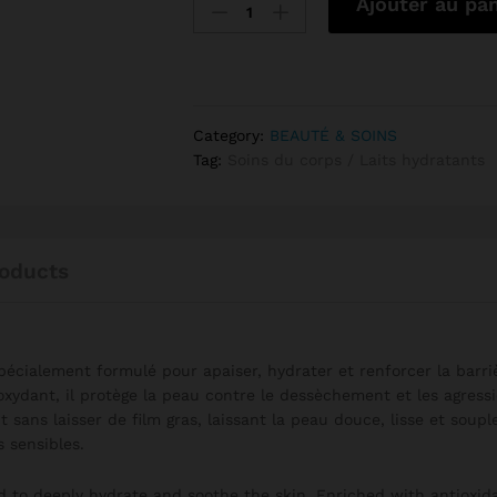
Ajouter au pan
Category:
BEAUTÉ & SOINS
Tag:
Soins du corps / Laits hydratants
oducts
pécialement formulé pour apaiser, hydrater et renforcer la barri
oxydant, il protège la peau contre le dessèchement et les agress
sans laisser de film gras, laissant la peau douce, lisse et soupl
 sensibles.
ed to deeply hydrate and soothe the skin. Enriched with antioxid