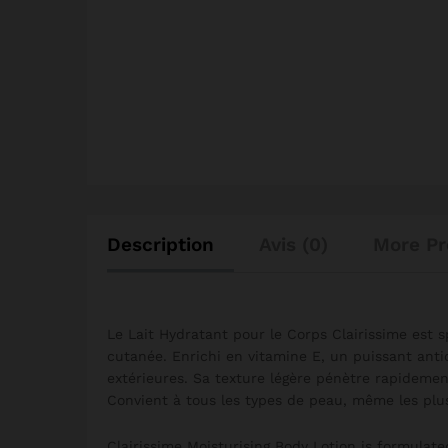
Description
Avis (0)
More Pr
Le Lait Hydratant pour le Corps Clairissime est s
cutanée. Enrichi en vitamine E, un puissant anti
extérieures. Sa texture légère pénètre rapidement 
Convient à tous les types de peau, même les plus
Clairissime Moisturising Body Lotion is formulat