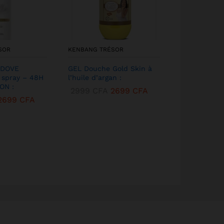
SOR
KENBANG TRÉSOR
KENBANG TR
 DOVE
GEL Douche Gold Skin à
DÉODORANT
 spray – 48H
l’huile d’argan :
DOVE GO FR
ON :
AMP; Aloé V
2999
CFA
2699
CFA
2699
CFA
1499
CFA