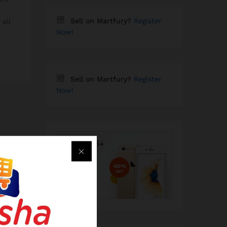
Sell on Martfury?
Register
 all
Now!
Sell on Martfury?
Register
Now!