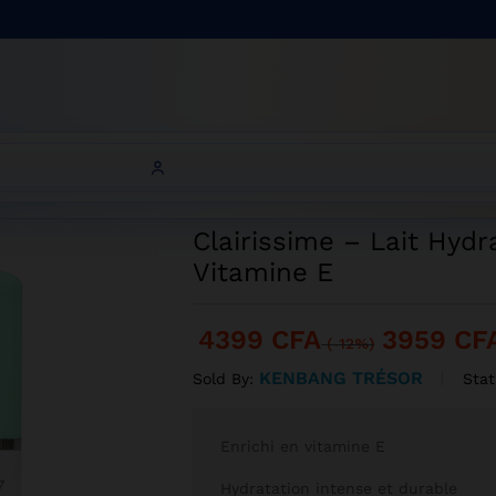
pour le Corps à la Vitamine E
B
it Hydratant pour le Corps à la Vitamine E
Clairissime – Lait Hydr
Vitamine E
4399
CFA
3959
CF
(-12%)
KENBANG TRÉSOR
Stat
Sold By:
Enrichi en vitamine E
Hydratation intense et durable