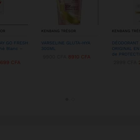
SOR
KENBANG TRÉSOR
KENBANG TRÉ
RAY GO FRESH
VARSELINE GLUTA-HYA
DÉODORANT
hé Blanc –
300ML
ORIGINAL EN
de PROTECTI
9900
CFA
8910
CFA
2699
CFA
2999
CFA