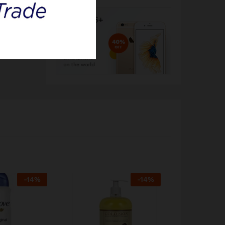
-
14
%
-
14
%