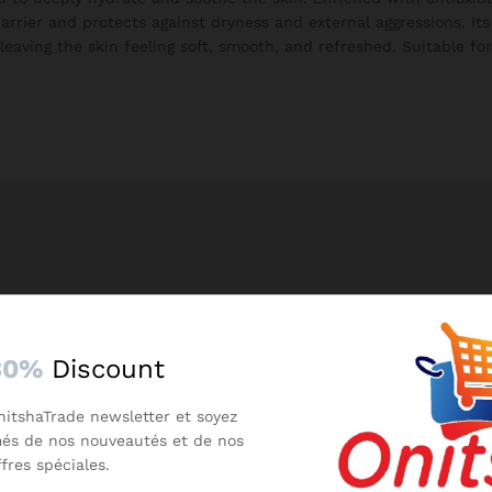
barrier and protects against dryness and external aggressions. Its
eaving the skin feeling soft, smooth, and refreshed. Suitable for
30%
Discount
nitshaTrade newsletter et soyez
més de nos nouveautés et de nos
ffres spéciales.