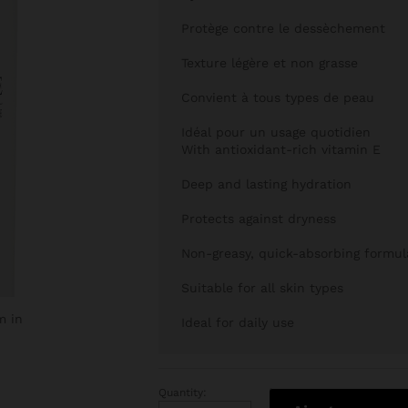
Protège contre le dessèchement
Texture légère et non grasse
Convient à tous types de peau
Idéal pour un usage quotidien
With antioxidant-rich vitamin E
Deep and lasting hydration
Protects against dryness
Non-greasy, quick-absorbing formul
Suitable for all skin types
m in
Ideal for daily use
Quantity:
Clairissime – Lait Hydratant pour le Co