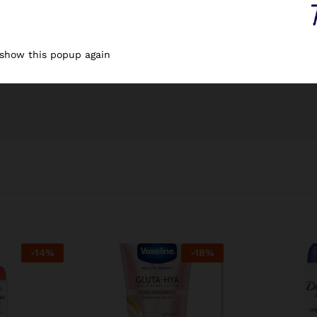
 show this popup again
-
14
%
-
18
%