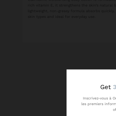
rich vitamin E, it strengthens the skin’s natural 
lightweight, non-greasy formula absorbs quickly, l
skin types and ideal for everyday use.
Get
Inscrivez-vous à O
les premiers infor
o