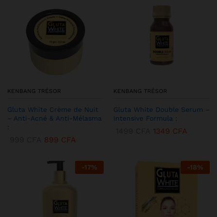
KENBANG TRÉSOR
KENBANG TRÉSOR
Gluta White Crème de Nuit
Gluta White Double Serum –
– Anti-Acné & Anti-Mélasma
Intensive Formula :
:
1499
CFA
1349
CFA
999
CFA
899
CFA
-
17
%
-
18
%