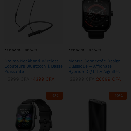
KENBANG TRÉSOR
KENBANG TRÉSOR
Oraimo Neckband Wireless –
Montre Connectée Design
Écouteurs Bluetooth à Basse
Classique – Affichage
Puissante
Hybride Digital & Aiguilles
15999
CFA
14399
CFA
28999
CFA
26099
CFA
-
6
%
-
10
%