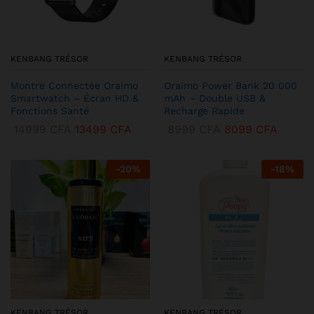
KENBANG TRÉSOR
KENBANG TRÉSOR
Montre Connectée Oraimo
Oraimo Power Bank 20 000
Smartwatch – Écran HD &
mAh – Double USB &
Fonctions Santé
Recharge Rapide
14999
CFA
13499
CFA
8999
CFA
8099
CFA
-
20
%
-
18
%
KENBANG TRÉSOR
KENBANG TRÉSOR