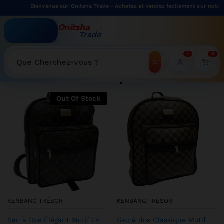
Bienvenue sur Onitsha Trade - Achetez et vendez facilement sur notre marketplac
Onitsha
Trade
WELCOME TO ONITSHATRADE ONLINE SHOP
1
0
Recherche
Shop
Out Of Stock
KENBANG TRÉSOR
KENBANG TRÉSOR
Sac à Dos Élégant Motif LV
Sac à dos Classique Motif