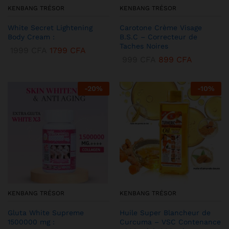
KENBANG TRÉSOR
KENBANG TRÉSOR
White Secret Lightening
Carotone Crème Visage
Body Cream :
B.S.C – Correcteur de
Taches Noires
1999
CFA
1799
CFA
999
CFA
899
CFA
-
20
%
-
10
%
KENBANG TRÉSOR
KENBANG TRÉSOR
Gluta White Supreme
Huile Super Blancheur de
1500000 mg :
Curcuma – VSC Contenance