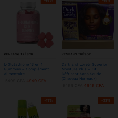
-
18
%
-
15
%
KENBANG TRÉSOR
KENBANG TRÉSOR
L-Glutathione 13 en 1
Dark and Lovely Superior
Gummies – Complément
Moisture Plus – Kit
Alimentaire
Défrisant Sans Soude
(Cheveux Normaux)
5499
CFA
4949
CFA
5499
CFA
4949
CFA
-
17
%
-
33
%