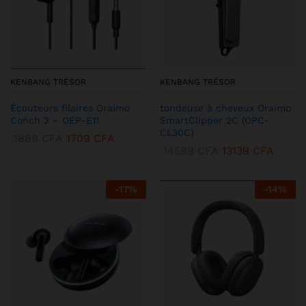
KENBANG TRÉSOR
KENBANG TRÉSOR
Écouteurs filaires Oraimo
tondeuse à cheveux Oraimo
Conch 2 – OEP-E11
SmartClipper 2C (OPC-
CL30C)
1899
CFA
1709
CFA
14599
CFA
13139
CFA
-
17
%
-
14
%