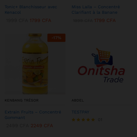
Tonic+ Blanchisseur avec
Miss Laila – Concentré
Kenacol
Clarifiant à la Banane
1999
CFA
1799
CFA
1799
CFA
1999
CFA
-
17
%
KENBANG TRÉSOR
ABDEL
Extrain Fruits – Concentré
TESTPAY
Gommant
01
2499
CFA
2249
CFA
Note
5.00
sur 5