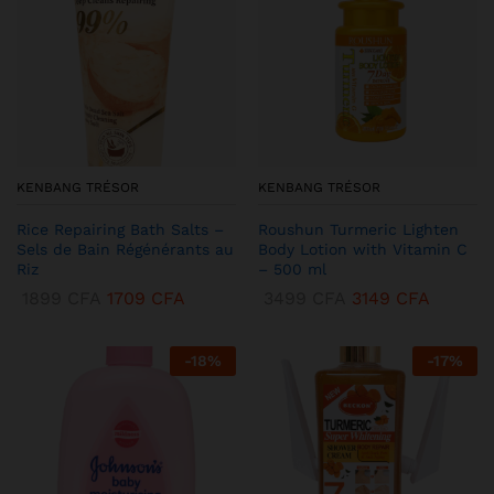
KENBANG TRÉSOR
KENBANG TRÉSOR
Rice Repairing Bath Salts –
Roushun Turmeric Lighten
Sels de Bain Régénérants au
Body Lotion with Vitamin C
Riz
– 500 ml
1899
CFA
1709
CFA
3499
CFA
3149
CFA
-
18
%
-
17
%