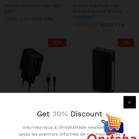
Oraimo Necklace Lite OEB-
Oraimo FreePods Lite –
E311 :
Écouteurs sans fil avec
HavyBass™
8399
CFA
7559
CFA
11699
CFA
10529
CFA
-
17
%
-
7
%
KENBANG TRÉSOR
KENBANG TRÉSOR
Get
30%
Discount
Chargeur Mural Oraimo 2A –
Oraimo Traveler 3 Lit –
Compact avec Technologie
Batterie Externe 27000 mAh
Inscrivez-vous à OnitshaTrade newsletter et
AniFast™
Ultra-Puissante
soyez les premiers informés de nos nouveautés
2899
CFA
2609
CFA
14899
CFA
13409
CFA