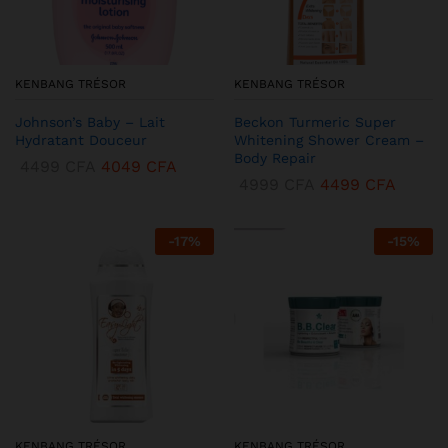
KENBANG TRÉSOR
KENBANG TRÉSOR
Johnson’s Baby – Lait
Beckon Turmeric Super
Hydratant Douceur
Whitening Shower Cream –
Body Repair
4499
CFA
4049
CFA
4999
CFA
4499
CFA
-
17
%
-
15
%
KENBANG TRÉSOR
KENBANG TRÉSOR