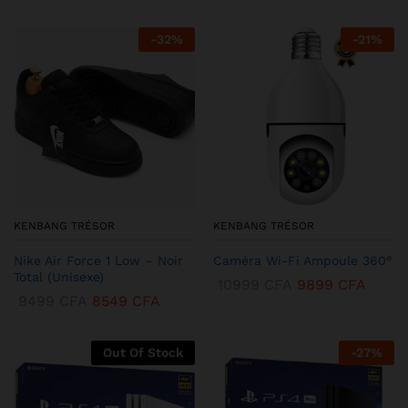
-
32
%
-
21
%
KENBANG TRÉSOR
KENBANG TRÉSOR
Nike Air Force 1 Low – Noir
Caméra Wi-Fi Ampoule 360°
Total (Unisexe)
10999
CFA
9899
CFA
9499
CFA
8549
CFA
Out Of Stock
-
27
%