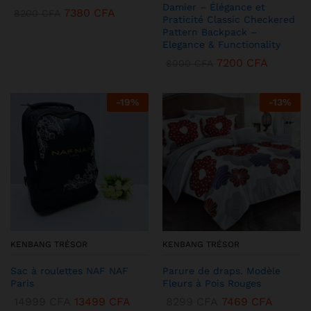
Damier – Élégance et
7380
CFA
8200
CFA
Praticité Classic Checkered
Pattern Backpack –
Elegance & Functionality
7200
CFA
8000
CFA
-
19
%
-
13
%
KENBANG TRÉSOR
KENBANG TRÉSOR
Sac à roulettes NAF NAF
Parure de draps. Modèle
Paris
Fleurs à Pois Rouges
14999
CFA
13499
CFA
8299
CFA
7469
CFA