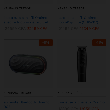
KENBANG TRÉSOR
KENBANG TRÉSOR
écouteurs sans fil Oraimo
casque sans fil Oraimo
avec réduction de bruit AI
BoomPop Lite (OHP-317) :
24999
CFA
22499
CFA
21499
CFA
19349
CFA
-
8
%
-
11
%
KENBANG TRÉSOR
KENBANG TRÉSOR
enceinte Bluetooth Oraimo
tondeuse à cheveux Oraimo
RGB
13399
CFA
12059
CFA