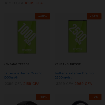
18799
CFA
16919
CFA
-
40
%
-
34
%
KENBANG TRÉSOR
KENBANG TRÉSOR
batterie externe Oraimo
batterie externe Oraimo
1000mAh
2500mAh :
2399
CFA
2159
CFA
3299
CFA
2969
CFA
-
14
%
-
7
%