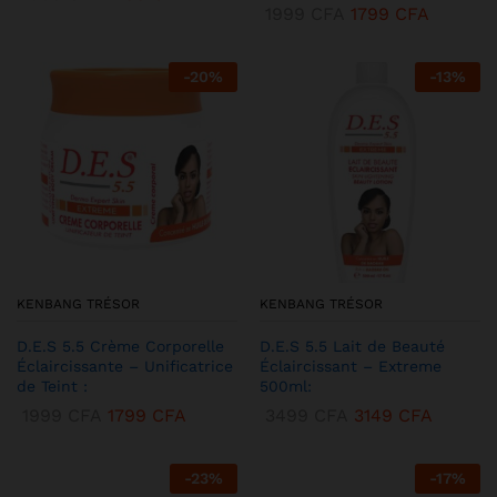
1999
CFA
1799
CFA
-
20
%
-
13
%
KENBANG TRÉSOR
KENBANG TRÉSOR
D.E.S 5.5 Crème Corporelle
D.E.S 5.5 Lait de Beauté
Éclaircissante – Unificatrice
Éclaircissant – Extreme
de Teint :
500ml:
1999
CFA
1799
CFA
3499
CFA
3149
CFA
-
23
%
-
17
%