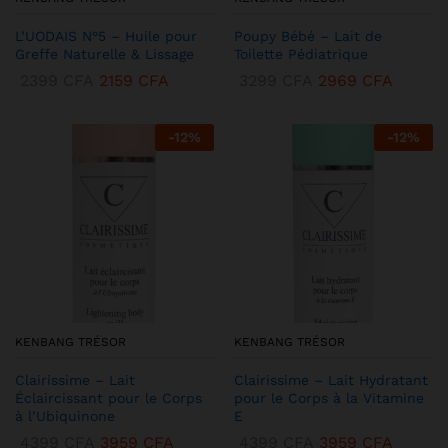
L’UODAIS N°5 – Huile pour
Poupy Bébé – Lait de
Greffe Naturelle & Lissage
Toilette Pédiatrique
2399
CFA
2159
CFA
3299
CFA
2969
CFA
-
12
%
-
12
%
KENBANG TRÉSOR
KENBANG TRÉSOR
Clairissime – Lait
Clairissime – Lait Hydratant
Éclaircissant pour le Corps
pour le Corps à la Vitamine
à l’Ubiquinone
E
4399
CFA
3959
CFA
4399
CFA
3959
CFA