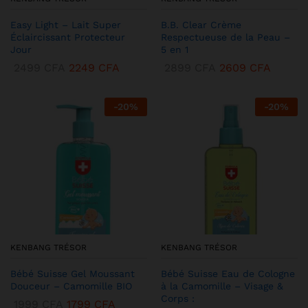
Easy Light – Lait Super
B.B. Clear Crème
Éclaircissant Protecteur
Respectueuse de la Peau –
Jour
5 en 1
2499
CFA
2249
CFA
2899
CFA
2609
CFA
-
20
%
-
20
%
KENBANG TRÉSOR
KENBANG TRÉSOR
Bébé Suisse Gel Moussant
Bébé Suisse Eau de Cologne
Douceur – Camomille BIO
à la Camomille – Visage &
Corps :
1999
CFA
1799
CFA