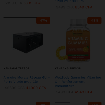
: 200 ml / 1000 ml
5999
CFA
5399
CFA
9499
CFA
8549
CFA
-
17
%
-
18
%
KENBANG TRÉSOR
KENBANG TRÉSOR
Armoire Murale Réseau 6U –
WellBody Gummies Vitamine
Porte Vitrée avec Clé
C – Renforcement
Immunitaire
49899
CFA
44909
CFA
5499
CFA
4949
CFA