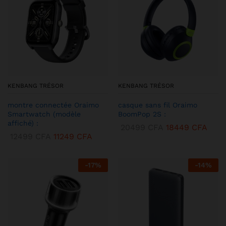
KENBANG TRÉSOR
KENBANG TRÉSOR
montre connectée Oraimo
casque sans fil Oraimo
Smartwatch (modèle
BoomPop 2S :
affiché) :
20499
CFA
18449
CFA
12499
CFA
11249
CFA
-
17
%
-
14
%