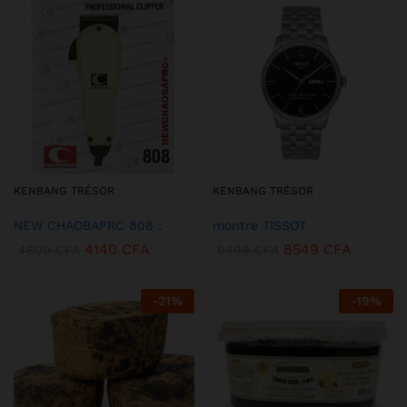
KENBANG TRÉSOR
KENBANG TRÉSOR
NEW CHAOBAPRC 808 :
montre TISSOT
4140
CFA
8549
CFA
4600
CFA
9499
CFA
-
21
%
-
19
%