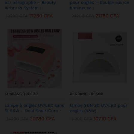
par aérographe – Beauty
pour ongles – Double source
Airbrush System :
lumineuse :
17280
CFA
21780
CFA
19200
CFA
24200
CFA
KENBANG TRÉSOR
KENBANG TRÉSOR
Lampe à ongles UV/LED sans
lampe SUN 3C UV/LED pour
fil 96W – Dual SmartCure :
ongles (48W)
30780
CFA
10710
CFA
34200
CFA
11900
CFA