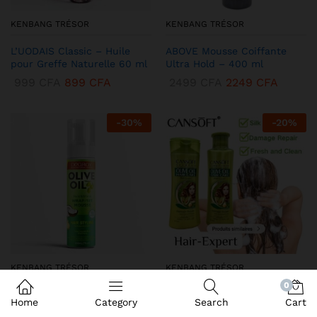
KENBANG TRÉSOR
KENBANG TRÉSOR
L’UODAIS Classic – Huile
ABOVE Mousse Coiffante
pour Greffe Naturelle 60 ml
Ultra Hold – 400 ml
999
CFA
899
CFA
2499
CFA
2249
CFA
-
30
%
-
20
%
KENBANG TRÉSOR
KENBANG TRÉSOR
0
DEQROY Olive Oil Mousse
Duo CANSoft Shampooing &
Home
Category
Search
Cart
Coiffante – Hold & Shine
Après-shampooing à l’Huile