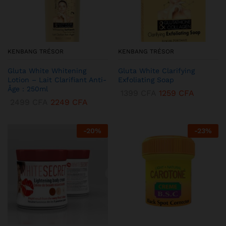
KENBANG TRÉSOR
KENBANG TRÉSOR
Gluta White Whitening
Gluta White Clarifying
Lotion – Lait Clarifiant Anti-
Exfoliating Soap
Âge : 250ml
1399
CFA
1259
CFA
2499
CFA
2249
CFA
-
20
%
-
23
%