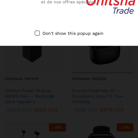
et de nos offres spéciales.
-
10
%
-
13
%
Don't show this popup again
KENBANG TRÉSOR
KENBANG TRÉSOR
Oraimo Power Station
Oraimo FreePods 3C –
50000 mAh – Recharge
Écouteurs Sans Fil True
Ultra Rapide A
Wireless
35900
CFA
32310
CFA
12199
CFA
10979
CFA
-
8
%
-
3
%