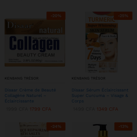
-
20
%
-
25
%
KENBANG TRÉSOR
KENBANG TRÉSOR
Disaar Crème de Beauté
Disaar Sérum Éclaircissant
Collagène Naturel –
Super Curcuma – Visage &
Éclaircissante
Corps
1999
CFA
1799
CFA
1499
CFA
1349
CFA
-
24
%
-
13
%