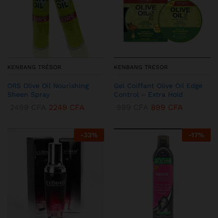
KENBANG TRÉSOR
KENBANG TRÉSOR
ORS Olive Oil Nourishing
Gel Coiffant Olive Oil Edge
Sheen Spray
Control – Extra Hold
2499
CFA
2249
CFA
999
CFA
899
CFA
-
33
%
-
17
%