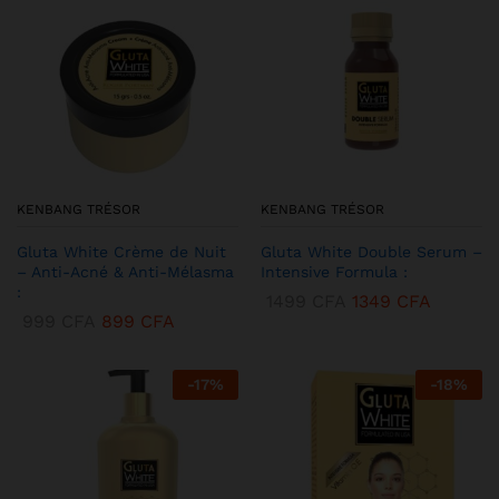
KENBANG TRÉSOR
KENBANG TRÉSOR
Gluta White Crème de Nuit
Gluta White Double Serum –
– Anti-Acné & Anti-Mélasma
Intensive Formula :
:
1499
CFA
1349
CFA
999
CFA
899
CFA
-
17
%
-
18
%