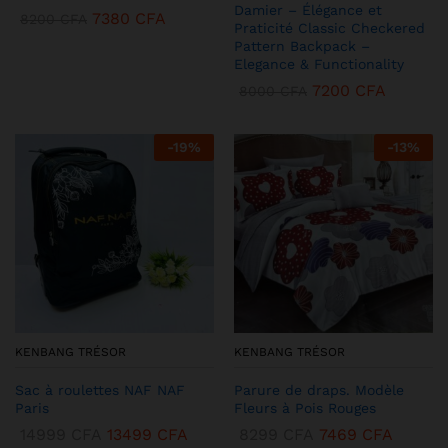
Damier – Élégance et
7380
CFA
8200
CFA
Praticité Classic Checkered
Pattern Backpack –
Elegance & Functionality
7200
CFA
8000
CFA
-
19
%
-
13
%
KENBANG TRÉSOR
KENBANG TRÉSOR
Sac à roulettes NAF NAF
Parure de draps. Modèle
Paris
Fleurs à Pois Rouges
14999
CFA
13499
CFA
8299
CFA
7469
CFA