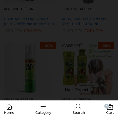
KENBANG TRÉSOR
KENBANG TRÉSOR
L’UODAIS Classic – Huile
ABOVE Mousse Coiffante
pour Greffe Naturelle 60 ml
Ultra Hold – 400 ml
999
CFA
899
CFA
2499
CFA
2249
CFA
-
30
%
-
20
%
KENBANG TRÉSOR
KENBANG TRÉSOR
0
DEQROY Olive Oil Mousse
Duo CANSoft Shampooing &
Home
Category
Search
Cart
Coiffante – Hold & Shine
Après-shampooing à l’Huile