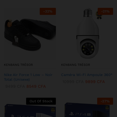
-
32
%
-
21
%
KENBANG TRÉSOR
KENBANG TRÉSOR
Nike Air Force 1 Low – Noir
Caméra Wi-Fi Ampoule 360°
Total (Unisexe)
10999
CFA
9899
CFA
9499
CFA
8549
CFA
Out Of Stock
-
27
%