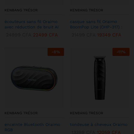
KENBANG TRÉSOR
KENBANG TRÉSOR
écouteurs sans fil Oraimo
casque sans fil Oraimo
avec réduction de bruit AI
BoomPop Lite (OHP-317) :
24999
CFA
22499
CFA
21499
CFA
19349
CFA
-
8
%
-
11
%
KENBANG TRÉSOR
KENBANG TRÉSOR
enceinte Bluetooth Oraimo
tondeuse à cheveux Oraimo
RGB
13399
CFA
12059
CFA