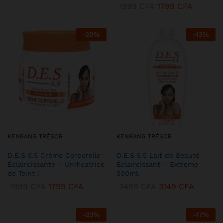
1999
CFA
1799
CFA
-
20
%
-
13
%
KENBANG TRÉSOR
KENBANG TRÉSOR
D.E.S 5.5 Crème Corporelle
D.E.S 5.5 Lait de Beauté
Éclaircissante – Unificatrice
Éclaircissant – Extreme
de Teint :
500ml:
1999
CFA
1799
CFA
3499
CFA
3149
CFA
-
23
%
-
17
%