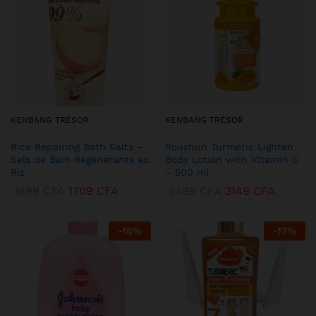
KENBANG TRÉSOR
KENBANG TRÉSOR
Rice Repairing Bath Salts –
Roushun Turmeric Lighten
Sels de Bain Régénérants au
Body Lotion with Vitamin C
Riz
– 500 ml
1899
CFA
1709
CFA
3499
CFA
3149
CFA
-
18
%
-
17
%