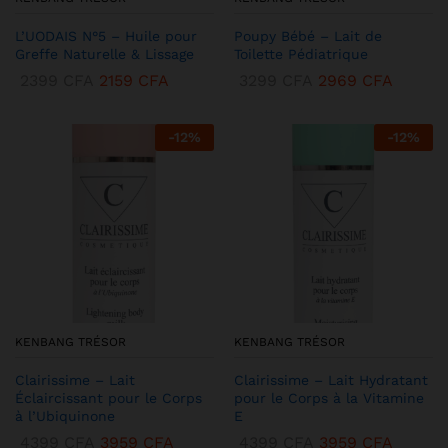
L’UODAIS N°5 – Huile pour
Poupy Bébé – Lait de
Greffe Naturelle & Lissage
Toilette Pédiatrique
2399
CFA
2159
CFA
3299
CFA
2969
CFA
-
12
%
-
12
%
KENBANG TRÉSOR
KENBANG TRÉSOR
Clairissime – Lait
Clairissime – Lait Hydratant
Éclaircissant pour le Corps
pour le Corps à la Vitamine
à l’Ubiquinone
E
4399
CFA
3959
CFA
4399
CFA
3959
CFA