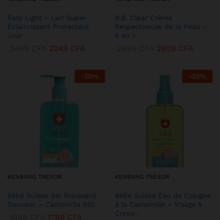
Easy Light – Lait Super
B.B. Clear Crème
Éclaircissant Protecteur
Respectueuse de la Peau –
Jour
5 en 1
2499
CFA
2249
CFA
2899
CFA
2609
CFA
-
20
%
-
20
%
KENBANG TRÉSOR
KENBANG TRÉSOR
Bébé Suisse Gel Moussant
Bébé Suisse Eau de Cologne
Douceur – Camomille BIO
à la Camomille – Visage &
Corps :
1999
CFA
1799
CFA