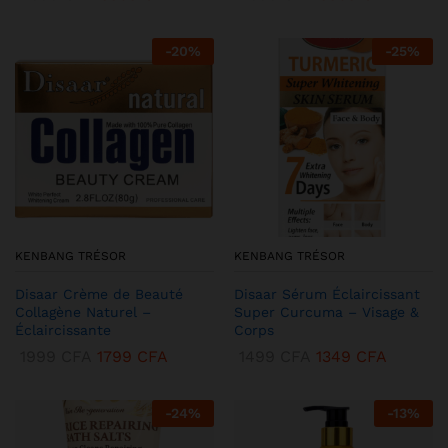
-
20
%
-
25
%
KENBANG TRÉSOR
KENBANG TRÉSOR
Disaar Crème de Beauté
Disaar Sérum Éclaircissant
Collagène Naturel –
Super Curcuma – Visage &
Éclaircissante
Corps
1999
CFA
1799
CFA
1499
CFA
1349
CFA
-
24
%
-
13
%