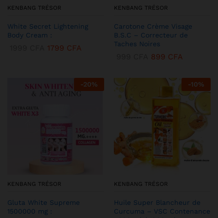
KENBANG TRÉSOR
KENBANG TRÉSOR
White Secret Lightening
Carotone Crème Visage
Body Cream :
B.S.C – Correcteur de
Taches Noires
1999
CFA
1799
CFA
999
CFA
899
CFA
-
20
%
-
10
%
KENBANG TRÉSOR
KENBANG TRÉSOR
Gluta White Supreme
Huile Super Blancheur de
1500000 mg :
Curcuma – VSC Contenance