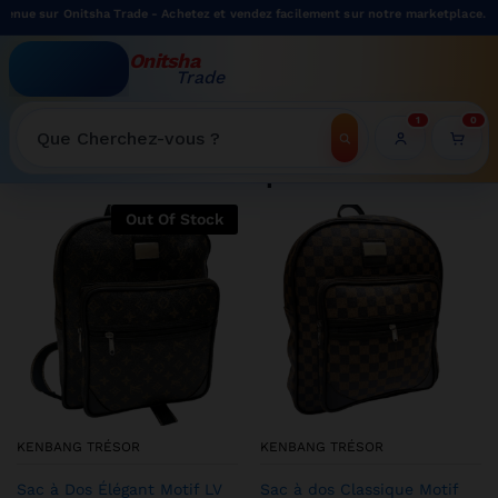
tsha Trade - Achetez et vendez facilement sur notre marketplace.
Onitsha
Trade
WELCOME TO ONITSHATRADE ONLINE SHOP
1
0
Recherche
Shop
Out Of Stock
KENBANG TRÉSOR
KENBANG TRÉSOR
Sac à Dos Élégant Motif LV
Sac à dos Classique Motif