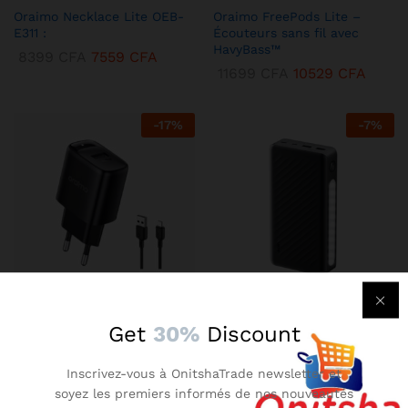
Oraimo Necklace Lite OEB-
Oraimo FreePods Lite –
E311 :
Écouteurs sans fil avec
HavyBass™
8399
CFA
7559
CFA
11699
CFA
10529
CFA
-
17
%
-
7
%
KENBANG TRÉSOR
KENBANG TRÉSOR
Get
30%
Discount
Chargeur Mural Oraimo 2A –
Oraimo Traveler 3 Lit –
Compact avec Technologie
Batterie Externe 27000 mAh
Inscrivez-vous à OnitshaTrade newsletter et
AniFast™
Ultra-Puissante
soyez les premiers informés de nos nouveautés
2899
CFA
2609
CFA
14899
CFA
13409
CFA