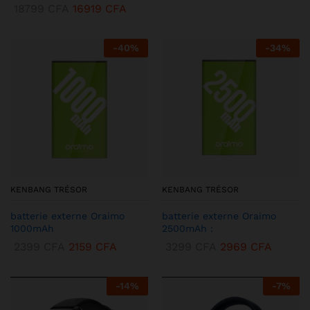
18799
CFA
16919
CFA
-
40
%
-
34
%
KENBANG TRÉSOR
KENBANG TRÉSOR
batterie externe Oraimo
batterie externe Oraimo
1000mAh
2500mAh :
2399
CFA
2159
CFA
3299
CFA
2969
CFA
-
14
%
-
7
%