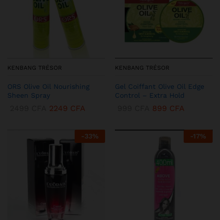
KENBANG TRÉSOR
KENBANG TRÉSOR
ORS Olive Oil Nourishing
Gel Coiffant Olive Oil Edge
Sheen Spray
Control – Extra Hold
2499
CFA
2249
CFA
999
CFA
899
CFA
-
33
%
-
17
%