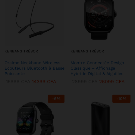
KENBANG TRÉSOR
KENBANG TRÉSOR
Oraimo Neckband Wireless –
Montre Connectée Design
Écouteurs Bluetooth à Basse
Classique – Affichage
Puissante
Hybride Digital & Aiguilles
15999
CFA
14399
CFA
28999
CFA
26099
CFA
-
6
%
-
10
%