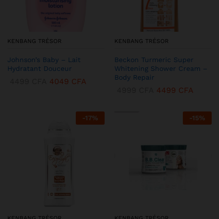
KENBANG TRÉSOR
KENBANG TRÉSOR
Johnson’s Baby – Lait
Beckon Turmeric Super
Hydratant Douceur
Whitening Shower Cream –
Body Repair
4499
CFA
4049
CFA
4999
CFA
4499
CFA
-
17
%
-
15
%
KENBANG TRÉSOR
KENBANG TRÉSOR