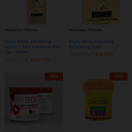
KENBANG TRÉSOR
KENBANG TRÉSOR
Gluta White Whitening
Gluta White Clarifying
Lotion – Lait Clarifiant Anti-
Exfoliating Soap
Âge : 250ml
1399
CFA
1259
CFA
2499
CFA
2249
CFA
-
20
%
-
23
%