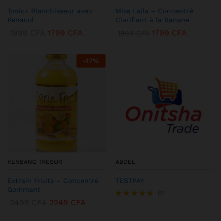
Tonic+ Blanchisseur avec
Miss Laila – Concentré
Kenacol
Clarifiant à la Banane
1999
CFA
1799
CFA
1799
CFA
1999
CFA
-
17
%
KENBANG TRÉSOR
ABDEL
Extrain Fruits – Concentré
TESTPAY
Gommant
01
2499
CFA
2249
CFA
Note
5.00
sur 5