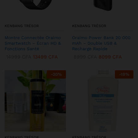
KENBANG TRÉSOR
KENBANG TRÉSOR
Montre Connectée Oraimo
Oraimo Power Bank 20 000
Smartwatch – Écran HD &
mAh – Double USB &
Fonctions Santé
Recharge Rapide
14999
CFA
13499
CFA
8999
CFA
8099
CFA
-
20
%
-
18
%
KENBANG TRÉSOR
KENBANG TRÉSOR