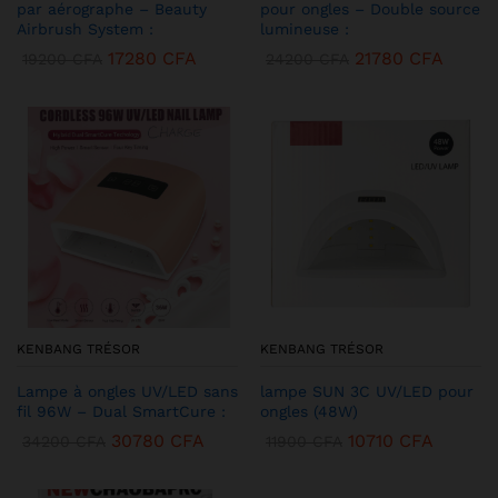
par aérographe – Beauty
pour ongles – Double source
Airbrush System :
lumineuse :
17280
CFA
21780
CFA
19200
CFA
24200
CFA
KENBANG TRÉSOR
KENBANG TRÉSOR
Lampe à ongles UV/LED sans
lampe SUN 3C UV/LED pour
fil 96W – Dual SmartCure :
ongles (48W)
30780
CFA
10710
CFA
34200
CFA
11900
CFA