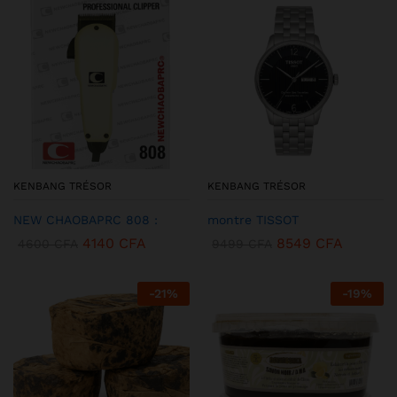
KENBANG TRÉSOR
KENBANG TRÉSOR
NEW CHAOBAPRC 808 :
montre TISSOT
4140
CFA
8549
CFA
4600
CFA
9499
CFA
-
21
%
-
19
%