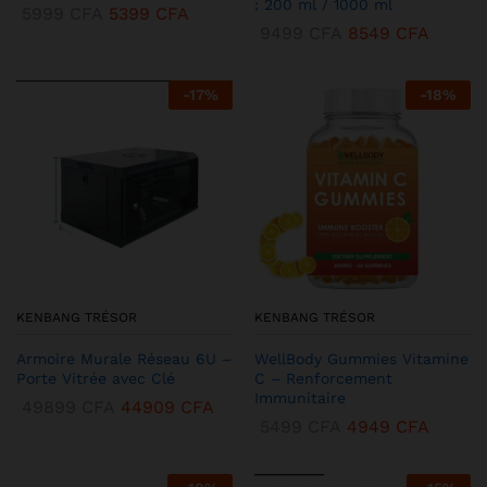
: 200 ml / 1000 ml
5999
CFA
5399
CFA
9499
CFA
8549
CFA
-
17
%
-
18
%
KENBANG TRÉSOR
KENBANG TRÉSOR
Armoire Murale Réseau 6U –
WellBody Gummies Vitamine
Porte Vitrée avec Clé
C – Renforcement
Immunitaire
49899
CFA
44909
CFA
5499
CFA
4949
CFA