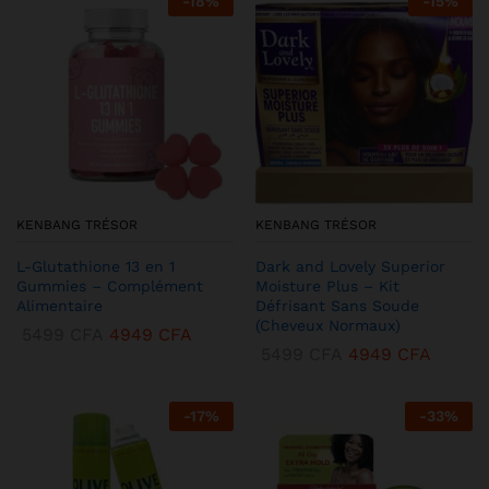
-
18
%
-
15
%
KENBANG TRÉSOR
KENBANG TRÉSOR
L-Glutathione 13 en 1
Dark and Lovely Superior
Gummies – Complément
Moisture Plus – Kit
Alimentaire
Défrisant Sans Soude
(Cheveux Normaux)
5499
CFA
4949
CFA
5499
CFA
4949
CFA
-
17
%
-
33
%