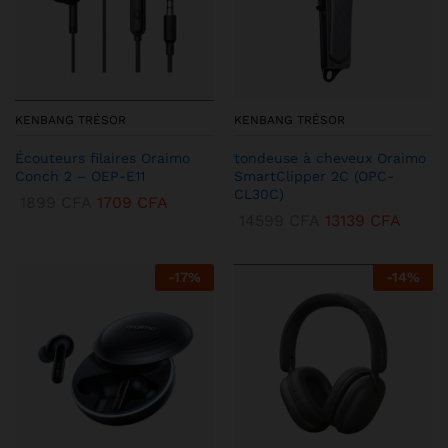
KENBANG TRÉSOR
KENBANG TRÉSOR
Écouteurs filaires Oraimo
tondeuse à cheveux Oraimo
Conch 2 – OEP-E11
SmartClipper 2C (OPC-
CL30C)
1899
CFA
1709
CFA
14599
CFA
13139
CFA
-
17
%
-
14
%