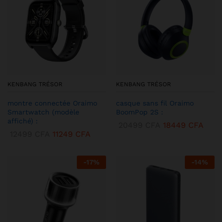
KENBANG TRÉSOR
KENBANG TRÉSOR
montre connectée Oraimo
casque sans fil Oraimo
Smartwatch (modèle
BoomPop 2S :
affiché) :
20499
CFA
18449
CFA
12499
CFA
11249
CFA
-
17
%
-
14
%