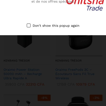
et de nos offres spéciales.
-
10
%
-
13
%
Don't show this popup again
KENBANG TRÉSOR
KENBANG TRÉSOR
Oraimo Power Station
Oraimo FreePods 3C –
50000 mAh – Recharge
Écouteurs Sans Fil True
Ultra Rapide A
Wireless
35900
CFA
32310
CFA
12199
CFA
10979
CFA
-
8
%
-
3
%