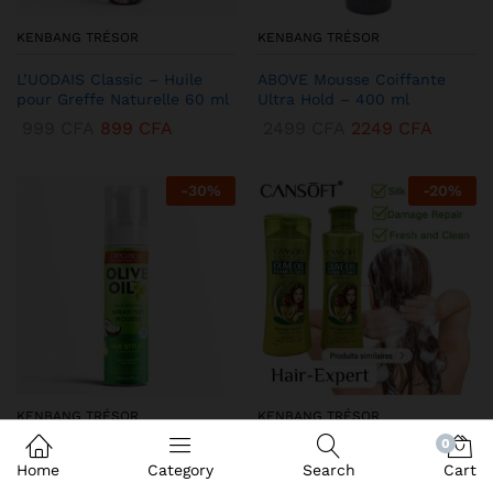
KENBANG TRÉSOR
KENBANG TRÉSOR
L’UODAIS Classic – Huile
ABOVE Mousse Coiffante
pour Greffe Naturelle 60 ml
Ultra Hold – 400 ml
999
CFA
899
CFA
2499
CFA
2249
CFA
-
30
%
-
20
%
KENBANG TRÉSOR
KENBANG TRÉSOR
0
DEQROY Olive Oil Mousse
Duo CANSoft Shampooing &
Home
Category
Search
Cart
Coiffante – Hold & Shine
Après-shampooing à l’Huile