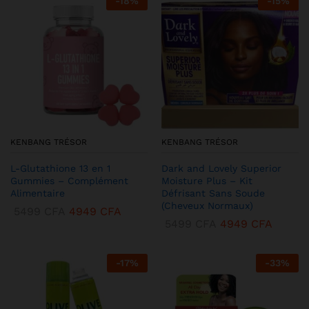
-
18
%
-
15
%
KENBANG TRÉSOR
KENBANG TRÉSOR
L-Glutathione 13 en 1
Dark and Lovely Superior
Gummies – Complément
Moisture Plus – Kit
Alimentaire
Défrisant Sans Soude
(Cheveux Normaux)
5499
CFA
4949
CFA
5499
CFA
4949
CFA
-
17
%
-
33
%