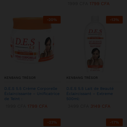
1999
CFA
1799
CFA
-
20
%
-
13
%
KENBANG TRÉSOR
KENBANG TRÉSOR
D.E.S 5.5 Crème Corporelle
D.E.S 5.5 Lait de Beauté
Éclaircissante – Unificatrice
Éclaircissant – Extreme
de Teint :
500ml:
1999
CFA
1799
CFA
3499
CFA
3149
CFA
-
23
%
-
17
%