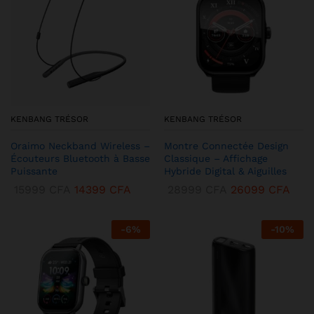
KENBANG TRÉSOR
KENBANG TRÉSOR
Oraimo Neckband Wireless –
Montre Connectée Design
Écouteurs Bluetooth à Basse
Classique – Affichage
Puissante
Hybride Digital & Aiguilles
15999
CFA
14399
CFA
28999
CFA
26099
CFA
-
6
%
-
10
%