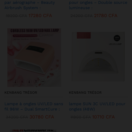
par aérographe – Beauty
pour ongles – Double source
Airbrush System :
lumineuse :
17280
CFA
21780
CFA
19200
CFA
24200
CFA
KENBANG TRÉSOR
KENBANG TRÉSOR
Lampe à ongles UV/LED sans
lampe SUN 3C UV/LED pour
fil 96W – Dual SmartCure :
ongles (48W)
30780
CFA
10710
CFA
34200
CFA
11900
CFA