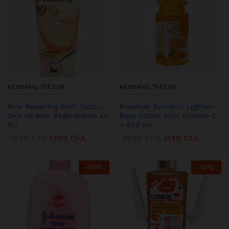
KENBANG TRÉSOR
KENBANG TRÉSOR
Rice Repairing Bath Salts –
Roushun Turmeric Lighten
Sels de Bain Régénérants au
Body Lotion with Vitamin C
Riz
– 500 ml
1899
CFA
1709
CFA
3499
CFA
3149
CFA
-
18
%
-
17
%