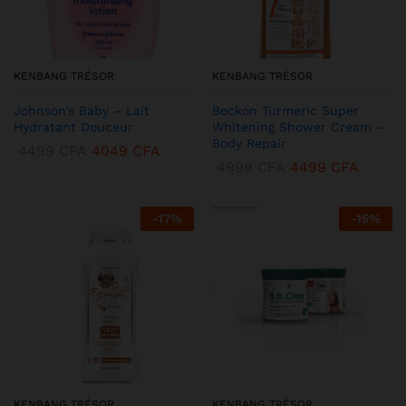
KENBANG TRÉSOR
KENBANG TRÉSOR
Johnson’s Baby – Lait
Beckon Turmeric Super
Hydratant Douceur
Whitening Shower Cream –
Body Repair
4499
CFA
4049
CFA
4999
CFA
4499
CFA
-
17
%
-
15
%
KENBANG TRÉSOR
KENBANG TRÉSOR