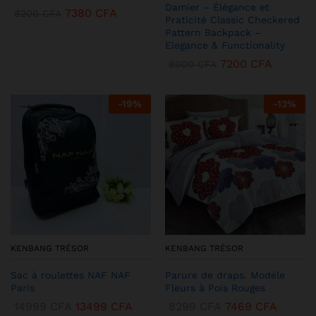
Damier – Élégance et
7380
CFA
8200
CFA
Praticité Classic Checkered
Pattern Backpack –
Elegance & Functionality
7200
CFA
8000
CFA
-
19
%
-
13
%
KENBANG TRÉSOR
KENBANG TRÉSOR
Sac à roulettes NAF NAF
Parure de draps. Modèle
Paris
Fleurs à Pois Rouges
14999
CFA
13499
CFA
8299
CFA
7469
CFA