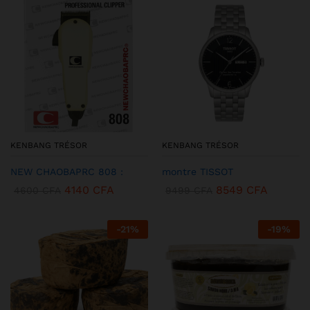
KENBANG TRÉSOR
KENBANG TRÉSOR
NEW CHAOBAPRC 808 :
montre TISSOT
4140
CFA
8549
CFA
4600
CFA
9499
CFA
-
21
%
-
19
%