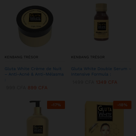
KENBANG TRÉSOR
KENBANG TRÉSOR
Gluta White Crème de Nuit
Gluta White Double Serum –
– Anti-Acné & Anti-Mélasma
Intensive Formula :
:
1499
CFA
1349
CFA
999
CFA
899
CFA
-
17
%
-
18
%