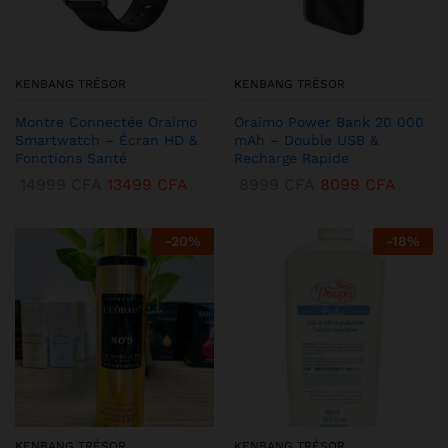
KENBANG TRÉSOR
KENBANG TRÉSOR
Montre Connectée Oraimo
Oraimo Power Bank 20 000
Smartwatch – Écran HD &
mAh – Double USB &
Fonctions Santé
Recharge Rapide
14999
CFA
13499
CFA
8999
CFA
8099
CFA
-
20
%
-
18
%
KENBANG TRÉSOR
KENBANG TRÉSOR