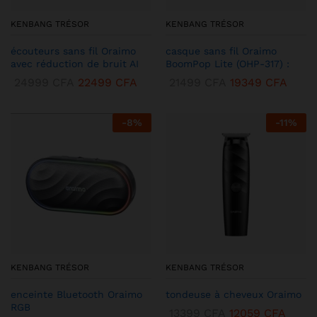
KENBANG TRÉSOR
KENBANG TRÉSOR
écouteurs sans fil Oraimo
casque sans fil Oraimo
avec réduction de bruit AI
BoomPop Lite (OHP-317) :
24999
CFA
22499
CFA
21499
CFA
19349
CFA
-
8
%
-
11
%
KENBANG TRÉSOR
KENBANG TRÉSOR
enceinte Bluetooth Oraimo
tondeuse à cheveux Oraimo
RGB
13399
CFA
12059
CFA