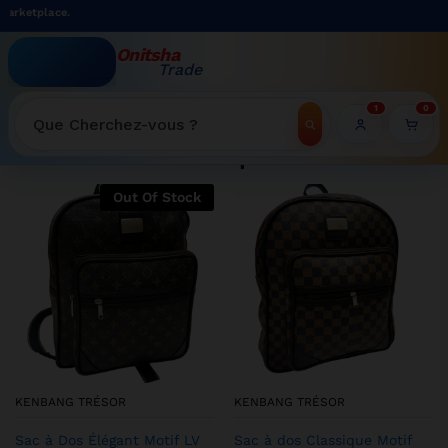
Bienvenue s
Onitsha
Trade
WELCOME TO ONITSHATRADE ONLINE SHOP
1
0
Recherche
Shop
Out Of Stock
KENBANG TRÉSOR
KENBANG TRÉSOR
Sac à Dos Élégant Motif LV
Sac à dos Classique Motif