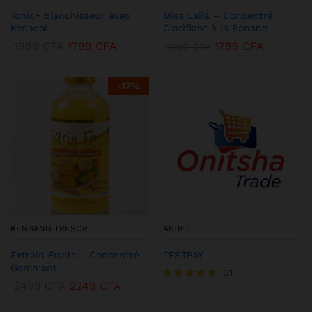
Tonic+ Blanchisseur avec
Miss Laila – Concentré
Kenacol
Clarifiant à la Banane
1999
CFA
1799
CFA
1799
CFA
1999
CFA
-
17
%
KENBANG TRÉSOR
ABDEL
Extrain Fruits – Concentré
TESTPAY
Gommant
01
2499
CFA
2249
CFA
Note
5.00
sur 5