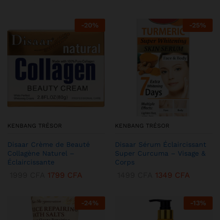
-
20
%
-
25
%
KENBANG TRÉSOR
KENBANG TRÉSOR
Disaar Crème de Beauté
Disaar Sérum Éclaircissant
Collagène Naturel –
Super Curcuma – Visage &
Éclaircissante
Corps
1999
CFA
1799
CFA
1499
CFA
1349
CFA
-
24
%
-
13
%