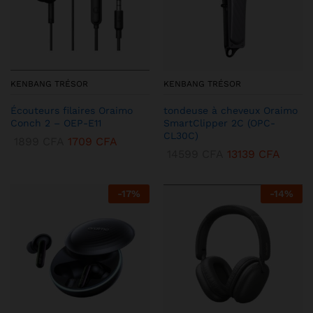
KENBANG TRÉSOR
KENBANG TRÉSOR
Écouteurs filaires Oraimo
tondeuse à cheveux Oraimo
Conch 2 – OEP-E11
SmartClipper 2C (OPC-
CL30C)
1899
CFA
1709
CFA
14599
CFA
13139
CFA
-
17
%
-
14
%