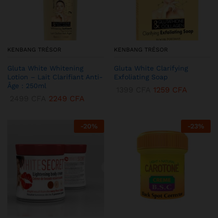
KENBANG TRÉSOR
KENBANG TRÉSOR
Gluta White Whitening
Gluta White Clarifying
Lotion – Lait Clarifiant Anti-
Exfoliating Soap
Âge : 250ml
1399
CFA
1259
CFA
2499
CFA
2249
CFA
-
20
%
-
23
%