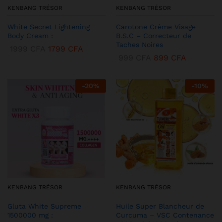
KENBANG TRÉSOR
KENBANG TRÉSOR
White Secret Lightening
Carotone Crème Visage
Body Cream :
B.S.C – Correcteur de
Taches Noires
1999
CFA
1799
CFA
999
CFA
899
CFA
-
20
%
-
10
%
KENBANG TRÉSOR
KENBANG TRÉSOR
Gluta White Supreme
Huile Super Blancheur de
1500000 mg :
Curcuma – VSC Contenance