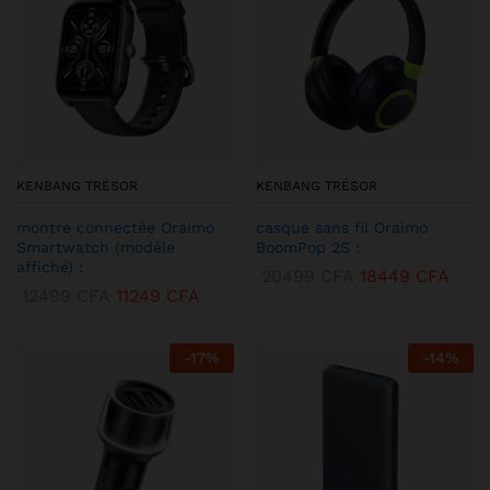
KENBANG TRÉSOR
KENBANG TRÉSOR
montre connectée Oraimo
casque sans fil Oraimo
Smartwatch (modèle
BoomPop 2S :
affiché) :
20499
CFA
18449
CFA
12499
CFA
11249
CFA
-
17
%
-
14
%