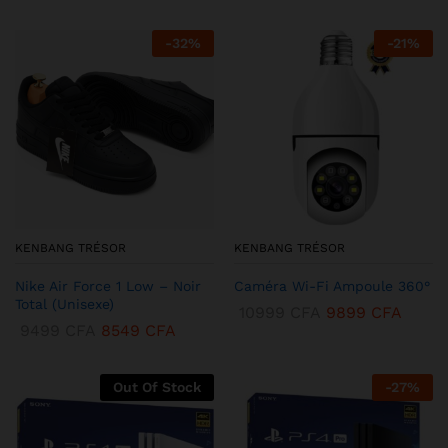
-
32
%
-
21
%
KENBANG TRÉSOR
KENBANG TRÉSOR
Nike Air Force 1 Low – Noir
Caméra Wi-Fi Ampoule 360°
Total (Unisexe)
10999
CFA
9899
CFA
9499
CFA
8549
CFA
Out Of Stock
-
27
%