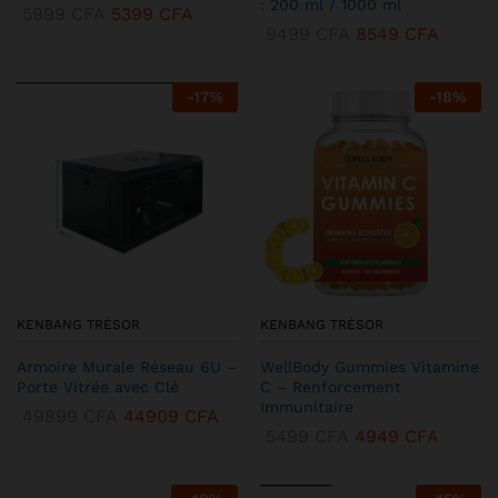
: 200 ml / 1000 ml
5999
CFA
5399
CFA
9499
CFA
8549
CFA
-
17
%
-
18
%
KENBANG TRÉSOR
KENBANG TRÉSOR
Armoire Murale Réseau 6U –
WellBody Gummies Vitamine
Porte Vitrée avec Clé
C – Renforcement
Immunitaire
49899
CFA
44909
CFA
5499
CFA
4949
CFA