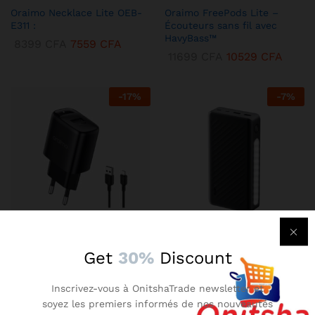
Oraimo Necklace Lite OEB-
Oraimo FreePods Lite –
E311 :
Écouteurs sans fil avec
HavyBass™
8399
CFA
7559
CFA
11699
CFA
10529
CFA
-
17
%
-
7
%
KENBANG TRÉSOR
KENBANG TRÉSOR
Get
30%
Discount
Chargeur Mural Oraimo 2A –
Oraimo Traveler 3 Lit –
Compact avec Technologie
Batterie Externe 27000 mAh
Inscrivez-vous à OnitshaTrade newsletter et
AniFast™
Ultra-Puissante
soyez les premiers informés de nos nouveautés
2899
CFA
2609
CFA
14899
CFA
13409
CFA