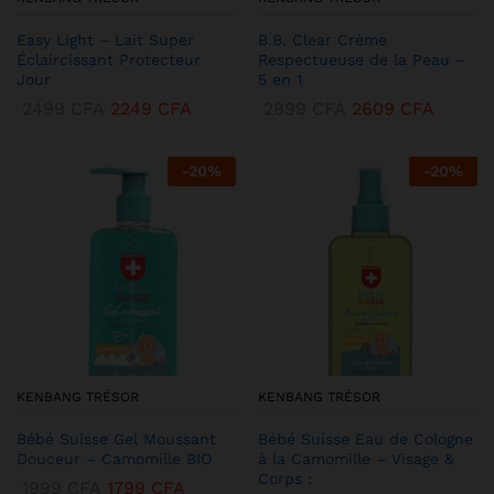
Easy Light – Lait Super
B.B. Clear Crème
Éclaircissant Protecteur
Respectueuse de la Peau –
Jour
5 en 1
2499
CFA
2249
CFA
2899
CFA
2609
CFA
-
20
%
-
20
%
KENBANG TRÉSOR
KENBANG TRÉSOR
Bébé Suisse Gel Moussant
Bébé Suisse Eau de Cologne
Douceur – Camomille BIO
à la Camomille – Visage &
Corps :
1999
CFA
1799
CFA