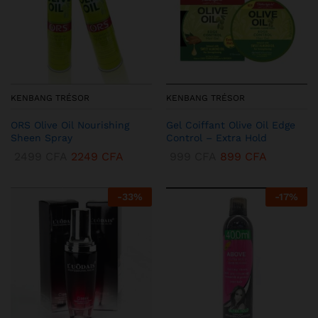
KENBANG TRÉSOR
KENBANG TRÉSOR
ORS Olive Oil Nourishing
Gel Coiffant Olive Oil Edge
Sheen Spray
Control – Extra Hold
2499
CFA
2249
CFA
999
CFA
899
CFA
-
33
%
-
17
%