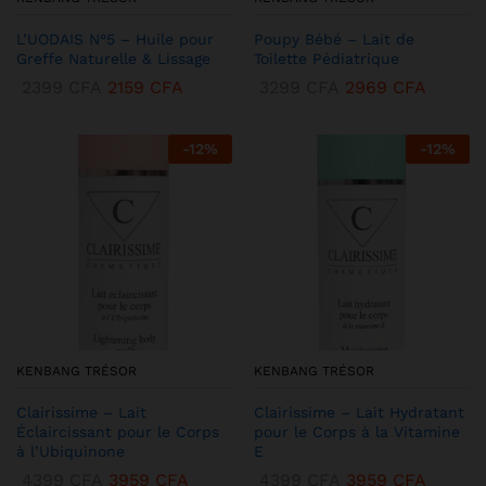
L’UODAIS N°5 – Huile pour
Poupy Bébé – Lait de
Greffe Naturelle & Lissage
Toilette Pédiatrique
2399
CFA
2159
CFA
3299
CFA
2969
CFA
-
12
%
-
12
%
KENBANG TRÉSOR
KENBANG TRÉSOR
Clairissime – Lait
Clairissime – Lait Hydratant
Éclaircissant pour le Corps
pour le Corps à la Vitamine
à l’Ubiquinone
E
4399
CFA
3959
CFA
4399
CFA
3959
CFA