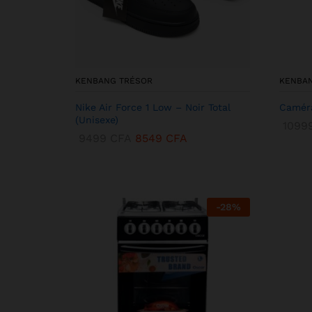
KENBANG TRÉSOR
KENBA
Nike Air Force 1 Low – Noir Total
Caméra
(Unisexe)
1099
9499
CFA
8549
CFA
-
28
%