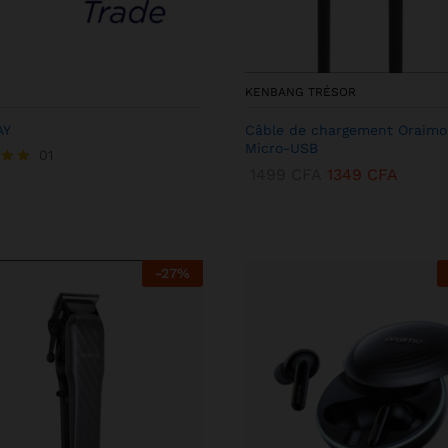
KENBANG TRÉSOR
AY
Câble de chargement Oraimo
Micro-USB
01
1499
CFA
1349
CFA
-
27
%