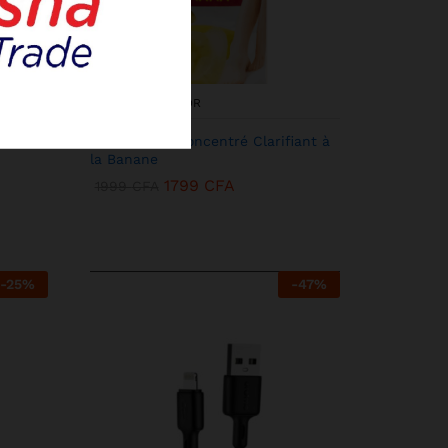
KENBANG TRÉSOR
acol
Miss Laila – Concentré Clarifiant à
la Banane
1799
CFA
1999
CFA
-
25
%
-
47
%