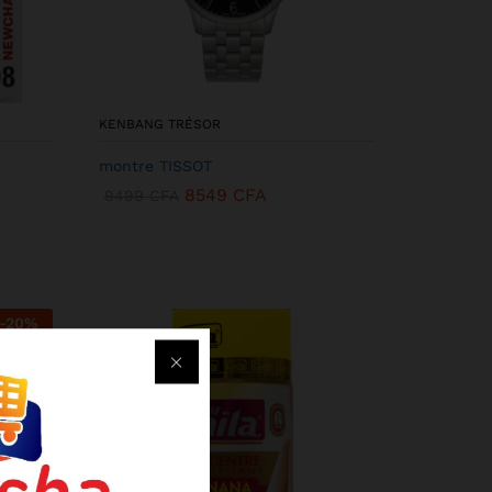
KENBANG TRÉSOR
montre TISSOT
8549
CFA
9499
CFA
-
20
%