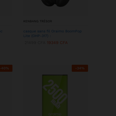
KENBANG TRÉSOR
ec
casque sans fil Oraimo BoomPop
Lite (OHP-317) :
21499
CFA
19349
CFA
-
40
%
-
34
%