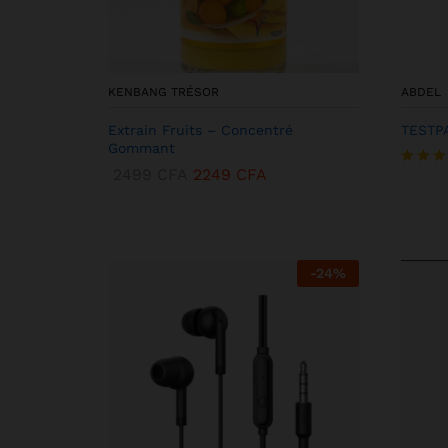
KENBANG TRÉSOR
ABDEL
Extrain Fruits – Concentré
TESTP
Gommant
2499
CFA
2249
CFA
Note
5.00
sur 5
-
24
%