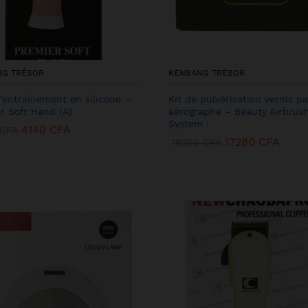
NG TRÉSOR
KENBANG TRÉSOR
’entraînement en silicone –
Kit de pulvérisation vernis pa
r Soft Hand (A)
aérographe – Beauty Airbrus
System :
4140
CFA
CFA
17280
CFA
19200
CFA