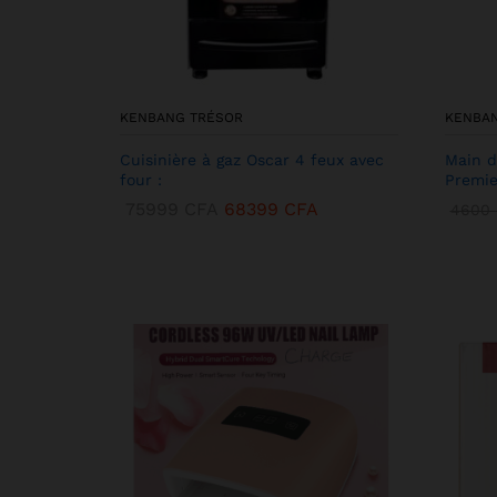
KENBANG TRÉSOR
KENBA
Cuisinière à gaz Oscar 4 feux avec
Main d
four :
Premie
75999
CFA
68399
CFA
4600