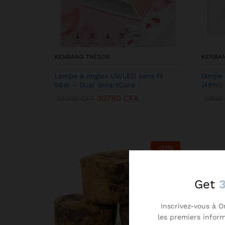
KENBANG TRÉSOR
KENBA
Lampe à ongles UV/LED sans fil
lampe 
96W – Dual SmartCure :
(48W)
30780
CFA
34200
CFA
11900
-
21
%
Get
Inscrivez-vous à O
les premiers infor