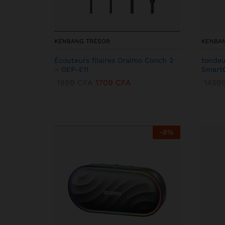
KENBANG TRÉSOR
KENBA
Écouteurs filaires Oraimo Conch 2
tondeu
– OEP-E11
SmartC
1899
CFA
1709
CFA
1459
-
8
%