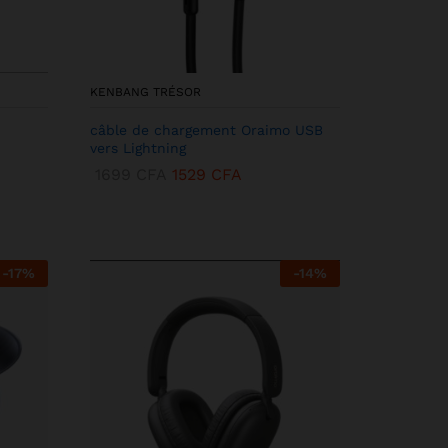
KENBANG TRÉSOR
câble de chargement Oraimo USB
vers Lightning
1699
CFA
1529
CFA
-
17
%
-
14
%