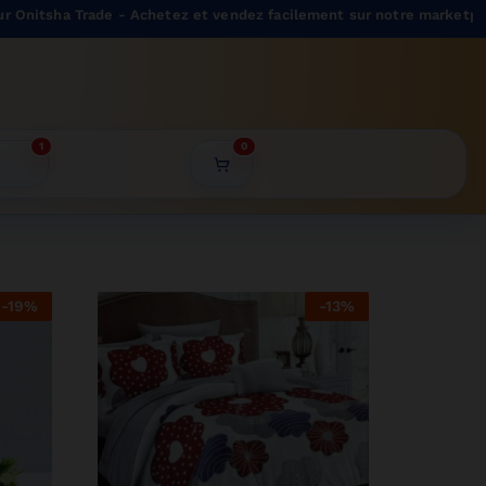
a Trade - Achetez et vendez facilement sur notre marketplace.
1
0
-
19
%
-
13
%