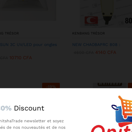
NG TRÉSOR
KENBANG TRÉSOR
SUN 3C UV/LED pour ongles
NEW CHAOBAPRC 808 :
4140
CFA
4600
CFA
10710
CFA
CFA
-
19
%
30%
Discount
nitshaTrade newsletter et soyez
més de nos nouveautés et de nos