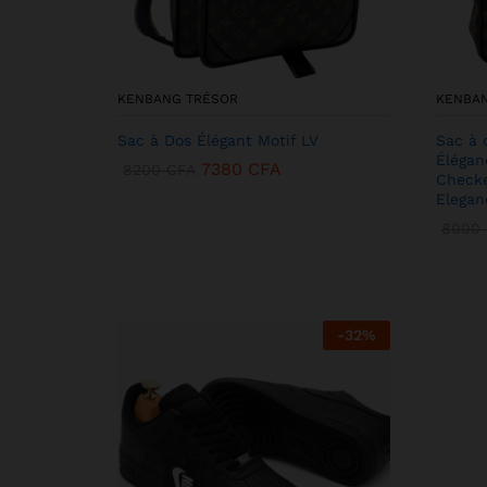
KENBANG TRÉSOR
KENBA
Sac à Dos Élégant Motif LV
Sac à 
Élégan
7380
CFA
8200
CFA
Checke
Elegan
8000
-
32
%