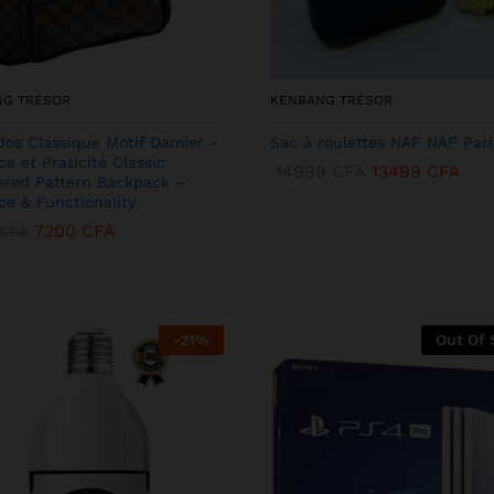
NG TRÉSOR
KENBANG TRÉSOR
dos Classique Motif Damier –
Sac à roulettes NAF NAF Pari
ce et Praticité Classic
14999
CFA
13499
CFA
red Pattern Backpack –
ce & Functionality
7200
CFA
CFA
-
21
%
Out Of 