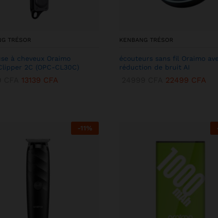
NG TRÉSOR
KENBANG TRÉSOR
se à cheveux Oraimo
écouteurs sans fil Oraimo av
lipper 2C (OPC-CL30C)
réduction de bruit AI
9
CFA
13139
CFA
24999
CFA
22499
CFA
-
11
%