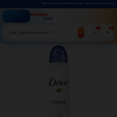
Bienvenue sur Onitsha Trade - Achetez et vendez facilem
Onitsha
Trade
WELCOME TO ONITSHATRADE ONLINE SHOP
1
0
Recherche