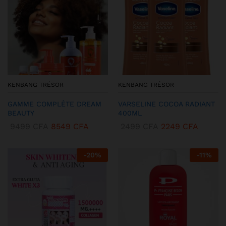
KENBANG TRÉSOR
KENBANG TRÉSOR
GAMME COMPLÈTE DREAM
VARSELINE COCOA RADIANT
BEAUTY
400ML
9499
CFA
8549
CFA
2499
CFA
2249
CFA
-
20
%
-
11
%