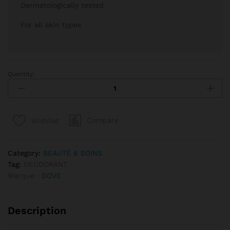
Dermatologically tested
For all skin types
Quantity:
DÉODORANT DOVE ORIGINAL EN spray – 48H de PROTECTION : 
Compare
Wishlist
Category:
BEAUTÉ & SOINS
Tag:
DEODORANT
Marque :
DOVE
Description