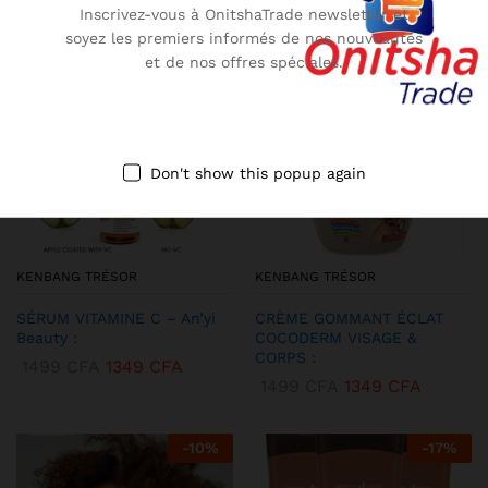
Inscrivez-vous à OnitshaTrade newsletter et
soyez les premiers informés de nos nouveautés
-
32
%
-
25
%
et de nos offres spéciales.
Don't show this popup again
KENBANG TRÉSOR
KENBANG TRÉSOR
SÉRUM VITAMINE C – An’yi
CRÈME GOMMANT ÉCLAT
Beauty :
COCODERM VISAGE &
CORPS :
1499
CFA
1349
CFA
1499
CFA
1349
CFA
-
10
%
-
17
%