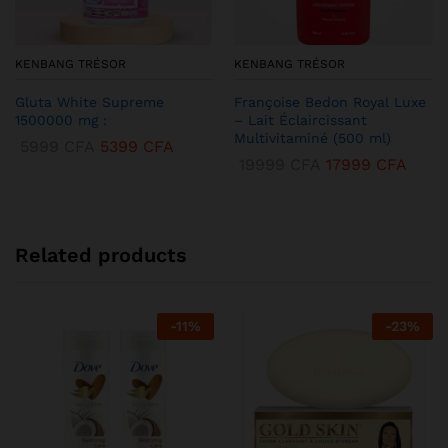
KENBANG TRÉSOR
KENBANG TRÉSOR
Gluta White Supreme
Françoise Bedon Royal Luxe
1500000 mg :
– Lait Éclaircissant
Multivitaminé (500 ml)
5999
CFA
5399
CFA
19999
CFA
17999
CFA
Related products
-
11
%
-
23
%