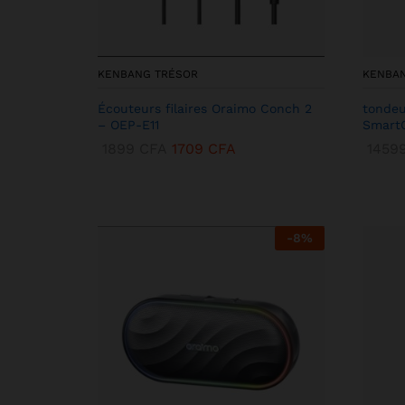
KENBANG TRÉSOR
KENBA
Écouteurs filaires Oraimo Conch 2
tondeu
– OEP-E11
SmartC
1899
CFA
1709
CFA
1459
-
8
%