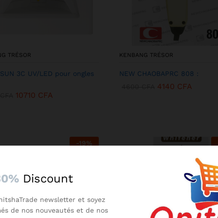
NG TRÉSOR
KENBANG TRÉSOR
SUN 3C UV/LED pour ongles
NEW CHAOBAPRC 808 :
4140
CFA
4600
CFA
10710
CFA
CFA
-
19
%
30%
Discount
nitshaTrade newsletter et soyez
més de nos nouveautés et de nos