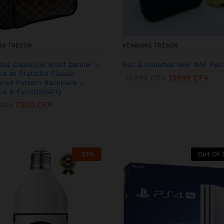
NG TRÉSOR
KENBANG TRÉSOR
dos Classique Motif Damier –
Sac à roulettes NAF NAF Pari
ce et Praticité Classic
14999
CFA
13499
CFA
red Pattern Backpack –
ce & Functionality
7200
CFA
CFA
-
21
%
Out Of 