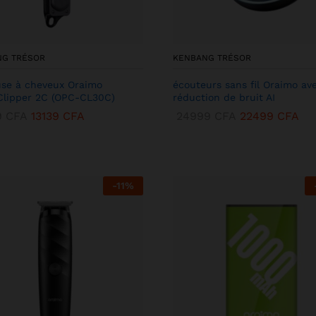
NG TRÉSOR
KENBANG TRÉSOR
se à cheveux Oraimo
écouteurs sans fil Oraimo av
lipper 2C (OPC-CL30C)
réduction de bruit AI
9
CFA
13139
CFA
24999
CFA
22499
CFA
-
11
%