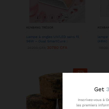
KENBANG TRÉSOR
KENBA
Lampe à ongles UV/LED sans fil
lampe 
96W – Dual SmartCure :
(48W)
30780
CFA
34200
CFA
11900
-
21
%
Get
Inscrivez-vous à O
les premiers infor