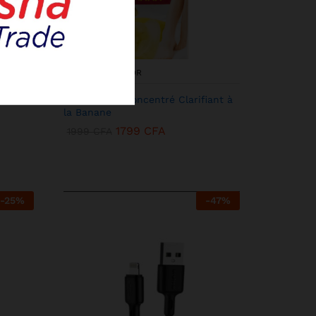
KENBANG TRÉSOR
acol
Miss Laila – Concentré Clarifiant à
la Banane
1799
CFA
1999
CFA
-
25
%
-
47
%