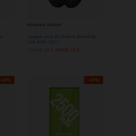
KENBANG TRÉSOR
ec
casque sans fil Oraimo BoomPop
Lite (OHP-317) :
21499
CFA
19349
CFA
-
40
%
-
34
%