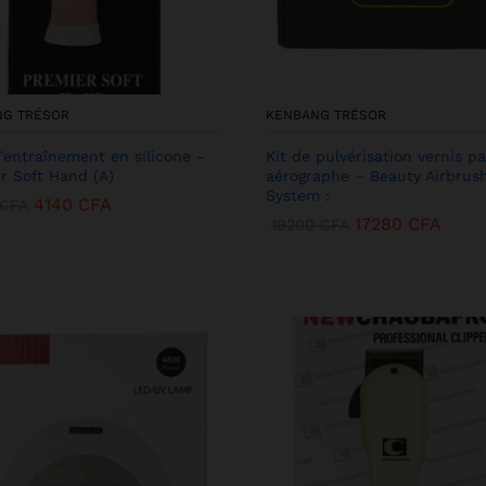
NG TRÉSOR
KENBANG TRÉSOR
’entraînement en silicone –
Kit de pulvérisation vernis pa
r Soft Hand (A)
aérographe – Beauty Airbrus
System :
4140
CFA
CFA
17280
CFA
19200
CFA