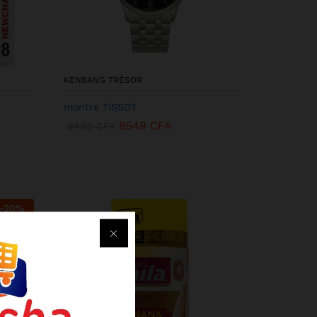
KENBANG TRÉSOR
montre TISSOT
8549
CFA
9499
CFA
-
20
%