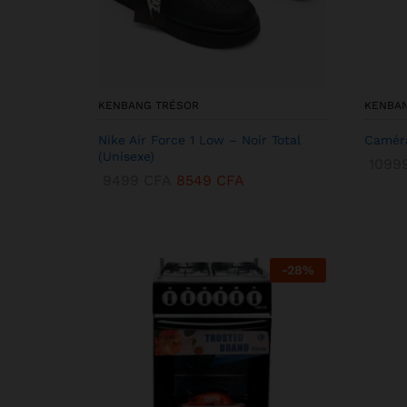
KENBANG TRÉSOR
KENBA
Nike Air Force 1 Low – Noir Total
Caméra
(Unisexe)
1099
9499
CFA
8549
CFA
-
28
%