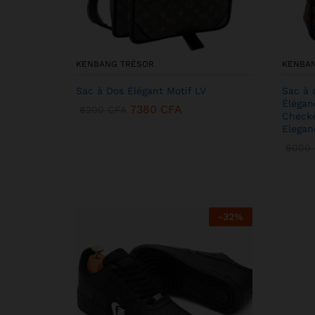
KENBANG TRÉSOR
KENBA
Sac à Dos Élégant Motif LV
Sac à 
Élégan
7380
CFA
8200
CFA
Checke
Elegan
8000
-
32
%