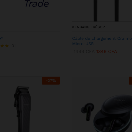
KENBANG TRÉSOR
AY
Câble de chargement Oraimo
Micro-USB
01
1499
CFA
1349
CFA
-
27
%