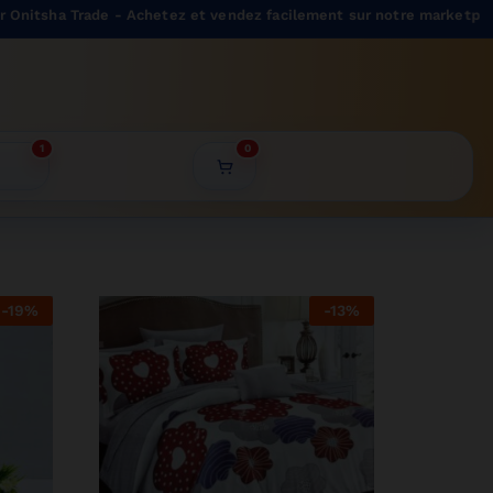
 Trade - Achetez et vendez facilement sur notre marketplace.
1
0
-
19
%
-
13
%