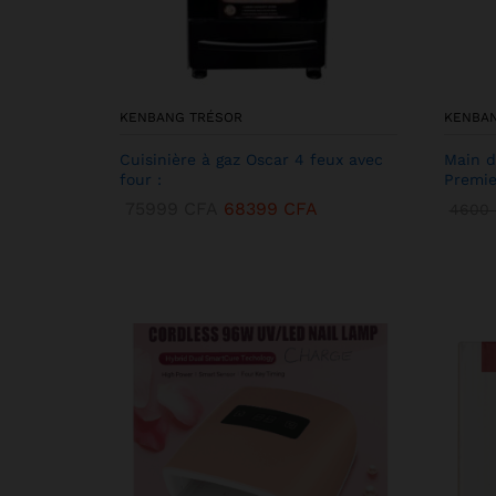
KENBANG TRÉSOR
KENBA
Cuisinière à gaz Oscar 4 feux avec
Main d
four :
Premie
75999
CFA
68399
CFA
4600