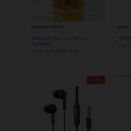
KENBANG TRÉSOR
ABDEL
Extrain Fruits – Concentré
TESTP
Gommant
2499
CFA
2249
CFA
Note
5.00
sur 5
-
24
%