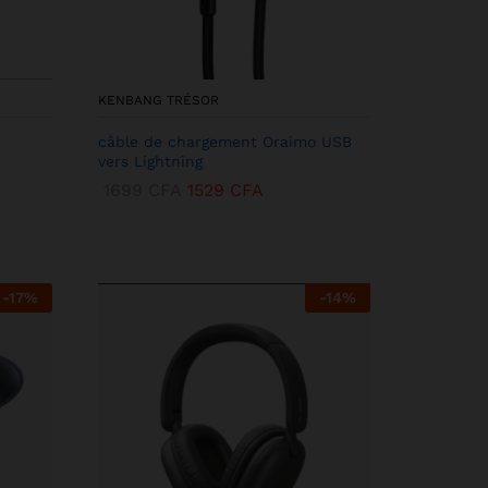
KENBANG TRÉSOR
câble de chargement Oraimo USB
vers Lightning
1699
CFA
1529
CFA
-
17
%
-
14
%