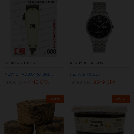
KENBANG TRÉSOR
KENBANG TRÉSOR
NEW CHAOBAPRC 808 :
montre TISSOT
4140
CFA
8549
CFA
4600
CFA
9499
CFA
-
21
%
-
19
%