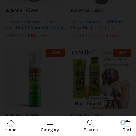
KENBANG TRÉSOR
KENBANG TRÉSOR
L’UODAIS Classic – Huile
ABOVE Mousse Coiffante
pour Greffe Naturelle 60 ml
Ultra Hold – 400 ml
999
CFA
899
CFA
2499
CFA
2249
CFA
-
30
%
-
20
%
KENBANG TRÉSOR
KENBANG TRÉSOR
0
DEQROY Olive Oil Mousse
Duo CANSoft Shampooing &
Home
Category
Search
Cart
Coiffante – Hold & Shine
Après-shampooing à l’Huile