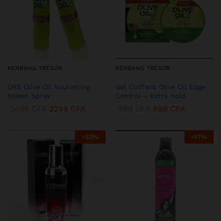
KENBANG TRÉSOR
KENBANG TRÉSOR
ORS Olive Oil Nourishing
Gel Coiffant Olive Oil Edge
Sheen Spray
Control – Extra Hold
2499
CFA
2249
CFA
999
CFA
899
CFA
-
33
%
-
17
%