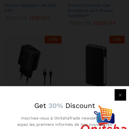
Oraimo Necklace Lite OEB-
Oraimo FreePods Lite –
E311 :
Écouteurs sans fil avec
HavyBass™
8399
CFA
7559
CFA
11699
CFA
10529
CFA
-
17
%
-
7
%
KENBANG TRÉSOR
KENBANG TRÉSOR
Get
30%
Discount
Chargeur Mural Oraimo 2A –
Oraimo Traveler 3 Lit –
Compact avec Technologie
Batterie Externe 27000 mAh
Inscrivez-vous à OnitshaTrade newsletter et
AniFast™
Ultra-Puissante
soyez les premiers informés de nos nouveautés
2899
CFA
2609
CFA
14899
CFA
13409
CFA