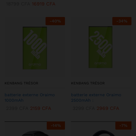
18799
CFA
16919
CFA
-
40
%
-
34
%
KENBANG TRÉSOR
KENBANG TRÉSOR
batterie externe Oraimo
batterie externe Oraimo
1000mAh
2500mAh :
2399
CFA
2159
CFA
3299
CFA
2969
CFA
-
14
%
-
7
%