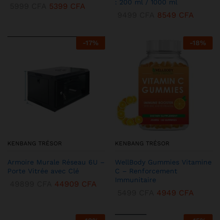
: 200 ml / 1000 ml
5999
CFA
5399
CFA
9499
CFA
8549
CFA
-
17
%
-
18
%
KENBANG TRÉSOR
KENBANG TRÉSOR
Armoire Murale Réseau 6U –
WellBody Gummies Vitamine
Porte Vitrée avec Clé
C – Renforcement
Immunitaire
49899
CFA
44909
CFA
5499
CFA
4949
CFA