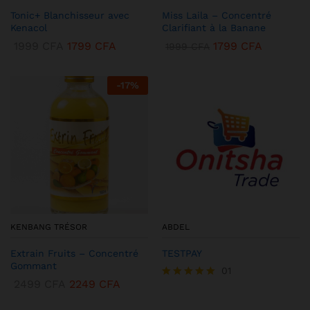
Tonic+ Blanchisseur avec
Miss Laila – Concentré
Kenacol
Clarifiant à la Banane
1999
CFA
1799
CFA
1799
CFA
1999
CFA
-
17
%
KENBANG TRÉSOR
ABDEL
Extrain Fruits – Concentré
TESTPAY
Gommant
01
2499
CFA
2249
CFA
Note
5.00
sur 5