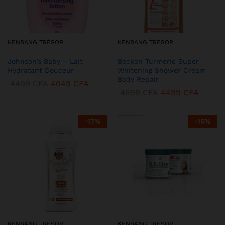
KENBANG TRÉSOR
KENBANG TRÉSOR
Johnson’s Baby – Lait
Beckon Turmeric Super
Hydratant Douceur
Whitening Shower Cream –
Body Repair
4499
CFA
4049
CFA
4999
CFA
4499
CFA
-
17
%
-
15
%
KENBANG TRÉSOR
KENBANG TRÉSOR