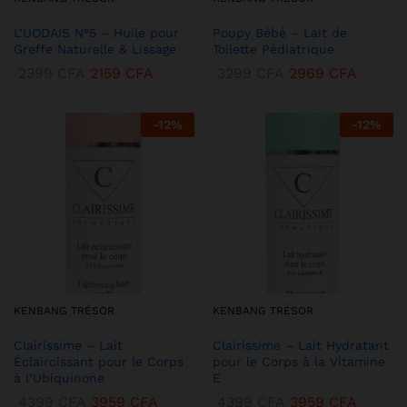
L’UODAIS N°5 – Huile pour
Poupy Bébé – Lait de
Greffe Naturelle & Lissage
Toilette Pédiatrique
2399
CFA
2159
CFA
3299
CFA
2969
CFA
-
12
%
-
12
%
KENBANG TRÉSOR
KENBANG TRÉSOR
Clairissime – Lait
Clairissime – Lait Hydratant
Éclaircissant pour le Corps
pour le Corps à la Vitamine
à l’Ubiquinone
E
4399
CFA
3959
CFA
4399
CFA
3959
CFA