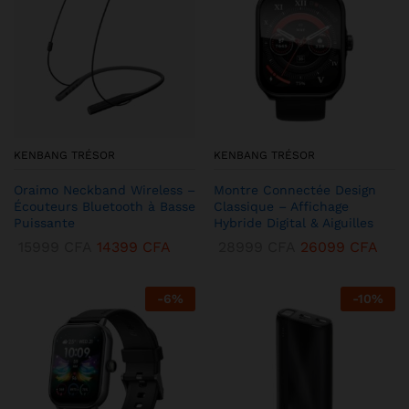
KENBANG TRÉSOR
KENBANG TRÉSOR
Oraimo Neckband Wireless –
Montre Connectée Design
Écouteurs Bluetooth à Basse
Classique – Affichage
Puissante
Hybride Digital & Aiguilles
15999
CFA
14399
CFA
28999
CFA
26099
CFA
-
6
%
-
10
%