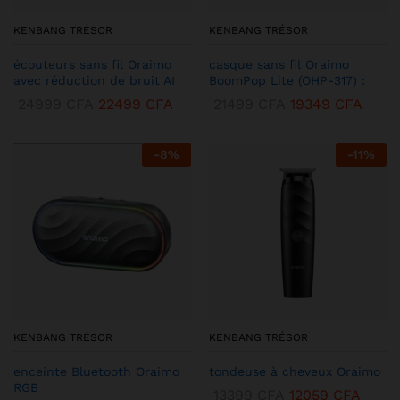
KENBANG TRÉSOR
KENBANG TRÉSOR
écouteurs sans fil Oraimo
casque sans fil Oraimo
avec réduction de bruit AI
BoomPop Lite (OHP-317) :
24999
CFA
22499
CFA
21499
CFA
19349
CFA
-
8
%
-
11
%
KENBANG TRÉSOR
KENBANG TRÉSOR
enceinte Bluetooth Oraimo
tondeuse à cheveux Oraimo
RGB
13399
CFA
12059
CFA