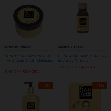
KENBANG TRÉSOR
KENBANG TRÉSOR
Gluta White Crème de Nuit
Gluta White Double Serum –
– Anti-Acné & Anti-Mélasma
Intensive Formula :
:
1499
CFA
1349
CFA
999
CFA
899
CFA
-
17
%
-
18
%