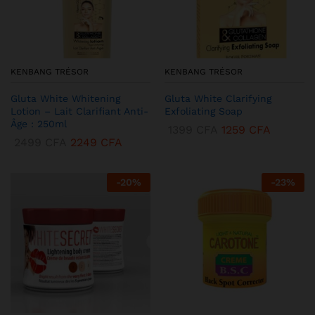
KENBANG TRÉSOR
KENBANG TRÉSOR
Gluta White Whitening
Gluta White Clarifying
Lotion – Lait Clarifiant Anti-
Exfoliating Soap
Âge : 250ml
1399
CFA
1259
CFA
2499
CFA
2249
CFA
-
20
%
-
23
%