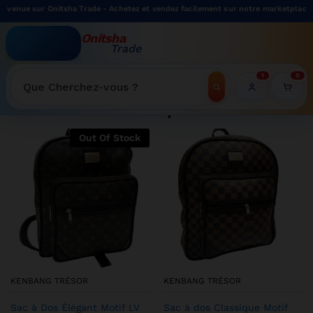
nitsha Trade - Achetez et vendez facilement sur notre marketplace.
Onitsha
Trade
WELCOME TO ONITSHATRADE ONLINE SHOP
1
0
Recherche
Shop
Out Of Stock
KENBANG TRÉSOR
KENBANG TRÉSOR
Sac à Dos Élégant Motif LV
Sac à dos Classique Motif