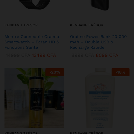
KENBANG TRÉSOR
KENBANG TRÉSOR
Montre Connectée Oraimo
Oraimo Power Bank 20 000
Smartwatch – Écran HD &
mAh – Double USB &
Fonctions Santé
Recharge Rapide
14999
CFA
13499
CFA
8999
CFA
8099
CFA
-
20
%
-
18
%
KENBANG TRÉSOR
KENBANG TRÉSOR