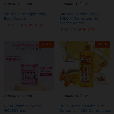
KENBANG TRÉSOR
KENBANG TRÉSOR
White Secret Lightening
Carotone Crème Visage
Body Cream :
B.S.C – Correcteur de
Taches Noires
1999
CFA
1799
CFA
999
CFA
899
CFA
-
20
%
-
10
%
KENBANG TRÉSOR
KENBANG TRÉSOR
Gluta White Supreme
Huile Super Blancheur de
1500000 mg :
Curcuma – VSC Contenance