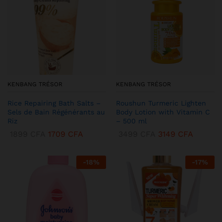
KENBANG TRÉSOR
KENBANG TRÉSOR
Rice Repairing Bath Salts –
Roushun Turmeric Lighten
Sels de Bain Régénérants au
Body Lotion with Vitamin C
Riz
– 500 ml
1899
CFA
1709
CFA
3499
CFA
3149
CFA
-
18
%
-
17
%