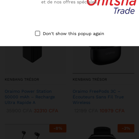
et de nos offres spéciales.
-
10
%
-
13
%
Don't show this popup again
KENBANG TRÉSOR
KENBANG TRÉSOR
Oraimo Power Station
Oraimo FreePods 3C –
50000 mAh – Recharge
Écouteurs Sans Fil True
Ultra Rapide A
Wireless
35900
CFA
32310
CFA
12199
CFA
10979
CFA
-
8
%
-
3
%