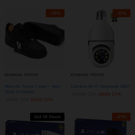
-
32
%
-
21
%
KENBANG TRÉSOR
KENBANG TRÉSOR
Nike Air Force 1 Low – Noir
Caméra Wi-Fi Ampoule 360°
Total (Unisexe)
10999
CFA
9899
CFA
9499
CFA
8549
CFA
Out Of Stock
-
27
%