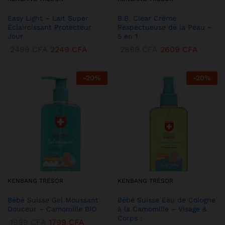
Easy Light – Lait Super
B.B. Clear Crème
Éclaircissant Protecteur
Respectueuse de la Peau –
Jour
5 en 1
2499
CFA
2249
CFA
2899
CFA
2609
CFA
-
20
%
-
20
%
KENBANG TRÉSOR
KENBANG TRÉSOR
Bébé Suisse Gel Moussant
Bébé Suisse Eau de Cologne
Douceur – Camomille BIO
à la Camomille – Visage &
Corps :
1999
CFA
1799
CFA