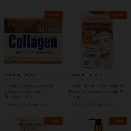
-
20
%
-
25
%
KENBANG TRÉSOR
KENBANG TRÉSOR
Disaar Crème de Beauté
Disaar Sérum Éclaircissant
Collagène Naturel –
Super Curcuma – Visage &
Éclaircissante
Corps
1999
CFA
1799
CFA
1499
CFA
1349
CFA
-
24
%
-
13
%