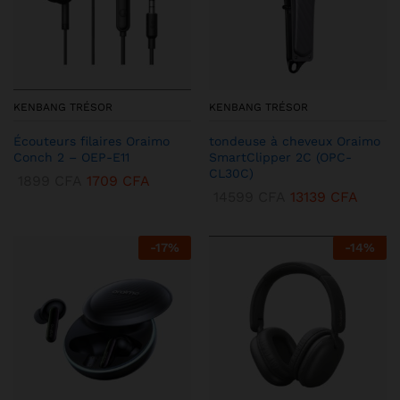
KENBANG TRÉSOR
KENBANG TRÉSOR
Écouteurs filaires Oraimo
tondeuse à cheveux Oraimo
Conch 2 – OEP-E11
SmartClipper 2C (OPC-
CL30C)
1899
CFA
1709
CFA
14599
CFA
13139
CFA
-
17
%
-
14
%