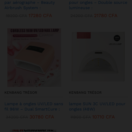
par aérographe – Beauty
pour ongles – Double source
Airbrush System :
lumineuse :
17280
CFA
21780
CFA
19200
CFA
24200
CFA
KENBANG TRÉSOR
KENBANG TRÉSOR
Lampe à ongles UV/LED sans
lampe SUN 3C UV/LED pour
fil 96W – Dual SmartCure :
ongles (48W)
30780
CFA
10710
CFA
34200
CFA
11900
CFA