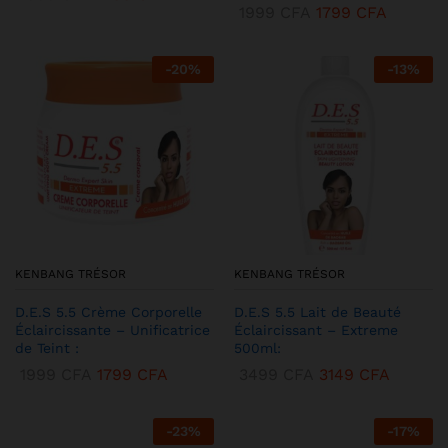
1999
CFA
1799
CFA
-
20
%
-
13
%
KENBANG TRÉSOR
KENBANG TRÉSOR
D.E.S 5.5 Crème Corporelle
D.E.S 5.5 Lait de Beauté
Éclaircissante – Unificatrice
Éclaircissant – Extreme
de Teint :
500ml:
1999
CFA
1799
CFA
3499
CFA
3149
CFA
-
23
%
-
17
%