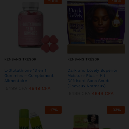
-
18
%
-
15
%
KENBANG TRÉSOR
KENBANG TRÉSOR
L-Glutathione 13 en 1
Dark and Lovely Superior
Gummies – Complément
Moisture Plus – Kit
Alimentaire
Défrisant Sans Soude
(Cheveux Normaux)
5499
CFA
4949
CFA
5499
CFA
4949
CFA
-
17
%
-
33
%