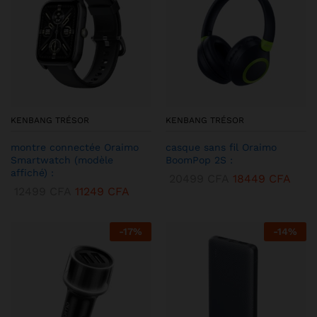
KENBANG TRÉSOR
KENBANG TRÉSOR
montre connectée Oraimo
casque sans fil Oraimo
Smartwatch (modèle
BoomPop 2S :
affiché) :
20499
CFA
18449
CFA
12499
CFA
11249
CFA
-
17
%
-
14
%