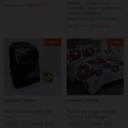
Damier – Élégance et
7380
CFA
8200
CFA
Praticité Classic Checkered
Pattern Backpack –
Elegance & Functionality
7200
CFA
8000
CFA
-
19
%
-
13
%
KENBANG TRÉSOR
KENBANG TRÉSOR
Sac à roulettes NAF NAF
Parure de draps. Modèle
Paris
Fleurs à Pois Rouges
14999
CFA
13499
CFA
8299
CFA
7469
CFA