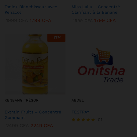
Tonic+ Blanchisseur avec
Miss Laila – Concentré
Kenacol
Clarifiant à la Banane
1999
CFA
1799
CFA
1799
CFA
1999
CFA
-
17
%
KENBANG TRÉSOR
ABDEL
Extrain Fruits – Concentré
TESTPAY
Gommant
01
2499
CFA
2249
CFA
Note
5.00
sur 5