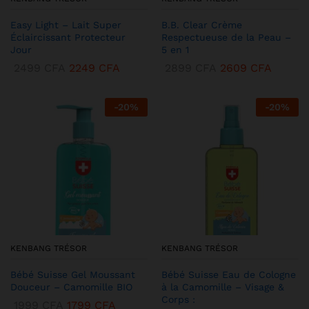
Easy Light – Lait Super
B.B. Clear Crème
Éclaircissant Protecteur
Respectueuse de la Peau –
Jour
5 en 1
2499
CFA
2249
CFA
2899
CFA
2609
CFA
-
20
%
-
20
%
KENBANG TRÉSOR
KENBANG TRÉSOR
Bébé Suisse Gel Moussant
Bébé Suisse Eau de Cologne
Douceur – Camomille BIO
à la Camomille – Visage &
Corps :
1999
CFA
1799
CFA