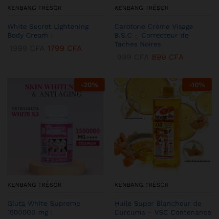
KENBANG TRÉSOR
KENBANG TRÉSOR
White Secret Lightening
Carotone Crème Visage
Body Cream :
B.S.C – Correcteur de
Taches Noires
1999
CFA
1799
CFA
999
CFA
899
CFA
-
20
%
-
10
%
KENBANG TRÉSOR
KENBANG TRÉSOR
Gluta White Supreme
Huile Super Blancheur de
1500000 mg :
Curcuma – VSC Contenance