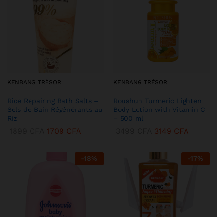
KENBANG TRÉSOR
KENBANG TRÉSOR
Rice Repairing Bath Salts –
Roushun Turmeric Lighten
Sels de Bain Régénérants au
Body Lotion with Vitamin C
Riz
– 500 ml
1899
CFA
1709
CFA
3499
CFA
3149
CFA
-
18
%
-
17
%