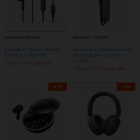
KENBANG TRÉSOR
KENBANG TRÉSOR
Écouteurs filaires Oraimo
tondeuse à cheveux Oraimo
Conch 2 – OEP-E11
SmartClipper 2C (OPC-
CL30C)
1899
CFA
1709
CFA
14599
CFA
13139
CFA
-
17
%
-
14
%