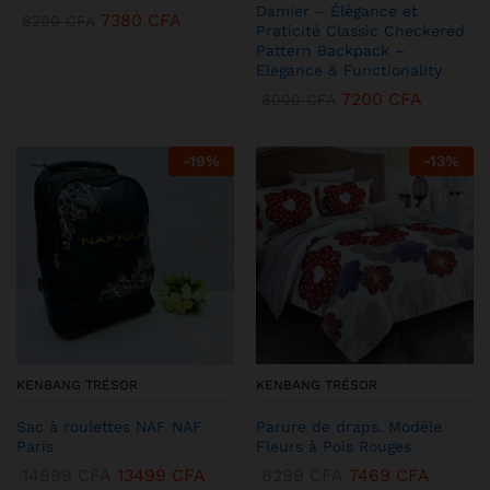
Damier – Élégance et
7380
CFA
8200
CFA
Praticité Classic Checkered
Pattern Backpack –
Elegance & Functionality
7200
CFA
8000
CFA
-
19
%
-
13
%
KENBANG TRÉSOR
KENBANG TRÉSOR
Sac à roulettes NAF NAF
Parure de draps. Modèle
Paris
Fleurs à Pois Rouges
14999
CFA
13499
CFA
8299
CFA
7469
CFA