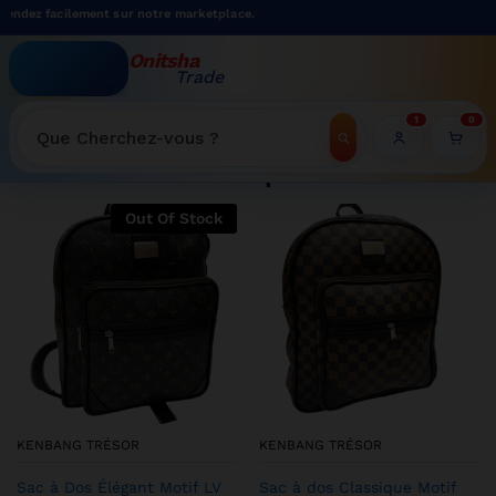
ement sur notre marketplace.
Onitsha
Trade
WELCOME TO ONITSHATRADE ONLINE SHOP
1
0
Recherche
Shop
Out Of Stock
KENBANG TRÉSOR
KENBANG TRÉSOR
Sac à Dos Élégant Motif LV
Sac à dos Classique Motif