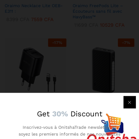
Oraimo Necklace Lite OEB-
Oraimo FreePods Lite –
E311 :
Écouteurs sans fil avec
HavyBass™
8399
CFA
7559
CFA
11699
CFA
10529
CFA
-
17
%
-
7
%
KENBANG TRÉSOR
KENBANG TRÉSOR
Get
30%
Discount
Chargeur Mural Oraimo 2A –
Oraimo Traveler 3 Lit –
Compact avec Technologie
Batterie Externe 27000 mAh
Inscrivez-vous à OnitshaTrade newsletter et
AniFast™
Ultra-Puissante
soyez les premiers informés de nos nouveautés
2899
CFA
2609
CFA
14899
CFA
13409
CFA