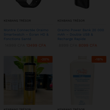
KENBANG TRÉSOR
KENBANG TRÉSOR
Montre Connectée Oraimo
Oraimo Power Bank 20 000
Smartwatch – Écran HD &
mAh – Double USB &
Fonctions Santé
Recharge Rapide
14999
CFA
13499
CFA
8999
CFA
8099
CFA
-
20
%
-
18
%
KENBANG TRÉSOR
KENBANG TRÉSOR