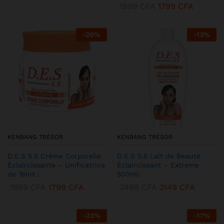
1999
CFA
1799
CFA
-
20
%
-
13
%
KENBANG TRÉSOR
KENBANG TRÉSOR
D.E.S 5.5 Crème Corporelle
D.E.S 5.5 Lait de Beauté
Éclaircissante – Unificatrice
Éclaircissant – Extreme
de Teint :
500ml:
1999
CFA
1799
CFA
3499
CFA
3149
CFA
-
23
%
-
17
%