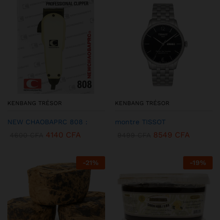
KENBANG TRÉSOR
KENBANG TRÉSOR
NEW CHAOBAPRC 808 :
montre TISSOT
4140
CFA
8549
CFA
4600
CFA
9499
CFA
-
21
%
-
19
%