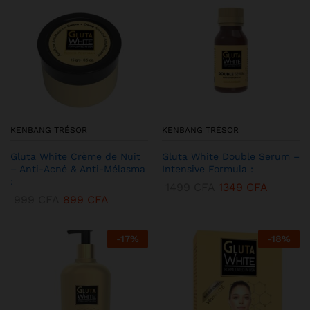
KENBANG TRÉSOR
KENBANG TRÉSOR
Gluta White Crème de Nuit
Gluta White Double Serum –
– Anti-Acné & Anti-Mélasma
Intensive Formula :
:
1499
CFA
1349
CFA
999
CFA
899
CFA
-
17
%
-
18
%