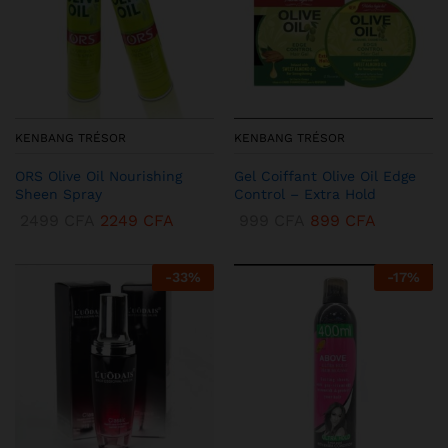
KENBANG TRÉSOR
KENBANG TRÉSOR
ORS Olive Oil Nourishing
Gel Coiffant Olive Oil Edge
Sheen Spray
Control – Extra Hold
2499
CFA
2249
CFA
999
CFA
899
CFA
-
33
%
-
17
%