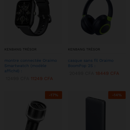
KENBANG TRÉSOR
KENBANG TRÉSOR
montre connectée Oraimo
casque sans fil Oraimo
Smartwatch (modèle
BoomPop 2S :
affiché) :
20499
CFA
18449
CFA
12499
CFA
11249
CFA
-
17
%
-
14
%