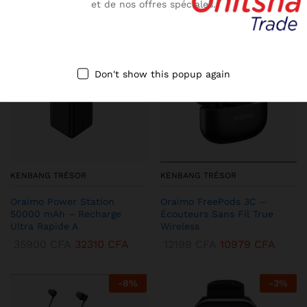
et de nos offres spéciales.
-
10
%
-
13
%
Don't show this popup again
KENBANG TRÉSOR
KENBANG TRÉSOR
Oraimo Power Station
Oraimo FreePods 3C –
50000 mAh – Recharge
Écouteurs Sans Fil True
Ultra Rapide A
Wireless
35900
CFA
32310
CFA
12199
CFA
10979
CFA
-
8
%
-
3
%