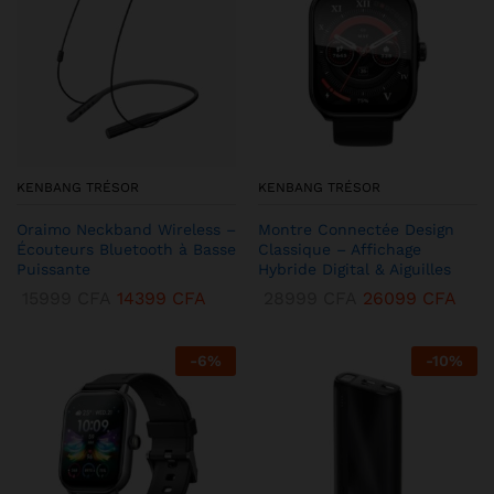
KENBANG TRÉSOR
KENBANG TRÉSOR
Oraimo Neckband Wireless –
Montre Connectée Design
Écouteurs Bluetooth à Basse
Classique – Affichage
Puissante
Hybride Digital & Aiguilles
15999
CFA
14399
CFA
28999
CFA
26099
CFA
-
6
%
-
10
%