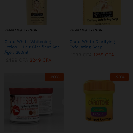
KENBANG TRÉSOR
KENBANG TRÉSOR
Gluta White Whitening
Gluta White Clarifying
Lotion – Lait Clarifiant Anti-
Exfoliating Soap
Âge : 250ml
1399
CFA
1259
CFA
2499
CFA
2249
CFA
-
20
%
-
23
%