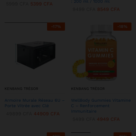
: 200 ml / 1000 ml
5999
CFA
5399
CFA
9499
CFA
8549
CFA
-
17
%
-
18
%
KENBANG TRÉSOR
KENBANG TRÉSOR
Armoire Murale Réseau 6U –
WellBody Gummies Vitamine
Porte Vitrée avec Clé
C – Renforcement
Immunitaire
49899
CFA
44909
CFA
5499
CFA
4949
CFA