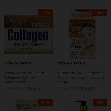
-
20
%
-
25
%
KENBANG TRÉSOR
KENBANG TRÉSOR
Disaar Crème de Beauté
Disaar Sérum Éclaircissant
Collagène Naturel –
Super Curcuma – Visage &
Éclaircissante
Corps
1999
CFA
1799
CFA
1499
CFA
1349
CFA
-
24
%
-
13
%