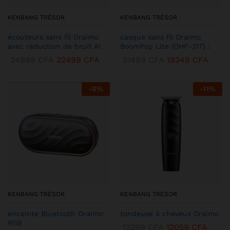
KENBANG TRÉSOR
KENBANG TRÉSOR
écouteurs sans fil Oraimo
casque sans fil Oraimo
avec réduction de bruit AI
BoomPop Lite (OHP-317) :
24999
CFA
22499
CFA
21499
CFA
19349
CFA
-
8
%
-
11
%
KENBANG TRÉSOR
KENBANG TRÉSOR
enceinte Bluetooth Oraimo
tondeuse à cheveux Oraimo
RGB
13399
CFA
12059
CFA