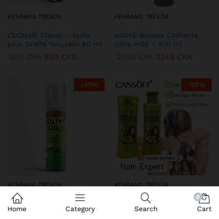
KENBANG TRÉSOR
KENBANG TRÉSOR
L’UODAIS Classic – Huile
ABOVE Mousse Coiffante
pour Greffe Naturelle 60 ml
Ultra Hold – 400 ml
999
CFA
899
CFA
2499
CFA
2249
CFA
-
30
%
-
20
%
KENBANG TRÉSOR
KENBANG TRÉSOR
0
DEQROY Olive Oil Mousse
Duo CANSoft Shampooing &
Home
Category
Search
Cart
Coiffante – Hold & Shine
Après-shampooing à l’Huile