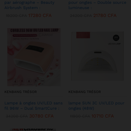
par aérographe – Beauty
pour ongles – Double source
Airbrush System :
lumineuse :
17280
CFA
21780
CFA
19200
CFA
24200
CFA
KENBANG TRÉSOR
KENBANG TRÉSOR
Lampe à ongles UV/LED sans
lampe SUN 3C UV/LED pour
fil 96W – Dual SmartCure :
ongles (48W)
30780
CFA
10710
CFA
34200
CFA
11900
CFA