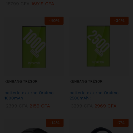
18799
CFA
16919
CFA
-
40
%
-
34
%
KENBANG TRÉSOR
KENBANG TRÉSOR
batterie externe Oraimo
batterie externe Oraimo
1000mAh
2500mAh :
2399
CFA
2159
CFA
3299
CFA
2969
CFA
-
14
%
-
7
%