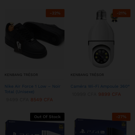
-
32
%
-
21
%
KENBANG TRÉSOR
KENBANG TRÉSOR
Nike Air Force 1 Low – Noir
Caméra Wi-Fi Ampoule 360°
Total (Unisexe)
10999
CFA
9899
CFA
9499
CFA
8549
CFA
Out Of Stock
-
27
%