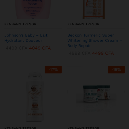
KENBANG TRÉSOR
KENBANG TRÉSOR
Johnson’s Baby – Lait
Beckon Turmeric Super
Hydratant Douceur
Whitening Shower Cream –
Body Repair
4499
CFA
4049
CFA
4999
CFA
4499
CFA
-
17
%
-
15
%
KENBANG TRÉSOR
KENBANG TRÉSOR