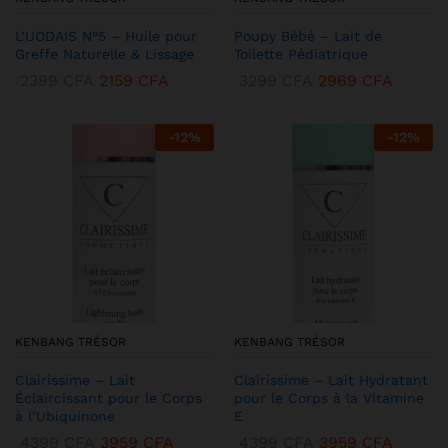
L’UODAIS N°5 – Huile pour
Poupy Bébé – Lait de
Greffe Naturelle & Lissage
Toilette Pédiatrique
2399
CFA
2159
CFA
3299
CFA
2969
CFA
-
12
%
-
12
%
KENBANG TRÉSOR
KENBANG TRÉSOR
Clairissime – Lait
Clairissime – Lait Hydratant
Éclaircissant pour le Corps
pour le Corps à la Vitamine
à l’Ubiquinone
E
4399
CFA
3959
CFA
4399
CFA
3959
CFA