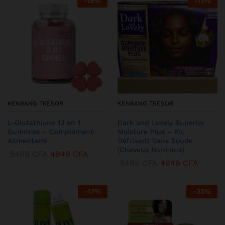
-
18
%
-
15
%
KENBANG TRÉSOR
KENBANG TRÉSOR
L-Glutathione 13 en 1
Dark and Lovely Superior
Gummies – Complément
Moisture Plus – Kit
Alimentaire
Défrisant Sans Soude
(Cheveux Normaux)
5499
CFA
4949
CFA
5499
CFA
4949
CFA
-
17
%
-
33
%