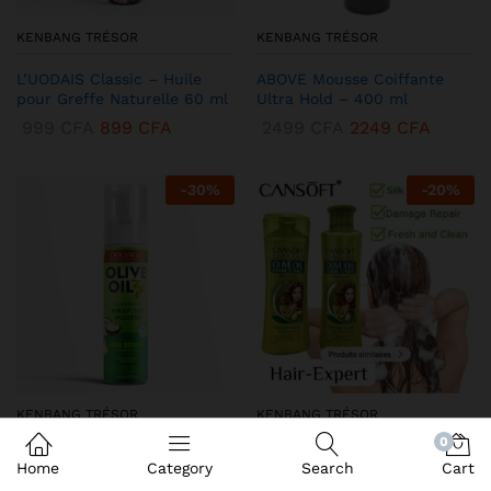
KENBANG TRÉSOR
KENBANG TRÉSOR
L’UODAIS Classic – Huile
ABOVE Mousse Coiffante
pour Greffe Naturelle 60 ml
Ultra Hold – 400 ml
999
CFA
899
CFA
2499
CFA
2249
CFA
-
30
%
-
20
%
KENBANG TRÉSOR
KENBANG TRÉSOR
0
DEQROY Olive Oil Mousse
Duo CANSoft Shampooing &
Home
Category
Search
Cart
Coiffante – Hold & Shine
Après-shampooing à l’Huile