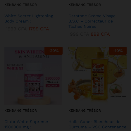
KENBANG TRÉSOR
KENBANG TRÉSOR
White Secret Lightening
Carotone Crème Visage
Body Cream :
B.S.C – Correcteur de
Taches Noires
1999
CFA
1799
CFA
999
CFA
899
CFA
-
20
%
-
10
%
KENBANG TRÉSOR
KENBANG TRÉSOR
Gluta White Supreme
Huile Super Blancheur de
1500000 mg :
Curcuma – VSC Contenance