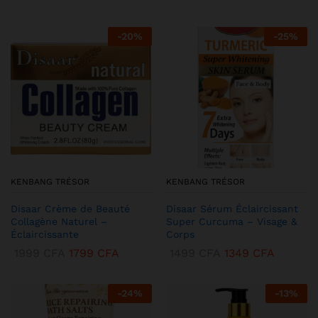
-
20
%
-
25
%
KENBANG TRÉSOR
KENBANG TRÉSOR
Disaar Crème de Beauté
Disaar Sérum Éclaircissant
Collagène Naturel –
Super Curcuma – Visage &
Éclaircissante
Corps
1999
CFA
1799
CFA
1499
CFA
1349
CFA
-
24
%
-
13
%