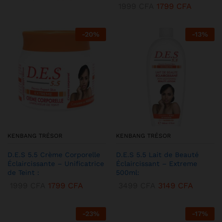
1999
CFA
1799
CFA
-
20
%
-
13
%
KENBANG TRÉSOR
KENBANG TRÉSOR
D.E.S 5.5 Crème Corporelle
D.E.S 5.5 Lait de Beauté
Éclaircissante – Unificatrice
Éclaircissant – Extreme
de Teint :
500ml:
1999
CFA
1799
CFA
3499
CFA
3149
CFA
-
23
%
-
17
%