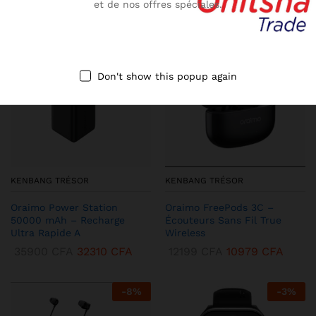
et de nos offres spéciales.
-
10
%
-
13
%
Don't show this popup again
KENBANG TRÉSOR
KENBANG TRÉSOR
Oraimo Power Station
Oraimo FreePods 3C –
50000 mAh – Recharge
Écouteurs Sans Fil True
Ultra Rapide A
Wireless
35900
CFA
32310
CFA
12199
CFA
10979
CFA
-
8
%
-
3
%