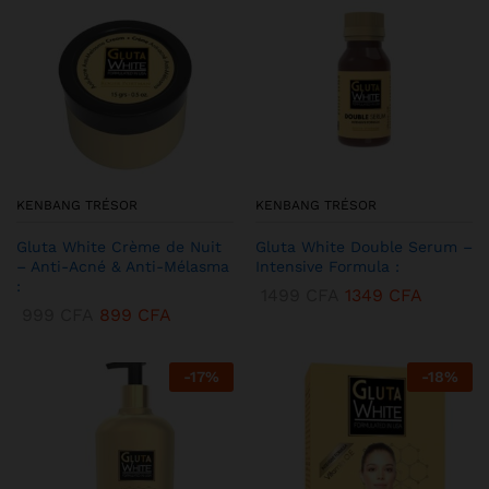
KENBANG TRÉSOR
KENBANG TRÉSOR
Gluta White Crème de Nuit
Gluta White Double Serum –
– Anti-Acné & Anti-Mélasma
Intensive Formula :
:
1499
CFA
1349
CFA
999
CFA
899
CFA
-
17
%
-
18
%