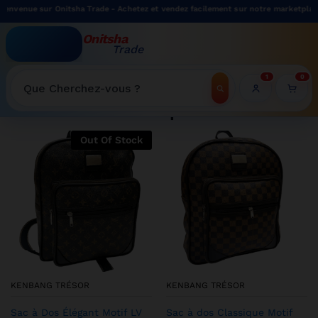
 Onitsha Trade - Achetez et vendez facilement sur notre marketplace.
Onitsha
Trade
WELCOME TO ONITSHATRADE ONLINE SHOP
1
0
Recherche
Shop
Out Of Stock
KENBANG TRÉSOR
KENBANG TRÉSOR
Sac à Dos Élégant Motif LV
Sac à dos Classique Motif