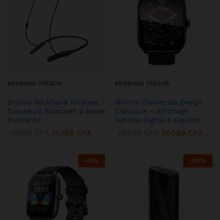
KENBANG TRÉSOR
KENBANG TRÉSOR
Oraimo Neckband Wireless –
Montre Connectée Design
Écouteurs Bluetooth à Basse
Classique – Affichage
Puissante
Hybride Digital & Aiguilles
15999
CFA
14399
CFA
28999
CFA
26099
CFA
-
6
%
-
10
%