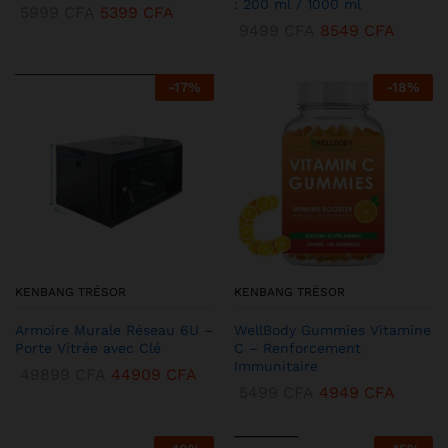
: 200 ml / 1000 ml
5999
CFA
5399
CFA
9499
CFA
8549
CFA
-
17
%
-
18
%
KENBANG TRÉSOR
KENBANG TRÉSOR
Armoire Murale Réseau 6U –
WellBody Gummies Vitamine
Porte Vitrée avec Clé
C – Renforcement
Immunitaire
49899
CFA
44909
CFA
5499
CFA
4949
CFA