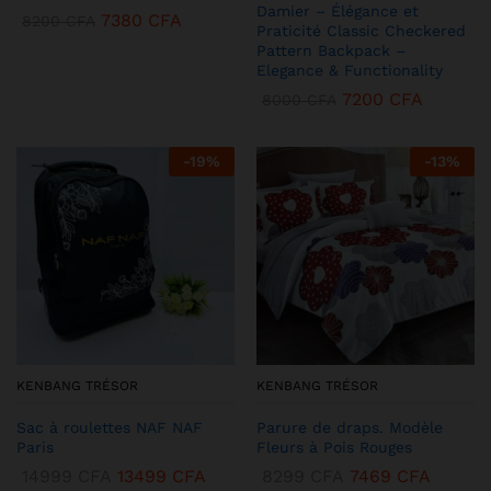
Damier – Élégance et
7380
CFA
8200
CFA
Praticité Classic Checkered
Pattern Backpack –
Elegance & Functionality
7200
CFA
8000
CFA
-
19
%
-
13
%
KENBANG TRÉSOR
KENBANG TRÉSOR
Sac à roulettes NAF NAF
Parure de draps. Modèle
Paris
Fleurs à Pois Rouges
14999
CFA
13499
CFA
8299
CFA
7469
CFA