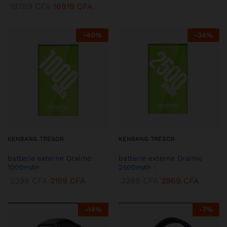
18799
CFA
16919
CFA
-
40
%
-
34
%
KENBANG TRÉSOR
KENBANG TRÉSOR
batterie externe Oraimo
batterie externe Oraimo
1000mAh
2500mAh :
2399
CFA
2159
CFA
3299
CFA
2969
CFA
-
14
%
-
7
%