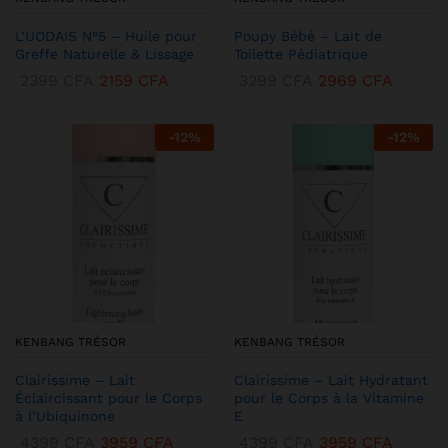
L’UODAIS N°5 – Huile pour
Poupy Bébé – Lait de
Greffe Naturelle & Lissage
Toilette Pédiatrique
2399
CFA
2159
CFA
3299
CFA
2969
CFA
-
12
%
-
12
%
KENBANG TRÉSOR
KENBANG TRÉSOR
Clairissime – Lait
Clairissime – Lait Hydratant
Éclaircissant pour le Corps
pour le Corps à la Vitamine
à l’Ubiquinone
E
4399
CFA
3959
CFA
4399
CFA
3959
CFA