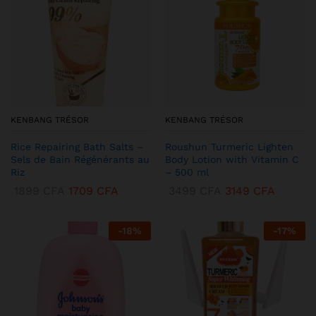
KENBANG TRÉSOR
KENBANG TRÉSOR
Rice Repairing Bath Salts –
Roushun Turmeric Lighten
Sels de Bain Régénérants au
Body Lotion with Vitamin C
Riz
– 500 ml
1899
CFA
1709
CFA
3499
CFA
3149
CFA
-
18
%
-
17
%