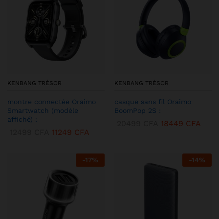
KENBANG TRÉSOR
KENBANG TRÉSOR
montre connectée Oraimo
casque sans fil Oraimo
Smartwatch (modèle
BoomPop 2S :
affiché) :
20499
CFA
18449
CFA
12499
CFA
11249
CFA
-
17
%
-
14
%