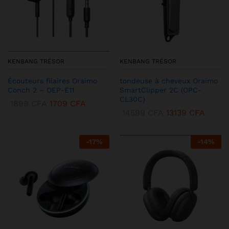
KENBANG TRÉSOR
KENBANG TRÉSOR
Écouteurs filaires Oraimo
tondeuse à cheveux Oraimo
Conch 2 – OEP-E11
SmartClipper 2C (OPC-
CL30C)
1899
CFA
1709
CFA
14599
CFA
13139
CFA
-
17
%
-
14
%