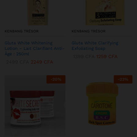
KENBANG TRÉSOR
KENBANG TRÉSOR
Gluta White Whitening
Gluta White Clarifying
Lotion – Lait Clarifiant Anti-
Exfoliating Soap
Âge : 250ml
1399
CFA
1259
CFA
2499
CFA
2249
CFA
-
20
%
-
23
%