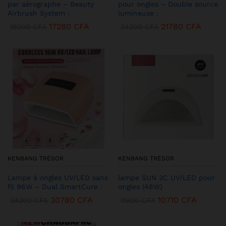
par aérographe – Beauty
pour ongles – Double source
Airbrush System :
lumineuse :
17280
CFA
21780
CFA
19200
CFA
24200
CFA
KENBANG TRÉSOR
KENBANG TRÉSOR
Lampe à ongles UV/LED sans
lampe SUN 3C UV/LED pour
fil 96W – Dual SmartCure :
ongles (48W)
30780
CFA
10710
CFA
34200
CFA
11900
CFA