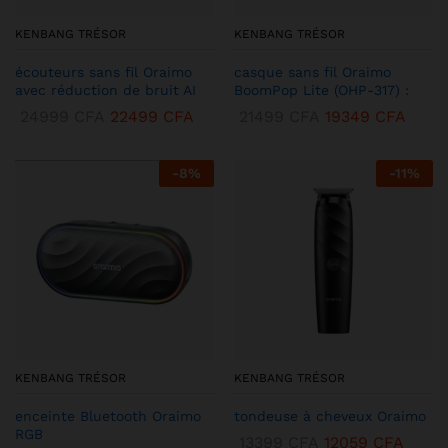
KENBANG TRÉSOR
KENBANG TRÉSOR
écouteurs sans fil Oraimo
casque sans fil Oraimo
avec réduction de bruit AI
BoomPop Lite (OHP-317) :
24999
CFA
22499
CFA
21499
CFA
19349
CFA
-
8
%
-
11
%
KENBANG TRÉSOR
KENBANG TRÉSOR
enceinte Bluetooth Oraimo
tondeuse à cheveux Oraimo
RGB
13399
CFA
12059
CFA