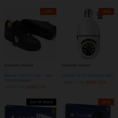
-
32
%
-
21
%
KENBANG TRÉSOR
KENBANG TRÉSOR
Nike Air Force 1 Low – Noir
Caméra Wi-Fi Ampoule 360°
Total (Unisexe)
10999
CFA
9899
CFA
9499
CFA
8549
CFA
Out Of Stock
-
27
%