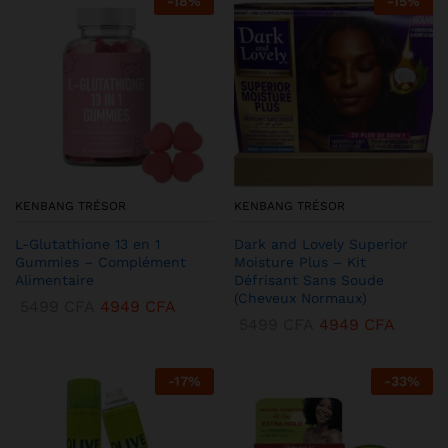
-
18
%
-
15
%
KENBANG TRÉSOR
KENBANG TRÉSOR
L-Glutathione 13 en 1
Dark and Lovely Superior
Gummies – Complément
Moisture Plus – Kit
Alimentaire
Défrisant Sans Soude
(Cheveux Normaux)
5499
CFA
4949
CFA
5499
CFA
4949
CFA
-
17
%
-
33
%