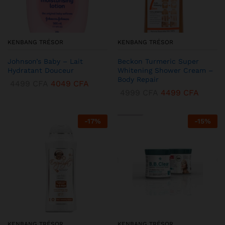
KENBANG TRÉSOR
KENBANG TRÉSOR
Johnson’s Baby – Lait
Beckon Turmeric Super
Hydratant Douceur
Whitening Shower Cream –
Body Repair
4499
CFA
4049
CFA
4999
CFA
4499
CFA
-
17
%
-
15
%
KENBANG TRÉSOR
KENBANG TRÉSOR