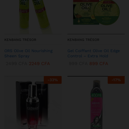
KENBANG TRÉSOR
KENBANG TRÉSOR
ORS Olive Oil Nourishing
Gel Coiffant Olive Oil Edge
Sheen Spray
Control – Extra Hold
2499
CFA
2249
CFA
999
CFA
899
CFA
-
33
%
-
17
%