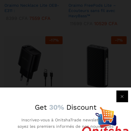
Oraimo Necklace Lite OEB-
Oraimo FreePods Lite –
E311 :
Écouteurs sans fil avec
HavyBass™
8399
CFA
7559
CFA
11699
CFA
10529
CFA
-
17
%
-
7
%
KENBANG TRÉSOR
KENBANG TRÉSOR
Get
30%
Discount
Chargeur Mural Oraimo 2A –
Oraimo Traveler 3 Lit –
Compact avec Technologie
Batterie Externe 27000 mAh
Inscrivez-vous à OnitshaTrade newsletter et
AniFast™
Ultra-Puissante
soyez les premiers informés de nos nouveautés
2899
CFA
2609
CFA
14899
CFA
13409
CFA