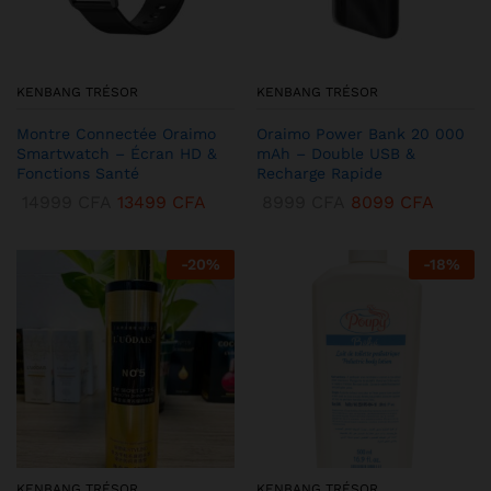
KENBANG TRÉSOR
KENBANG TRÉSOR
Montre Connectée Oraimo
Oraimo Power Bank 20 000
Smartwatch – Écran HD &
mAh – Double USB &
Fonctions Santé
Recharge Rapide
14999
CFA
13499
CFA
8999
CFA
8099
CFA
-
20
%
-
18
%
KENBANG TRÉSOR
KENBANG TRÉSOR