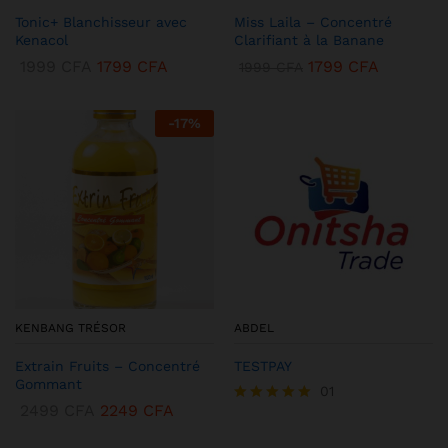
Tonic+ Blanchisseur avec
Miss Laila – Concentré
Kenacol
Clarifiant à la Banane
1999
CFA
1799
CFA
1799
CFA
1999
CFA
-
17
%
KENBANG TRÉSOR
ABDEL
Extrain Fruits – Concentré
TESTPAY
Gommant
01
2499
CFA
2249
CFA
Note
5.00
sur 5