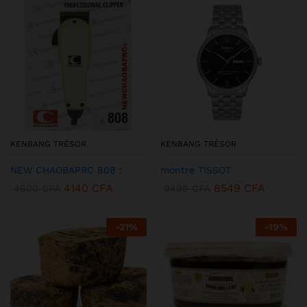
KENBANG TRÉSOR
KENBANG TRÉSOR
NEW CHAOBAPRC 808 :
montre TISSOT
4140
CFA
8549
CFA
4600
CFA
9499
CFA
-
21
%
-
19
%