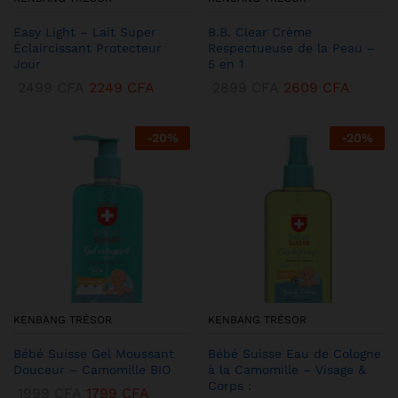
Easy Light – Lait Super
B.B. Clear Crème
Éclaircissant Protecteur
Respectueuse de la Peau –
Jour
5 en 1
2499
CFA
2249
CFA
2899
CFA
2609
CFA
-
20
%
-
20
%
KENBANG TRÉSOR
KENBANG TRÉSOR
Bébé Suisse Gel Moussant
Bébé Suisse Eau de Cologne
Douceur – Camomille BIO
à la Camomille – Visage &
Corps :
1999
CFA
1799
CFA