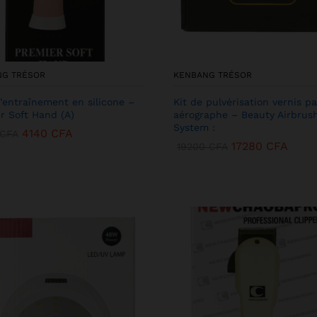
NG TRÉSOR
KENBANG TRÉSOR
’entraînement en silicone –
Kit de pulvérisation vernis pa
r Soft Hand (A)
aérographe – Beauty Airbrus
System :
4140
CFA
CFA
17280
CFA
19200
CFA