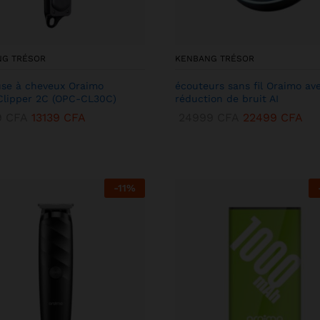
NG TRÉSOR
KENBANG TRÉSOR
se à cheveux Oraimo
écouteurs sans fil Oraimo av
lipper 2C (OPC-CL30C)
réduction de bruit AI
9
CFA
13139
CFA
24999
CFA
22499
CFA
-
11
%