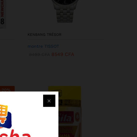
KENBANG TRÉSOR
montre TISSOT
8549
CFA
9499
CFA
-
20
%