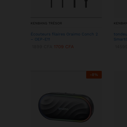
KENBANG TRÉSOR
KENBA
Écouteurs filaires Oraimo Conch 2
tondeu
– OEP-E11
SmartC
1899
CFA
1709
CFA
1459
-
8
%