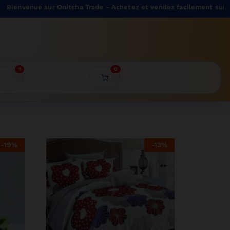
nue sur Onitsha Trade - Achetez et vendez facilement sur notre ma
1
0
-
19
%
-
13
%