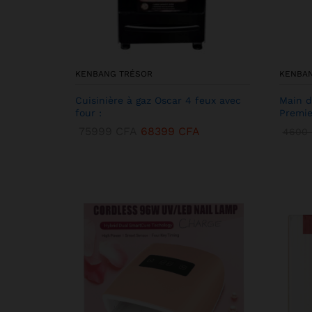
KENBANG TRÉSOR
KENBA
Cuisinière à gaz Oscar 4 feux avec
Main d
four :
Premie
75999
CFA
68399
CFA
4600