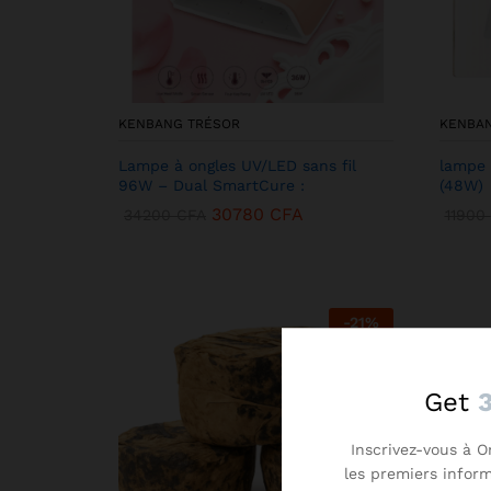
KENBANG TRÉSOR
KENBA
Lampe à ongles UV/LED sans fil
lampe 
96W – Dual SmartCure :
(48W)
30780
CFA
34200
CFA
11900
-
21
%
Get
Inscrivez-vous à O
les premiers infor