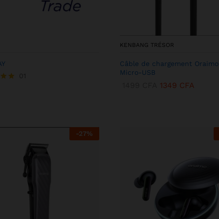
KENBANG TRÉSOR
AY
Câble de chargement Oraimo
Micro-USB
01
1499
CFA
1349
CFA
-
27
%