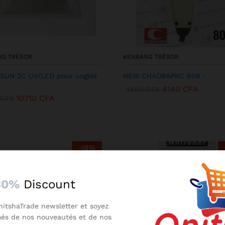
NG TRÉSOR
KENBANG TRÉSOR
SUN 3C UV/LED pour ongles
NEW CHAOBAPRC 808 :
4140
CFA
4600
CFA
10710
CFA
CFA
-
19
%
30%
Discount
nitshaTrade newsletter et soyez
més de nos nouveautés et de nos