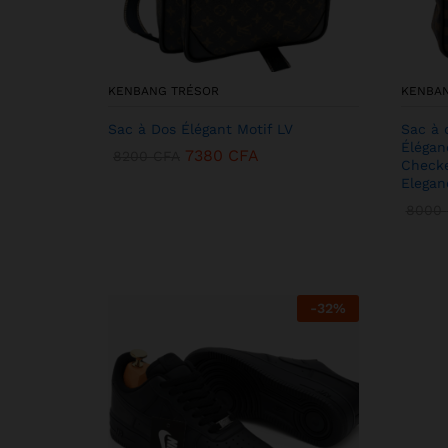
KENBANG TRÉSOR
KENBA
Sac à Dos Élégant Motif LV
Sac à 
Élégan
7380
CFA
8200
CFA
Checke
Elegan
8000
-
32
%