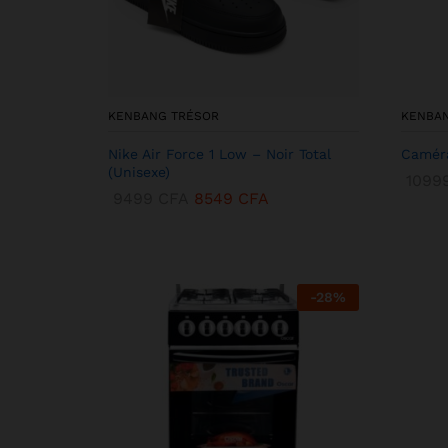
KENBANG TRÉSOR
KENBA
Nike Air Force 1 Low – Noir Total
Caméra
(Unisexe)
1099
9499
CFA
8549
CFA
-
28
%