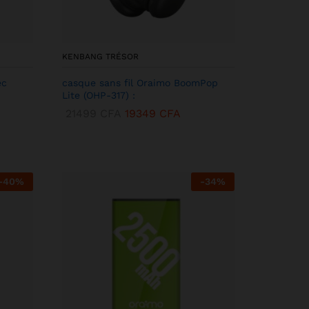
KENBANG TRÉSOR
ec
casque sans fil Oraimo BoomPop
Lite (OHP-317) :
21499
CFA
19349
CFA
-
40
%
-
34
%