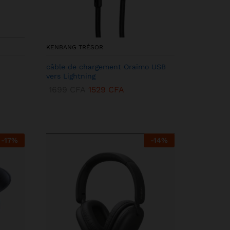
KENBANG TRÉSOR
câble de chargement Oraimo USB
vers Lightning
1699
CFA
1529
CFA
-
17
%
-
14
%