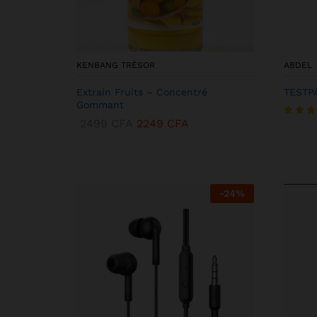
KENBANG TRÉSOR
ABDEL
Extrain Fruits – Concentré
TESTP
Gommant
2499
CFA
2249
CFA
Note
5.00
sur 5
-
24
%