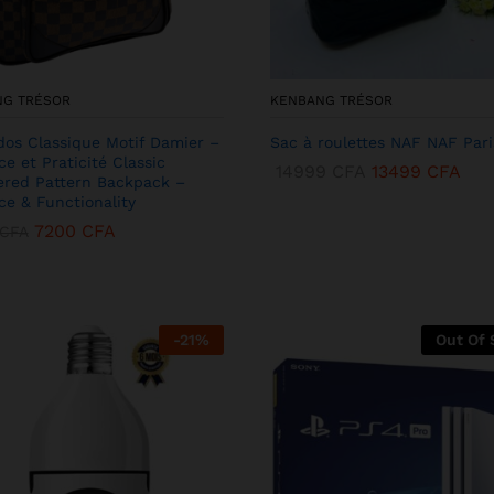
NG TRÉSOR
KENBANG TRÉSOR
dos Classique Motif Damier –
Sac à roulettes NAF NAF Pari
ce et Praticité Classic
14999
CFA
13499
CFA
red Pattern Backpack –
ce & Functionality
7200
CFA
CFA
-
21
%
Out Of 