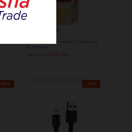
KENBANG TRÉSOR
acol
Miss Laila – Concentré Clarifiant à
la Banane
1799
CFA
1999
CFA
-
25
%
-
47
%