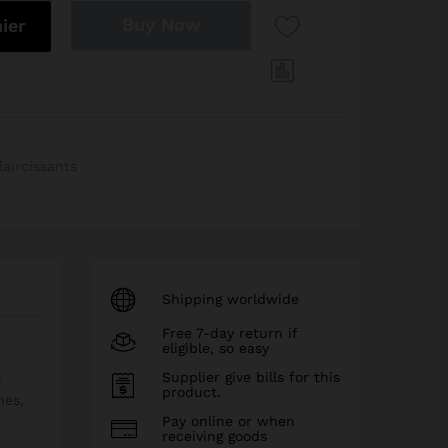
rifiant Anti-Âge : 250ml quantity
Buy Now
ier
laircissants
Shipping worldwide
Free 7-day return if
eligible, so easy
Supplier give bills for this
s
product.
hes,
Pay online or when
receiving goods