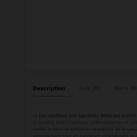
Description
Avis (0)
More Pr
Le
lait clarifiant anti-âge Gluta White est enrich
propriétés éclaircissantes, raffermissantes et pr
unifier le teint et améliorer l’élasticité de la pea
vieillissement tout en hydratant intensément la p