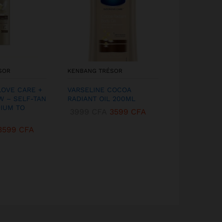
SOR
KENBANG TRÉSOR
KENBANG TR
LOVE CARE +
VARSELINE COCOA
CANTU SHEA
W – SELF-TAN
RADIANT OIL 200ML
LEAVE-IN Co
DIUM TO
CREAM – 340 
3999
CFA
3599
CFA
5399
CFA
3599
CFA