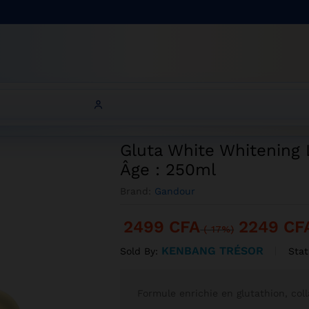
– Lait Clarifiant Anti-Âge : 250ml
ening Lotion – Lait Clarifiant Anti-Âge : 250ml
Gluta White Whitening L
Âge : 250ml
Brand:
Gandour
2499
CFA
2249
CF
(-17%)
KENBANG TRÉSOR
Stat
Sold By:
Formule enrichie en glutathion, col