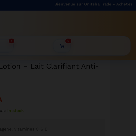
2499
CFA
Bienvenue sur Onitsha Trade - Achetez et vend
Ajouter au panier
2249
CFA
1
0
otion – Lait Clarifiant Anti-
A
us:
In stock
lagène, vitamines C & E