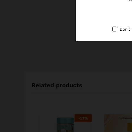
Don't
Related products
-
21
%