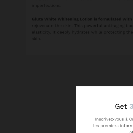
imperfections.
Gluta White Whitening Lotion is formulated with
rejuvenate the skin. This powerful anti-aging bo
elasticity. It deeply hydrates while protecting th
skin.
Get
Inscrivez-vous à O
les premiers infor
o