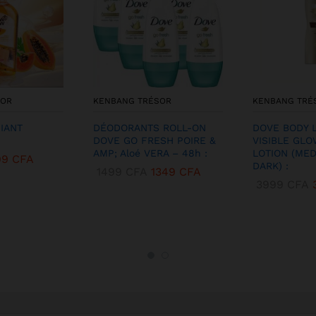
SOR
KENBANG TRÉSOR
KENBANG TRÉ
FIANT
DÉODORANTS ROLL-ON
DOVE BODY 
DOVE GO FRESH POIRE &
VISIBLE GLO
AMP; Aloé VERA – 48h :
LOTION (ME
99
CFA
DARK) :
1499
CFA
1349
CFA
3999
CFA