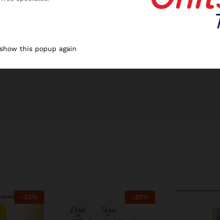
 show this popup again
-
23
%
-
32
%