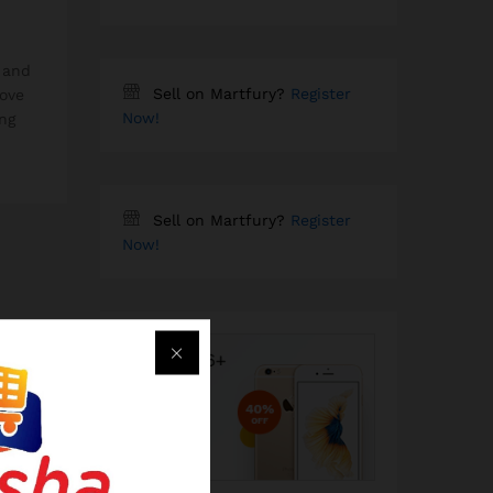
, and
Sell on Martfury?
Register
rove
Now!
ing
Sell on Martfury?
Register
Now!