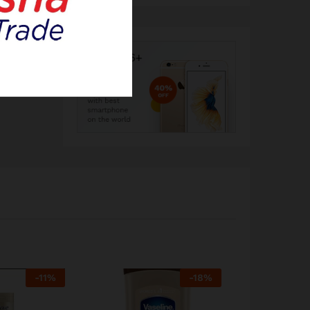
-
11
%
-
18
%