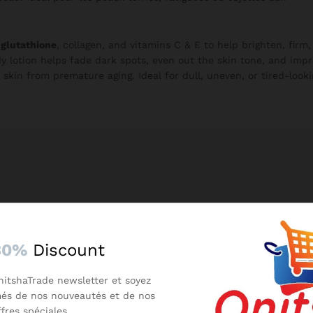
 glutathione
, collagen, and vitamins C & E to help brighten, firm
dy lotion helps fade dark spots, even out the skin tone, and imp
e skin from premature aging. Ideal for dull, uneven, or tired-look
30%
Discount
nitshaTrade newsletter et soyez
més de nos nouveautés et de nos
ffres spéciales.