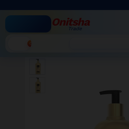
Gluta White Whitening Lotion 
Description
Avis (0)
More Products
Onitsha
Trade
Accueil
»
Boutique par Catégorie
»
Gluta White Whit
Recherche