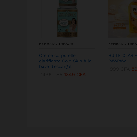
KENBANG TRÉSOR
KENBANG TRÉ
Crème corporelle
HUILE CLARI
clarifiante Gold Skin à la
PAWPAW
bave d’escargot :
999
CFA
8
1499
CFA
1349
CFA