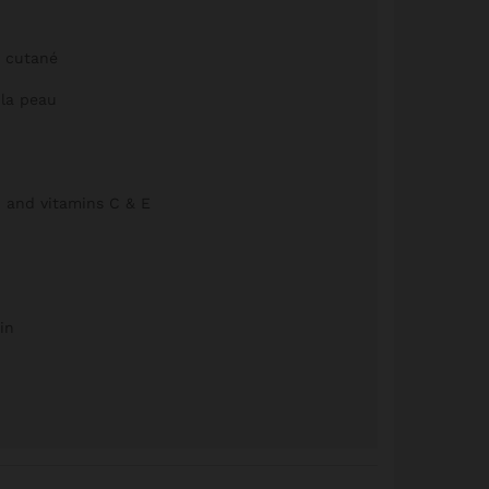
t cutané
 la peau
, and vitamins C & E
in