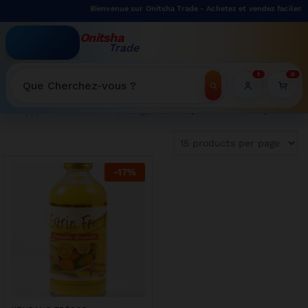
Bienvenue sur Onitsha Trade - Achetez et vendez facilemen
Onitsha
Trade
WELCOME TO ONITSHATRADE ONLINE SHOP
1
0
Recherche
Tri du plus récent au plus ancien
Filter
-
17
%
n | Offre limitée sur cette cuisinière 4 feux Oscar