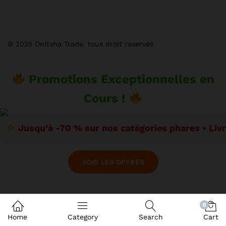
© 2025 Onitsha Trade. tous droit réservés
Promotions Exceptionnelles en
Cours !
Jusqu’à -70 % sur nos catégories phares • Liv
VOIR LES OFFRES
0
Home
Category
Search
Cart