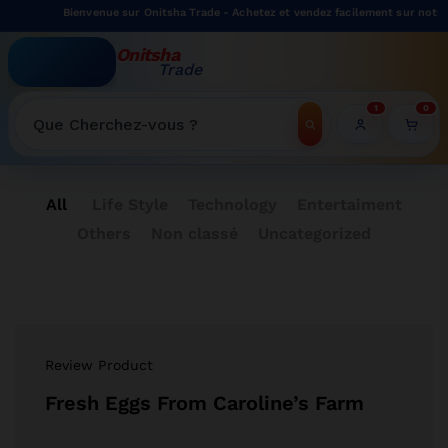
Bienvenue sur Onitsha Trade - Achetez et vendez facilement sur notre 
Onitsha
Trade
WELCOME TO ONITSHATRADE ONLINE SHOP
1
0
Recherche
All
Life Style
Technology
Entertaiment
Others
Non classé
Uncategorized
Review Product
Fresh Eggs From Caroline’s Farm