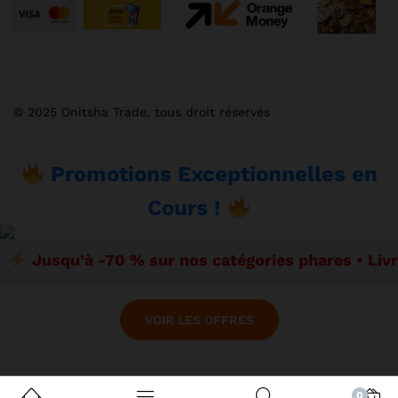
© 2025 Onitsha Trade. tous droit réservés
Promotions Exceptionnelles en
Cours !
Jusqu’à -70 % sur nos catégories phares • Liv
VOIR LES OFFRES
0