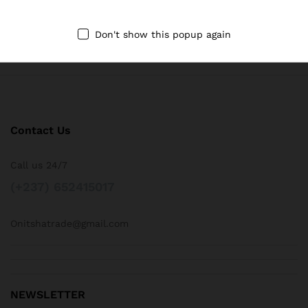
24/7 Support
Don't show this popup again
Dedicated support
Contact Us
Call us 24/7
(+237) 652415017
Onitshatrade@gmail.com
NEWSLETTER