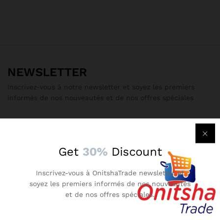
NEWSLETTER
Inscrivez-vous à notre newsletter et soyez les premiers
informés de nos nouveautés et de nos offres spéciales
Get
30%
Discount
Free Delivery
For all oders over 100 000 CFAF
Inscrivez-vous à OnitshaTrade newsletter et
soyez les premiers informés de nos nouveautés
et de nos offres spéciales.
Secure Payment
100% secure payment