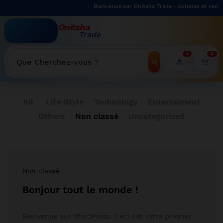
Bienvenue sur Onitsha Trade - Achetez et vendez
Onitsha
Trade
WELCOME TO ONITSHATRADE ONLINE SHOP
1
0
Recherche
All
Life Style
Technology
Entertaiment
Others
Non classé
Uncategorized
Non classé
Bonjour tout le monde !
Bienvenue sur WordPress. Ceci est votre premier