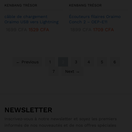
KENBANG TRÉSOR
KENBANG TRÉSOR
câble de chargement
Écouteurs filaires Oraimo
Oraimo USB vers Lightning
Conch 2 – OEP-E11
1699
CFA
1529
CFA
1899
CFA
1709
CFA
← Previous
1
2
3
4
5
6
7
Next →
NEWSLETTER
Inscrivez-vous à notre newsletter et soyez les premiers
informés de nos nouveautés et de nos offres spéciales