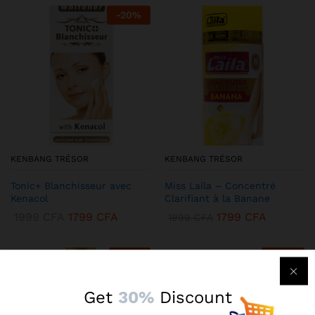
-
20
%
KENBANG TRÉSOR
KENBANG TRÉSOR
Tonic+ Blanchisseur avec
Miss Laila – Concentré
Kenacol
Clarifiant à la Banane
1999
CFA
1799
CFA
1799
CFA
1999
CFA
-
17
%
-
25
%
Get
30%
Discount