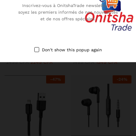
Inscrivez-vous à OnitshaTrade newsletter et
soyez les premiers informés de nos nouveautés
et de nos offres spéciales.
KENBANG TRÉSOR
KENBANG TRÉSOR
Extrain Fruits – Concentré
Câble de chargement
Don't show this popup again
Gommant
Oraimo Micro-USB
2499
CFA
2249
CFA
1499
CFA
1349
CFA
-
47
%
-
24
%