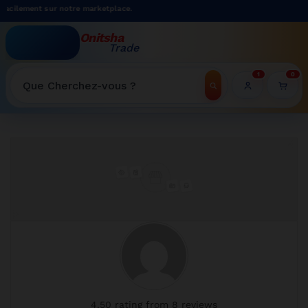
cilement sur notre marketplace.
Onitsha
Trade
WELCOME TO ONITSHATRADE ONLINE SHOP
1
0
Recherche
Accueil
»
Store
4.50 rating from 8 reviews