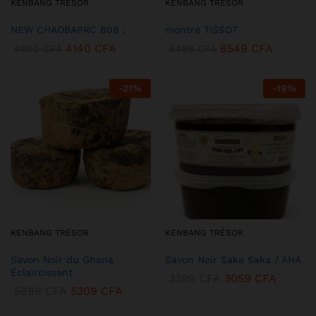
KENBANG TRÉSOR
KENBANG TRÉSOR
NEW CHAOBAPRC 808 :
montre TISSOT
4140
CFA
8549
CFA
4600
CFA
9499
CFA
-
21
%
-
19
%
KENBANG TRÉSOR
KENBANG TRÉSOR
Savon Noir du Ghana
Savon Noir Saka Saka / AHA
Éclaircissant
3399
CFA
3059
CFA
5899
CFA
5309
CFA