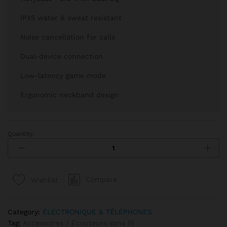
IPX5 water & sweat resistant
Noise cancellation for calls
Dual-device connection
Low-latency game mode
Ergonomic neckband design
Quantity:
Oraimo Neckband Wireless – Écouteurs Bluetooth à Basse Pui
Compare
Wishlist
Category:
ÉLECTRONIQUE & TÉLÉPHONES
Tag:
Accessoires / Écouteurs sans fil