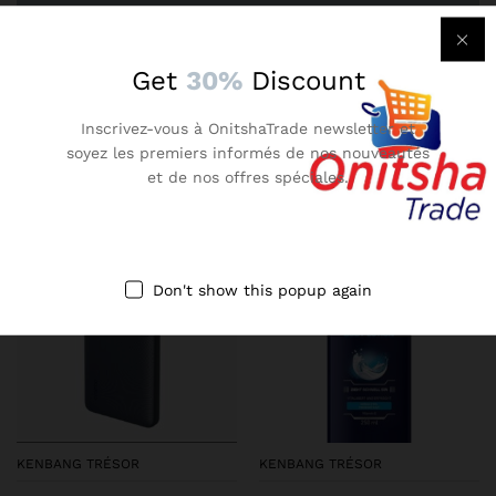
Get
30%
Discount
There are no reviews yet.
Inscrivez-vous à OnitshaTrade newsletter et
soyez les premiers informés de nos nouveautés
More Products
et de nos offres spéciales.
-
14
%
-
14
%
Don't show this popup again
KENBANG TRÉSOR
KENBANG TRÉSOR