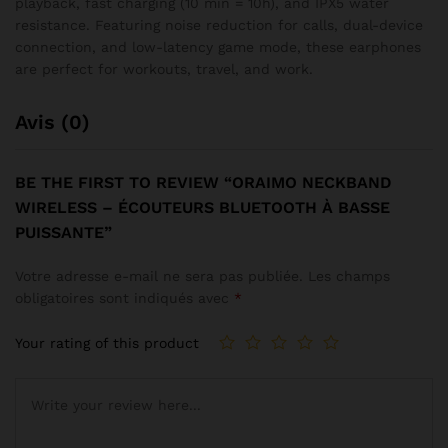
playback, fast charging (10 min = 10h), and IPX5 water
resistance. Featuring noise reduction for calls, dual-device
connection, and low-latency game mode, these earphones
are perfect for workouts, travel, and work.
Avis (0)
BE THE FIRST TO REVIEW “ORAIMO NECKBAND
WIRELESS – ÉCOUTEURS BLUETOOTH À BASSE
PUISSANTE”
Votre adresse e-mail ne sera pas publiée.
Les champs
obligatoires sont indiqués avec
*
Your rating of this product