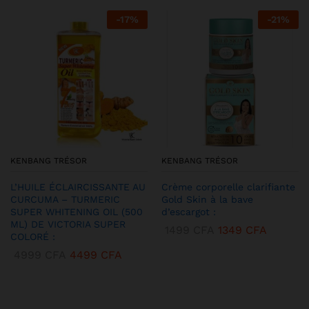
sur 5
-
17
%
-
21
%
KENBANG TRÉSOR
KENBANG TRÉSOR
L’HUILE ÉCLAIRCISSANTE AU
Crème corporelle clarifiante
CURCUMA – TURMERIC
Gold Skin à la bave
SUPER WHITENING OIL (500
d’escargot :
ML) DE VICTORIA SUPER
1499
CFA
1349
CFA
COLORÉ :
4999
CFA
4499
CFA