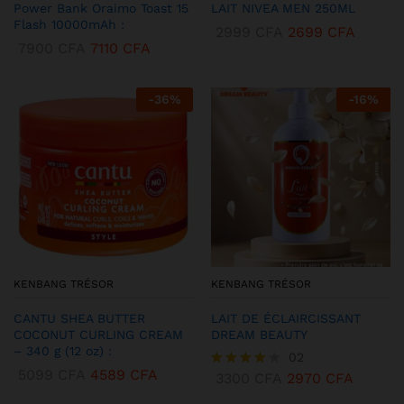
Power Bank Oraimo Toast 15
LAIT NIVEA MEN 250ML
Flash 10000mAh :
2999
CFA
2699
CFA
7900
CFA
7110
CFA
-
36
%
-
16
%
KENBANG TRÉSOR
KENBANG TRÉSOR
CANTU SHEA BUTTER
LAIT DE ÉCLAIRCISSANT
COCONUT CURLING CREAM
DREAM BEAUTY
– 340 g (12 oz) :
02
5099
CFA
4589
CFA
3300
CFA
2970
CFA
Note
4.00