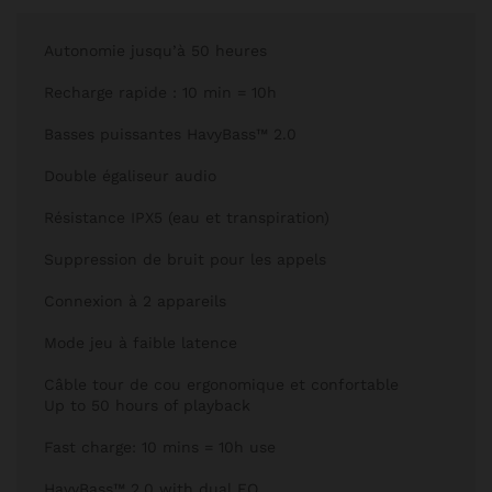
Autonomie jusqu’à 50 heures
Recharge rapide : 10 min = 10h
Basses puissantes HavyBass™ 2.0
Double égaliseur audio
Résistance IPX5 (eau et transpiration)
Suppression de bruit pour les appels
Connexion à 2 appareils
Mode jeu à faible latence
Câble tour de cou ergonomique et confortable
Up to 50 hours of playback
Fast charge: 10 mins = 10h use
HavyBass™ 2.0 with dual EQ