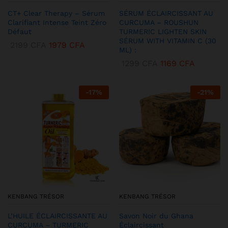
CT+ Clear Therapy – Sérum
SÉRUM ÉCLAIRCISSANT AU
Clarifiant Intense Teint Zéro
CURCUMA – ROUSHUN
Défaut
TURMERIC LIGHTEN SKIN
SÉRUM WITH VITAMIN C (30
2199
CFA
1979
CFA
ML) :
1299
CFA
1169
CFA
-
17
%
-
21
%
KENBANG TRÉSOR
KENBANG TRÉSOR
L’HUILE ÉCLAIRCISSANTE AU
Savon Noir du Ghana
CURCUMA – TURMERIC
Éclaircissant