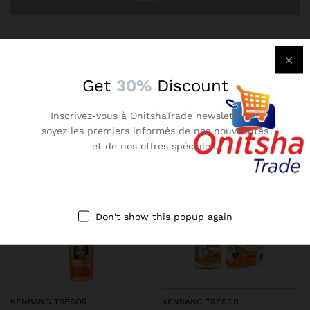
There are no reviews yet.
Get
30%
Discount
More Products
Inscrivez-vous à OnitshaTrade newsletter et
soyez les premiers informés de nos nouveautés
et de nos offres spéciales.
-
12
%
-
24
%
Don't show this popup again
KENBANG TRÉSOR
KENBANG TRÉSOR