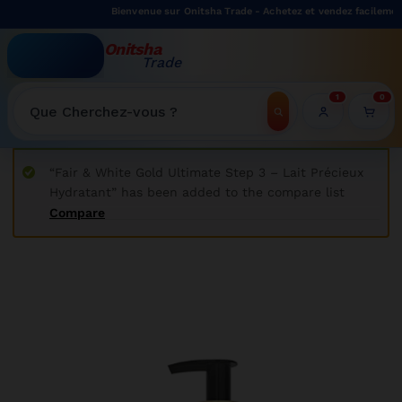
Bienvenue sur Onitsha Trade - Achetez et vendez facilement sur
Onitsha
Trade
WELCOME TO ONITSHATRADE ONLINE SHOP
1
0
Recherche
“Fair & White Gold Ultimate Step 3 – Lait Précieux
Hydratant” has been added to the compare list
Compare