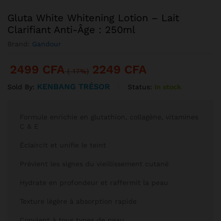
Gluta White Whitening Lotion – Lait
Clarifiant Anti-Âge : 250ml
Brand:
Gandour
2499
CFA
2249
CFA
(-17%)
KENBANG TRÉSOR
Status:
In stock
Sold By:
Formule enrichie en glutathion, collagène, vitamines
C & E
Éclaircit et unifie le teint
Prévient les signes du vieillissement cutané
Hydrate en profondeur et raffermit la peau
Texture légère à absorption rapide
Convient à tous types de peau