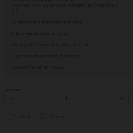
Enriched with glutathione, collagen, and vitamins C
& E
Brightens and evens the skin tone
Fights visible signs of aging
Deeply moisturizes and firms the skin
Light texture and fast absorption
Suitable for all skin types
Quantity:
Gluta White Whitening Lotion – Lait Clarifiant Anti-Âge : 250m
Compare
Wishlist