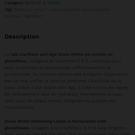
Category:
BEAUTÉ & SOINS
Tag:
Soins du corps / Laits corporels éclaircissants
Marque :
Gandour
Description
Le
lait clarifiant anti-âge Gluta White est enrichi en
glutathion
, collagène et vitamines C & E, reconnus pour
leurs propriétés éclaircissantes, raffermissantes et
protectrices. Sa formule unique aide à réduire l’apparence
des taches, unifier le teint et améliorer l’élasticité de la
peau. Grâce à son action anti-âge, il lutte contre les signes
du vieillissement tout en hydratant intensément la peau.
Idéal pour les peaux ternes, fatiguées ou sujettes aux
imperfections.
Gluta White Whitening Lotion is formulated with
glutathione
, collagen, and vitamins C & E to help brighten,
firm, and rejuvenate the skin. This powerful anti-aging body