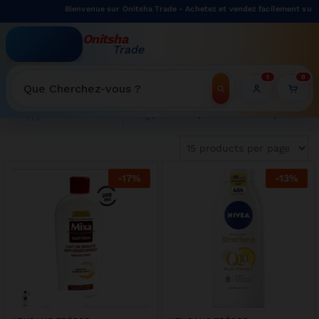
Bienvenue sur Onitsha Trade - Achetez et vendez facilement sur n
Onitsha
Trade
WELCOME TO ONITSHATRADE ONLINE SHOP
1
0
Recherche
Tri du plus récent au plus ancien
Filter
-
17
%
-
13
%
ffre limitée sur cette cuisinière 4 feux Oscar