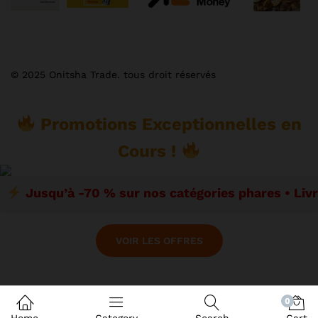
© 2025 Onitsha Trade. tous droit réservés
Promotions Exceptionnelles en
Cours !
Jusqu’à -70 % sur nos catégories phares • Liv
VOIR LES OFFRES
0