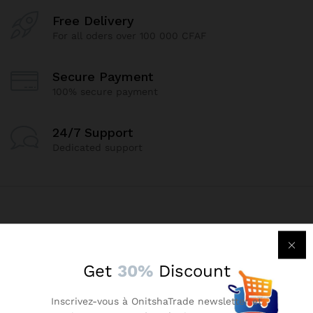
Free Delivery
For all oders over 100 000 CFAF
Secure Payment
100% secure payment
24/7 Support
Dedicated support
Contact Us
Get
30%
Discount
Call us 24/7
(+237) 652415017
Inscrivez-vous à OnitshaTrade newsletter et