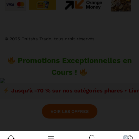
© 2025 Onitsha Trade. tous droit réservés
Promotions Exceptionnelles en
Cours !
Jusqu’à -70 % sur nos catégories phares • Liv
VOIR LES OFFRES
0